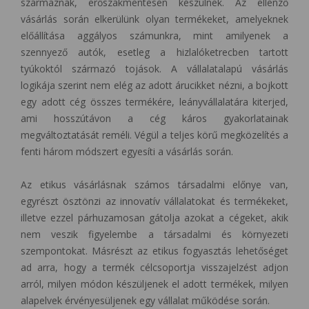
származnak, erőszakmentesen készülnek. Az ellenző
vásárlás során elkerülünk olyan termékeket, amelyeknek
előállítása aggályos számunkra, mint amilyenek a
szennyező autók, esetleg a hizlalóketrecben tartott
tyúkoktól származó tojások. A vállalatalapú vásárlás
logikája szerint nem elég az adott árucikket nézni, a bojkott
egy adott cég összes termékére, leányvállalatára kiterjed,
ami hosszútávon a cég káros gyakorlatainak
megváltoztatását reméli. Végül a teljes körű megközelítés a
fenti három módszert egyesíti a vásárlás során.
Az etikus vásárlásnak számos társadalmi előnye van,
egyrészt ösztönzi az innovatív vállalatokat és termékeket,
illetve ezzel párhuzamosan gátolja azokat a cégeket, akik
nem veszik figyelembe a társadalmi és környezeti
szempontokat. Másrészt az etikus fogyasztás lehetőséget
ad arra, hogy a termék célcsoportja visszajelzést adjon
arról, milyen módon készüljenek el adott termékek, milyen
alapelvek érvényesüljenek egy vállalat működése során.