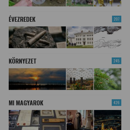
ÉVEZREDEK
207
KÖRNYEZET
245
MI MAGYAROK
426