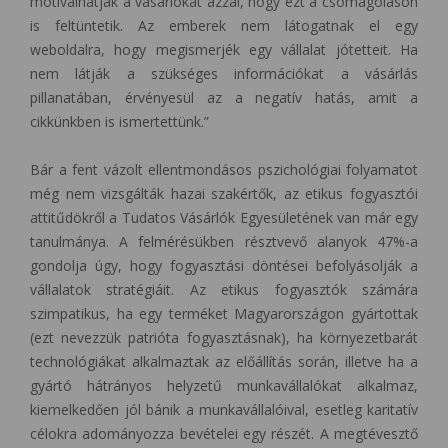
motiválhatják a vásárlókat azzal, hogy ezt a csomagoláson
is feltüntetik. Az emberek nem látogatnak el egy
weboldalra, hogy megismerjék egy vállalat jótetteit. Ha
nem látják a szükséges információkat a vásárlás
pillanatában, érvényesül az a negatív hatás, amit a
cikkünkben is ismertettünk.”
Bár a fent vázolt ellentmondásos pszichológiai folyamatot
még nem vizsgálták hazai szakértők, az etikus fogyasztói
attitűdökről a Tudatos Vásárlók Egyesületének van már egy
tanulmánya. A felmérésükben résztvevő alanyok 47%-a
gondolja úgy, hogy fogyasztási döntései befolyásolják a
vállalatok stratégiáit. Az etikus fogyasztók számára
szimpatikus, ha egy terméket Magyarországon gyártottak
(ezt nevezzük patrióta fogyasztásnak), ha környezetbarát
technológiákat alkalmaztak az előállítás során, illetve ha a
gyártó hátrányos helyzetű munkavállalókat alkalmaz,
kiemelkedően jól bánik a munkavállalóival, esetleg karitatív
célokra adományozza bevételei egy részét. A megtévesztő