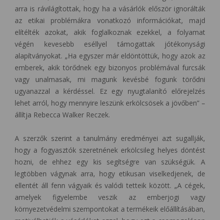
arra is rávilágítottak, hogy ha a vásárlók először ignorálták
az etikai problémákra vonatkozó információkat, majd
elítélték azokat, akik foglalkoznak ezekkel, a folyamat
végén kevesebb eséllyel támogattak jótékonysági
alapítványokat. „Ha egyszer már eldöntöttük, hogy azok az
emberek, akik törődnek egy bizonyos problémával furcsák
vagy unalmasak, mi magunk kevésbé fogunk törődni
ugyanazzal a kérdéssel. Ez egy nyugtalanító előrejelzés
lehet arról, hogy mennyire leszünk erkölcsösek a jövőben” –
állítja Rebecca Walker Reczek.
A szerzők szerint a tanulmány eredményei azt sugallják,
hogy a fogyasztók szeretnének erkölcsileg helyes döntést
hozni, de ehhez egy kis segítségre van szükségük. A
legtöbben vágynak arra, hogy etikusan viselkedjenek, de
ellentét áll fenn vágyaik és valódi tetteik között. „A cégek,
amelyek figyelembe veszik az emberjogi vagy
környezetvédelmi szempontokat a termékeik előállításában,