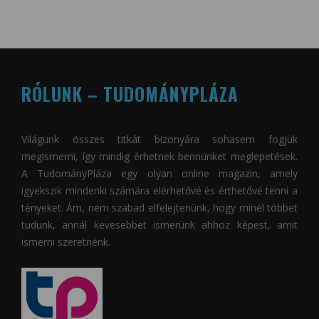
RÓLUNK – TUDOMÁNYPLÁZA
Világunk összes titkát bizonyára sohasem fogjuk
megismerni, így mindig érhetnek bennünket meglepetések.
A
TudományPláza
egy olyan online magazin, amely
igyekszik mindenki számára elérhetővé és érthetővé tenni a
tényeket. Ám, nem szabad elfelejtenünk, hogy minél többet
tudunk, annál kevesebbet ismerünk ahhoz képest, amit
ismerni szeretnénk.