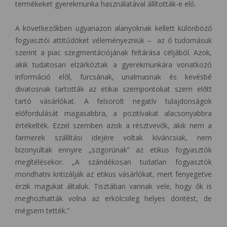
termékeket gyerekmunka használatával állították-e elő.
A következőkben ugyanazon alanyoknak kellett különböző
fogyasztói attitűdöket véleményezniük – az ő tudomásuk
szerint a piac szegmentációjának feltárása céljából. Azok,
akik tudatosan elzárkóztak a gyerekmunkára vonatkozó
információ elől, furcsának, unalmasnak és kevésbé
divatosnak tartották az etikai szempontokat szem előtt
tartó vásárlókat. A felsorolt negatív tulajdonságok
előfordulását magasabbra, a pozitívakat alacsonyabbra
értékelték. Ezzel szemben azok a résztvevők, akik nem a
farmerek szállítási idejére voltak kíváncsiak, nem
bizonyultak ennyire „szigorúnak” az etikus fogyasztók
megítélésekor. „A szándékosan tudatlan fogyasztók
mondhatni kritizálják az etikus vásárlókat, mert fenyegetve
érzik magukat általuk. Tisztában vannak vele, hogy ők is
meghozhatták volna az erkölcsileg helyes döntést, de
mégsem tették.”