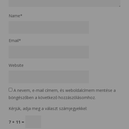
Name
*
Email
*
Website
A nevem, e-mail címem, és weboldalcímem mentése a
böngészőben a következő hozzászólásomhoz.
Kérjük, adja meg a választ számjegyekkel:
7 + 11 =