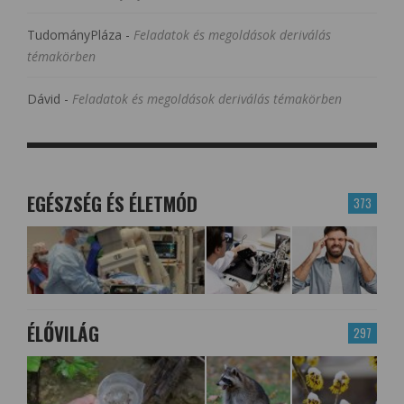
TudományPláza
-
Feladatok és megoldások deriválás
témakörben
Dávid
-
Feladatok és megoldások deriválás témakörben
EGÉSZSÉG ÉS ÉLETMÓD
373
ÉLŐVILÁG
297