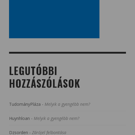
LEGUTÓBBI
HOZZÁSZÓLÁSOK
TudományPláza
-
Melyik a gyengébb nem?
Huynhloan
-
Melyik a gyengébb nem?
Dzsorden
-
Zárójel felbontása