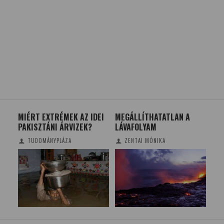
MIÉRT EXTRÉMEK AZ IDEI
MEGÁLLÍTHATATLAN A
A S
S
PAKISZTÁNI ÁRVIZEK?
LÁVAFOLYAM
INV
TE
TUDOMÁNYPLÁZA
ZENTAI MÓNIKA