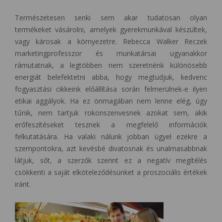
Természetesen senki sem akar tudatosan olyan
termékeket vásárolni, amelyek gyerekmunkával készültek,
vagy károsak a környezetre. Rebecca Walker Reczek
marketingprofesszor és munkatársai ugyanakkor
rámutatnak, a legtöbben nem szeretnénk különösebb
energiát belefektetni abba, hogy megtudjuk, kedvenc
fogyasztási cikkeink előállítása során felmerülnek-e ilyen
etikai aggályok. Ha ez önmagában nem lenne elég, úgy
tűnik, nem tartjuk rokonszenvesnek azokat sem, akik
erőfeszítéseket tesznek a megfelelő információk
felkutatására. Ha valaki nálunk jobban ügyel ezekre a
szempontokra, azt kevésbé divatosnak és unalmasabbnak
látjuk, sőt, a szerzők szerint ez a negatív megítélés
csökkenti a saját elköteleződésünket a proszociális értékek
iránt.