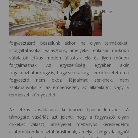
Etikus
fogyasztásról beszélünk akkor, ha olyan termékeket,
szolgáltatásokat választunk, amelyeket etikusan működő
vállalatok etikus módon állítottak elő és ilyen módon
forgalmaznak. Az egyszerűség jegyében akár
fogalmazhatunk úgy is, hogy sem a cég, sem közvetetten a
fogyasztó nem okoz fájdalmat senkinek, nem
zsákmányolja ki az emberiséget, az állatvilágot vagy a
természeti környezetet.
Az etikus vásárlásnak különböző típusai léteznek. A
támogató vásárlás azt jelenti, hogy a fogyasztó olyan
cikkeket választ, amelyeket méltányos kereskedelmi
csatornákon keresztül árusítanak, amelyek biogazdaságból