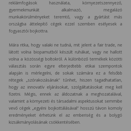
reklámfogások használata, környezetszennyező,
gyermekmunkát alkalmazó, megalázó
munkakörülményeket teremtő, vagy a gyártást más
országba áttelepítő cégek ezzel szemben esélyesek a
fogyasztói bojkottra.
Mára ritka, hogy valaki ne tudná, mit jelent a fair trade, ne
látott volna biopamutból készült ruhákat, vagy ne hallott
volna a közösségi boltokról. A különböző termékek közötti
választás során egyre elterjedtebb etikai szempontok
alapján is mérlegelni, de sokak számára ez a felsőbb
rétegek „szórakozásának” tűnhet, hiszen tagadhatatlan,
hogy az innovatív eljárásokat, szolgáltatásokat meg kell
fizetni. Mégis, ennek az áldozatnak a meghozatalával,
valamint a környezeti és társadalmi aspektusokat semmibe
vevő cégek „egyéni bojkottálásával” hosszú távon komoly
eredményeket érhetünk el az emberiség és a bolygó
kizsákmányolásának csökkentésében.