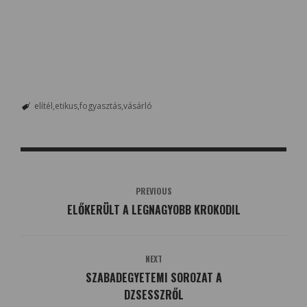
elítél
etikus
fogyasztás
vásárló
PREVIOUS
ELŐKERÜLT A LEGNAGYOBB KROKODIL
NEXT
SZABADEGYETEMI SOROZAT A
DZSESSZRŐL