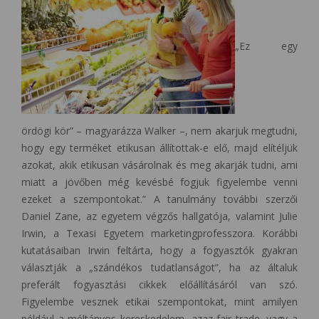
„Ez egy
ördögi kör” – magyarázza Walker –, nem akarjuk megtudni,
hogy egy terméket etikusan állítottak-e elő, majd elítéljük
azokat, akik etikusan vásárolnak és meg akarják tudni, ami
miatt a jövőben még kevésbé fogjuk figyelembe venni
ezeket a szempontokat.” A tanulmány további szerzői
Daniel Zane, az egyetem végzős hallgatója, valamint Julie
Irwin, a Texasi Egyetem marketingprofesszora. Korábbi
kutatásaiban Irwin feltárta, hogy a fogyasztók gyakran
választják a „szándékos tudatlanságot”, ha az általuk
preferált fogyasztási cikkek előállításáról van szó.
Figyelembe vesznek etikai szempontokat, mint amilyen
például a méltányos kereskedelem, azaz fair trade, vagy a