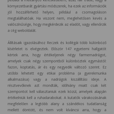
környezetbarát gyártási módszerek, ha ezek az információk
jól hozzáférhető helyen, például a csomagoláson
megtalálhatóak. Ha viszont nem, meglehetősen kevés a
valószínűsége, hogy megkérdezik az eladót, vagy ellenőrzik
a cég weboldalát.
Állításaik igazolásához Reczek és kollégái több különböző
kísérletet is elvégeztek. Először 147 egyetemi hallgatót
kértek arra, hogy értékeljenek négy farmernadrágot,
amelyek csak négy szempontból különböztek egymástól:
fazon, koptatás, ár és egy negyedik változó szerint. Ez
utóbbi lehetett egy etikai probléma (a gyerekmunka
alkalmazása) vagy a nadrágok kiszállítási ideje. A
résztvevőknek azt mondták, időhiány miatt csak két
szempontot kell választaniuk ezek közül, amelyek alapján
értékelniük kell a ruhadarabokat. A kutatók várakozásának
megfelelően a legtöbb alany a szándékos tudatlanság
mellett döntött, és nem volt kíváncsi arra, hogy a