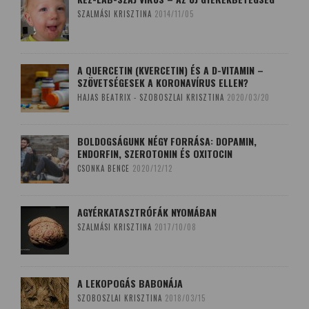
SZALMÁSI KRISZTINA
2014/11/05
A QUERCETIN (KVERCETIN) ÉS A D-VITAMIN –
SZÖVETSÉGESEK A KORONAVÍRUS ELLEN?
HAJAS BEATRIX - SZOBOSZLAI KRISZTINA
2020/03/20
BOLDOGSÁGUNK NÉGY FORRÁSA: DOPAMIN,
ENDORFIN, SZEROTONIN ÉS OXITOCIN
CSONKA BENCE
2020/12/12
AGYÉRKATASZTRÓFÁK NYOMÁBAN
SZALMÁSI KRISZTINA
2017/10/08
A LEKOPOGÁS BABONÁJA
SZOBOSZLAI KRISZTINA
2018/03/15