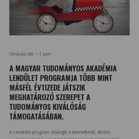
Olvasási idő:
< 1
perc
A MAGYAR TUDOMÁNYOS AKADÉMIA
LENDÜLET PROGRAMJA TÖBB MINT
MÁSFÉL ÉVTIZEDE JÁTSZIK
MEGHATÁROZÓ SZEREPET A
TUDOMÁNYOS KIVÁLÓSÁG
TÁMOGATÁSÁBAN.
A Lendület-program elősegíti a kiemelkedő, áttörő