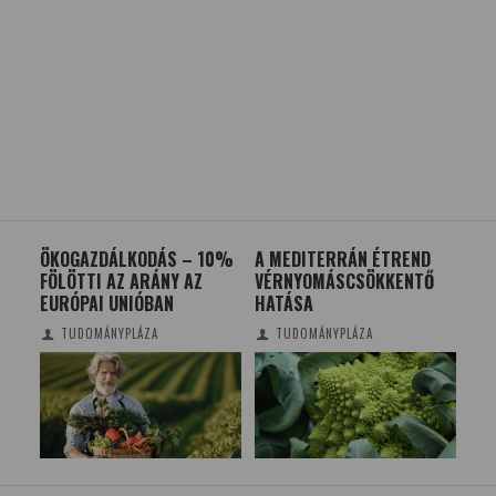
ÖKOGAZDÁLKODÁS – 10%
A MEDITERRÁN ÉTREND
PL
A
FÖLÖTTI AZ ARÁNY AZ
VÉRNYOMÁSCSÖKKENTŐ
VI
EURÓPAI UNIÓBAN
HATÁSA
MO
TUDOMÁNYPLÁZA
TUDOMÁNYPLÁZA