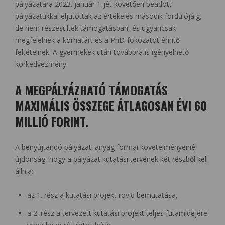
pályázatára 2023. január 1-jét követően beadott
pályázatukkal eljutottak az értékelés második fordulójáig,
de nem részesültek támogatásban, és ugyancsak
megfelelnek a korhatárt és a PhD-fokozatot érintő
feltételnek. A gyermekek után továbbra is igényelhető
korkedvezmény.
A MEGPÁLYÁZHATÓ TÁMOGATÁS
MAXIMÁLIS ÖSSZEGE ÁTLAGOSAN ÉVI 60
MILLIÓ FORINT.
A benyújtandó pályázati anyag formai követelményeinél
újdonság, hogy a pályázat kutatási tervének két részből kell
állnia:
az 1. rész a kutatási projekt rövid bemutatása,
a 2. rész a tervezett kutatási projekt teljes futamidejére