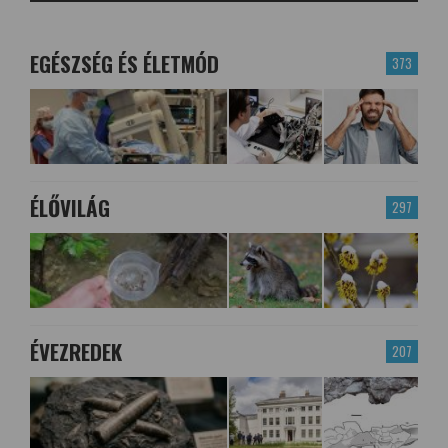
EGÉSZSÉG ÉS ÉLETMÓD
373
ÉLŐVILÁG
297
ÉVEZREDEK
207