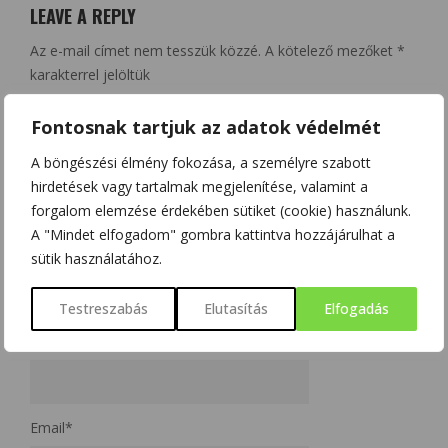
LEAVE A REPLY
Az e-mail címet nem tesszük közzé.
A kötelező mezőket
*
karakterrel jelöltük
Fontosnak tartjuk az adatok védelmét
A böngészési élmény fokozása, a személyre szabott
hirdetések vagy tartalmak megjelenítése, valamint a
forgalom elemzése érdekében sütiket (cookie) használunk.
A "Mindet elfogadom" gombra kattintva hozzájárulhat a
sütik használatához.
Testreszabás
Elutasítás
Elfogadás
Name
*
Email
*