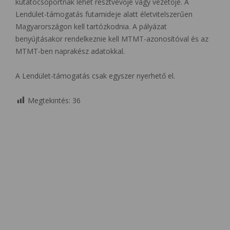
kutatócsoportnak lehet résztvevője vagy vezetője. A
Lendület-támogatás futamideje alatt életvitelszerűen
Magyarországon kell tartózkodnia. A pályázat
benyújtásakor rendelkeznie kell MTMT-azonosítóval és az
MTMT-ben naprakész adatokkal.
A Lendület-támogatás csak egyszer nyerhető el.
Megtekintés:
36