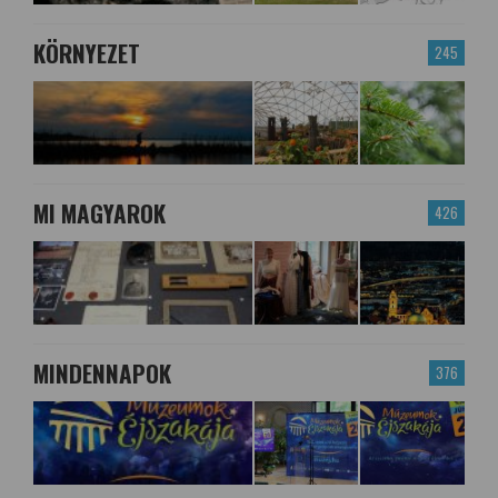
KÖRNYEZET
245
MI MAGYAROK
426
MINDENNAPOK
376