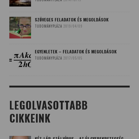
SZÖVEGES FELADATOK ÉS MEGOLDÁSOK
TUDOMÁNYPLÁZA
2019/04/09
EGYENLETEK – FELADATOK ÉS MEGOLDÁSOK
TUDOMÁNYPLÁZA
2017/05/05
LEGOLVASOTTABB
CIKKEINK
KÉZ-LÁB-SZÁJ VÍRUS – AZ ÚJ GYEREKBETEGSÉG