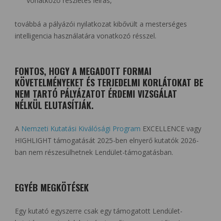
vonatkozó részletes leírás,
továbbá a pályázói nyilatkozat kibővült a mesterséges
intelligencia használatára vonatkozó résszel.
FONTOS, HOGY A MEGADOTT FORMAI
KÖVETELMÉNYEKET ÉS TERJEDELMI KORLÁTOKAT BE
NEM TARTÓ PÁLYÁZATOT ÉRDEMI VIZSGÁLAT
NÉLKÜL ELUTASÍTJÁK.
A
Nemzeti Kutatási Kiválósági Program
EXCELLENCE vagy
HIGHLIGHT támogatását 2025-ben elnyerő kutatók 2026-
ban nem részesülhetnek Lendület-támogatásban.
EGYÉB MEGKÖTÉSEK
Egy kutató egyszerre csak egy támogatott Lendület-