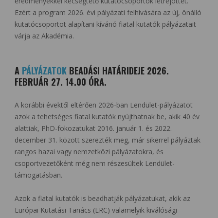
eredményekkel kecsegtető kutatócsoportok létrejöttét.
Ezért a program 2026. évi pályázati felhívására az új, önálló
kutatócsoportot alapítani kívánó fiatal kutatók pályázatait
várja az Akadémia.
A
PÁLYÁZATOK
BEADÁSI HATÁRIDEJE 2026.
FEBRUÁR 27. 14.00 ÓRA.
A korábbi évektől eltérően 2026-ban Lendület-pályázatot
azok a tehetséges fiatal kutatók nyújthatnak be, akik 40 év
alattiak, PhD-fokozatukat 2016. január 1. és 2022.
december 31. között szerezték meg, már sikerrel pályáztak
rangos hazai vagy nemzetközi pályázatokra, és
csoportvezetőként még nem részesültek Lendület-
támogatásban.
Azok a fiatal kutatók is beadhatják pályázatukat, akik az
Európai Kutatási Tanács (ERC) valamelyik kiválósági