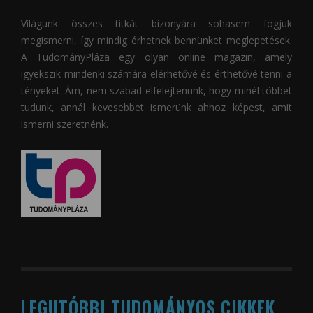
Világunk összes titkát bizonyára sohasem fogjuk
megismerni, így mindig érhetnek bennünket meglepetések.
A
TudományPláza
egy olyan online magazin, amely
igyekszik mindenki számára elérhetővé és érthetővé tenni a
tényeket. Ám, nem szabad elfelejtenünk, hogy minél többet
tudunk, annál kevesebbet ismerünk ahhoz képest, amit
ismerni szeretnénk.
LEGUTÓBBI TUDOMÁNYOS CIKKEK