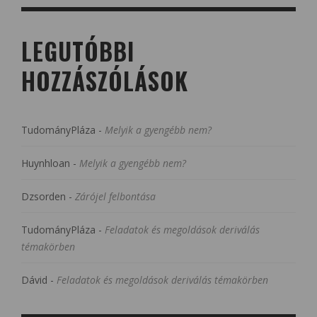
LEGUTÓBBI
HOZZÁSZÓLÁSOK
TudományPláza
-
Melyik a gyengébb nem?
Huynhloan
-
Melyik a gyengébb nem?
Dzsorden
-
Zárójel felbontása
TudományPláza
-
Feladatok és megoldások deriválás
témakörben
Dávid
-
Feladatok és megoldások deriválás témakörben