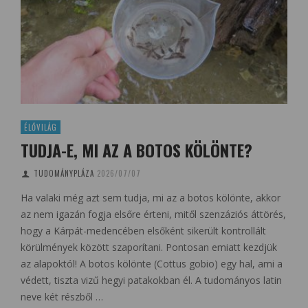
ÉLŐVILÁG
TUDJA-E, MI AZ A BOTOS KÖLÖNTE?
TUDOMÁNYPLÁZA
2026/07/07
Ha valaki még azt sem tudja, mi az a botos kölönte, akkor
az nem igazán fogja elsőre érteni, mitől szenzáziós áttörés,
hogy a Kárpát-medencében elsőként sikerült kontrollált
körülmények között szaporítani. Pontosan emiatt kezdjük
az alapoktól! A botos kölönte (Cottus gobio) egy hal, ami a
védett, tiszta vizű hegyi patakokban él. A tudományos latin
neve két részből …