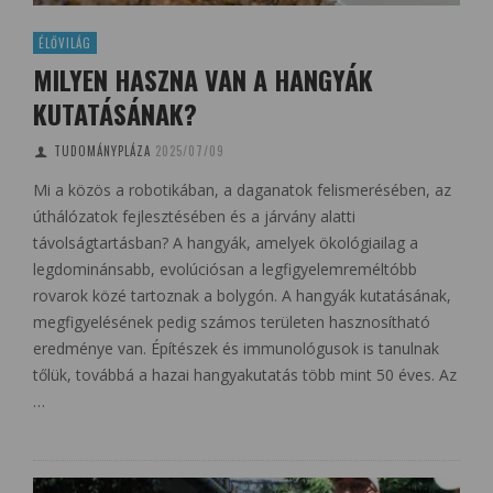
ÉLŐVILÁG
MILYEN HASZNA VAN A HANGYÁK
KUTATÁSÁNAK?
TUDOMÁNYPLÁZA
2025/07/09
Mi a közös a robotikában, a daganatok felismerésében, az
úthálózatok fejlesztésében és a járvány alatti
távolságtartásban? A hangyák, amelyek ökológiailag a
legdominánsabb, evolúciósan a legfigyelemreméltóbb
rovarok közé tartoznak a bolygón. A hangyák kutatásának,
megfigyelésének pedig számos területen hasznosítható
eredménye van. Építészek és immunológusok is tanulnak
tőlük, továbbá a hazai hangyakutatás több mint 50 éves. Az
…