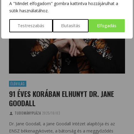
A "Mindet elfogadom" gombra kattintva hozzájárulhat a
sütik használatához.
Testreszabás
Elutasítás
Elfogadás
ÉLŐVILÁG
91 ÉVES KORÁBAN ELHUNYT DR. JANE
GOODALL
TUDOMÁNYPLÁZA
2025/10/03
Dr. Jane Goodall, a Jane Goodall Intézet alapítója és az
ENSZ békenagykövete, a bátorság és a meggyőződés