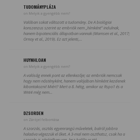
TUDOMÁNYPLÁZA
on Melyik a gyengébb nem?
Valóban sokat változott a tudomány. De A biológiai
konszenzus szerint az embriók nem „hímként” indulnak,
hanem bipotenciális állapotban vannak (Mamsen et al., 2017;
Ornoy et al., 2019). Ez azt jelenti,…
HUYNHLOAN
on Melyik a gyengébb nem?
A valóság ennek pont az ellenkezője; az embriók nemcsak
hogy nem nőstényként, hanem valójában hímként kezdenek
kibontakozni! Miért? Mert a 8. hétig, amikor az Rspo1 és a
Wnt4 még nem…
DZSORDEN
on Zárójel felbontása
A szorzás, osztás egyenrangú műveletek, balról jobbra
haladva végezzük el őket. A 3-mal nem oszthatsz, csak ha a
szorzás is zárójelben van, lesz belőle osztó.