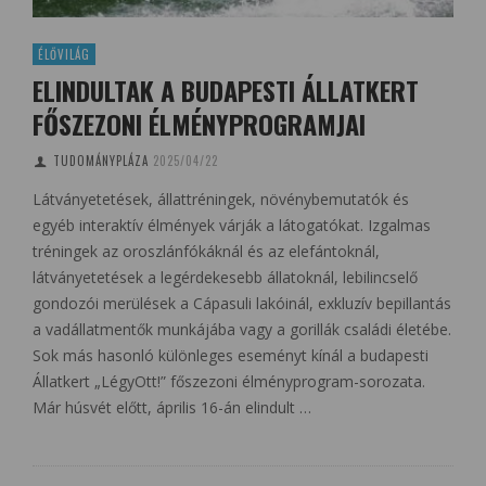
ÉLŐVILÁG
ELINDULTAK A BUDAPESTI ÁLLATKERT
FŐSZEZONI ÉLMÉNYPROGRAMJAI
TUDOMÁNYPLÁZA
2025/04/22
Látványetetések, állattréningek, növénybemutatók és
egyéb interaktív élmények várják a látogatókat. Izgalmas
tréningek az oroszlánfókáknál és az elefántoknál,
látványetetések a legérdekesebb állatoknál, lebilincselő
gondozói merülések a Cápasuli lakóinál, exkluzív bepillantás
a vadállatmentők munkájába vagy a gorillák családi életébe.
Sok más hasonló különleges eseményt kínál a budapesti
Állatkert „LégyOtt!” főszezoni élményprogram-sorozata.
Már húsvét előtt, április 16-án elindult …