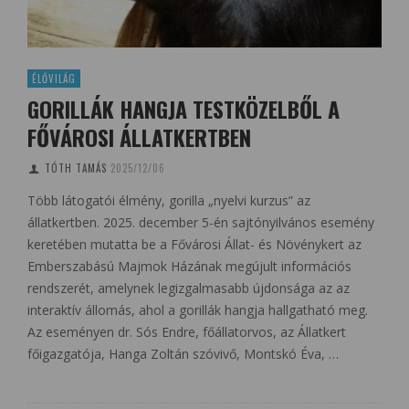
ÉLŐVILÁG
GORILLÁK HANGJA TESTKÖZELBŐL A
FŐVÁROSI ÁLLATKERTBEN
TÓTH TAMÁS
2025/12/06
Több látogatói élmény, gorilla „nyelvi kurzus” az
állatkertben. 2025. december 5-én sajtónyilvános esemény
keretében mutatta be a Fővárosi Állat- és Növénykert az
Emberszabású Majmok Házának megújult információs
rendszerét, amelynek legizgalmasabb újdonsága az az
interaktív állomás, ahol a gorillák hangja hallgatható meg.
Az eseményen dr. Sós Endre, főállatorvos, az Állatkert
főigazgatója, Hanga Zoltán szóvivő, Montskó Éva, …