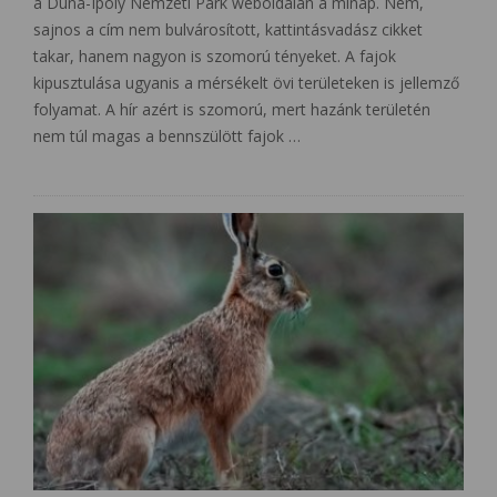
a Duna-Ipoly Nemzeti Park weboldalán a minap. Nem,
sajnos a cím nem bulvárosított, kattintásvadász cikket
takar, hanem nagyon is szomorú tényeket. A fajok
kipusztulása ugyanis a mérsékelt övi területeken is jellemző
folyamat. A hír azért is szomorú, mert hazánk területén
nem túl magas a bennszülött fajok …