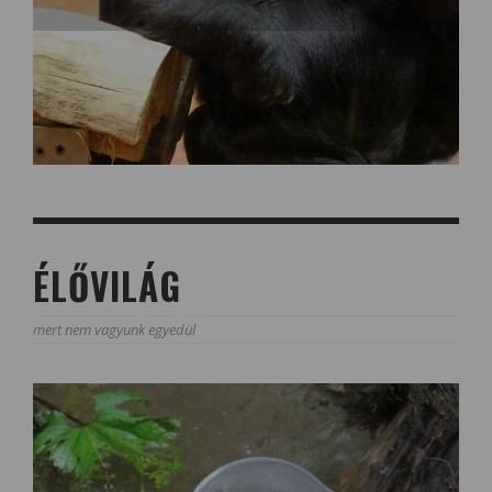
ÉLŐVILÁG
mert nem vagyunk egyedül