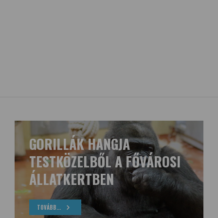
GORILLÁK HANGJA
TESTKÖZELBŐL A FŐVÁROSI
ÁLLATKERTBEN
TOVÁBB...