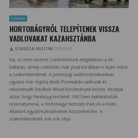
ÉLŐVILÁG
HORTOBÁGYRÓL TELEPÍTENEK VISSZA
VADLOVAKAT KAZAHSZTÁNBA
SZOBOSZLAI KRISZTINA
2025/05/21
Na, ez nem semmi! Csettinthetünk elégedetten a hír
hallatán, amely csettintés már jóval korábban is kijárt volna
a szakembereknek. A pentezugi vadlórezervátumban
ugyanis már régóta élnek Przewalski-vadlovak és
rekonstruált őstulkok félvad körülmények között. Kezdjük
azzal, hogy Pentezug területét 1997-ben nyilvánították
rezervátummá, a Hortobágyi Nemzeti Park és a Kölni
Állatkert együttműködésének köszönhetően. A
szakembereknek sok-sok célja …