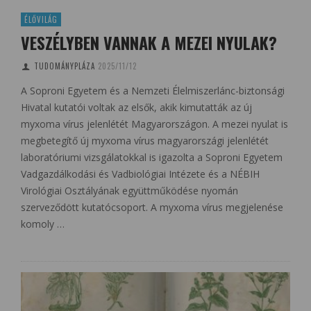
ÉLŐVILÁG
VESZÉLYBEN VANNAK A MEZEI NYULAK?
TUDOMÁNYPLÁZA
2025/11/12
A Soproni Egyetem és a Nemzeti Élelmiszerlánc-biztonsági
Hivatal kutatói voltak az elsők, akik kimutatták az új
myxoma vírus jelenlétét Magyarországon. A mezei nyulat is
megbetegítő új myxoma vírus magyarországi jelenlétét
laboratóriumi vizsgálatokkal is igazolta a Soproni Egyetem
Vadgazdálkodási és Vadbiológiai Intézete és a NÉBIH
Virológiai Osztályának együttműködése nyomán
szerveződött kutatócsoport. A myxoma vírus megjelenése
komoly …