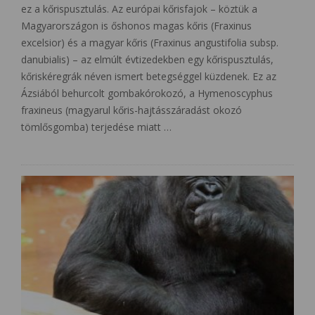
ez a kőrispusztulás. Az európai kőrisfajok – köztük a
Magyarországon is őshonos magas kőris (Fraxinus
excelsior) és a magyar kőris (Fraxinus angustifolia subsp.
danubialis) – az elmúlt évtizedekben egy kőrispusztulás,
kőriskéregrák néven ismert betegséggel küzdenek. Ez az
Ázsiából behurcolt gombakórokozó, a Hymenoscyphus
fraxineus (magyarul kőris-hajtásszáradást okozó
tömlősgomba) terjedése miatt …