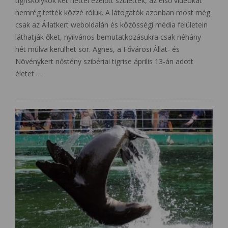
tigriskölykök két héttel ezelőtt születtek, az első videókat
nemrég tették közzé róluk. A látogatók azonban most még
csak az Állatkert weboldalán és közösségi média felületein
láthatják őket, nyilvános bemutatkozásukra csak néhány
hét múlva kerülhet sor. Agnes, a Fővárosi Állat- és
Növénykert nőstény szibériai tigrise április 13-án adott
életet …