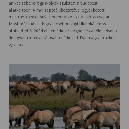
án két szibériai tigriskölyök született a budapesti
állatkertben. A mai sajtótájékoztatóval egybekötött
mustrán közelebbről is bemutatkozott a csíkos csapat.
Most már tudjuk, hogy a csehországi Hluboká város
állatkertjéből 2024 elején érkezett Agnes és a tőle idősebb,
de ugyanazon év májusában érkezett Dáriusz gyermekei
egy fiú …