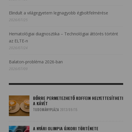
Elindult a világegyetem legnagyobb égboltfelmérése
2026/07/25
Hematológiai diagnosztika – Technológiai áttörés történt
az ELTE-n
2026/07/24
Balaton-probléma 2026-ban
2026/07/09
BŐRRE PERMETEZHETŐ KOFFEIN HELYETTESÍTHETI
A KÁVÉT
TUDOMÁNYPLÁZA
2013/09/15
A NYÁRI OLIMPIA ÚJKORI TÖRTÉNETE