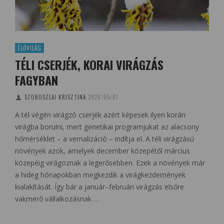
ÉLŐVILÁG
TÉLI CSERJÉK, KORAI VIRÁGZÁS
FAGYBAN
SZOBOSZLAI KRISZTINA
2026/05/01
A tél végén virágzó cserjék azért képesek ilyen korán
virágba borulni, mert genetikai programjukat az alacsony
hőmérséklet – a vernalizáció – indítja el. A téli virágzású
növények azok, amelyek december közepétől március
közepéig virágoznak a legerősebben. Ezek a növények már
a hideg hónapokban megkezdik a virágkezdemények
kialakítását. Így bár a január–februári virágzás elsőre
vakmerő vállalkozásnak …