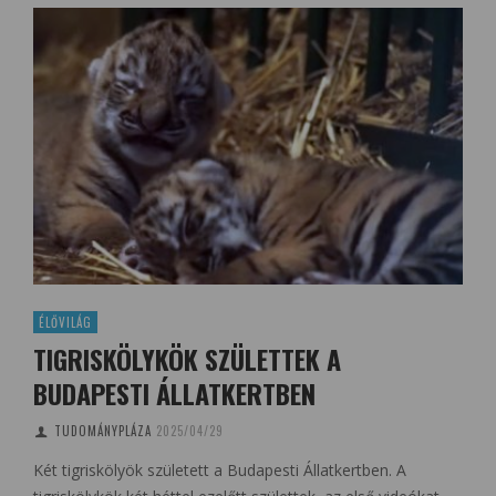
ÉLŐVILÁG
TIGRISKÖLYKÖK SZÜLETTEK A
BUDAPESTI ÁLLATKERTBEN
TUDOMÁNYPLÁZA
2025/04/29
Két tigriskölyök született a Budapesti Állatkertben. A