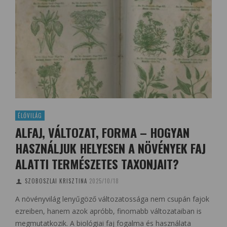
ÉLŐVILÁG
ALFAJ, VÁLTOZAT, FORMA – HOGYAN
HASZNÁLJUK HELYESEN A NÖVÉNYEK FAJ
ALATTI TERMÉSZETES TAXONJAIT?
SZOBOSZLAI KRISZTINA
2025/10/18
A növényvilág lenyűgöző változatossága nem csupán fajok
ezreiben, hanem azok apróbb, finomabb változataiban is
megmutatkozik. A biológiai faj fogalma és használata