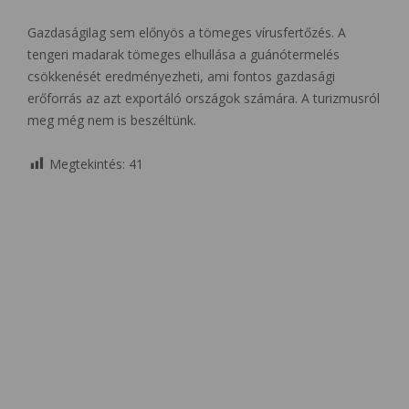
Gazdaságilag sem előnyös a tömeges vírusfertőzés. A
tengeri madarak tömeges elhullása a guánótermelés
csökkenését eredményezheti, ami fontos gazdasági
erőforrás az azt exportáló országok számára. A turizmusról
meg még nem is beszéltünk.
Megtekintés:
41