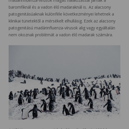
madárinfluenza-vírusok magas halálozással járnak a
baromfiknál és a vadon élő madaraknál is. Az alacsony
patogenitásúaknak különféle következményei lehetnek a
klinikai tünetektől a mérsékelt elhullásig. Ezek az alacsony
patogenitású madárinfluenza-vírusok alig vagy egyáltalán
nem okoznak problémát a vadon élő madarak számára.