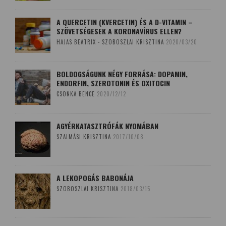
A QUERCETIN (KVERCETIN) ÉS A D-VITAMIN –
SZÖVETSÉGESEK A KORONAVÍRUS ELLEN?
HAJAS BEATRIX - SZOBOSZLAI KRISZTINA
2020/03/20
BOLDOGSÁGUNK NÉGY FORRÁSA: DOPAMIN,
ENDORFIN, SZEROTONIN ÉS OXITOCIN
CSONKA BENCE
2020/12/12
AGYÉRKATASZTRÓFÁK NYOMÁBAN
SZALMÁSI KRISZTINA
2017/10/08
A LEKOPOGÁS BABONÁJA
SZOBOSZLAI KRISZTINA
2018/03/15