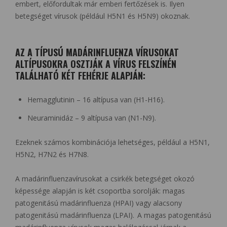
embert, előfordultak már emberi fertőzések is. Ilyen
betegséget vírusok (például H5N1 és H5N9) okoznak.
AZ A TÍPUSÚ MADÁRINFLUENZA VÍRUSOKAT
ALTÍPUSOKRA OSZTJÁK A VÍRUS FELSZÍNÉN
TALÁLHATÓ KÉT FEHÉRJE ALAPJÁN:
Hemagglutinin – 16 altípusa van (H1-H16).
Neuraminidáz – 9 altípusa van (N1-N9).
Ezeknek számos kombinációja lehetséges, például a H5N1,
H5N2, H7N2 és H7N8.
A madárinfluenzavírusokat a csirkék betegséget okozó
képessége alapján is két csoportba sorolják: magas
patogenitású madárinfluenza (HPAI) vagy alacsony
patogenitású madárinfluenza (LPAI). A magas patogenitású