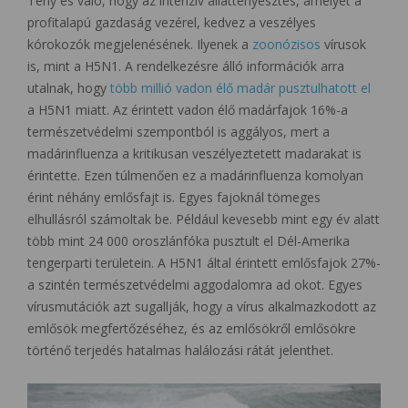
Tény és való, hogy az intenzív állattenyésztés, amelyet a
profitalapú gazdaság vezérel, kedvez a veszélyes
kórokozók megjelenésének. Ilyenek a
zoonózisos
vírusok
is, mint a H5N1. A rendelkezésre álló információk arra
utalnak, hogy
több millió vadon élő madár pusztulhatott el
a H5N1 miatt. Az érintett vadon élő madárfajok 16%-a
természetvédelmi szempontból is aggályos, mert a
madárinfluenza a kritikusan veszélyeztetett madarakat is
érintette. Ezen túlmenően ez a madárinfluenza komolyan
érint néhány emlősfajt is. Egyes fajoknál tömeges
elhullásról számoltak be. Például kevesebb mint egy év alatt
több mint 24 000 oroszlánfóka pusztult el Dél-Amerika
tengerparti területein. A H5N1 által érintett emlősfajok 27%-
a szintén természetvédelmi aggodalomra ad okot. Egyes
vírusmutációk azt sugallják, hogy a vírus alkalmazkodott az
emlősök megfertőzéséhez, és az emlősökről emlősökre
történő terjedés hatalmas halálozási rátát jelenthet.