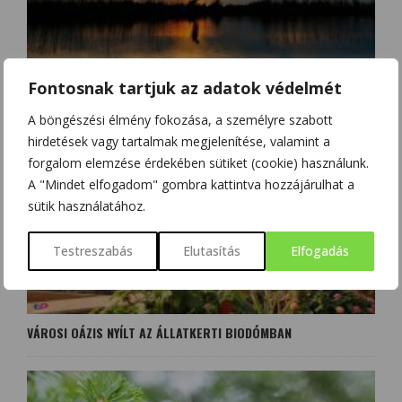
BALATON-PROBLÉMA 2026-BAN
Fontosnak tartjuk az adatok védelmét
A böngészési élmény fokozása, a személyre szabott
hirdetések vagy tartalmak megjelenítése, valamint a
forgalom elemzése érdekében sütiket (cookie) használunk.
A "Mindet elfogadom" gombra kattintva hozzájárulhat a
sütik használatához.
Testreszabás
Elutasítás
Elfogadás
VÁROSI OÁZIS NYÍLT AZ ÁLLATKERTI BIODÓMBAN