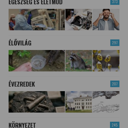
EGÉSZSÉG ÉS ÉLETMÓD
373
ÉLŐVILÁG
297
ÉVEZREDEK
207
KÖRNYEZET
245