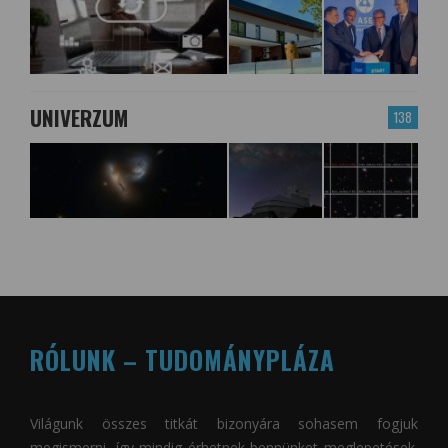
UNIVERZUM
138
RÓLUNK – TUDOMÁNYPLÁZA
Világunk összes titkát bizonyára sohasem fogjuk
megismerni, így mindig érhetnek bennünket meglepetések.