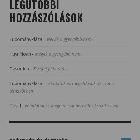
LEGUTÓBBI
HOZZÁSZÓLÁSOK
TudományPláza
-
Melyik a gyengébb nem?
Huynhloan
-
Melyik a gyengébb nem?
Dzsorden
-
Zárójel felbontása
TudományPláza
-
Feladatok és megoldások deriválás
témakörben
Dávid
-
Feladatok és megoldások deriválás témakörben