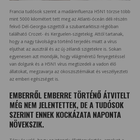
Francia tudósok szerint a madárinfluenza H5N1 törzse több
mint 5000 kilométert tett meg az Atlanti-óceán déli részén
fekvő Dél-Georgia-szigettől a szubantarktiszi régióban
található Crozet- és Kerguelen-szigetekig. Attól tartanak,
hogy a nagy távolságra történő terjedés miatt a vírus
eljuthat az ausztrál és az új-zélandi szigetekre is. Sokan
egyenesen azt mondják, hogy világméretű fenyegetéssel
van dolgunk és a H5N1 vírus megtizedeli a vadon élő
állatokat, megzavarja az ökoszisztémákat és veszélyezteti
az emberi egészséget is.
EMBERRŐL EMBERRE TÖRTÉNŐ ÁTVITELT
MÉG NEM JELENTETTEK, DE A TUDÓSOK
SZERINT ENNEK KOCKÁZATA NAPONTA
NÖVEKSZIK.