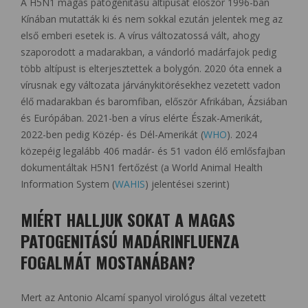
A H5N1 magas patogenitású altípusát először 1996-ban
Kínában mutatták ki és nem sokkal ezután jelentek meg az
első emberi esetek is. A vírus változatossá vált, ahogy
szaporodott a madarakban, a vándorló madárfajok pedig
több altípust is elterjesztettek a bolygón. 2020 óta ennek a
vírusnak egy változata járványkitörésekhez vezetett vadon
élő madarakban és baromfiban, először Afrikában, Ázsiában
és Európában. 2021-ben a vírus elérte Észak-Amerikát,
2022-ben pedig Közép- és Dél-Amerikát (
WHO
). 2024
közepéig legalább 406 madár- és 51 vadon élő emlősfajban
dokumentáltak H5N1 fertőzést (a World Animal Health
Information System (
WAHIS
) jelentései szerint)
MIÉRT HALLJUK SOKAT A MAGAS
PATOGENITÁSÚ MADÁRINFLUENZA
FOGALMÁT MOSTANÁBAN?
Mert az Antonio Alcamí spanyol virológus által vezetett