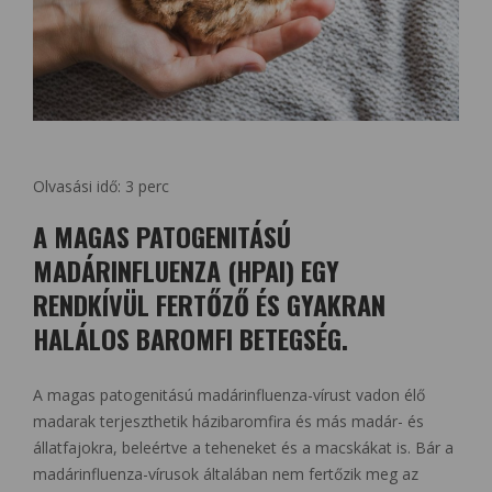
Olvasási idő:
3
perc
A MAGAS PATOGENITÁSÚ
MADÁRINFLUENZA (HPAI) EGY
RENDKÍVÜL FERTŐZŐ ÉS GYAKRAN
HALÁLOS BAROMFI BETEGSÉG.
A magas patogenitású madárinfluenza-vírust vadon élő
madarak terjeszthetik házibaromfira és más madár- és
állatfajokra, beleértve a teheneket és a macskákat is. Bár a
madárinfluenza-vírusok általában nem fertőzik meg az