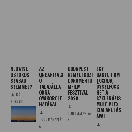
 –
NEOWISE
AZ
BUDAPEST
EGY
CS
ÁN
ÜSTÖKÖS
URBANIZÁCI
NEMZETKÖZI
BAKTÉRIUM
EFA
AK
SZABAD
Ó
DOKUMENTU
TOXINJA
ŰR
SZEMMEL?
TALAJÁLLAT
MFILM
ÖSSZEFÜGG
OKRA
FESZTIVÁL
HET A
BÓDI
KATA
GYAKOROLT
2020
SZKLERÓZIS
BERNADETT
HATÁSAI
MULTIPLEX
PLÁZ
KIALAKULÁS
TUDOMÁNYPLÁZ
ÁVAL
TUDOMÁNYPLÁZ
A
A
TUDOMÁNYPLÁZ