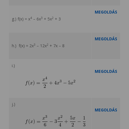
MEGOLDÁS
3
2
4
g.) f(x) = x
– 6x
+ 5x
+ 3
MEGOLDÁS
3
2
h.) f(x) = 2x
– 12x
+ 7x – 8
i.)
MEGOLDÁS
j.)
MEGOLDÁS