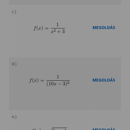
c.)
MEGOLDÁS
d.)
MEGOLDÁS
e.)
MEGOLDÁS