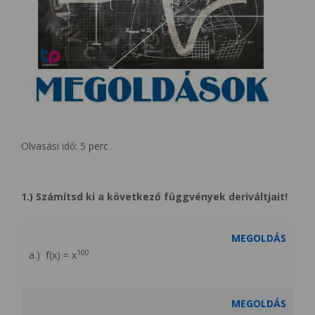
Olvasási idő:
5
perc
1.) Számítsd ki a következő függvények deriváltjait!
MEGOLDÁS
100
a.) f(x) = x
MEGOLDÁS