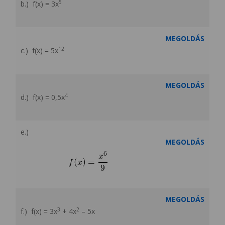
5
b.) f(x) = 3x
MEGOLDÁS
12
c.) f(x) = 5x
MEGOLDÁS
4
d.) f(x) = 0,5x
e.)
MEGOLDÁS
MEGOLDÁS
3
2
f.) f(x) = 3x
+ 4x
– 5x