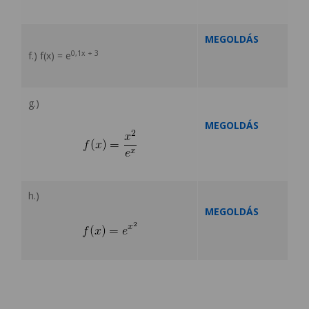
MEGOLDÁS
0,1x + 3
f.) f(x) = e
g.)
MEGOLDÁS
h.)
MEGOLDÁS