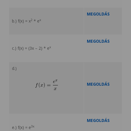
MEGOLDÁS
2
x
b.) f(x) = x
* e
MEGOLDÁS
x
c.) f(x) = (3x – 2) * e
d.)
MEGOLDÁS
MEGOLDÁS
3x
e.) f(x) = e