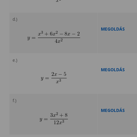
d.)
MEGOLDÁS
e.)
MEGOLDÁS
f.)
MEGOLDÁS