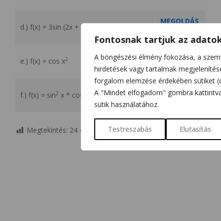
MEGOLDÁS
d.) f(x) = 3sin (2x + π)
Fontosnak tartjuk az adato
MEGOLDÁS
A böngészési élmény fokozása, a szemé
2
e.) f(x) = cos x
hirdetések vagy tartalmak megjelenítés
forgalom elemzése érdekében sütiket (
MEGOLDÁS
A "Mindet elfogadom" gombra kattintva
2
2
f.) f(x) = sin
x * cos
x
sütik használatához.
Testreszabás
Elutasítás
Megtekintés:
24 436