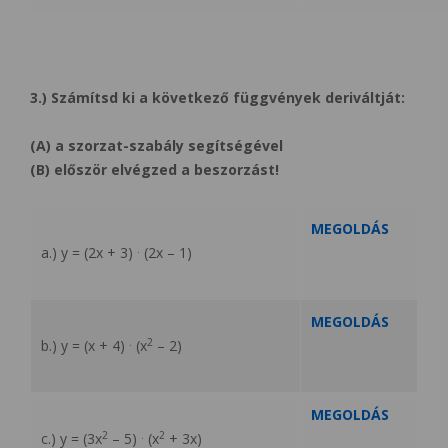
3.) Számítsd ki a következő függvények deriváltját:
(A) a szorzat-szabály segítségével
(B) először elvégzed a beszorzást!
MEGOLDÁS
.
a.) y = (2x + 3)
(2x – 1)
MEGOLDÁS
.
2
b.) y = (x + 4)
(x
– 2)
MEGOLDÁS
2
.
2
c.) y = (3x
– 5)
(x
+ 3x)