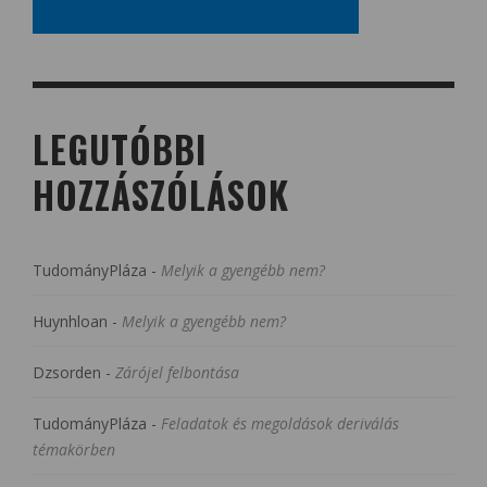
LEGUTÓBBI
HOZZÁSZÓLÁSOK
TudományPláza
-
Melyik a gyengébb nem?
Huynhloan
-
Melyik a gyengébb nem?
Dzsorden
-
Zárójel felbontása
TudományPláza
-
Feladatok és megoldások deriválás
témakörben