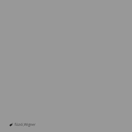
fúzió
Wigner