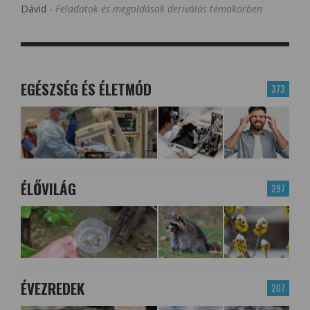
Dávid
-
Feladatok és megoldások deriválás témakörben
EGÉSZSÉG ÉS ÉLETMÓD
373
ÉLŐVILÁG
297
ÉVEZREDEK
207