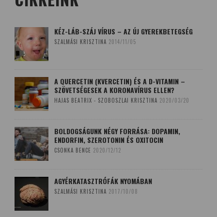
KÉZ-LÁB-SZÁJ VÍRUS – AZ ÚJ GYEREKBETEGSÉG
SZALMÁSI KRISZTINA
2014/11/05
A QUERCETIN (KVERCETIN) ÉS A D-VITAMIN –
SZÖVETSÉGESEK A KORONAVÍRUS ELLEN?
HAJAS BEATRIX - SZOBOSZLAI KRISZTINA
2020/03/20
BOLDOGSÁGUNK NÉGY FORRÁSA: DOPAMIN,
ENDORFIN, SZEROTONIN ÉS OXITOCIN
CSONKA BENCE
2020/12/12
AGYÉRKATASZTRÓFÁK NYOMÁBAN
SZALMÁSI KRISZTINA
2017/10/08