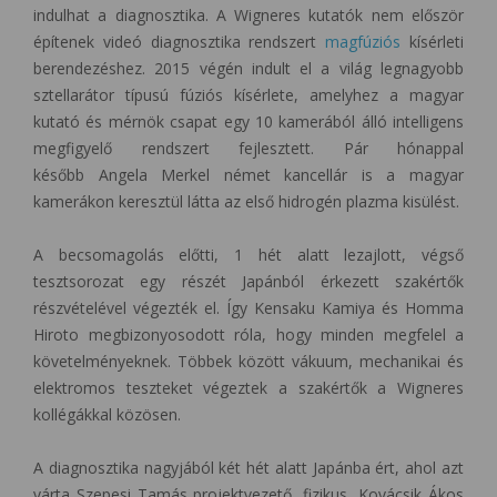
indulhat a diagnosztika. A Wigneres kutatók nem először
építenek videó diagnosztika rendszert
magfúziós
kísérleti
berendezéshez. 2015 végén indult el a világ legnagyobb
sztellarátor típusú fúziós kísérlete, amelyhez a magyar
kutató és mérnök csapat egy 10 kamerából álló intelligens
megfigyelő rendszert fejlesztett. Pár hónappal
később Angela Merkel német kancellár is a magyar
kamerákon keresztül látta az első hidrogén plazma kisülést.
A becsomagolás előtti, 1 hét alatt lezajlott, végső
tesztsorozat egy részét Japánból érkezett szakértők
részvételével végezték el. Így Kensaku Kamiya és Homma
Hiroto megbizonyosodott róla, hogy minden megfelel a
követelményeknek. Többek között vákuum, mechanikai és
elektromos teszteket végeztek a szakértők a Wigneres
kollégákkal közösen.
A diagnosztika nagyjából két hét alatt Japánba ért, ahol azt
várta Szepesi Tamás projektvezető, fizikus, Kovácsik Ákos