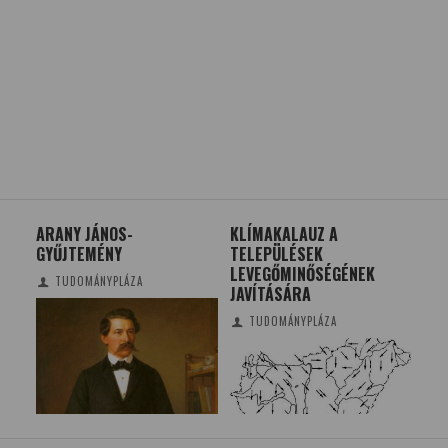
E
ARANY JÁNOS-
KLÍMAKALAUZ A
A N
IK
GYŰJTEMÉNY
TELEPÜLÉSEK
A 
LEVEGŐMINŐSÉGÉNEK
TUDOMÁNYPLÁZA
JAVÍTÁSÁRA
TUDOMÁNYPLÁZA