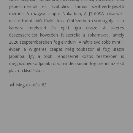
gépészmérnök és Szabolics Tamás szoftverfejlesztő
mérnök. A magyar csapat Naka-ban, A JT-60SA tokamak-
nak otthont adó fúziós kutatóintézetben csomagolja ki a
kamera rendszert és építi újra össze. A sikeres
összeszerelést követően felszerelik a tokamakra, amely
2020 szeptemberében fog elindulni. A hátralévő több mint 1
évben a Wigneres csapat még többször el fog utazni
Japánba. Így a többi rendszerrel közös tesztekben is
megbizonyosodjanak róla, minden simán fog menni az első
plazma kisüléskor.
Megtekintés:
83