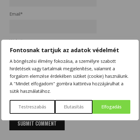
Email
*
Website
Fontosnak tartjuk az adatok védelmét
A böngészési élmény fokozása, a személyre szabott
A nevem, e-mail címem, és weboldalcímem mentése a
hirdetések vagy tartalmak megjelenítése, valamint a
böngészőben a következő hozzászólásomhoz.
forgalom elemzése érdekében sütiket (cookie) használunk.
A "Mindet elfogadom" gombra kattintva hozzájárulhat a
Kérjük, adja meg a választ számjegyekkel:
sütik használatához.
tizenkettő + kettő =
Testreszabás
Elutasítás
Elfogadás