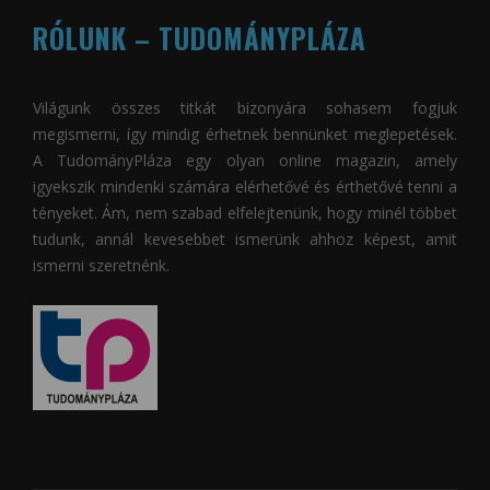
RÓLUNK – TUDOMÁNYPLÁZA
Világunk összes titkát bizonyára sohasem fogjuk
megismerni, így mindig érhetnek bennünket meglepetések.
A
TudományPláza
egy olyan online magazin, amely
igyekszik mindenki számára elérhetővé és érthetővé tenni a
tényeket. Ám, nem szabad elfelejtenünk, hogy minél többet
tudunk, annál kevesebbet ismerünk ahhoz képest, amit
ismerni szeretnénk.