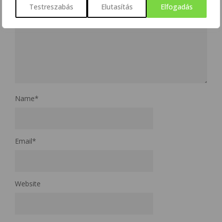
Testreszabás
Elutasítás
Elfogadás
Name
*
Email
*
Website