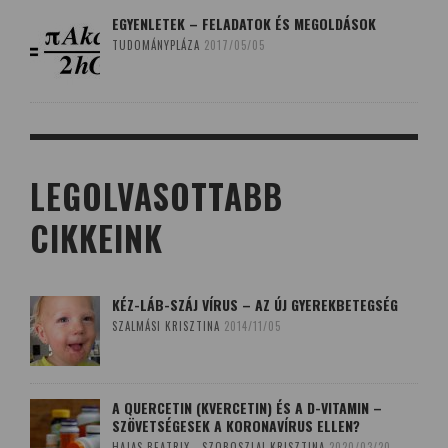
EGYENLETEK – FELADATOK ÉS MEGOLDÁSOK
TUDOMÁNYPLÁZA
2017/05/05
LEGOLVASOTTABB
CIKKEINK
KÉZ-LÁB-SZÁJ VÍRUS – AZ ÚJ GYEREKBETEGSÉG
SZALMÁSI KRISZTINA
2014/11/05
A QUERCETIN (KVERCETIN) ÉS A D-VITAMIN –
SZÖVETSÉGESEK A KORONAVÍRUS ELLEN?
HAJAS BEATRIX - SZOBOSZLAI KRISZTINA
2020/03/20