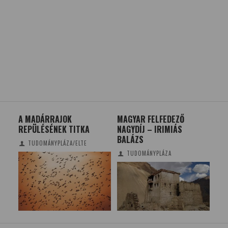
MAGYAR FELFEDEZŐ
HÁMSEJTEK
IN
NAGYDÍJ – IRIMIÁS
ÁTPROGRAMOZÁSA
ÉS
BALÁZS
IDEGSEJTEKKÉ
LI
TUDOMÁNYPLÁZA
TUDOMÁNYPLÁZA/ELTE