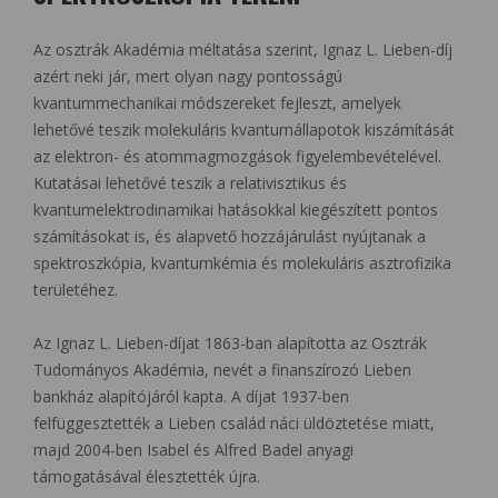
Az osztrák Akadémia méltatása szerint, Ignaz L. Lieben-díj
azért neki jár, mert olyan nagy pontosságú
kvantummechanikai módszereket fejleszt, amelyek
lehetővé teszik molekuláris kvantumállapotok kiszámítását
az elektron- és atommagmozgások figyelembevételével.
Kutatásai lehetővé teszik a relativisztikus és
kvantumelektrodinamikai hatásokkal kiegészített pontos
számításokat is, és alapvető hozzájárulást nyújtanak a
spektroszkópia, kvantumkémia és molekuláris asztrofizika
területéhez.
Az Ignaz L. Lieben-díjat 1863-ban alapította az Osztrák
Tudományos Akadémia, nevét a finanszírozó Lieben
bankház alapítójáról kapta. A díjat 1937-ben
felfüggesztették a Lieben család náci üldöztetése miatt,
majd 2004-ben Isabel és Alfred Badel anyagi
támogatásával élesztették újra.