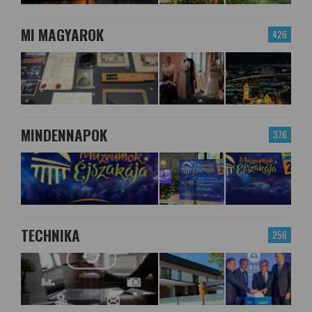
MI MAGYAROK
426
MINDENNAPOK
376
TECHNIKA
256