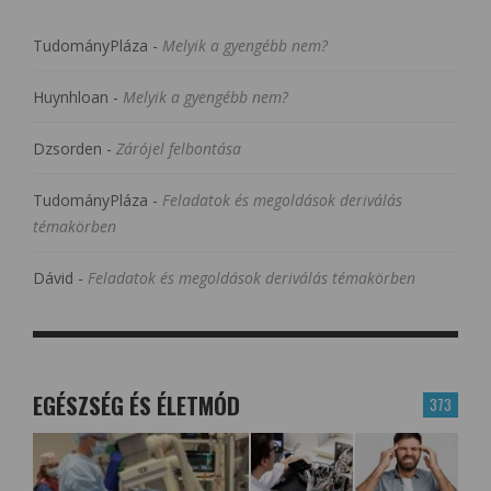
TudományPláza
-
Melyik a gyengébb nem?
Huynhloan
-
Melyik a gyengébb nem?
Dzsorden
-
Zárójel felbontása
TudományPláza
-
Feladatok és megoldások deriválás
témakörben
Dávid
-
Feladatok és megoldások deriválás témakörben
EGÉSZSÉG ÉS ÉLETMÓD
373