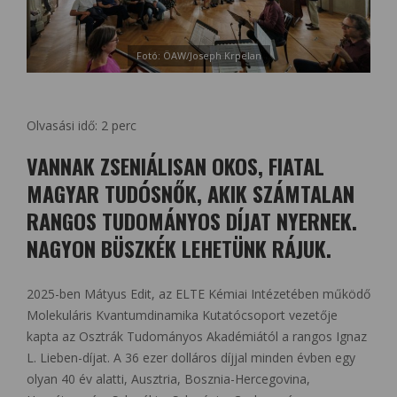
Fotó: ÖAW/Joseph Krpelan
Olvasási idő:
2
perc
VANNAK ZSENIÁLISAN OKOS, FIATAL
MAGYAR TUDÓSNŐK, AKIK SZÁMTALAN
RANGOS TUDOMÁNYOS DÍJAT NYERNEK.
NAGYON BÜSZKÉK LEHETÜNK RÁJUK.
2025-ben Mátyus Edit, az ELTE Kémiai Intézetében működő
Molekuláris Kvantumdinamika Kutatócsoport vezetője
kapta az Osztrák Tudományos Akadémiától a rangos Ignaz
L. Lieben-díjat. A 36 ezer dolláros díjjal minden évben egy
olyan 40 év alatti, Ausztria, Bosznia-Hercegovina,