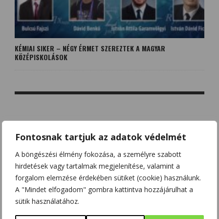
KÉMIAI SIKER – NÉGY ÉRMET SZEREZTEK A MAGYAR
KÖZÉPISKOLÁSOK
NO COMMENT
Fontosnak tartjuk az adatok védelmét
A böngészési élmény fokozása, a személyre szabott
LEAVE A REPLY
hirdetések vagy tartalmak megjelenítése, valamint a
Az e-mail címet nem tesszük közzé.
A kötelező mezőket
*
forgalom elemzése érdekében sütiket (cookie) használunk.
karakterrel jelöltük
A "Mindet elfogadom" gombra kattintva hozzájárulhat a
sütik használatához.