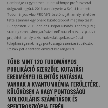
Cambridge-i Egyetemen Stuart Althorpe professzorral
dolgozott együtt. 2016-ban elnyerte a Svájci Nemzeti
Tudományos Alap PROMYS-ösztöndíját, amely lehetővé
tette számára egy önálló kutatócsoport megalapítását
Budapesten. 2019-ben az Európai Kutatási Tanács (ERC)
Starting Grant támogatásával indította el a POLYQUANT
projektet, amely a kis molekulák spektroszkópiai
tulajdonságainak nagy pontosságú számítását célozta.
Ezután jött a fentebb említett két rangos díj.
TÖBB MINT 120 TUDOMÁNYOS
PUBLIKÁCIÓ SZERZŐJE. KUTATÁSI
EREDMÉNYEI JELENTŐS HATÁSSAL
VANNAK A KVANTUMKÉMIA TERÜLETÉRE,
KÜLÖNÖSEN A NAGY PONTOSSÁGÚ
MOLEKULÁRIS SZÁMÍTÁSOK ÉS
SPEKTROSZKÓPIA TERÉN.