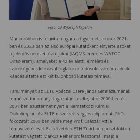
Fotó: ÖAW/Joseph Krpelan
Már korábban is felhívta magára a figyelmet, amikor 2021-
ben és 2023-ban az első európai kutatóként elnyerte azokat
a jelentős nemzetközi díjakat (IAQMS-érem és WATOC
Dirac-érem), amelyeket a 40 év alatti, elméleti és
számítógépes kémiával foglalkozó tudósok számára adnak.
Ráadásul tette ezt két különböző kutatási témával.
Tanulmányait az ELTE Apáczai Csere János Gimnáziumának
természettudományi tagozatán kezdte, ahol 2000-ben és
2001-ben ezüstérmet nyert a Nemzetközi Kémiai
Diákolimpián. Az ELTE-n szerzett vegyész diplomát, PhD-
fokozatát 2009-ben védte meg Prof. Császár Attila
témavezetésével. Ezt követően ETH Zürichben posztdoktori
kutatást végzett Markus Reiher professzornál, majd a