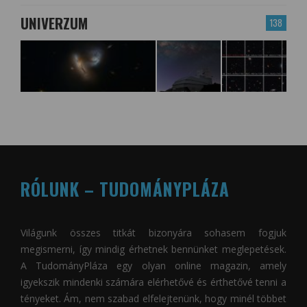
UNIVERZUM
138
RÓLUNK – TUDOMÁNYPLÁZA
Világunk összes titkát bizonyára sohasem fogjuk
megismerni, így mindig érhetnek bennünket meglepetések.
A
TudományPláza
egy olyan online magazin, amely
igyekszik mindenki számára elérhetővé és érthetővé tenni a
tényeket. Ám, nem szabad elfelejtenünk, hogy minél többet