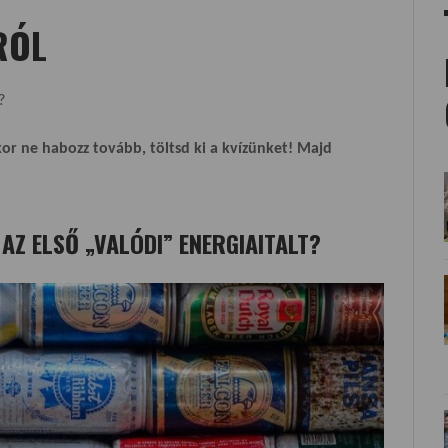
RÓL
?
kor ne habozz tovább, töltsd ki a kvízünket! Majd
 AZ ELSŐ „VALÓDI” ENERGIAITALT?