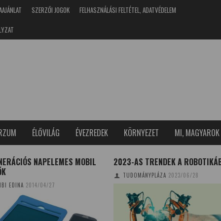
AAJÁNLAT
SZERZŐI JOGOK
FELHASZNÁLÁSI FELTÉTEL, ADATVÉDELEM
LYZAT
ERZUM
ÉLŐVILÁG
ÉVEZREDEK
KÖRNYEZET
MI, MAGYAROK
ENERÁCIÓS NAPELEMES MOBIL
2023-AS TRENDEK A ROBOTIKÁ
ŐK
TUDOMÁNYPLÁZA
2023/06/28
BI EDINA
2014/04/27