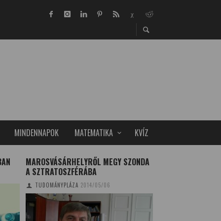
MINDENNAPOK
MATEMATIKA
KVÍZ
BAN
MAROSVÁSÁRHELYRŐL MEGY SZONDA
KUTATÓK ÉJSZAKÁ
A SZTRATOSZFÉRÁBA
TUDOMÁNYPLÁZA
20
TUDOMÁNYPLÁZA
2014/05/06