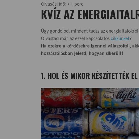
Olvasási idő:
< 1
perc
KVÍZ AZ ENERGIAITAL
Úgy gondolod, mindent tudsz az energiaitalokról
Olvastad már az ezzel kapcsolatos
cikkünket
?
Ha ezekre a kérdésekre igennel válaszoltál, ak
hozzászólásban jelezd, hogyan sikerült!
1. HOL ÉS MIKOR KÉSZÍTETTÉK EL