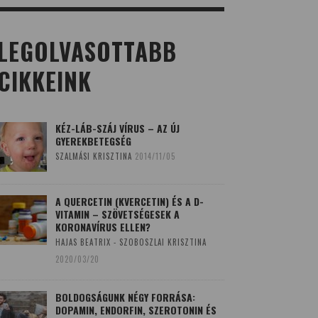
LEGOLVASOTTABB
CIKKEINK
KÉZ-LÁB-SZÁJ VÍRUS – AZ ÚJ
GYEREKBETEGSÉG
SZALMÁSI KRISZTINA
2014/11/05
A QUERCETIN (KVERCETIN) ÉS A D-
VITAMIN – SZÖVETSÉGESEK A
KORONAVÍRUS ELLEN?
HAJAS BEATRIX - SZOBOSZLAI KRISZTINA
2020/03/20
BOLDOGSÁGUNK NÉGY FORRÁSA:
DOPAMIN, ENDORFIN, SZEROTONIN ÉS