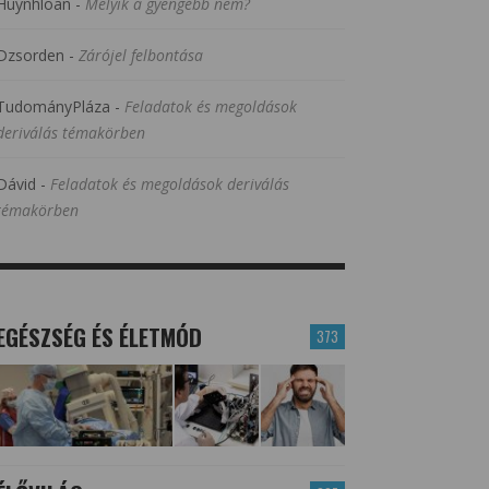
Huynhloan
-
Melyik a gyengébb nem?
Dzsorden
-
Zárójel felbontása
TudományPláza
-
Feladatok és megoldások
deriválás témakörben
Dávid
-
Feladatok és megoldások deriválás
témakörben
EGÉSZSÉG ÉS ÉLETMÓD
373