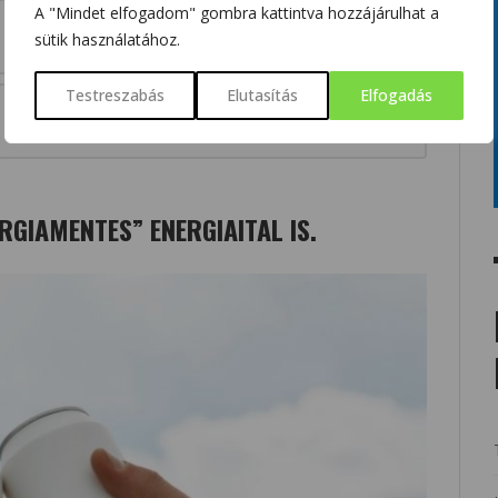
A "Mindet elfogadom" gombra kattintva hozzájárulhat a
sütik használatához.
Testreszabás
Elutasítás
Elfogadás
ERGIAMENTES” ENERGIAITAL IS.