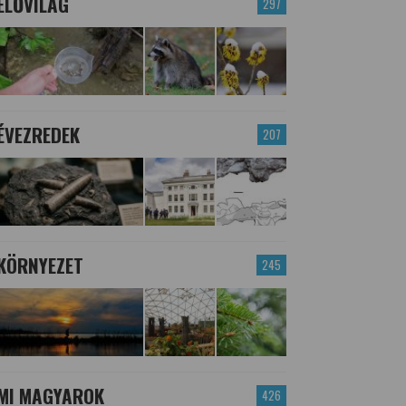
ÉLŐVILÁG
297
ÉVEZREDEK
207
KÖRNYEZET
245
MI MAGYAROK
426