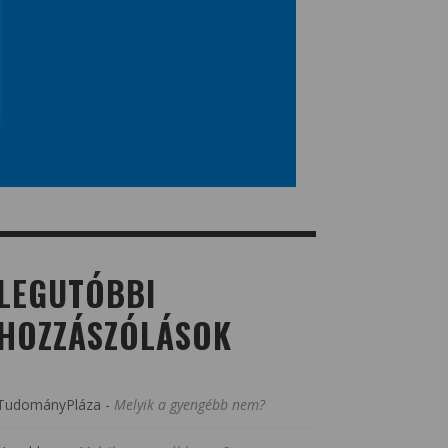
LEGUTÓBBI
HOZZÁSZÓLÁSOK
TudományPláza
-
Melyik a gyengébb nem?