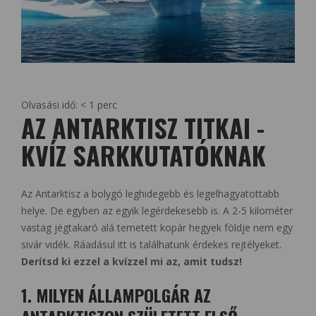
Olvasási idő:
< 1
perc
AZ ANTARKTISZ TITKAI -
KVÍZ SARKKUTATÓKNAK
Az Antarktisz a bolygó leghidegebb és legelhagyatottabb
helye. De egyben az egyik legérdekesebb is. A 2-5 kilométer
vastag jégtakaró alá temetett kopár hegyek földje nem egy
sivár vidék. Ráadásul itt is találhatunk érdekes rejtélyeket.
Derítsd ki ezzel a kvízzel mi az, amit tudsz!
1. MILYEN ÁLLAMPOLGÁR AZ