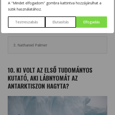
A "Mindet elfogadom" gombra kattintva hozzájárulhat a
1. John Davis
sütik használatához.
Testreszabás
Elutasítás
Elfogadás
2. Edward Bransfield
3. Nathaniel Palmer
10. KI VOLT AZ ELSŐ TUDOMÁNYOS
KUTATÓ, AKI LÁBNYOMÁT AZ
ANTARKTISZON HAGYTA?