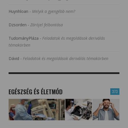
Huynhloan
-
Melyik a gyengébb nem?
Dzsorden
-
Zárójel felbontása
TudományPláza
-
Feladatok és megoldások deriválás
témakörben
Dávid
-
Feladatok és megoldások deriválás témakörben
EGÉSZSÉG ÉS ÉLETMÓD
373