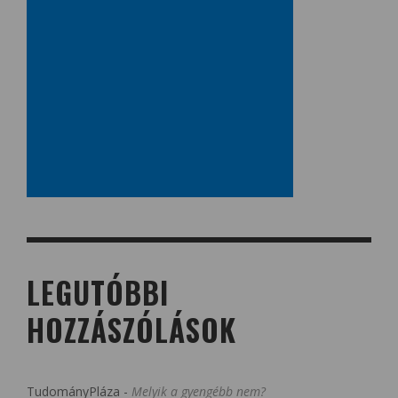
LEGUTÓBBI
HOZZÁSZÓLÁSOK
TudományPláza
-
Melyik a gyengébb nem?