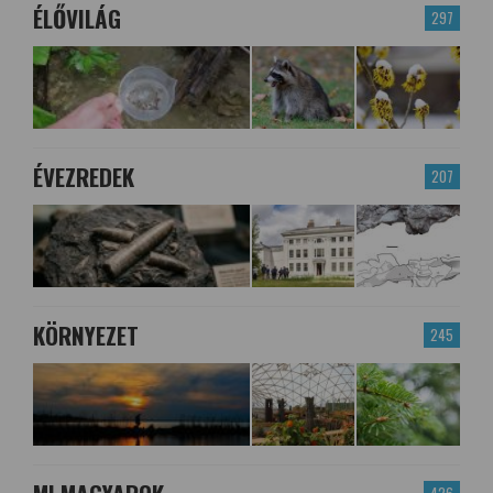
ÉLŐVILÁG
297
ÉVEZREDEK
207
KÖRNYEZET
245