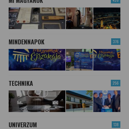
MI MAGYAROK
426
MINDENNAPOK
376
TECHNIKA
256
UNIVERZUM
138