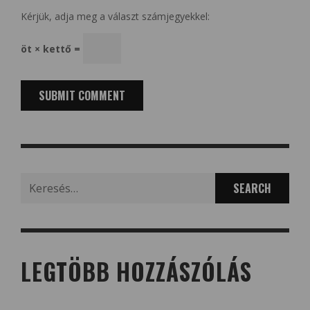
Kérjük, adja meg a választ számjegyekkel:
öt × kettő =
Search
for:
LEGTÖBB HOZZÁSZÓLÁS