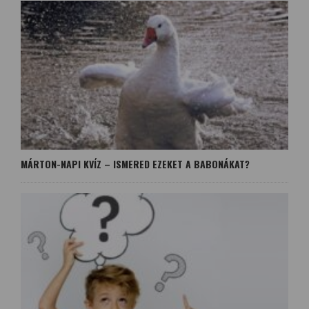
MÁRTON-NAPI KVÍZ – ISMERED EZEKET A BABONÁKAT?