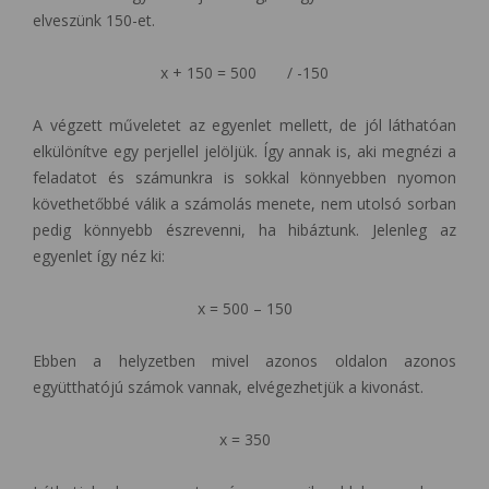
elveszünk 150-et.
x + 150 = 500 / -150
A végzett műveletet az egyenlet mellett, de jól láthatóan
elkülönítve egy perjellel jelöljük. Így annak is, aki megnézi a
feladatot és számunkra is sokkal könnyebben nyomon
követhetőbbé válik a számolás menete, nem utolsó sorban
pedig könnyebb észrevenni, ha hibáztunk. Jelenleg az
egyenlet így néz ki:
x = 500 – 150
Ebben a helyzetben mivel azonos oldalon azonos
együtthatójú számok vannak, elvégezhetjük a kivonást.
x = 350