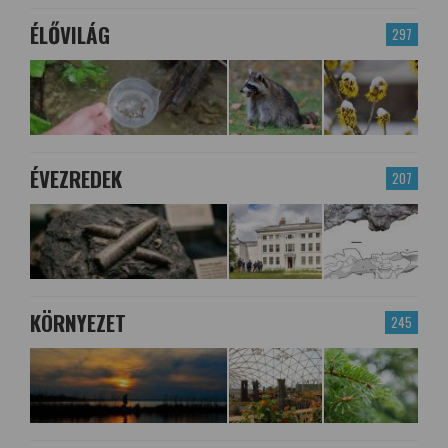
ÉLŐVILÁG
297
ÉVEZREDEK
207
KÖRNYEZET
245