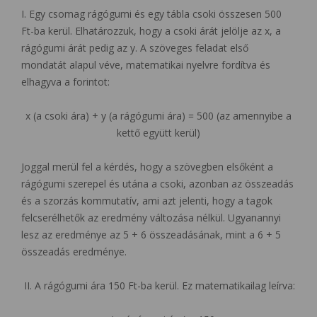
I. Egy csomag rágógumi és egy tábla csoki összesen 500
Ft-ba kerül. Elhatározzuk, hogy a csoki árát jelölje az x, a
rágógumi árát pedig az y. A szöveges feladat első
mondatát alapul véve, matematikai nyelvre fordítva és
elhagyva a forintot:
x (a csoki ára) + y (a rágógumi ára) = 500 (az amennyibe a
kettő együtt kerül)
Joggal merül fel a kérdés, hogy a szövegben elsőként a
rágógumi szerepel és utána a csoki, azonban az összeadás
és a szorzás kommutatív, ami azt jelenti, hogy a tagok
felcserélhetők az eredmény változása nélkül. Ugyanannyi
lesz az eredménye az 5 + 6 összeadásának, mint a 6 + 5
összeadás eredménye.
II. A rágógumi ára 150 Ft-ba kerül. Ez matematikailag leírva: