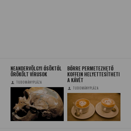
NEANDERVÖLGYI ŐSÖKTŐL
BŐRRE PERMETEZHETŐ
EG
S
ÖRÖKÖLT VÍRUSOK
KOFFEIN HELYETTESÍTHETI
HÁ
A KÁVÉT
TUDOMÁNYPLÁZA
TUDOMÁNYPLÁZA