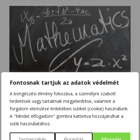
MÁSODFOKÚ EGYENLETEK
Fontosnak tartjuk az adatok védelmét
A böngészési élmény fokozása, a személyre szabott
hirdetések vagy tartalmak megjelenítése, valamint a
forgalom elemzése érdekében sütiket (cookie) használunk.
A "Mindet elfogadom" gombra kattintva hozzájárulhat a
sütik használatához.
Testreszabás
Elutasítás
Elfogadás