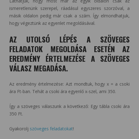
Láthatjuk, hogy most már az egyik oldalon csak az
ismeretlenünk szerepel, ráadásul egyszeres szorzóval, a
másik oldalon pedig már csak a szám. Így elmondhatjuk,
hogy végeztünk az egyenlet megoldásával.
AZ UTOLSÓ LÉPÉS A SZÖVEGES
FELADATOK MEGOLDÁSA ESETÉN AZ
EREDMÉNY ÉRTELMEZÉSE A SZÖVEGES
VÁLASZ MEGADÁSA.
Az eredmény értelmezése: Azt mondtuk, hogy x = a csoki
ára Ft-ban. Tehát a csoki ára egyenlő x-szel, ami 350.
Így a szöveges válaszunk a következő: Egy tábla csoki ára
350 Ft.
Gyakorolj
szöveges feladatokat
!