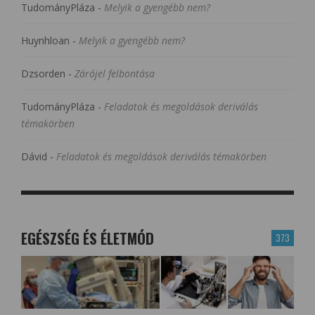
TudományPláza
-
Melyik a gyengébb nem?
Huynhloan
-
Melyik a gyengébb nem?
Dzsorden
-
Zárójel felbontása
TudományPláza
-
Feladatok és megoldások deriválás
témakörben
Dávid
-
Feladatok és megoldások deriválás témakörben
EGÉSZSÉG ÉS ÉLETMÓD
373