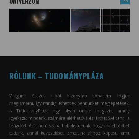
UNIVERZUM
138
RÓLUNK – TUDOMÁNYPLÁZA
Világunk összes titkát bizonyára sohasem fogjuk
megismerni, így mindig érhetnek bennünket meglepetések.
A
TudományPláza
egy olyan online magazin, amely
igyekszik mindenki számára elérhetővé és érthetővé tenni a
tényeket. Ám, nem szabad elfelejtenünk, hogy minél többet
tudunk, annál kevesebbet ismerünk ahhoz képest, amit