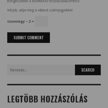
böngészőben a következő hozzászólásomhoz.
Kérjük, adja meg a választ számjegyekkel:
tizennégy − 2 =
Search
for:
LEGTÖBB HOZZÁSZÓLÁS