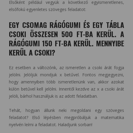
Elsőként például vegyük a következő egyismeretlenes,
elsőfokú egyenletes szöveges feladatot:
EGY CSOMAG RÁGÓGUMI ÉS EGY TÁBLA
CSOKI ÖSSZESEN 500 FT-BA KERÜL. A
RÁGÓGUMI 150 FT-BA KERÜL. MENNYIBE
KERÜL A CSOKI?
Ez esetben a változónk, az ismeretlen a csoki árát fogja
jelölni. Jelöljük mondjuk x betűvel. Fontos megjegyezni,
hogy amennyiben több ismeretlenünk van, akkor azokat
külön betűvel kell jelölni. Innentől kezdve az x a csoki árát
jelöli, bárhol használjuk is az adott feladatban.
Tehát, hogyan állunk neki megoldani egy szöveges
feladatot? Első lépésben megpróbáljuk a matematika
nyelvén leírni a feladatot. Haladjunk sorban!