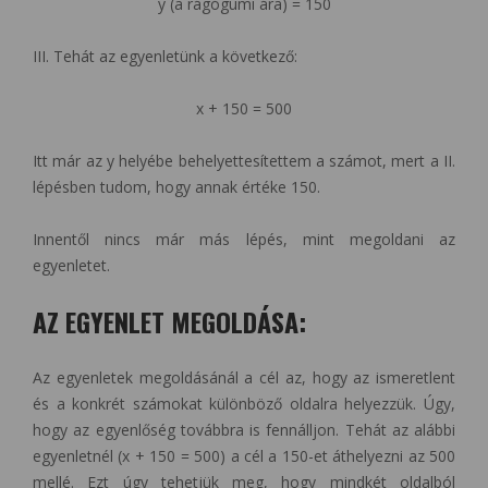
y (a rágógumi ára) = 150
III. Tehát az egyenletünk a következő:
x + 150 = 500
Itt már az y helyébe behelyettesítettem a számot, mert a II.
lépésben tudom, hogy annak értéke 150.
Innentől nincs már más lépés, mint megoldani az
egyenletet.
AZ EGYENLET MEGOLDÁSA:
Az egyenletek megoldásánál a cél az, hogy az ismeretlent
és a konkrét számokat különböző oldalra helyezzük. Úgy,
hogy az egyenlőség továbbra is fennálljon. Tehát az alábbi
egyenletnél (x + 150 = 500) a cél a 150-et áthelyezni az 500
mellé. Ezt úgy tehetjük meg, hogy mindkét oldalból