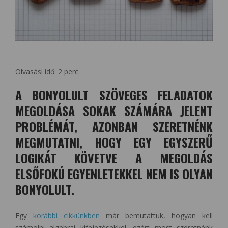
Olvasási idő:
2
perc
A BONYOLULT SZÖVEGES FELADATOK
MEGOLDÁSA SOKAK SZÁMÁRA JELENT
PROBLÉMÁT, AZONBAN SZERETNÉNK
MEGMUTATNI, HOGY EGY EGYSZERŰ
LOGIKÁT KÖVETVE A MEGOLDÁS
ELSŐFOKÚ EGYENLETEKKEL NEM IS OLYAN
BONYOLULT.
Egy
korábbi cikkünkben
már bemutattuk, hogyan kell
számolni algebrai kifejezésekkel, ezért most szeretnénk