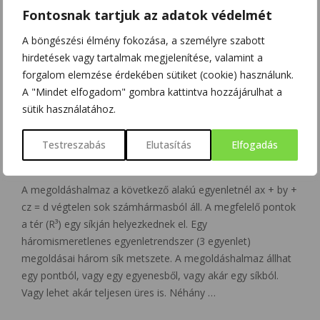
Fontosnak tartjuk az adatok védelmét
A böngészési élmény fokozása, a személyre szabott
hirdetések vagy tartalmak megjelenítése, valamint a
forgalom elemzése érdekében sütiket (cookie) használunk.
A "Mindet elfogadom" gombra kattintva hozzájárulhat a
sütik használatához.
EGYENLETEK
MATEMATIKA
TÖBBISMERETLENES LINEÁRIS
Testreszabás
Elutasítás
Elfogadás
EGYENLETRENDSZER
A megoldáshalmaz a következő alakú egyenletnél ax + by +
cz = d végtelen sok számhármasból áll. A megfelelő pontok
a tér (R³) egy síkján helyezkednek el. Egy
háromismeretlenes egyenletrendszer (3 egyenlet)
megoldásai három sík metszete. A megoldáshalmaz állhat
egy pontból, vagy egy egyenesből, vagy akár egy síkból.
Vagy lehet akár teljesen üres is. Néhány …