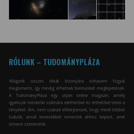
RÓLUNK – TUDOMÁNYPLÁZA
Világunk összes titkát bizonyára sohasem fogjuk
megismerni, így mindig érhetnek bennünket meglepetések.
A
TudományPláza
egy olyan online magazin, amely
igyekszik mindenki számára elérhetővé és érthetővé tenni a
tényeket. Ám, nem szabad elfelejtenünk, hogy minél többet
tudunk, annál kevesebbet ismerünk ahhoz képest, amit
ismerni szeretnénk.