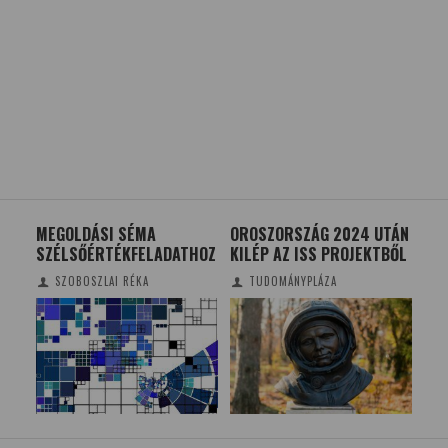
OROSZORSZÁG 2024 UTÁN
MIÉRT ELŐNYÖSEBB
MIL
HOZ
KILÉP AZ ISS PROJEKTBŐL
BALKEZESNEK LENNI
PÜ
A SPORTBAN?
TUDOMÁNYPLÁZA
TUDOMÁNYPLÁZA/MTI