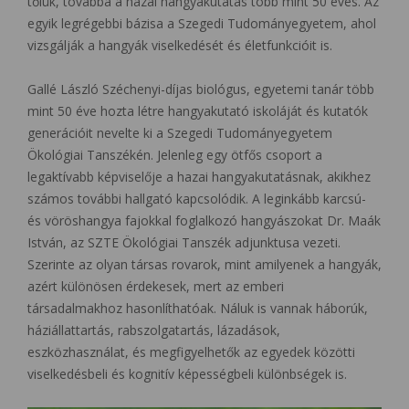
tőlük, továbbá a hazai hangyakutatás több mint 50 éves. Az
egyik legrégebbi bázisa a Szegedi Tudományegyetem, ahol
vizsgálják a hangyák viselkedését és életfunkcióit is.
Gallé László Széchenyi-díjas biológus, egyetemi tanár több
mint 50 éve hozta létre hangyakutató iskoláját és kutatók
generációit nevelte ki a Szegedi Tudományegyetem
Ökológiai Tanszékén. Jelenleg egy ötfős csoport a
legaktívabb képviselője a hazai hangyakutatásnak, akikhez
számos további hallgató kapcsolódik. A leginkább karcsú-
és vöröshangya fajokkal foglalkozó hangyászokat Dr. Maák
István, az SZTE Ökológiai Tanszék adjunktusa vezeti.
Szerinte az olyan társas rovarok, mint amilyenek a hangyák,
azért különösen érdekesek, mert az emberi
társadalmakhoz hasonlíthatóak. Náluk is vannak háborúk,
háziállattartás, rabszolgatartás, lázadások,
eszközhasználat, és megfigyelhetők az egyedek közötti
viselkedésbeli és kognitív képességbeli különbségek is.