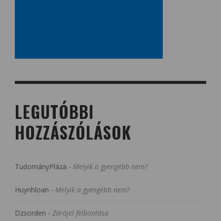
LEGUTÓBBI
HOZZÁSZÓLÁSOK
TudományPláza
-
Melyik a gyengébb nem?
Huynhloan
-
Melyik a gyengébb nem?
Dzsorden
-
Zárójel felbontása