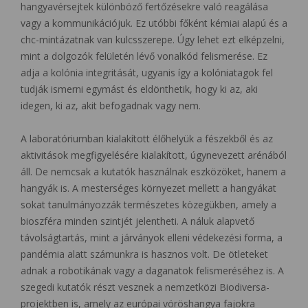
hangyavérsejtek különböző fertőzésekre való reagálása
vagy a kommunikációjuk. Ez utóbbi főként kémiai alapú és a
chc-mintázatnak van kulcsszerepe. Úgy lehet ezt elképzelni,
mint a dolgozók felületén lévő vonalkód felismerése. Ez
adja a kolónia integritását, ugyanis így a kolóniatagok fel
tudják ismerni egymást és eldönthetik, hogy ki az, aki
idegen, ki az, akit befogadnak vagy nem.
A laboratóriumban kialakított élőhelyük a fészekből és az
aktivitások megfigyelésére kialakított, úgynevezett arénából
áll. De nemcsak a kutatók használnak eszközöket, hanem a
hangyák is. A mesterséges környezet mellett a hangyákat
sokat tanulmányozzák természetes közegükben, amely a
bioszféra minden szintjét jelentheti. A náluk alapvető
távolságtartás, mint a járványok elleni védekezési forma, a
pandémia alatt számunkra is hasznos volt. De ötleteket
adnak a robotikának vagy a daganatok felismeréséhez is. A
szegedi kutatók részt vesznek a nemzetközi Biodiversa-
projektben is, amely az európai vöröshangya fajokra