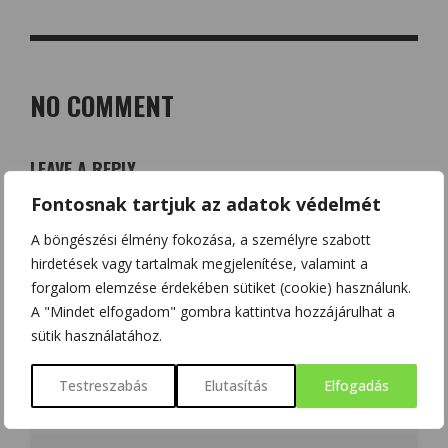
NO COMMENT
LEAVE A REPLY
Fontosnak tartjuk az adatok védelmét
Az e-mail címet nem tesszük közzé.
A kötelező mezőket
*
karakterrel jelöltük
A böngészési élmény fokozása, a személyre szabott
hirdetések vagy tartalmak megjelenítése, valamint a
forgalom elemzése érdekében sütiket (cookie) használunk.
A "Mindet elfogadom" gombra kattintva hozzájárulhat a
sütik használatához.
Testreszabás
Elutasítás
Elfogadás