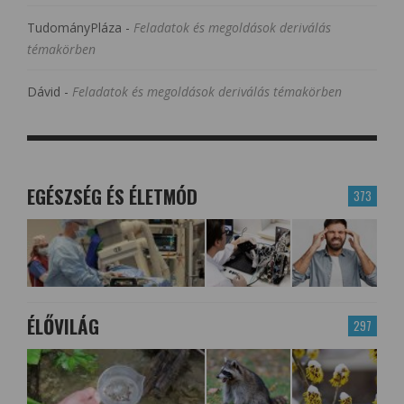
TudományPláza
-
Feladatok és megoldások deriválás
témakörben
Dávid
-
Feladatok és megoldások deriválás témakörben
EGÉSZSÉG ÉS ÉLETMÓD
373
ÉLŐVILÁG
297