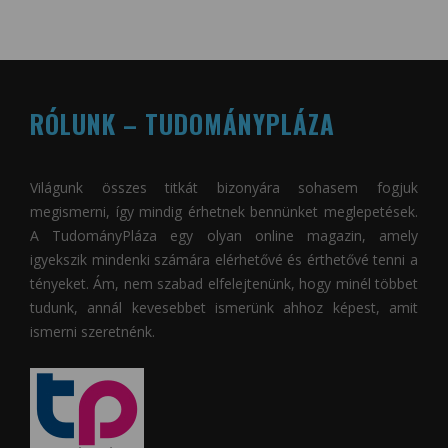
RÓLUNK – TUDOMÁNYPLÁZA
Világunk összes titkát bizonyára sohasem fogjuk
megismerni, így mindig érhetnek bennünket meglepetések.
A
TudományPláza
egy olyan online magazin, amely
igyekszik mindenki számára elérhetővé és érthetővé tenni a
tényeket. Ám, nem szabad elfelejtenünk, hogy minél többet
tudunk, annál kevesebbet ismerünk ahhoz képest, amit
ismerni szeretnénk.