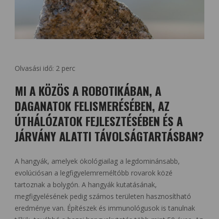
Olvasási idő:
2
perc
MI A KÖZÖS A ROBOTIKÁBAN, A
DAGANATOK FELISMERÉSÉBEN, AZ
ÚTHÁLÓZATOK FEJLESZTÉSÉBEN ÉS A
JÁRVÁNY ALATTI TÁVOLSÁGTARTÁSBAN?
A hangyák, amelyek ökológiailag a legdominánsabb,
evolúciósan a legfigyelemreméltóbb rovarok közé
tartoznak a bolygón. A hangyák kutatásának,
megfigyelésének pedig számos területen hasznosítható
eredménye van. Építészek és immunológusok is tanulnak