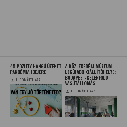
NET
A KÖZLEKEDÉSI MÚZEUM
A KUTYÁK IS
ORS
LEGÚJABB KIÁLLÍTÓHELYE:
FÉLTÉKENYEK?
RO
BUDAPEST-KELENFÖLD
TUDOMÁNYPLÁZA/ELTE
VASÚTÁLLOMÁS
TUDOMÁNYPLÁZA