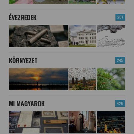
ÉVEZREDEK
207
KÖRNYEZET
245
MI MAGYAROK
426