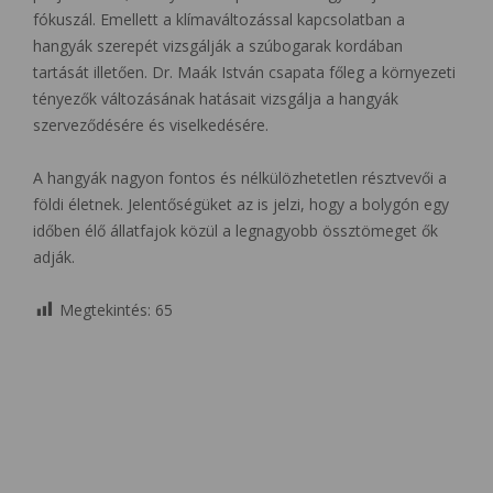
fókuszál. Emellett a klímaváltozással kapcsolatban a
hangyák szerepét vizsgálják a szúbogarak kordában
tartását illetően. Dr. Maák István csapata főleg a környezeti
tényezők változásának hatásait vizsgálja a hangyák
szerveződésére és viselkedésére.
A hangyák nagyon fontos és nélkülözhetetlen résztvevői a
földi életnek. Jelentőségüket az is jelzi, hogy a bolygón egy
időben élő állatfajok közül a legnagyobb össztömeget ők
adják.
Megtekintés:
65