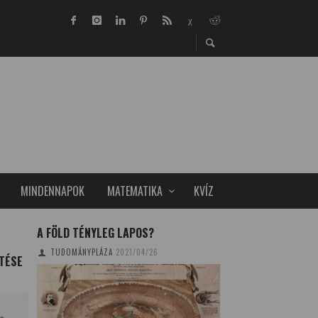
MINDENNAPOK
MATEMATIKA
KVÍZ
A FÖLD TÉNYLEG LAPOS?
ÚJ MENZA – A GY
KELL SZOKNIUK
TUDOMÁNYPLÁZA
2021/04/26
TÉSE
KOVÁCS BIANKA
201