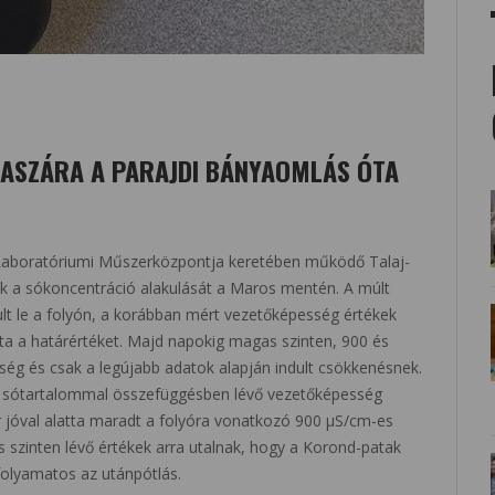
ASZÁRA A PARAJDI BÁNYAOMLÁS ÓTA
Laboratóriumi Műszerközpontja keretében működő Talaj-
ik a sókoncentráció alakulását a Maros mentén. A múlt
ult le a folyón, a korábban mért vezetőképesség értékek
dta a határértéket. Majd napokig magas szinten, 900 és
ség és csak a legújabb adatok alapján indult csökkenésnek.
 a sótartalommal összefüggésben lévő vezetőképesség
or jóval alatta maradt a folyóra vonatkozó 900 µS/cm-es
s szinten lévő értékek arra utalnak, hogy a Korond-patak
folyamatos az utánpótlás.