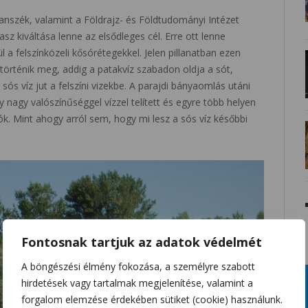
anszék, valamint a Földrajz- és Földtudományi Intézet
z kiváltása lenne az elsődleges cél. Erre ott lenne
 a felszínközeli kősórétegekkel. Jelen pillanatban ezen
történik meg, addig a patakvíz szabadon oldja a sót,
sós víz jut a felszíni vizekbe. A parajdi bányaomlás utáni
 nagy valószínűséggel vízzel telített és egyre több helyen
k. Mint ahogy arról sem, hogy mi lesz a sós víz későbbi
Fontosnak tartjuk az adatok védelmét
A böngészési élmény fokozása, a személyre szabott
hirdetések vagy tartalmak megjelenítése, valamint a
forgalom elemzése érdekében sütiket (cookie) használunk.