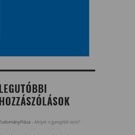
LEGUTÓBBI
HOZZÁSZÓLÁSOK
TudományPláza
-
Melyik a gyengébb nem?