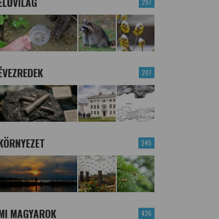
ÉLŐVILÁG
297
ÉVEZREDEK
207
KÖRNYEZET
245
MI MAGYAROK
426