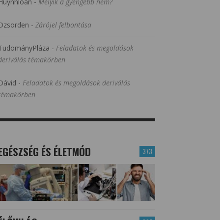
Huynhloan
-
Melyik a gyengébb nem?
Dzsorden
-
Zárójel felbontása
TudományPláza
-
Feladatok és megoldások
deriválás témakörben
Dávid
-
Feladatok és megoldások deriválás
témakörben
EGÉSZSÉG ÉS ÉLETMÓD
373