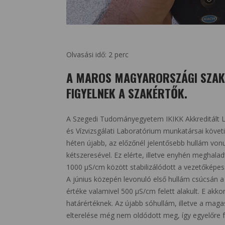
Olvasási idő:
2
perc
A MAROS MAGYARORSZÁGI SZAK
FIGYELNEK A SZAKÉRTŐK.
A Szegedi Tudományegyetem IKIKK Akkreditált 
és Vízvizsgálati Laboratórium munkatársai követ
héten újabb, az előzőnél jelentősebb hullám von
kétszeresével. Ez elérte, illetve enyhén meghala
1000 µS/cm között stabilizálódott a vezetőképes
A június közepén levonuló első hullám csúcsán
értéke valamivel 500 µS/cm felett alakult. E akk
határértéknek. Az újabb sóhullám, illetve a maga
elterelése még nem oldódott meg, így egyelőre 