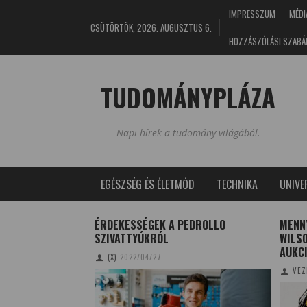
IMPRESSZUM
MÉDI
CSÜTÖRTÖK, 2026. AUGUSZTUS 6.
HOZZÁSZÓLÁSI SZABÁ
TUDOMÁNYPLÁZA
Napi hírek a tudomány világából.
EGÉSZSÉG ÉS ÉLETMÓD
TECHNIKA
UNIV
ENERGIAHORDOZÓK
ÉRDEKESSÉGEK A PEDROLLO
MENN
SZIVATTYÚKRÓL
WILSO
/15
AUKC
(X)
2022/04/27
VEZ