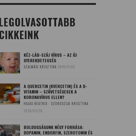
LEGOLVASOTTABB
CIKKEINK
KÉZ-LÁB-SZÁJ VÍRUS – AZ ÚJ
GYEREKBETEGSÉG
SZALMÁSI KRISZTINA
2014/11/05
A QUERCETIN (KVERCETIN) ÉS A D-
VITAMIN – SZÖVETSÉGESEK A
KORONAVÍRUS ELLEN?
HAJAS BEATRIX - SZOBOSZLAI KRISZTINA
2020/03/20
BOLDOGSÁGUNK NÉGY FORRÁSA:
DOPAMIN, ENDORFIN, SZEROTONIN ÉS