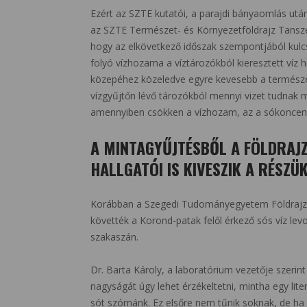
Ezért az SZTE kutatói, a parajdi bányaomlás után,
az SZTE Természet- és Környezetföldrajz Tanszék
hogy az elkövetkező időszak szempontjából kulc
folyó vízhozama a víztározókból kieresztett víz 
közepéhez közeledve egyre kevesebb a természet
vízgyűjtőn lévő tározókból mennyi vizet tudnak m
amennyiben csökken a vízhozam, az a sókoncent
A MINTAGYŰJTÉSBŐL A FÖLDRAJZ
HALLGATÓI IS KIVESZIK A RÉSZÜK
Korábban a Szegedi Tudományegyetem Földrajz- 
követték a Korond-patak felől érkező sós víz le
szakaszán.
Dr. Barta Károly, a laboratórium vezetője szerint
nagyságát úgy lehet érzékeltetni, mintha egy lite
sót szórnánk. Ez elsőre nem tűnik soknak, de ha