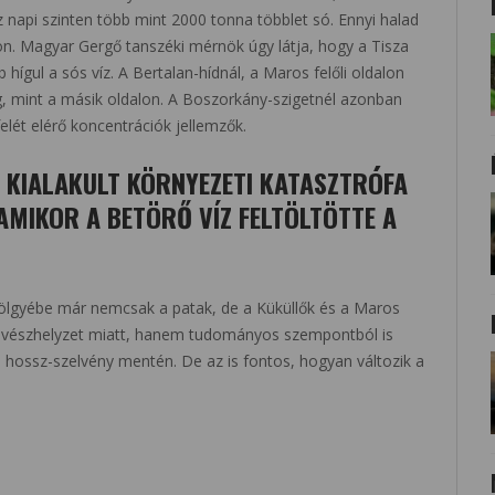
 napi szinten több mint 2000 tonna többlet só. Ennyi halad
n. Magyar Gergő tanszéki mérnök úgy látja, hogy a Tisza
ígul a sós víz. A Bertalan-hídnál, a Maros felőli oldalon
mint a másik oldalon. A Boszorkány-szigetnél azonban
lét elérő koncentrációk jellemzők.
 KIALAKULT KÖRNYEZETI KATASZTRÓFA
AMIKOR A BETÖRŐ VÍZ FELTÖLTÖTTE A
 völgyébe már nemcsak a patak, de a Küküllők és a Maros
ti vészhelyzet miatt, hanem tudományos szempontból is
a hossz-szelvény mentén. De az is fontos, hogyan változik a