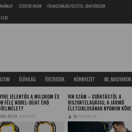
AAJÁNLAT
SZERZŐI JOGOK
FELHASZNÁLÁSI FELTÉTEL, ADATVÉDELEM
LYZAT
ERZUM
ÉLŐVILÁG
ÉVEZREDEK
KÖRNYEZET
MI, MAGYAROK
YIRE JELENTŐS A MILGROM ÉS
VIN SZÁM – GYÁRTÁSTÓL A
N FÉLE NOBEL-DÍJAT ÉRŐ
VISZONTELADÁSIG; A JÁRMŰ
IÓELMÉLET?
ÉLETCIKLUSÁNAK NYOMON KÖVE
ENDI PÉTER
2020/11/14
(X)
2023/03/28