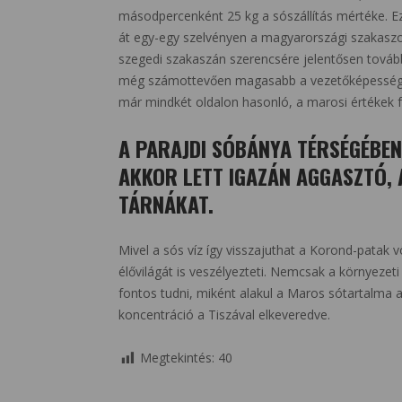
másodpercenként 25 kg a sószállítás mértéke. Ez
át egy-egy szelvényen a magyarországi szakaszo
szegedi szakaszán szerencsére jelentősen tovább h
még számottevően magasabb a vezetőképesség, 
már mindkét oldalon hasonló, a marosi értékek fe
A PARAJDI SÓBÁNYA TÉRSÉGÉBEN
AKKOR LETT IGAZÁN AGGASZTÓ, 
TÁRNÁKAT.
Mivel a sós víz így visszajuthat a Korond-patak
élővilágát is veszélyezteti. Nemcsak a környeze
fontos tudni, miként alakul a Maros sótartalma 
koncentráció a Tiszával elkeveredve.
Megtekintés:
40