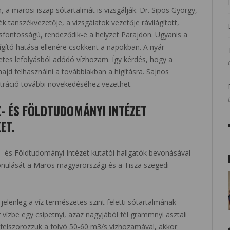
 a marosi iszap sótartalmát is vizsgálják. Dr. Sipos György,
 tanszékvezetője, a vizsgálatok vezetője rávilágított,
sfontosságú, rendeződik-e a helyzet Parajdon. Ugyanis a
hígító hatása ellenére csökkent a napokban. A nyár
es lefolyásból adódó vízhozam. Így kérdés, hogy a
ajd felhasználni a továbbiakban a hígításra. Sajnos
ráció további növekedéséhez vezethet.
- ÉS FÖLDTUDOMÁNYI INTÉZET
ET.
és Földtudományi Intézet kutatói hallgatók bevonásával
vonulását a Maros magyarországi és a Tisza szegedi
 jelenleg a víz természetes szint feletti sótartalmának
r vízbe egy csipetnyi, azaz nagyjából fél grammnyi asztali
 felszorozzuk a folyó 50-60 m3/s vízhozamával, akkor