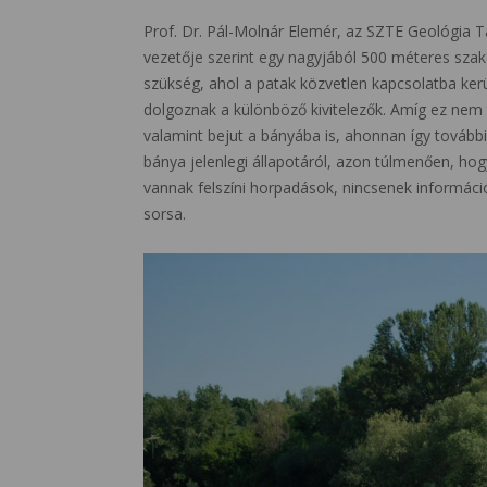
Prof. Dr. Pál-Molnár Elemér, az SZTE Geológia T
vezetője szerint egy nagyjából 500 méteres szakas
szükség, ahol a patak közvetlen kapcsolatba kerül
dolgoznak a különböző kivitelezők. Amíg ez nem 
valamint bejut a bányába is, ahonnan így további 
bánya jelenlegi állapotáról, azon túlmenően, hogy
vannak felszíni horpadások, nincsenek információ
sorsa.