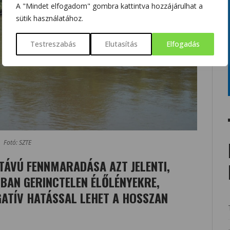
A "Mindet elfogadom" gombra kattintva hozzájárulhat a
sütik használatához.
Testreszabás
Elutasítás
Elfogadás
Fotó: SZTE
 TÁVÚ FENNMARADÁSA AZT JELENTI,
BAN GERINCTELEN ÉLŐLÉNYEKRE,
ATÍV HATÁSSAL LEHET A HOSSZAN