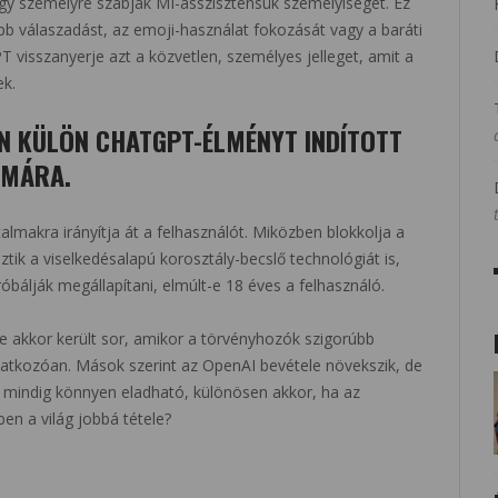
ogy személyre szabják MI-asszisztensük személyiségét. Ez
b válaszadást, az emoji-használat fokozását vagy a baráti
T visszanyerje azt a közvetlen, személyes jelleget, amit a
k.
N KÜLÖN CHATGPT-ÉLMÉNYT INDÍTOTT
ÁMÁRA.
lmakra irányítja át a felhasználót. Miközben blokkolja a
tik a viselkedésalapú korosztály-becslő technológiát is,
bálják megállapítani, elmúlt-e 18 éves a felhasználó.
sre akkor került sor, amikor a törvényhozók szigorúbb
natkozóan. Mások szerint az OpenAI bevétele növekszik, de
 mindig könnyen eladható, különösen akkor, ha az
ben a világ jobbá tétele?