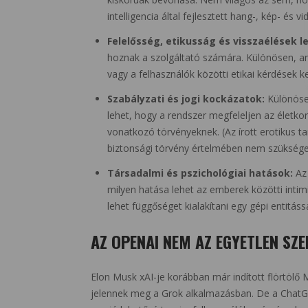
intelligencia által fejlesztett hang-, kép- és 
Felelősség, etikusság és visszaélések 
hoznak a szolgáltató számára. Különösen, ami
vagy a felhasználók közötti etikai kérdések kez
Szabályzati és jogi kockázatok:
Különöse
lehet, hogy a rendszer megfeleljen az életk
vonatkozó törvényeknek. (Az írott erotikus t
biztonsági törvény értelmében nem szükséges
Társadalmi és pszichológiai hatások:
Az 
milyen hatása lehet az emberek közötti intim
lehet függőséget kialakítani egy gépi entitáss
AZ OPENAI NEM AZ EGYETLEN SZ
Elon Musk xAI-je korábban már indított flörtölő
jelennek meg a Grok alkalmazásban. De a ChatGP