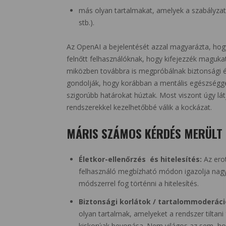
más olyan tartalmakat, amelyek a szabályzat s
stb.).
Az OpenAI a bejelentését azzal magyarázta, hog
felnőtt felhasználóknak, hogy kifejezzék magukat,
miközben továbbra is megpróbálnak biztonsági 
gondolják, hogy korábban a mentális egészségg
szigorúbb határokat húztak. Most viszont úgy lá
rendszerekkel kezelhetőbbé válik a kockázat.
MÁRIS SZÁMOS KÉRDÉS MERÜLT 
Életkor-ellenőrzés és hitelesítés:
Az erot
felhasználó megbízható módon igazolja nagy
módszerrel fog történni a hitelesítés.
Biztonsági korlátok / tartalommoderáci
olyan tartalmak, amelyeket a rendszer tiltan
kiskorúak bevonása. Nem világos az sem, hog