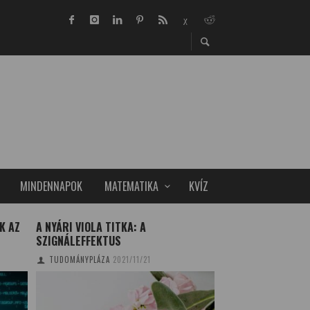
MINDENNAPOK
MATEMATIKA
KVÍZ
K AZ
A NYÁRI VIOLA TITKA: A
AZ ÉLET MEGHOSS
SZIGNÁLEFFEKTUS
TUDOMÁNYPLÁZA
20
TUDOMÁNYPLÁZA
2021/11/21