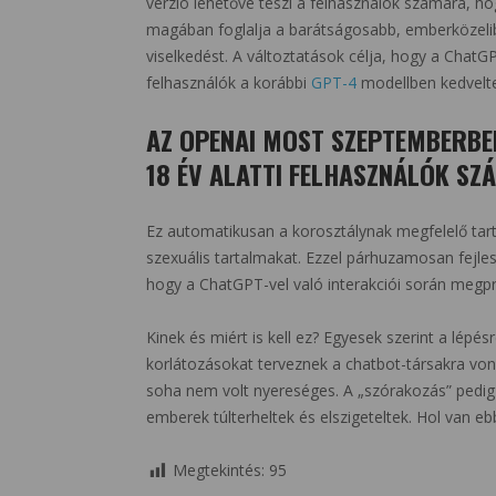
verzió lehetővé teszi a felhasználók számára, h
magában foglalja a barátságosabb, emberközelib
viselkedést. A változtatások célja, hogy a ChatGP
felhasználók a korábbi
GPT-4
modellben kedvelte
AZ OPENAI MOST SZEPTEMBERBE
18 ÉV ALATTI FELHASZNÁLÓK SZ
Ez automatikusan a korosztálynak megfelelő tarta
szexuális tartalmakat. Ezzel párhuzamosan fejlesz
hogy a ChatGPT-vel való interakciói során megpró
Kinek és miért is kell ez? Egyesek szerint a lépé
korlátozásokat terveznek a chatbot-társakra vo
soha nem volt nyereséges. A „szórakozás” pedig
emberek túlterheltek és elszigeteltek. Hol van eb
Megtekintés:
95