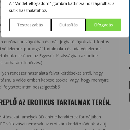
A "Mindet elfogadom" gombra kattintva hozzájárulhat a
videogeneráló eszközeire.
sütik használatához.
lehetősége:
Az ilyen típusú tartalmak nagyobb felelősséget
 a visszaélések, manipulációk, kéretlen erotikus tartalmak
Testreszabás
Elutasítás
Elfogadás
elését illeti.
n európai országokban és más joghatóságok alatt fontos
ori védelemre, pornográf tartalmakra és adatvédelemre
artalmak esetében az Egyesült Királyságban az online
 korhatár-ellenőrzés.)
ilyen rendszer használata felvet kérdéseket arról, hogy
itásra, a valós emberi kapcsolatokra. Vagy, hogy mennyire
al folytatott intim beszélgetésből.
EREPLŐ AZ EROTIKUS TARTALMAK TERÉN.
 MI-társakat, amelyek 3D anime karakterek formájában
T változásai nemcsak az erotikára korlátozódnak. Az új