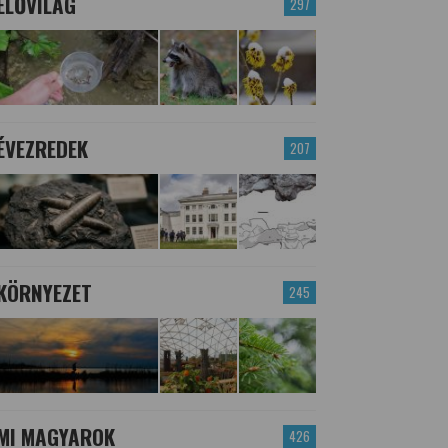
ÉLŐVILÁG
297
ÉVEZREDEK
207
KÖRNYEZET
245
MI MAGYAROK
426