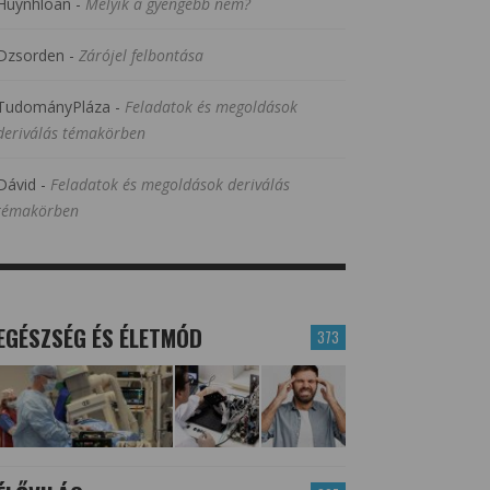
Huynhloan
-
Melyik a gyengébb nem?
Dzsorden
-
Zárójel felbontása
TudományPláza
-
Feladatok és megoldások
deriválás témakörben
Dávid
-
Feladatok és megoldások deriválás
témakörben
EGÉSZSÉG ÉS ÉLETMÓD
373