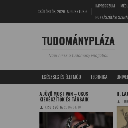
IMPRESSZUM
MÉDI
CSÜTÖRTÖK, 2026. AUGUSZTUS 6.
HOZZÁSZÓLÁSI SZABÁ
TUDOMÁNYPLÁZA
Napi hírek a tudomány világából.
EGÉSZSÉG ÉS ÉLETMÓD
TECHNIKA
UNIV
A JÖVŐ MOST VAN – OKOS
II. L
KIEGÉSZÍTŐK ÉS TÁRSAIK
4/05/01
TUD
KISS ZSÓFIA
2016/04/10