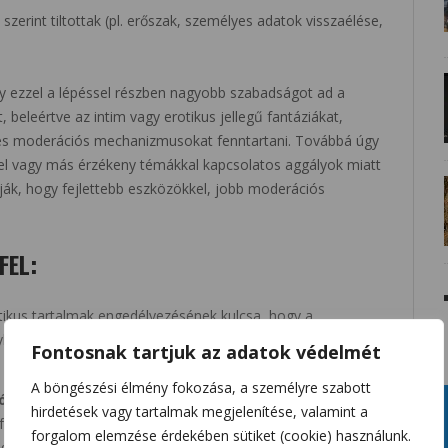
zerint tiltottak (pl. erőszak, személyes adatok visszaélése,
y ezzel a lépéssel részben nagyobb szabadságot ad a
 beleértve az intim vagy erotikus jellegű fantáziákat,
és moderációs mechanizmusokat fenntartani. Továbbá úgy
el vagy más érzékeny témákkal kapcsolatos aggályok miatt
tják, hogy fejlettebb eszközökkel, jobb moderációs
FEL:
ikus tartalmak engedélyezésének kulcsa, hogy a
korúságát. De egyelőre nem derült ki, pontosan milyen
Fontosnak tartjuk az adatok védelmét
A böngészési élmény fokozása, a személyre szabott
ó:
Még az erotikus mód engedélyezése mellett is lesznek
hirdetések vagy tartalmak megjelenítése, valamint a
i fog. Például erőszak, nem konszenzuális aktusok, vagy
forgalom elemzése érdekében sütiket (cookie) használunk.
y az OpenAI kiterjeszti-e az erotikát a mesterséges