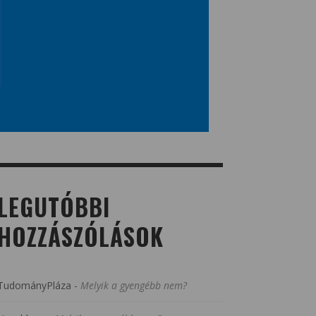
LEGUTÓBBI
HOZZÁSZÓLÁSOK
TudományPláza
-
Melyik a gyengébb nem?