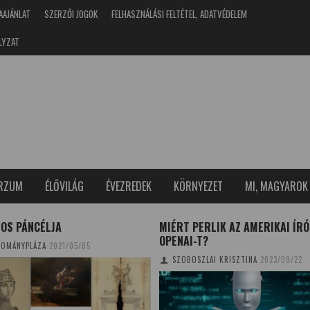
AAJÁNLAT
SZERZŐI JOGOK
FELHASZNÁLÁSI FELTÉTEL, ADATVÉDELEM
LYZAT
ERZUM
ÉLŐVILÁG
ÉVEZREDEK
KÖRNYEZET
MI, MAGYAROK
AJOS PÁNCÉLJA
MIÉRT PERLIK AZ AMERIKAI ÍRÓ
OPENAI-T?
OMÁNYPLÁZA
2021/05/05
SZOBOSZLAI KRISZTINA
2023/09/22