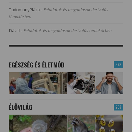
TudományPláza
-
Feladatok és megoldások deriválás
témakörben
Dávid
-
Feladatok és megoldások deriválás témakörben
EGÉSZSÉG ÉS ÉLETMÓD
373
ÉLŐVILÁG
297