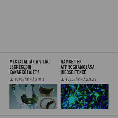
MEGTALÁLTÁK A VILÁG
HÁMSEJTEK
HO
LEGRÉGEBBI
ÁTPROGRAMOZÁSA
AZ 
KŐKARKÖTŐJÉT?
IDEGSEJTEKKÉ
VI
TUDOMÁNYPLÁZA/MTI
TUDOMÁNYPLÁZA/ELTE