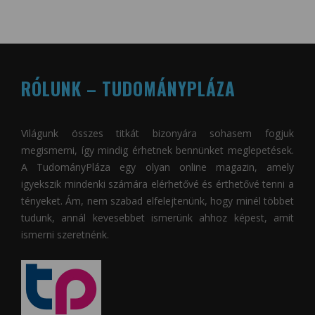
RÓLUNK – TUDOMÁNYPLÁZA
Világunk összes titkát bizonyára sohasem fogjuk
megismerni, így mindig érhetnek bennünket meglepetések.
A
TudományPláza
egy olyan online magazin, amely
igyekszik mindenki számára elérhetővé és érthetővé tenni a
tényeket. Ám, nem szabad elfelejtenünk, hogy minél többet
tudunk, annál kevesebbet ismerünk ahhoz képest, amit
ismerni szeretnénk.