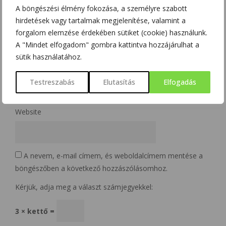
A böngészési élmény fokozása, a személyre szabott
hirdetések vagy tartalmak megjelenítése, valamint a
Name
*
forgalom elemzése érdekében sütiket (cookie) használunk.
A "Mindet elfogadom" gombra kattintva hozzájárulhat a
sütik használatához.
Email
*
Testreszabás
Elutasítás
Elfogadás
Website
A nevem, e-mail címem, és weboldalcímem mentése a
böngészőben a következő hozzászólásomhoz.
Kérjük, adja meg a választ számjegyekkel:
3 × kettő =