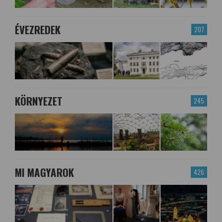
ÉVEZREDEK
207
KÖRNYEZET
245
MI MAGYAROK
426