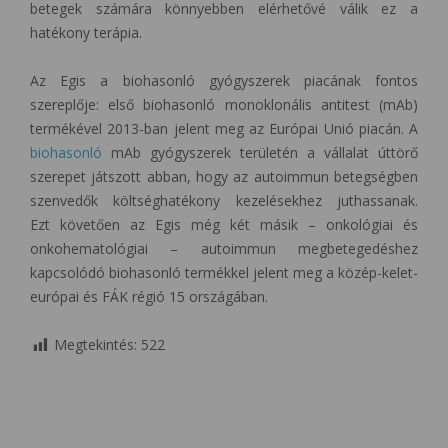
betegek számára könnyebben elérhetővé válik ez a
hatékony terápia.
Az Egis a biohasonló gyógyszerek piacának fontos
szereplője: első biohasonló monoklonális antitest (mAb)
termékével 2013-ban jelent meg az Európai Unió piacán. A
biohasonló
mAb gyógyszerek területén a vállalat úttörő
szerepet játszott abban, hogy az autoimmun betegségben
szenvedők költséghatékony kezelésekhez juthassanak.
Ezt követően az Egis még két másik – onkológiai és
onkohematológiai – autoimmun megbetegedéshez
kapcsolódó biohasonló termékkel jelent meg a közép-kelet-
európai és FÁK régió 15 országában.
Megtekintés:
522