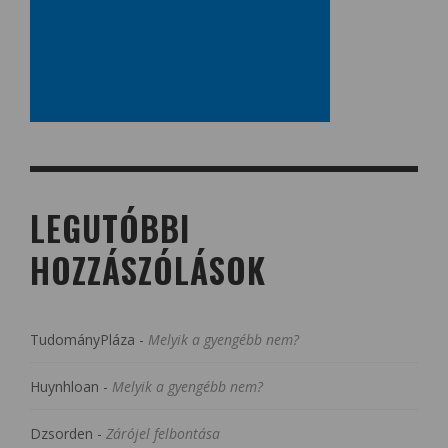
LEGUTÓBBI
HOZZÁSZÓLÁSOK
TudományPláza
-
Melyik a gyengébb nem?
Huynhloan
-
Melyik a gyengébb nem?
Dzsorden
-
Zárójel felbontása