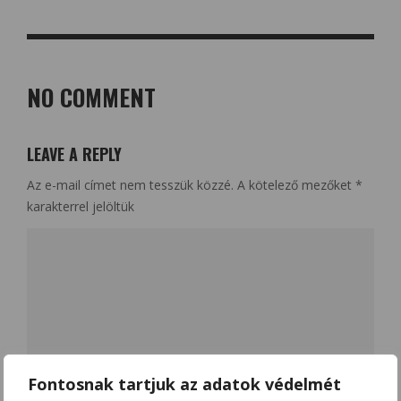
NO COMMENT
LEAVE A REPLY
Az e-mail címet nem tesszük közzé.
A kötelező mezőket
*
karakterrel jelöltük
Fontosnak tartjuk az adatok védelmét