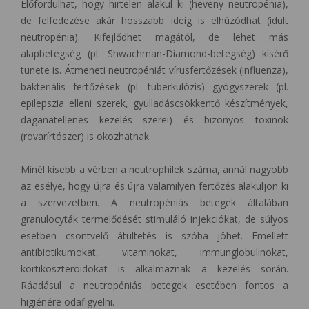
Előfordulhat, hogy hirtelen alakul ki (heveny neutropénia),
de felfedezése akár hosszabb ideig is elhúzódhat (idült
neutropénia). Kifejlődhet magától, de lehet más
alapbetegség (pl. Shwachman-Diamond-betegség) kísérő
tünete is. Átmeneti neutropéniát vírusfertőzések (influenza),
bakteriális fertőzések (pl. tuberkulózis) gyógyszerek (pl.
epilepszia elleni szerek, gyulladáscsökkentő készítmények,
daganatellenes kezelés szerei) és bizonyos toxinok
(rovarírtószer) is okozhatnak.
Minél kisebb a vérben a neutrophilek száma, annál nagyobb
az esélye, hogy újra és újra valamilyen fertőzés alakuljon ki
a szervezetben. A neutropéniás betegek általában
granulocyták termelődését stimuláló injekciókat, de súlyos
esetben csontvelő átültetés is szóba jöhet. Emellett
antibiotikumokat, vitaminokat, immunglobulinokat,
kortikoszteroidokat is alkalmaznak a kezelés során.
Ráadásul a neutropéniás betegek esetében fontos a
higiénére odafigyelni.