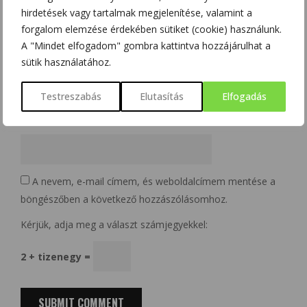
Name
*
hirdetések vagy tartalmak megjelenítése, valamint a
forgalom elemzése érdekében sütiket (cookie) használunk.
A "Mindet elfogadom" gombra kattintva hozzájárulhat a
sütik használatához.
Email
*
Testreszabás
Elutasítás
Elfogadás
Website
A nevem, e-mail címem, és weboldalcímem mentése a
böngészőben a következő hozzászólásomhoz.
Kérjük, adja meg a választ számjegyekkel:
2 + tizenegy =