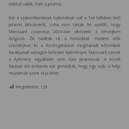
időkből valók, mint a piramis.
Bár a szakembereknek tudomásuk volt a Tell Edfuban lévő
piramis létezéséről, soha nem tárták fel azelőtt, hogy
Marouard csoportja 2010-ban elkezdett a térségben
dolgozni. Ők találtak rá a homokkal, modern idők
szemétjével és a fosztogatásból megmaradt kőtömbök
darabjaival vastagon befedett építményre. Marouard szerint
a építmény egyáltalán nem tűnt piramisnak. A közeli
faluban élő emberek azt gondolták, hogy egy sejk, a helyi
muzulmán szent sírja lehet.
Megtekintés:
139