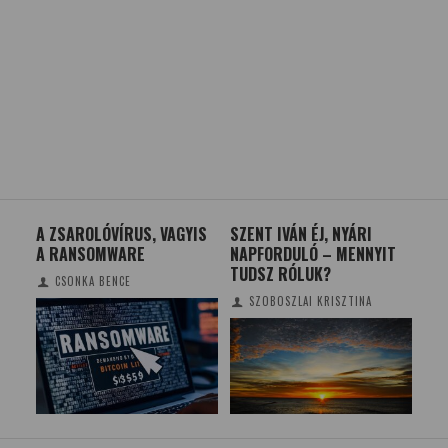
ÉS
A ZSAROLÓVÍRUS, VAGYIS
SZENT IVÁN ÉJ, NYÁRI
KE
A RANSOMWARE
NAPFORDULÓ – MENNYIT
AZ
TUDSZ RÓLUK?
CSONKA BENCE
SZOBOSZLAI KRISZTINA