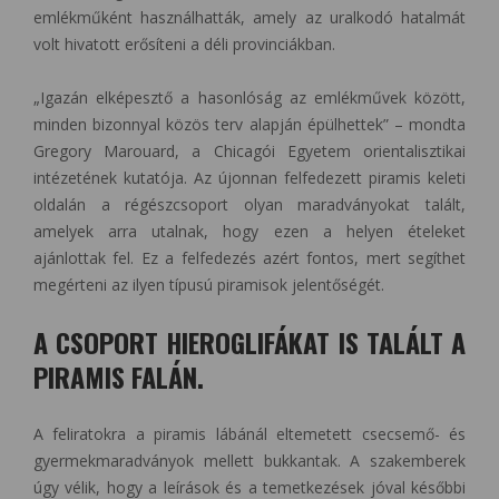
emlékműként használhatták, amely az uralkodó hatalmát
volt hivatott erősíteni a déli provinciákban.
„Igazán elképesztő a hasonlóság az emlékművek között,
minden bizonnyal közös terv alapján épülhettek” – mondta
Gregory Marouard, a Chicagói Egyetem orientalisztikai
intézetének kutatója. Az újonnan felfedezett piramis keleti
oldalán a régészcsoport olyan maradványokat talált,
amelyek arra utalnak, hogy ezen a helyen ételeket
ajánlottak fel. Ez a felfedezés azért fontos, mert segíthet
megérteni az ilyen típusú piramisok jelentőségét.
A CSOPORT HIEROGLIFÁKAT IS TALÁLT A
PIRAMIS FALÁN.
A feliratokra a piramis lábánál eltemetett csecsemő- és
gyermekmaradványok mellett bukkantak. A szakemberek
úgy vélik, hogy a leírások és a temetkezések jóval későbbi