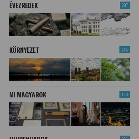
ÉVEZREDEK
207
KÖRNYEZET
245
MI MAGYAROK
426
376