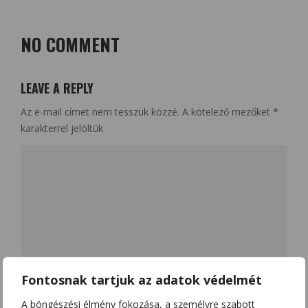
NO COMMENT
LEAVE A REPLY
Az e-mail címet nem tesszük közzé.
A kötelező mezőket
*
karakterrel jelöltük
Fontosnak tartjuk az adatok védelmét
A böngészési élmény fokozása, a személyre szabott