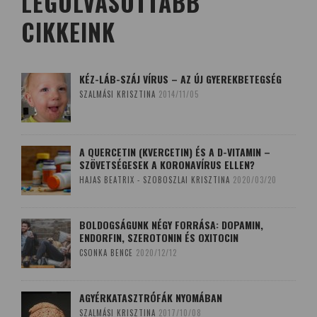
LEGOLVASOTTABB
CIKKEINK
KÉZ-LÁB-SZÁJ VÍRUS – AZ ÚJ GYEREKBETEGSÉG
SZALMÁSI KRISZTINA
2014/11/05
A QUERCETIN (KVERCETIN) ÉS A D-VITAMIN –
SZÖVETSÉGESEK A KORONAVÍRUS ELLEN?
HAJAS BEATRIX - SZOBOSZLAI KRISZTINA
2020/03/20
BOLDOGSÁGUNK NÉGY FORRÁSA: DOPAMIN,
ENDORFIN, SZEROTONIN ÉS OXITOCIN
CSONKA BENCE
2020/12/12
AGYÉRKATASZTRÓFÁK NYOMÁBAN
SZALMÁSI KRISZTINA
2017/10/08