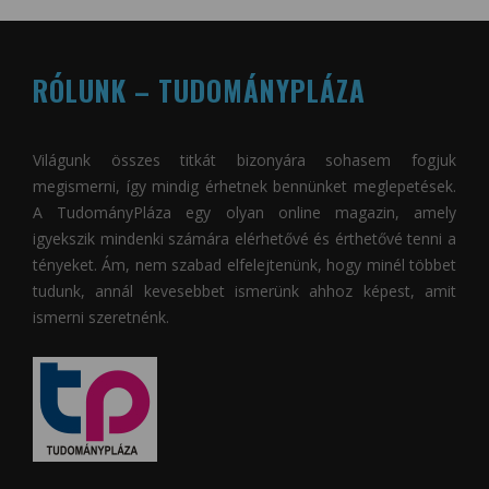
RÓLUNK – TUDOMÁNYPLÁZA
Világunk összes titkát bizonyára sohasem fogjuk
megismerni, így mindig érhetnek bennünket meglepetések.
A
TudományPláza
egy olyan online magazin, amely
igyekszik mindenki számára elérhetővé és érthetővé tenni a
tényeket. Ám, nem szabad elfelejtenünk, hogy minél többet
tudunk, annál kevesebbet ismerünk ahhoz képest, amit
ismerni szeretnénk.