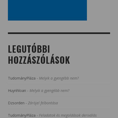
LEGUTÓBBI
HOZZÁSZÓLÁSOK
TudományPláza
-
Melyik a gyengébb nem?
Huynhloan
-
Melyik a gyengébb nem?
Dzsorden
-
Zárójel felbontása
TudományPláza
-
Feladatok és megoldások deriválás