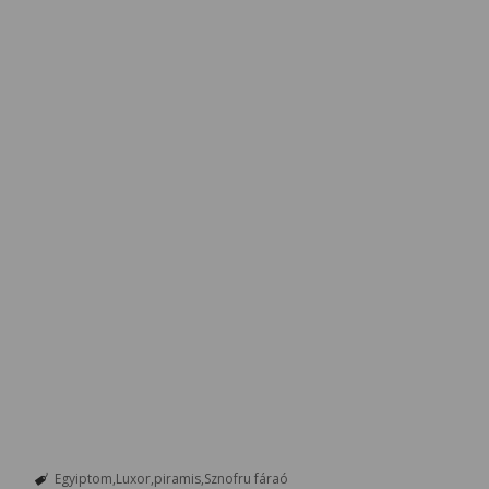
Egyiptom
Luxor
piramis
Sznofru fáraó