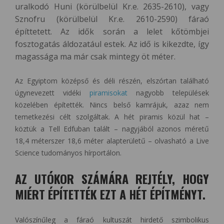
uralkodó Huni (körülbelül Kr.e. 2635-2610), vagy
Sznofru (körülbelül Kr.e. 2610-2590) fáraó
építtetett. Az idők során a lelet kőtömbjei
fosztogatás áldozatául estek. Az idő is kikezdte, így
magassága ma már csak mintegy öt méter.
Az Egyiptom középső és déli részén, elszórtan található
úgynevezett vidéki
piramisokat
nagyobb települések
közelében építették. Nincs belső kamrájuk, azaz nem
temetkezési célt szolgáltak. A hét piramis közül hat –
köztük a Tell Edfuban talált – nagyjából azonos méretű
18,4 méterszer 18,6 méter alapterületű – olvasható a Live
Science tudományos hírportálon.
AZ UTÓKOR SZÁMÁRA REJTÉLY, HOGY
MIÉRT ÉPÍTETTÉK EZT A HÉT ÉPÍTMÉNYT.
Valószínűleg a fáraó kultuszát hirdető szimbolikus