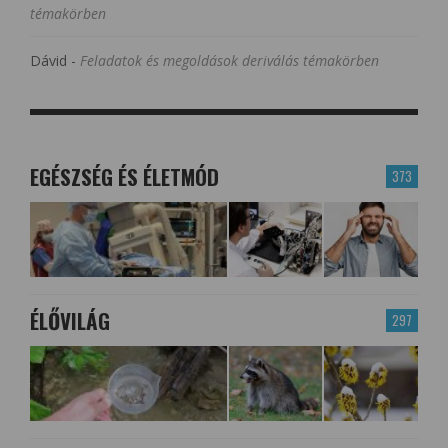
témakörben
Dávid
-
Feladatok és megoldások deriválás témakörben
EGÉSZSÉG ÉS ÉLETMÓD
373
ÉLŐVILÁG
297