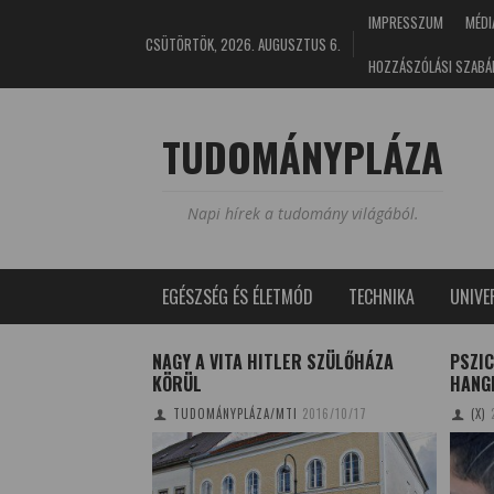
IMPRESSZUM
MÉDI
CSÜTÖRTÖK, 2026. AUGUSZTUS 6.
HOZZÁSZÓLÁSI SZABÁ
TUDOMÁNYPLÁZA
Napi hírek a tudomány világából.
EGÉSZSÉG ÉS ÉLETMÓD
TECHNIKA
UNIV
ÉDKÉSZSÉG HELYE
NAGY A VITA HITLER SZÜLŐHÁZA
PSZI
TESETT BABÁKNÁL
KÖRÜL
HANG
8/03/07
TUDOMÁNYPLÁZA/MTI
2016/10/17
(X)