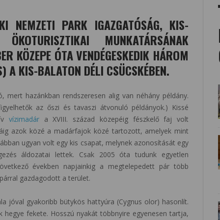
ÉKI NEMZETI PARK IGAZGATÓSÁG, KIS-
 ÖKOTURISZTIKAI MUNKATÁRSÁNAK
BER KÖZEPE ÓTA VENDÉGESKEDIK HÁROM
) A KIS-BALATON DÉLI CSÜCSKÉBEN.
ó, mert hazánkban rendszeresen alig van néhány példány.
igyelhetők az őszi és tavaszi átvonuló példányok.) Kissé
tív
vízimadár
a XVIII. század közepéig fészkelő faj volt
áig azok közé a madárfajok közé tartozott, amelyek mint
rábban ugyan volt egy kis csapat, melynek azonosítását egy
gezés áldozatai lettek. Csak 2005 óta tudunk egyetlen
következő években napjainkig a megtelepedett pár több
 párral gazdagodott a terület.
jóval gyakoribb bütykös hattyúra (Cygnus olor) hasonlít.
k hegye fekete. Hosszú nyakát többnyire egyenesen tartja,