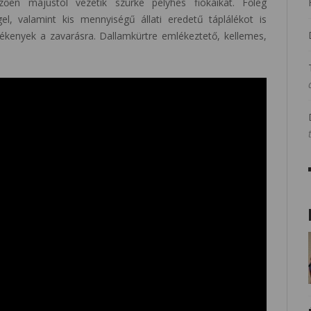
zően májustól vezetik szürke pelyhes fiókáikat. Főleg
el, valamint kis mennyiségű állati eredetű táplálékot is
ékenyek a zavarásra. Dallamkürtre emlékeztető, kellemes,