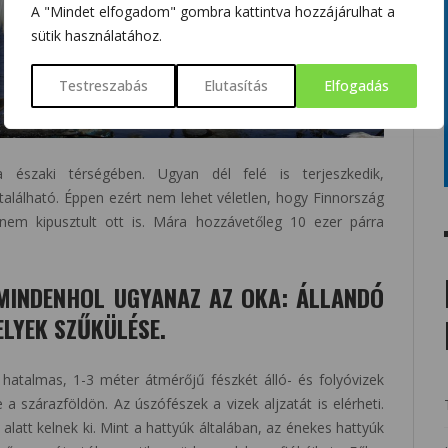
A "Mindet elfogadom" gombra kattintva hozzájárulhat a
sütik használatához.
Testreszabás
Elutasítás
Elfogadás
ia északi térségében. Ugyan dél felé is terjeszkedik,
alálható. Éppen ezért nem lehet véletlen, hogy Finnország
em kipusztult ott is. Mára hozzávetőleg 10 ezer párra
MINDENHOL UGYANAZ AZ OKA: ÁLLANDÓ
ELYEK SZŰKÜLÉSE.
 hatalmas, 1-3 méter átmérőjű fészkét álló- és folyóvizek
 a szárazföldön. Az úszófészek a vizek aljzatát is elérheti.
 alatt kelnek ki. Mint a hattyúk általában, az énekes hattyúk