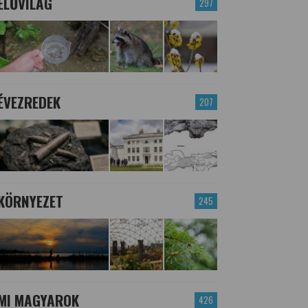
ÉLŐVILÁG
297
ÉVEZREDEK
207
KÖRNYEZET
245
MI MAGYAROK
426