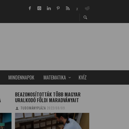
MINDENNAPOK
MATEMATIKA
KVÍZ
BEAZONOSÍTOTTÁK TÖBB MAGYAR
AZ ENERGIAITAL 
A
URALKODÓ FÖLDI MARADVÁNYAIT
CSÍK ZSÓFIA
2022/0
TUDOMÁNYPLÁZA
2022/08/09