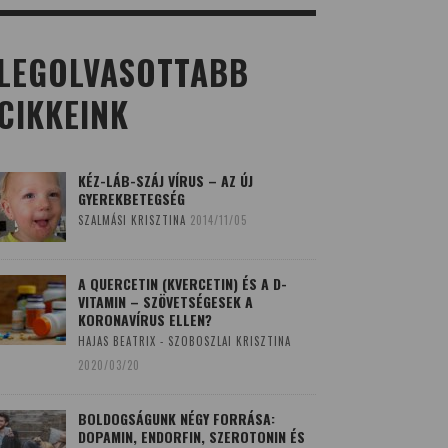
LEGOLVASOTTABB
CIKKEINK
KÉZ-LÁB-SZÁJ VÍRUS – AZ ÚJ
GYEREKBETEGSÉG
SZALMÁSI KRISZTINA
2014/11/05
A QUERCETIN (KVERCETIN) ÉS A D-
VITAMIN – SZÖVETSÉGESEK A
KORONAVÍRUS ELLEN?
HAJAS BEATRIX - SZOBOSZLAI KRISZTINA
2020/03/20
BOLDOGSÁGUNK NÉGY FORRÁSA:
DOPAMIN, ENDORFIN, SZEROTONIN ÉS