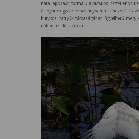
háta laposabb formájú a bütykös hattyúéhoz kép
és nyáron gyakran halványbarna színezetű. Haz
bütykös hattyúk társaságában figyelhető meg. 
ebben az időszakban.