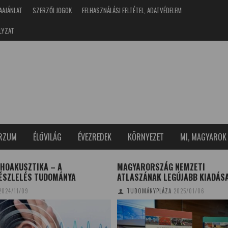
AAJÁNLAT
SZERZŐI JOGOK
FELHASZNÁLÁSI FELTÉTEL, ADATVÉDELEM
LYZAT
ERZUM
ÉLŐVILÁG
ÉVEZREDEK
KÖRNYEZET
MI, MAGYAROK
CHOAKUSZTIKA – A
MAGYARORSZÁG NEMZETI
ÉSZLELÉS TUDOMÁNYA
ATLASZÁNAK LEGÚJABB KIADÁS
2024/11/09
TUDOMÁNYPLÁZA
2025/01/06