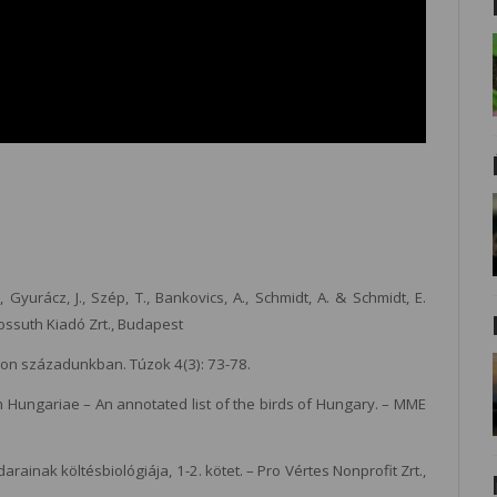
 Gyurácz, J., Szép, T., Bankovics, A., Schmidt, A. & Schmidt, E.
ossuth Kiadó Zrt., Budapest
on századunkban. Túzok 4(3): 73-78.
m Hungariae – An annotated list of the birds of Hungary. – MME
ainak költésbiológiája, 1-2. kötet. – Pro Vértes Nonprofit Zrt.,