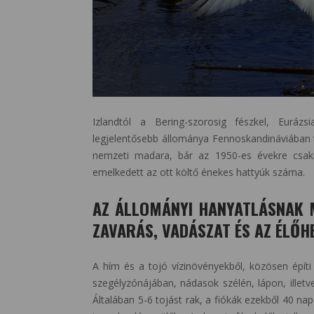
Izlandtól a Bering-szorosig fészkel, Eurázs
legjelentősebb állománya Fennoskandináviában t
nemzeti madara, bár az 1950-es évekre csakn
emelkedett az ott költő énekes hattyúk száma.
AZ ÁLLOMÁNYI HANYATLÁSNAK 
ZAVARÁS, VADÁSZAT ÉS AZ ÉLŐH
A hím és a tojó vízinövényekből, közösen építi
szegélyzónájában, nádasok szélén, lápon, illetve
Általában 5-6 tojást rak, a fiókák ezekből 40 nap