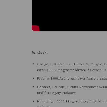
Források:
Csörgő, T., Karcza, Zs., Halmos, G., Magyar, G.,
(szerk.) 2009. Magyar madárvonulási atlasz – K
Fodor, Á. 1999. Az énekes hattyú Magyarország
Hadarics, T. & Zalai, T. 2008. Nomenclator Aviu
Birdlife Hungary, Budapest
Haraszthy, L. 2019. Magyarország fészkelő madar
Csákvár