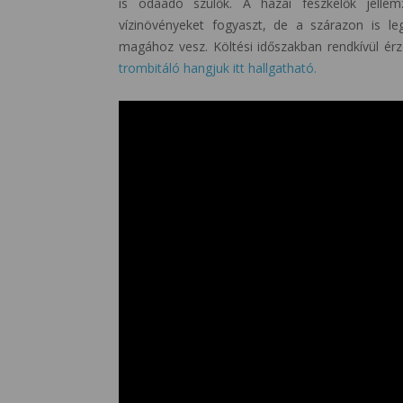
is odaadó szülők. A hazai fészkelők jellem
vízinövényeket fogyaszt, de a szárazon is leg
magához vesz. Költési időszakban rendkívül érz
trombitáló hangjuk itt hallgatható.