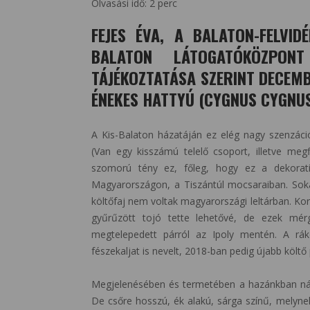
Olvasási idő:
2
perc
FEJES ÉVA, A BALATON-FELVID
BALATON LÁTOGATÓKÖZPONT
TÁJÉKOZTATÁSA SZERINT DECEM
ÉNEKES HATTYÚ (CYGNUS CYGNUS
A Kis-Balaton házatáján ez elég nagy szenzáci
(Van egy kisszámú telelő csoport, illetve megf
szomorú tény ez, főleg, hogy ez a dekora
Magyarországon, a Tiszántúl mocsaraiban. Sok
költőfaj nem voltak magyarországi leltárban. Ko
gyűrűzött tojó tette lehetővé, de ezek mér
megtelepedett párról az Ipoly mentén. A rá
fészekaljat is nevelt, 2018-ban pedig újabb költő
Megjelenésében és termetében a hazánkban nála 
De csőre hosszú, ék alakú, sárga színű, melyne