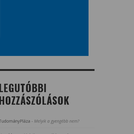
LEGUTÓBBI
HOZZÁSZÓLÁSOK
TudományPláza
-
Melyik a gyengébb nem?