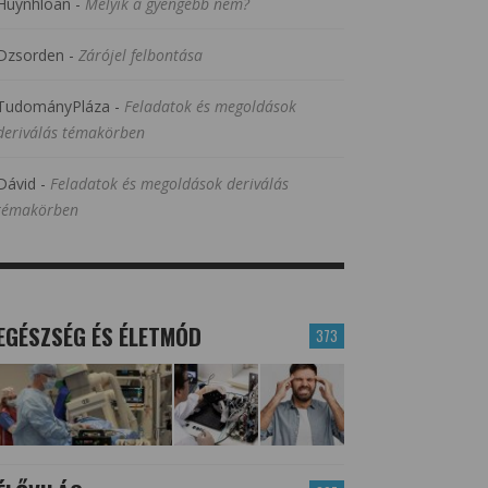
Huynhloan
-
Melyik a gyengébb nem?
Dzsorden
-
Zárójel felbontása
TudományPláza
-
Feladatok és megoldások
deriválás témakörben
Dávid
-
Feladatok és megoldások deriválás
témakörben
EGÉSZSÉG ÉS ÉLETMÓD
373