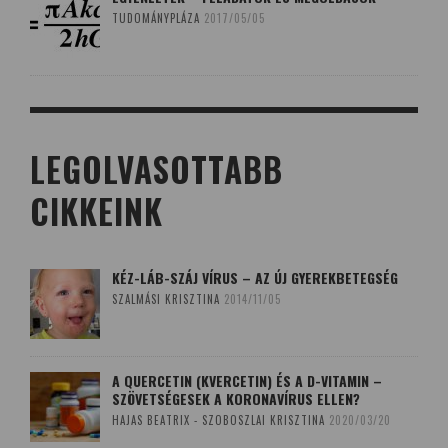
TUDOMÁNYPLÁZA
2017/05/05
LEGOLVASOTTABB
CIKKEINK
KÉZ-LÁB-SZÁJ VÍRUS – AZ ÚJ GYEREKBETEGSÉG
SZALMÁSI KRISZTINA
2014/11/05
A QUERCETIN (KVERCETIN) ÉS A D-VITAMIN –
SZÖVETSÉGESEK A KORONAVÍRUS ELLEN?
HAJAS BEATRIX - SZOBOSZLAI KRISZTINA
2020/03/20