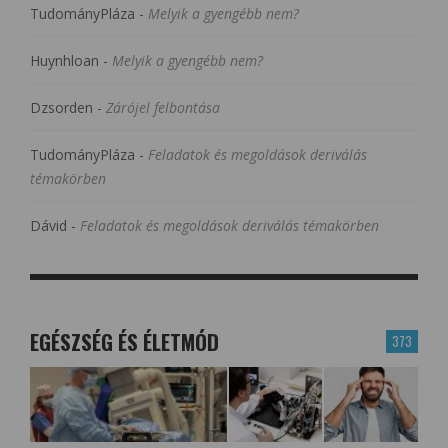
TudományPláza
-
Melyik a gyengébb nem?
Huynhloan
-
Melyik a gyengébb nem?
Dzsorden
-
Zárójel felbontása
TudományPláza
-
Feladatok és megoldások deriválás
témakörben
Dávid
-
Feladatok és megoldások deriválás témakörben
EGÉSZSÉG ÉS ÉLETMÓD
373