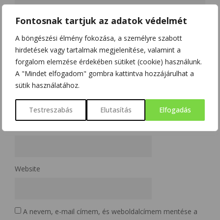
Fontosnak tartjuk az adatok védelmét
A böngészési élmény fokozása, a személyre szabott
hirdetések vagy tartalmak megjelenítése, valamint a
forgalom elemzése érdekében sütiket (cookie) használunk.
A "Mindet elfogadom" gombra kattintva hozzájárulhat a
Name
*
sütik használatához.
Testreszabás
Elutasítás
Elfogadás
Email
*
Website
A nevem, e-mail címem, és weboldalcímem mentése a