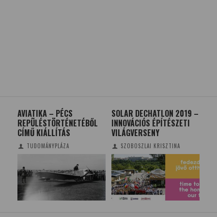
AVIATIKA – PÉCS
SOLAR DECHATLON 2019 –
KER
M
REPÜLÉSTÖRTÉNETÉBŐL
INNOVÁCIÓS ÉPÍTÉSZETI
KU
CÍMŰ KIÁLLÍTÁS
VILÁGVERSENY
PR
TUDOMÁNYPLÁZA
SZOBOSZLAI KRISZTINA