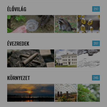
ÉLŐVILÁG
297
ÉVEZREDEK
207
KÖRNYEZET
245