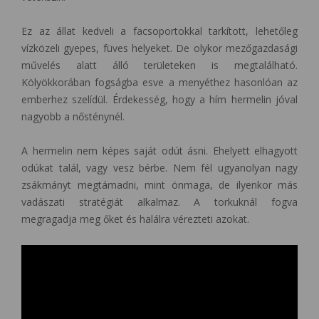
Ez az állat kedveli a facsoportokkal tarkított, lehetőleg
vízközeli gyepes, füves helyeket. De olykor mezőgazdasági
művelés alatt álló területeken is megtalálható.
Kölyökkorában fogságba esve a menyéthez hasonlóan az
emberhez szelídül. Érdekesség, hogy a hím hermelin jóval
nagyobb a nősténynél.
A hermelin nem képes saját odút ásni. Ehelyett elhagyott
odúkat talál, vagy vesz bérbe. Nem fél ugyanolyan nagy
zsákmányt megtámadni, mint önmaga, de ilyenkor más
vadászati ​​stratégiát alkalmaz. A torkuknál fogva
megragadja meg őket és halálra vérezteti azokat.