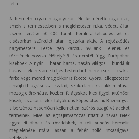
fel a.
A hermelin olyan magányosan élő kisméretű ragadozó,
amely a természetben is meglehetősen ritka. Védett állat,
eszmei értéke 50 000 forint. Kerüli a településeket és
elsősorban szürkület után, éjszaka aktív. A rejtőzködés
nagymestere. Teste igen karcsú, nyúlánk. Fejének és
törzsének hossza élőhelyétől és nemtől függ. Európában
kisebbek. A nyári – hátán barna, hasán világos – bundáját
havas teleken szinte teljes testén hófehérre cseréli, csak a
farka vége marad még ekkor is fekete. Gyors, jellegzetesen
elnyújtott ugrásokkal szalad, szokatlan cikk-cakk mintával
mozog előre-hátra, közben felágaskodik és figyel. Kitűnően
kúszik, és akár széles folyókat is képes átúszni. Bűzmirigyei
a borzéhoz hasonlóan kellemetlen, szúrós szagú váladékot
termelnek. Mivel az éghajlatváltozás miatt a havas telek
egyre ritkábbak és rövidebbek, a téli bundás hermelin
megjelenése mára lassan a fehér holló ritkaságával
vetekszik.