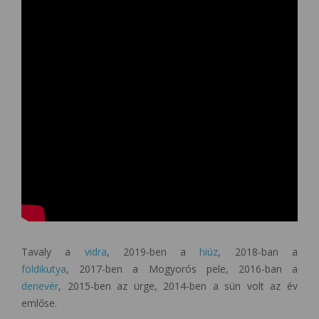
Tavaly a
vidra
, 2019-ben a
hiúz
, 2018-ban a
földikutya
, 2017-ben a Mogyorós pele, 2016-ban a
denevér
, 2015-ben az ürge, 2014-ben a sün volt az év
emlőse.