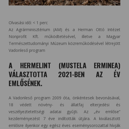
Olvasási idő:
< 1
perc
Az Agrárminisztérium (AM) és a Herman Ottó Intézet
Nonprofit Kft. működtetésével, illetve a Magyar
Természettudományi Múzeum közreműködésével létrejött
Vadonleső program
A HERMELINT (MUSTELA ERMINEA)
VÁLASZTOTTA 2021-BEN AZ ÉV
EMLŐSÉNEK.
A Vadonleső program 2009 óta, önkéntesek bevonásával,
18 védett növény- és állatfaj elterjedési és
veszélyeztetettségi adatai gyűjti. Az „év emlőse”
kezdeményezést 7 éve indították útjára. A kiválasztott
emlősre ilyenkor egy egész éves eseménysorozattal hívják