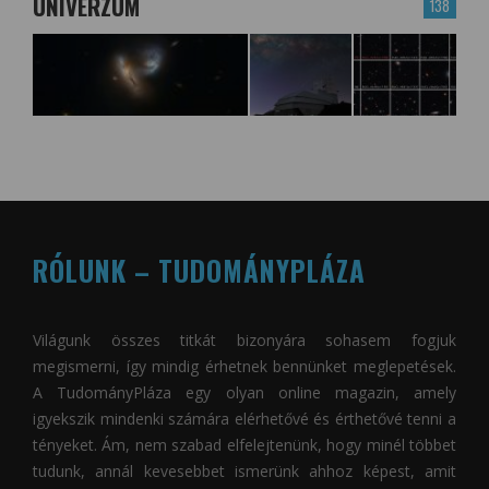
UNIVERZUM
138
RÓLUNK – TUDOMÁNYPLÁZA
Világunk összes titkát bizonyára sohasem fogjuk
megismerni, így mindig érhetnek bennünket meglepetések.
A
TudományPláza
egy olyan online magazin, amely
igyekszik mindenki számára elérhetővé és érthetővé tenni a
tényeket. Ám, nem szabad elfelejtenünk, hogy minél többet
tudunk, annál kevesebbet ismerünk ahhoz képest, amit