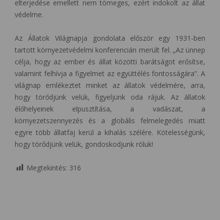
elterjedése emellett nem tömeges, ezért indokolt az állat
védelme.
Az Állatok Világnapja gondolata először egy 1931-ben
tartott környezetvédelmi konferencián merült fel. „Az ünnep
célja, hogy az ember és állat közötti barátságot erősítse,
valamint felhívja a figyelmet az együttélés fontosságára”. A
világnap emlékeztet minket az állatok védelmére, arra,
hogy törődjünk velük, figyeljünk oda rájuk. Az állatok
élőhelyeinek elpusztítása, a vadászat, a
környezetszennyezés és a globális felmelegedés miatt
egyre több állatfaj kerül a kihalás szélére. Kötelességünk,
hogy törődjünk velük, gondoskodjunk róluk!
Megtekintés:
316