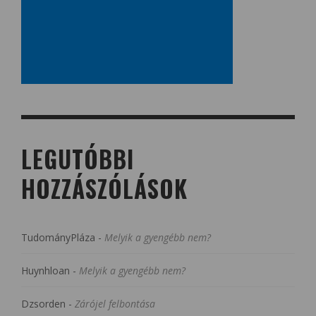
LEGUTÓBBI
HOZZÁSZÓLÁSOK
TudományPláza
-
Melyik a gyengébb nem?
Huynhloan
-
Melyik a gyengébb nem?
Dzsorden
-
Zárójel felbontása