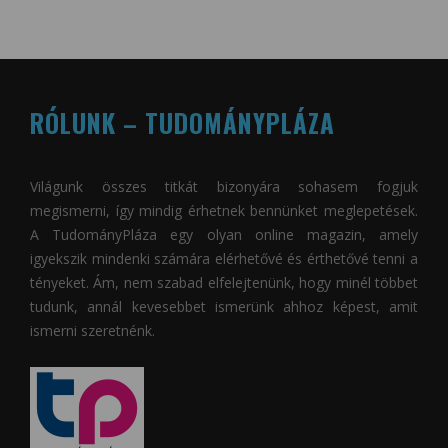
RÓLUNK – TUDOMÁNYPLÁZA
Világunk összes titkát bizonyára sohasem fogjuk
megismerni, így mindig érhetnek bennünket meglepetések.
A
TudományPláza
egy olyan online magazin, amely
igyekszik mindenki számára elérhetővé és érthetővé tenni a
tényeket. Ám, nem szabad elfelejtenünk, hogy minél többet
tudunk, annál kevesebbet ismerünk ahhoz képest, amit
ismerni szeretnénk.