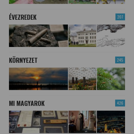
ÉVEZREDEK
207
KÖRNYEZET
245
MI MAGYAROK
426