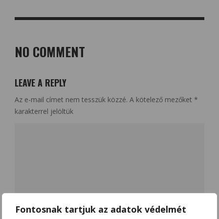
NO COMMENT
LEAVE A REPLY
Az e-mail címet nem tesszük közzé.
A kötelező mezőket
*
karakterrel jelöltük
Fontosnak tartjuk az adatok védelmét