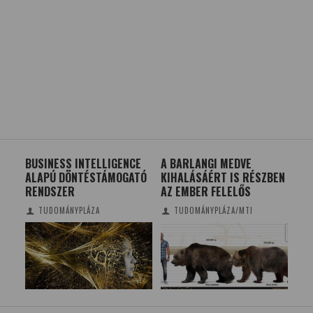
BUSINESS INTELLIGENCE
A BARLANGI MEDVE
PA
ALAPÚ DÖNTÉSTÁMOGATÓ
KIHALÁSÁÉRT IS RÉSZBEN
SZ
RENDSZER
AZ EMBER FELELŐS
CS
TUDOMÁNYPLÁZA
TUDOMÁNYPLÁZA/MTI