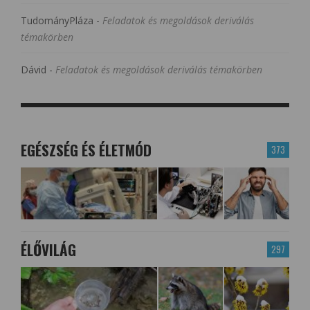
TudományPláza
-
Feladatok és megoldások deriválás
témakörben
Dávid
-
Feladatok és megoldások deriválás témakörben
EGÉSZSÉG ÉS ÉLETMÓD
373
ÉLŐVILÁG
297