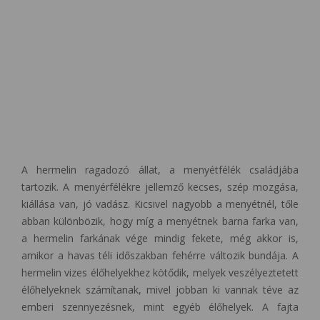
A hermelin ragadozó állat, a menyétfélék családjába
tartozik. A menyérfélékre jellemző kecses, szép mozgása,
kiállása van, jó vadász. Kicsivel nagyobb a menyétnél, tőle
abban különbözik, hogy míg a menyétnek barna farka van,
a hermelin farkának vége mindig fekete, még akkor is,
amikor a havas téli időszakban fehérre változik bundája. A
hermelin vizes élőhelyekhez kötődik, melyek veszélyeztetett
élőhelyeknek számítanak, mivel jobban ki vannak téve az
emberi szennyezésnek, mint egyéb élőhelyek. A fajta