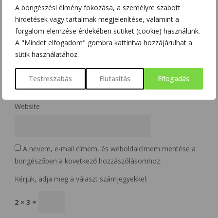
A böngészési élmény fokozása, a személyre szabott
hirdetések vagy tartalmak megjelenítése, valamint a
Name
*
forgalom elemzése érdekében sütiket (cookie) használunk.
A "Mindet elfogadom" gombra kattintva hozzájárulhat a
sütik használatához.
Email
*
Testreszabás
Elutasítás
Elfogadás
Website
A nevem, e-mail címem, és weboldalcímem mentése a
böngészőben a következő hozzászólásomhoz.
Kérjük, adja meg a választ számjegyekkel:
2 × 3 =