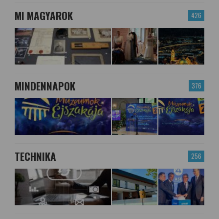
MI MAGYAROK
426
MINDENNAPOK
376
TECHNIKA
256