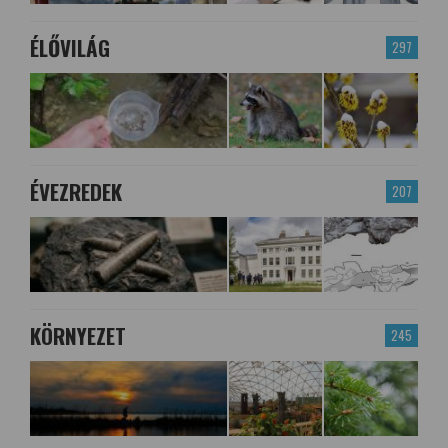
ÉLŐVILÁG
297
ÉVEZREDEK
207
KÖRNYEZET
245