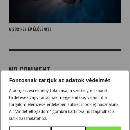
A 2021-ES ÉV ÉLŐLÉNYEI
NO COMMENT
Fontosnak tartjuk az adatok védelmét
LEAVE A REPLY
A böngészési élmény fokozása, a személyre szabott
hirdetések vagy tartalmak megjelenítése, valamint a
Az e-mail címet nem tesszük közzé.
A kötelező mezőket
*
forgalom elemzése érdekében sütiket (cookie) használunk.
karakterrel jelöltük
A "Mindet elfogadom" gombra kattintva hozzájárulhat a
sütik használatához.