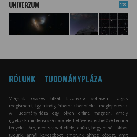
UNIVERZUM
138
RÓLUNK – TUDOMÁNYPLÁZA
Világunk összes titkát bizonyára sohasem fogjuk
megismerni, így mindig érhetnek bennünket meglepetések.
A
TudományPláza
egy olyan online magazin, amely
igyekszik mindenki számára elérhetővé és érthetővé tenni a
tényeket. Ám, nem szabad elfelejtenünk, hogy minél többet
tudunk, annál kevesebbet ismerünk ahhoz képest, amit