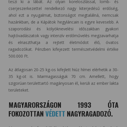
teszi ki a lábát. Az olyan koreloszlással, lomb- és
cserjeszerkezettel rendelkező nagy kiterjedésű erdőség,
ahol ezt a nyugalmat, biztonságot megtalálná, nemcsak
hazánkban, de a Kápátok hegyláncain is egyre kevesebb. A
szaporodási és kölyöknevelési időszakban gyakori
hajtóvadászatok vagy intenzív erdőművelés megzavarhatja
és elriaszthatja a rejtett életmódot élő, óvatos
ragadozókat. Pénzben kifejezett természetvédelmi értéke
500.000 Ft.
Az átlagosan 20-25 kg-os kifejlett hiúz hímei elérhetik a 30-
35 kg-ot is. Marmagasságuk 70 cm. Amellett, hogy
szigorúan területtartó magányosan él, kerüli az ember lakta
területeket.
MAGYARORSZÁGON 1993 ÓTA
FOKOZOTTAN
VÉDETT
NAGYRAGADOZÓ.