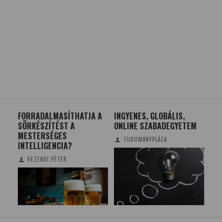
A A
INGYENES, GLOBÁLIS,
SZEGEDI FEJLESZTÉSŰ
D
ONLINE SZABADEGYETEM
KÍSÉRLETEK A BME
S
MŰHOLDJÁN
É
TUDOMÁNYPLÁZA
K
TUDOMÁNYPLÁZA