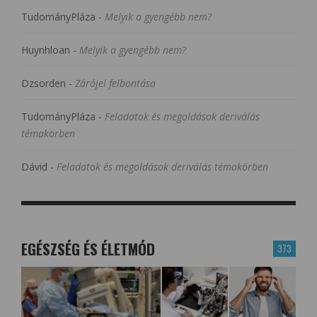
TudományPláza
-
Melyik a gyengébb nem?
Huynhloan
-
Melyik a gyengébb nem?
Dzsorden
-
Zárójel felbontása
TudományPláza
-
Feladatok és megoldások deriválás
témakörben
Dávid
-
Feladatok és megoldások deriválás témakörben
EGÉSZSÉG ÉS ÉLETMÓD
373