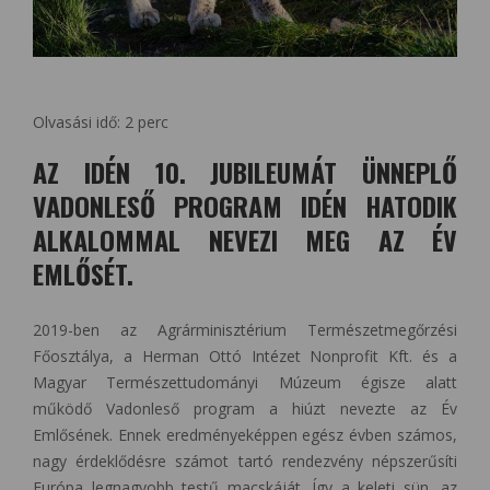
Olvasási idő:
2
perc
AZ IDÉN 10. JUBILEUMÁT ÜNNEPLŐ
VADONLESŐ PROGRAM IDÉN HATODIK
ALKALOMMAL NEVEZI MEG AZ ÉV
EMLŐSÉT.
2019-ben az Agrárminisztérium Természetmegőrzési
Főosztálya, a Herman Ottó Intézet Nonprofit Kft. és a
Magyar Természettudományi Múzeum égisze alatt
működő Vadonleső program a hiúzt nevezte az Év
Emlősének. Ennek eredményeképpen egész évben számos,
nagy érdeklődésre számot tartó rendezvény népszerűsíti
Európa legnagyobb testű macskáját. Így a keleti sün, az