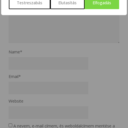
Testreszabás
Elutasítás
Elfogadás
Name
*
Email
*
Website
A nevem, e-mail címem, és weboldalcímem mentése a