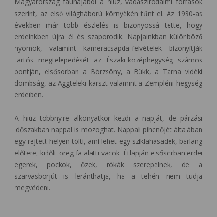
Magyarország faunájából a hiúz, vadászirodalmi források
szerint, az első világháború környékén tűnt el. Az 1980-as
években már több észlelés is bizonyossá tette, hogy
erdeinkben újra él és szaporodik. Napjainkban különböző
nyomok, valamint kameracsapda-felvételek bizonyítják
tartós megtelepedését az Északi-középhegység számos
pontján, elsősorban a Börzsöny, a Bükk, a Tarna vidéki
dombság, az Aggteleki karszt valamint a Zempléni-hegység
erdeiben.
A hiúz többnyire alkonyatkor kezdi a napját, de párzási
időszakban nappal is mozoghat. Nappali pihenőjét általában
egy rejtett helyen tölti, ami lehet egy sziklahasadék, barlang
előtere, kidőlt öreg fa alatti vacok. Étlapján elsősorban erdei
egerek, pockok, őzek, rókák szerepelnek, de a
szarvasborjút is leránthatja, ha a tehén nem tudja
megvédeni.