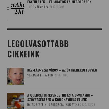
EGYENLETEK – FELADATOK ÉS MEGOLDÁSOK
TUDOMÁNYPLÁZA
2017/05/05
LEGOLVASOTTABB
CIKKEINK
KÉZ-LÁB-SZÁJ VÍRUS – AZ ÚJ GYEREKBETEGSÉG
SZALMÁSI KRISZTINA
2014/11/05
A QUERCETIN (KVERCETIN) ÉS A D-VITAMIN –
SZÖVETSÉGESEK A KORONAVÍRUS ELLEN?
HAJAS BEATRIX - SZOBOSZLAI KRISZTINA
2020/03/20