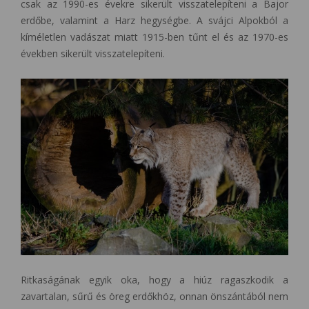
csak az 1990-es évekre sikerült visszatelepíteni a Bajor
erdőbe, valamint a Harz hegységbe. A svájci Alpokból a
kíméletlen vadászat miatt 1915-ben tűnt el és az 1970-es
években sikerült visszatelepíteni.
Ritkaságának egyik oka, hogy a hiúz ragaszkodik a
zavartalan, sűrű és öreg erdőkhöz, onnan önszántából nem