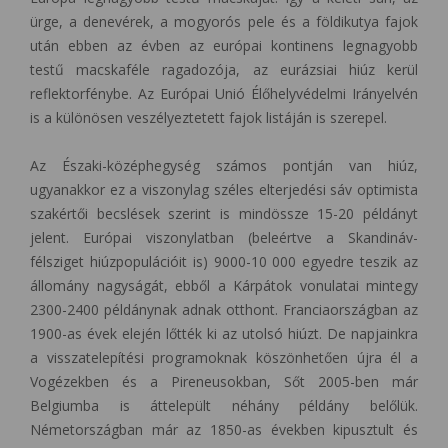
ürge, a denevérek, a mogyorós pele és a földikutya fajok
után ebben az évben az európai kontinens legnagyobb
testű macskaféle ragadozója, az eurázsiai hiúz kerül
reflektorfénybe. Az Európai Unió Élőhelyvédelmi Irányelvén
is a különösen veszélyeztetett fajok listáján is szerepel.
Az Északi-középhegység számos pontján van hiúz,
ugyanakkor ez a viszonylag széles elterjedési sáv optimista
szakértői becslések szerint is mindössze 15-20 példányt
jelent. Európai viszonylatban (beleértve a Skandináv-
félsziget hiúzpopulációit is) 9000-10 000 egyedre teszik az
állomány nagyságát, ebből a Kárpátok vonulatai mintegy
2300-2400 példánynak adnak otthont. Franciaországban az
1900-as évek elején lőtték ki az utolsó hiúzt. De napjainkra
a visszatelepítési programoknak köszönhetően újra él a
Vogézekben és a Pireneusokban, Sőt 2005-ben már
Belgiumba is áttelepült néhány példány belőlük.
Németországban már az 1850-as években kipusztult és