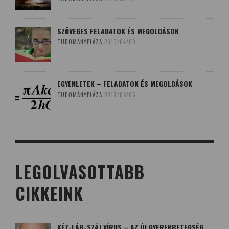
SZÖVEGES FELADATOK ÉS MEGOLDÁSOK
TUDOMÁNYPLÁZA
2019/04/09
EGYENLETEK – FELADATOK ÉS MEGOLDÁSOK
TUDOMÁNYPLÁZA
2017/05/05
LEGOLVASOTTABB
CIKKEINK
KÉZ-LÁB-SZÁJ VÍRUS – AZ ÚJ GYEREKBETEGSÉG