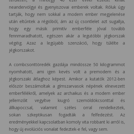
neandervölgyi és gyenyiszovai emberek voltak. Róluk úgy
tartják, hogy nem sokkal a modern ember megjelenése
után eltűntek a régióból, ám az új csontlelet azt sugallja,
hogy egy másik primitív emberféle jóval tovább
fennmaradhatott, egészen akár a legutóbbi jégkorszak
végéig. Azaz a legújabb szenzáció, hogy túlélte a
jégkorszakot.
A combcsonttöredék gazdája mindössze 50 kilogrammot
nyomhatott, ami igen kevés volt a premodern és a
jégkorszaki átlaghoz képest. Amikor a kutatók 2012-ben
először beszámoltak a gímszarvasok népének elnevezett
emberfélékről, amelyek az archaikus és a modern ember
jellemzőit vegyítve kiugró szemöldökcsonttal és
állkapoccsal, valamint széles orral rendelkeztek,
sokan szkeptikusan fogadták a felfedezést. Az
eredményekkel kapcsolatban komoly vita robbant ki arról is,
hogy új evolúciós vonalat fedeztek-e fel, vagy sem.