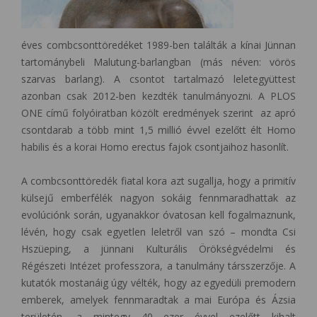
éves combcsonttöredéket 1989-ben találták a kínai Jünnan
tartománybeli Malutung-barlangban (más néven: vörös
szarvas barlang). A csontot tartalmazó leletegyüttest
azonban csak 2012-ben kezdték tanulmányozni. A PLOS
ONE című folyóiratban közölt eredmények szerint az apró
csontdarab a több mint 1,5 millió évvel ezelőtt élt Homo
habilis és a korai Homo erectus fajok csontjaihoz hasonlít.
A combcsonttöredék fiatal kora azt sugallja, hogy a primitív
külsejű emberfélék nagyon sokáig fennmaradhattak az
evolúciónk során, ugyanakkor óvatosan kell fogalmaznunk,
lévén, hogy csak egyetlen leletről van szó – mondta Csi
Hszüeping, a jünnani Kulturális Örökségvédelmi és
Régészeti Intézet professzora, a tanulmány társszerzője. A
kutatók mostanáig úgy vélték, hogy az egyedüli premodern
emberek, amelyek fennmaradtak a mai Európa és Ázsia
területén, a mintegy 40 ezer évvel ezelőtt kihalt