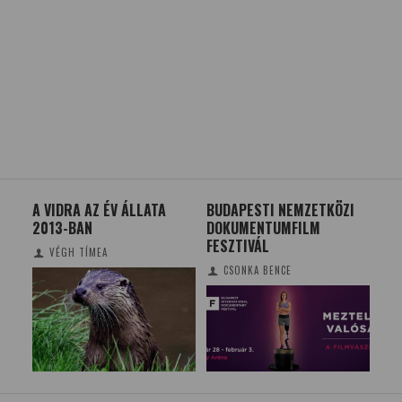
V ÁLLATA
BUDAPESTI NEMZETKÖZI
ÍGY KELTHETJÜK FEL A
DOKUMENTUMFILM
GYEREKEK ÉRDEKLŐDÉ
FESZTIVÁL
A TUDOMÁNYOK IRÁNT
CSONKA BENCE
(X)