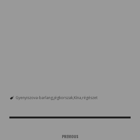
Gyenyiszova-barlang
jégkorszak
Kína
régészet
PREVIOUS