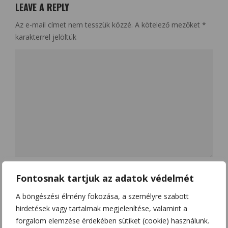
LEAVE A REPLY
Az e-mail címet nem tesszük közzé.
A kötelező mezőket
*
karakterrel jelöltük
Name
*
Fontosnak tartjuk az adatok védelmét
A böngészési élmény fokozása, a személyre szabott
hirdetések vagy tartalmak megjelenítése, valamint a
Email
*
forgalom elemzése érdekében sütiket (cookie) használunk.