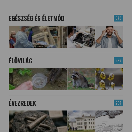
EGÉSZSÉG ÉS ÉLETMÓD
373
ÉLŐVILÁG
297
ÉVEZREDEK
207