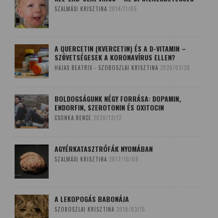
SZALMÁSI KRISZTINA
2014/11/05
A QUERCETIN (KVERCETIN) ÉS A D-VITAMIN –
SZÖVETSÉGESEK A KORONAVÍRUS ELLEN?
HAJAS BEATRIX - SZOBOSZLAI KRISZTINA
2020/03/20
BOLDOGSÁGUNK NÉGY FORRÁSA: DOPAMIN,
ENDORFIN, SZEROTONIN ÉS OXITOCIN
CSONKA BENCE
2020/12/12
AGYÉRKATASZTRÓFÁK NYOMÁBAN
SZALMÁSI KRISZTINA
2017/10/08
A LEKOPOGÁS BABONÁJA
SZOBOSZLAI KRISZTINA
2018/03/15