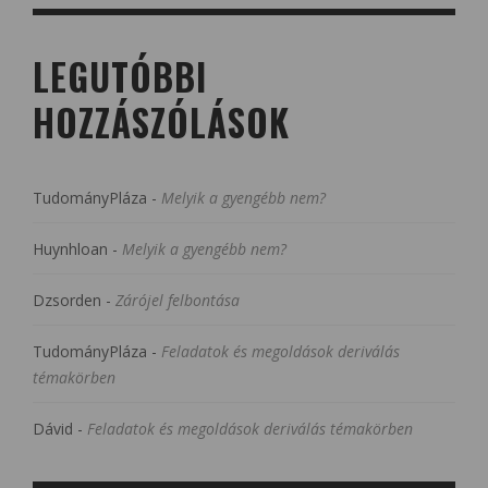
LEGUTÓBBI
HOZZÁSZÓLÁSOK
TudományPláza
-
Melyik a gyengébb nem?
Huynhloan
-
Melyik a gyengébb nem?
Dzsorden
-
Zárójel felbontása
TudományPláza
-
Feladatok és megoldások deriválás
témakörben
Dávid
-
Feladatok és megoldások deriválás témakörben