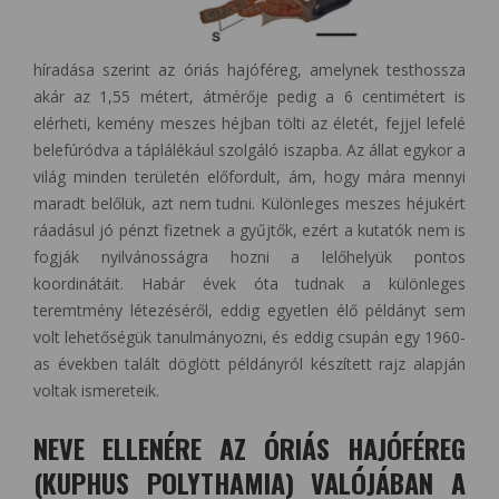
híradása szerint az óriás hajóféreg, amelynek testhossza
akár az 1,55 métert, átmérője pedig a 6 centimétert is
elérheti, kemény meszes héjban tölti az életét, fejjel lefelé
belefúródva a táplálékául szolgáló iszapba. Az állat egykor a
világ minden területén előfordult, ám, hogy mára mennyi
maradt belőlük, azt nem tudni. Különleges meszes héjukért
ráadásul jó pénzt fizetnek a gyűjtők, ezért a kutatók nem is
fogják nyilvánosságra hozni a lelőhelyük pontos
koordinátáit. Habár évek óta tudnak a különleges
teremtmény létezéséről, eddig egyetlen élő példányt sem
volt lehetőségük tanulmányozni, és eddig csupán egy 1960-
as években talált döglött példányról készített rajz alapján
voltak ismereteik.
NEVE ELLENÉRE AZ ÓRIÁS HAJÓFÉREG
(KUPHUS POLYTHAMIA) VALÓJÁBAN A