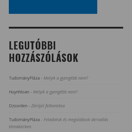
LEGUTÓBBI
HOZZÁSZÓLÁSOK
TudományPláza
-
Melyik a gyengébb nem?
Huynhloan
-
Melyik a gyengébb nem?
Dzsorden
-
Zárójel felbontása
TudományPláza
-
Feladatok és megoldások deriválás
témakörben