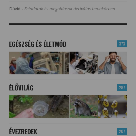
Dávid
-
Feladatok és megoldások deriválás témakörben
EGÉSZSÉG ÉS ÉLETMÓD
373
ÉLŐVILÁG
297
ÉVEZREDEK
207