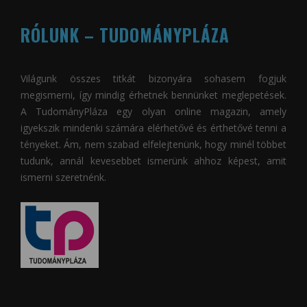
RÓLUNK – TUDOMÁNYPLÁZA
Világunk összes titkát bizonyára sohasem fogjuk
megismerni, így mindig érhetnek bennünket meglepetések.
A
TudományPláza
egy olyan online magazin, amely
igyekszik mindenki számára elérhetővé és érthetővé tenni a
tényeket. Ám, nem szabad elfelejtenünk, hogy minél többet
tudunk, annál kevesebbet ismerünk ahhoz képest, amit
ismerni szeretnénk.