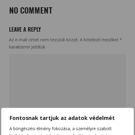
NO COMMENT
LEAVE A REPLY
Az e-mail címet nem tesszük közzé.
A kötelező mezőket
*
karakterrel jelöltük
Fontosnak tartjuk az adatok védelmét
Name
*
A böngészési élmény fokozása, a személyre szabott