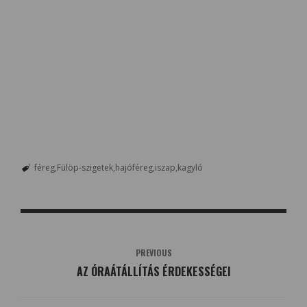
féreg
Fülöp-szigetek
hajóféreg
iszap
kagyló
PREVIOUS
AZ ÓRAÁTÁLLÍTÁS ÉRDEKESSÉGEI