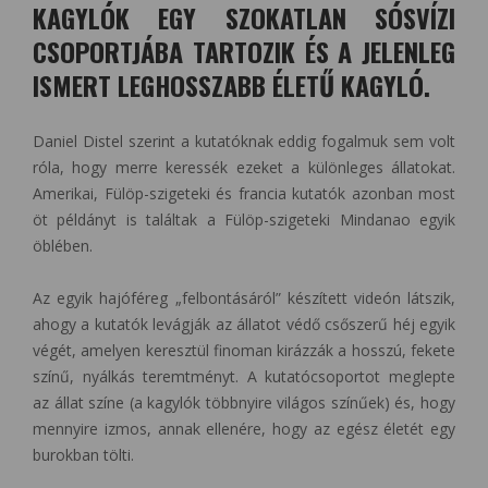
KAGYLÓK EGY SZOKATLAN SÓSVÍZI
CSOPORTJÁBA TARTOZIK ÉS A JELENLEG
ISMERT LEGHOSSZABB ÉLETŰ KAGYLÓ.
Daniel Distel szerint a kutatóknak eddig fogalmuk sem volt
róla, hogy merre keressék ezeket a különleges állatokat.
Amerikai, Fülöp-szigeteki és francia kutatók azonban most
öt példányt is találtak a Fülöp-szigeteki Mindanao egyik
öblében.
Az egyik hajóféreg „felbontásáról” készített videón látszik,
ahogy a kutatók levágják az állatot védő csőszerű héj egyik
végét, amelyen keresztül finoman kirázzák a hosszú, fekete
színű, nyálkás teremtményt. A kutatócsoportot meglepte
az állat színe (a kagylók többnyire világos színűek) és, hogy
mennyire izmos, annak ellenére, hogy az egész életét egy
burokban tölti.