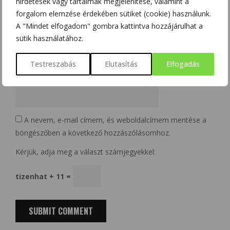
hirdetések vagy tartalmak megjelenítése, valamint a
forgalom elemzése érdekében sütiket (cookie) használunk.
A "Mindet elfogadom" gombra kattintva hozzájárulhat a
Email
*
sütik használatához.
Testreszabás
Elutasítás
Elfogadás
Website
A nevem, e-mail címem, és weboldalcímem mentése a
böngészőben a következő hozzászólásomhoz.
Kérjük, adja meg a választ számjegyekkel:
tizenhat + 11 =