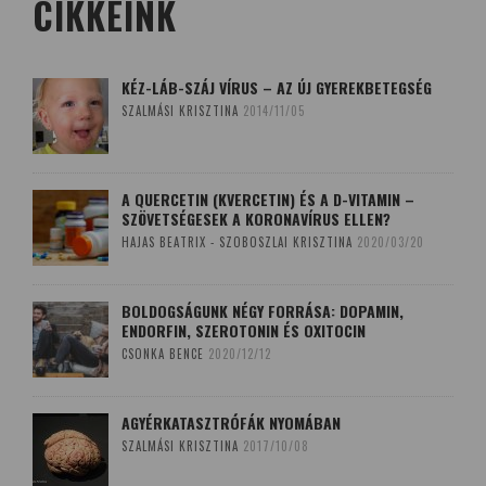
CIKKEINK
KÉZ-LÁB-SZÁJ VÍRUS – AZ ÚJ GYEREKBETEGSÉG
SZALMÁSI KRISZTINA
2014/11/05
A QUERCETIN (KVERCETIN) ÉS A D-VITAMIN –
SZÖVETSÉGESEK A KORONAVÍRUS ELLEN?
HAJAS BEATRIX - SZOBOSZLAI KRISZTINA
2020/03/20
BOLDOGSÁGUNK NÉGY FORRÁSA: DOPAMIN,
ENDORFIN, SZEROTONIN ÉS OXITOCIN
CSONKA BENCE
2020/12/12
AGYÉRKATASZTRÓFÁK NYOMÁBAN
SZALMÁSI KRISZTINA
2017/10/08