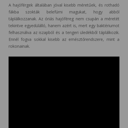
A hajóférgek általában jóval kisebb méretűek, és rothadó
fákba szokták belefúrni magukat, hogy abból
táplálkozzanak. Az óriás hajóféreg nem csupán a méretét
tekintve egyedülálló, hanem azért is, mert egy baktériumot
felhasználva az iszapból és a tengeri üledékből táplálkozik.
Ennél fogva sokkal kisebb az emésztőrendszere, mint a
rokonainak.