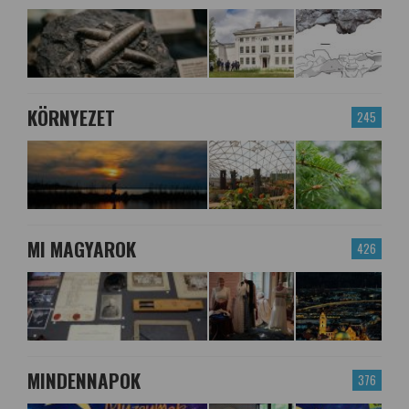
KÖRNYEZET
245
MI MAGYAROK
426
MINDENNAPOK
376