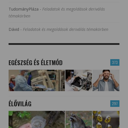
TudományPláza
-
Feladatok és megoldások deriválás
témakörben
Dávid
-
Feladatok és megoldások deriválás témakörben
EGÉSZSÉG ÉS ÉLETMÓD
373
ÉLŐVILÁG
297