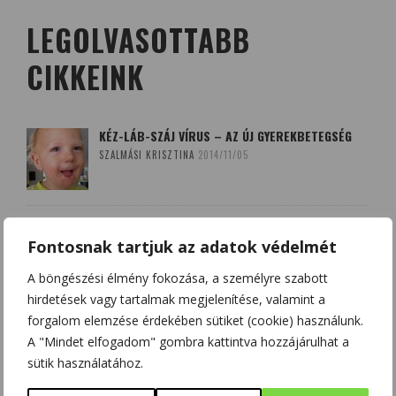
LEGOLVASOTTABB
CIKKEINK
KÉZ-LÁB-SZÁJ VÍRUS – AZ ÚJ GYEREKBETEGSÉG
SZALMÁSI KRISZTINA
2014/11/05
A QUERCETIN (KVERCETIN) ÉS A D-VITAMIN –
SZÖVETSÉGESEK A KORONAVÍRUS ELLEN?
Fontosnak tartjuk az adatok védelmét
HAJAS BEATRIX - SZOBOSZLAI KRISZTINA
2020/03/20
A böngészési élmény fokozása, a személyre szabott
hirdetések vagy tartalmak megjelenítése, valamint a
BOLDOGSÁGUNK NÉGY FORRÁSA: DOPAMIN,
forgalom elemzése érdekében sütiket (cookie) használunk.
ENDORFIN, SZEROTONIN ÉS OXITOCIN
A "Mindet elfogadom" gombra kattintva hozzájárulhat a
CSONKA BENCE
2020/12/12
sütik használatához.