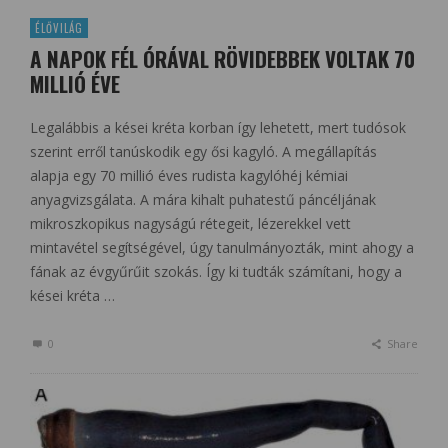
ÉLŐVILÁG
A NAPOK FÉL ÓRÁVAL RÖVIDEBBEK VOLTAK 70
MILLIÓ ÉVE
Legalábbis a kései kréta korban így lehetett, mert tudósok
szerint erről tanúskodik egy ősi kagyló. A megállapítás
alapja egy 70 millió éves rudista kagylóhéj kémiai
anyagvizsgálata. A mára kihalt puhatestű páncéljának
mikroszkopikus nagyságú rétegeit, lézerekkel vett
mintavétel segítségével, úgy tanulmányozták, mint ahogy a
fának az évgyűrűit szokás. Így ki tudták számítani, hogy a
kései kréta …
0
Share