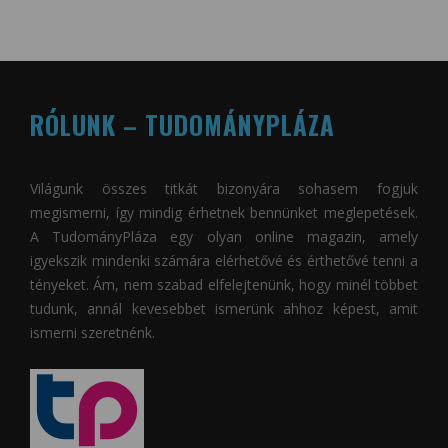
RÓLUNK – TUDOMÁNYPLÁZA
Világunk összes titkát bizonyára sohasem fogjuk
megismerni, így mindig érhetnek bennünket meglepetések.
A
TudományPláza
egy olyan online magazin, amely
igyekszik mindenki számára elérhetővé és érthetővé tenni a
tényeket. Ám, nem szabad elfelejtenünk, hogy minél többet
tudunk, annál kevesebbet ismerünk ahhoz képest, amit
ismerni szeretnénk.