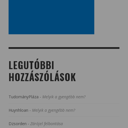
LEGUTÓBBI
HOZZÁSZÓLÁSOK
TudományPláza
-
Melyik a gyengébb nem?
Huynhloan
-
Melyik a gyengébb nem?
Dzsorden
-
Zárójel felbontása