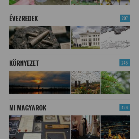
ÉVEZREDEK
207
KÖRNYEZET
245
MI MAGYAROK
426