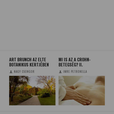
ART BRUNCH AZ ELTE
MI IS AZ A CROHN-
HO
BOTANIKUS KERTJÉBEN
BETEGSÉG? II.
ÖR
NAGY CSONGOR
IMRE PETRONELLA