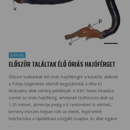
ÉLŐVILÁG
ELŐSZÖR TALÁLTAK ÉLŐ ÓRIÁS HAJÓFÉRGET
Először bukkantak élő óriás hajóféregre a kutatók, akiknek
a Fülöp-szigeteken sikerült begyűjteniük a ritka és
titokzatos állat néhány példányát. A BBC News híradása
szerint az óriás hajóféreg, amelynek testhossza akár az
1,55 métert, átmérője pedig a 6 centimétert is elérheti,
kemény meszes héjban tölti az életét, fejjel lefelé
belefúródva a táplálékául szolgáló iszapba. Az állat egykor
…