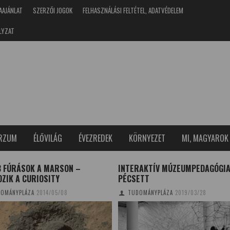
AAJÁNLAT
SZERZŐI JOGOK
FELHASZNÁLÁSI FELTÉTEL, ADATVÉDELEM
LYZAT
ERZUM
ÉLŐVILÁG
ÉVEZREDEK
KÖRNYEZET
MI, MAGYAROK
B FÚRÁSOK A MARSON –
INTERAKTÍV MÚZEUMPEDAGÓGI
ZIK A CURIOSITY
PÉCSETT
OMÁNYPLÁZA
2014/05/08
TUDOMÁNYPLÁZA
2019/03/28