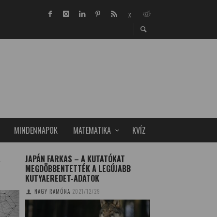
MINDENNAPOK
MATEMATIKA
KVÍZ
A
JAPÁN FARKAS – A KUTATÓKAT
AMERIKAI ÖTDOLL
MEGDÖBBENTETTÉK A LEGÚJABB
LUTHER KING AR
KUTYAEREDET-ADATOK
TUDOMÁNYPLÁZA
20
NAGY RAMÓNA
2021/12/29