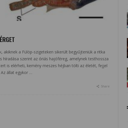
FÉRGET
, akiknek a Fülöp-szigeteken sikerült begyűjteniük a ritka
s híradása szerint az óriás hajóféreg, amelynek testhossza
rt is elérheti, kemény meszes héjban tölti az életét, fejjel
 Az állat egykor …
Share