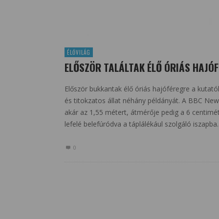
ÉLŐVILÁG
ELŐSZÖR TALÁLTAK ÉLŐ ÓRIÁS HAJÓ
Először bukkantak élő óriás hajóféregre a kutatók
és titokzatos állat néhány példányát. A BBC New
akár az 1,55 métert, átmérője pedig a 6 centiméte
lefelé belefúródva a táplálékául szolgáló iszapba.
0