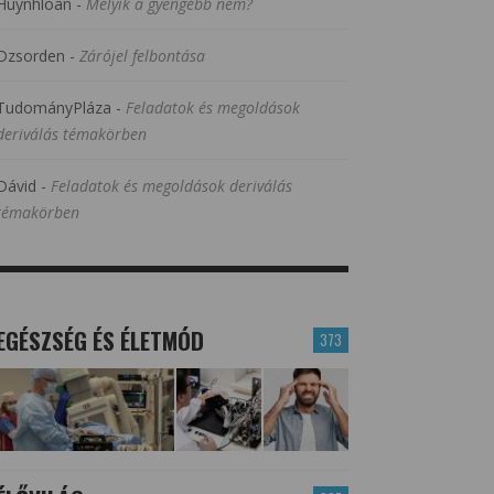
Huynhloan
-
Melyik a gyengébb nem?
Dzsorden
-
Zárójel felbontása
TudományPláza
-
Feladatok és megoldások
deriválás témakörben
Dávid
-
Feladatok és megoldások deriválás
témakörben
EGÉSZSÉG ÉS ÉLETMÓD
373