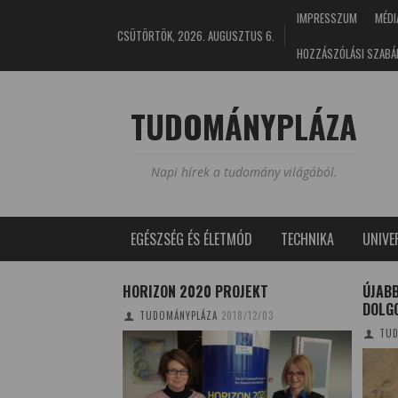
IMPRESSZUM
MÉDI
CSÜTÖRTÖK, 2026. AUGUSZTUS 6.
HOZZÁSZÓLÁSI SZABÁ
TUDOMÁNYPLÁZA
Napi hírek a tudomány világából.
EGÉSZSÉG ÉS ÉLETMÓD
TECHNIKA
UNIV
I ARRA UTALNAK,
HORIZON 2020 PROJEKT
ÚJAB
A SÖTÉTANYAG
DOLGO
TUDOMÁNYPLÁZA
2018/12/03
TE
TUD
0/10/16