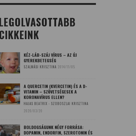
LEGOLVASOTTABB
CIKKEINK
KÉZ-LÁB-SZÁJ VÍRUS – AZ ÚJ
GYEREKBETEGSÉG
SZALMÁSI KRISZTINA
2014/11/05
A QUERCETIN (KVERCETIN) ÉS A D-
VITAMIN – SZÖVETSÉGESEK A
KORONAVÍRUS ELLEN?
HAJAS BEATRIX - SZOBOSZLAI KRISZTINA
2020/03/20
BOLDOGSÁGUNK NÉGY FORRÁSA:
DOPAMIN, ENDORFIN, SZEROTONIN ÉS