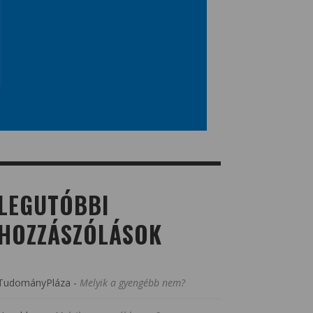
LEGUTÓBBI
HOZZÁSZÓLÁSOK
TudományPláza
-
Melyik a gyengébb nem?