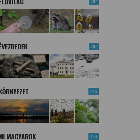
ÉLŐVILÁG
297
ÉVEZREDEK
207
KÖRNYEZET
245
MI MAGYAROK
426