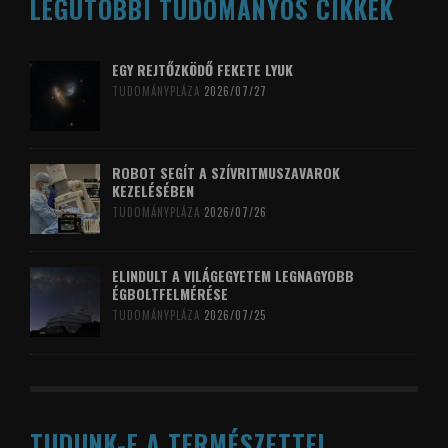
LEGUTÓBBI TUDOMÁNYOS CIKKEK
EGY REJTŐZKÖDŐ FEKETE LYUK
TUDOMÁNYPLÁZA
2026/07/27
ROBOT SEGÍT A SZÍVRITMUSZAVAROK
KEZELÉSÉBEN
TUDOMÁNYPLÁZA
2026/07/26
ELINDULT A VILÁGEGYETEM LEGNAGYOBB
ÉGBOLTFELMÉRÉSE
TUDOMÁNYPLÁZA
2026/07/25
TUDUNK-E A TERMÉSZETTEL