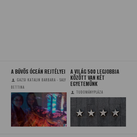
OS
A BŰVÖS ÓCEÁN REJTÉLYEI
A VILÁG 500 LEGJOBBJA
OR
KÖZÖTT VAN KÉT
AG
GAZSI KATALIN BARBARA - SALY
EGYETEMÜNK
BETTINA
TUDOMÁNYPLÁZA