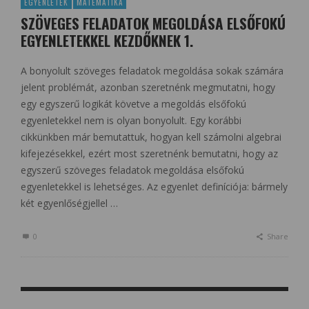
EGYENLETEK
MATEMATIKA
SZÖVEGES FELADATOK MEGOLDÁSA ELSŐFOKÚ
EGYENLETEKKEL KEZDŐKNEK 1.
A bonyolult szöveges feladatok megoldása sokak számára
jelent problémát, azonban szeretnénk megmutatni, hogy
egy egyszerű logikát követve a megoldás elsőfokú
egyenletekkel nem is olyan bonyolult. Egy korábbi
cikkünkben már bemutattuk, hogyan kell számolni algebrai
kifejezésekkel, ezért most szeretnénk bemutatni, hogy az
egyszerű szöveges feladatok megoldása elsőfokú
egyenletekkel is lehetséges. Az egyenlet definíciója: bármely
két egyenlőségjellel …
0
Share