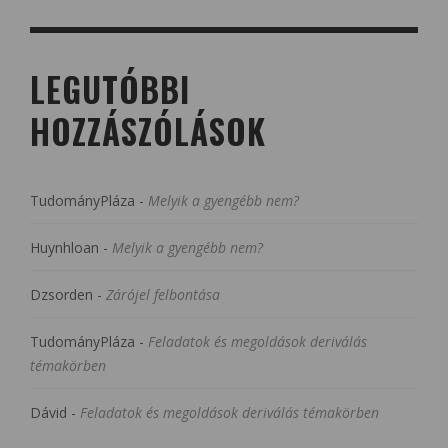
LEGUTÓBBI
HOZZÁSZÓLÁSOK
TudományPláza
-
Melyik a gyengébb nem?
Huynhloan
-
Melyik a gyengébb nem?
Dzsorden
-
Zárójel felbontása
TudományPláza
-
Feladatok és megoldások deriválás
témakörben
Dávid
-
Feladatok és megoldások deriválás témakörben