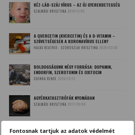
KÉZ-LÁB-SZÁJ VÍRUS – AZ ÚJ GYEREKBETEGSÉG
SZALMÁSI KRISZTINA
2014/11/05
A QUERCETIN (KVERCETIN) ÉS A D-VITAMIN –
SZÖVETSÉGESEK A KORONAVÍRUS ELLEN?
HAJAS BEATRIX - SZOBOSZLAI KRISZTINA
2020/03/20
BOLDOGSÁGUNK NÉGY FORRÁSA: DOPAMIN,
ENDORFIN, SZEROTONIN ÉS OXITOCIN
CSONKA BENCE
2020/12/12
AGYÉRKATASZTRÓFÁK NYOMÁBAN
SZALMÁSI KRISZTINA
2017/10/08
A LEKOPOGÁS BABONÁJA
Fontosnak tartjuk az adatok védelmét