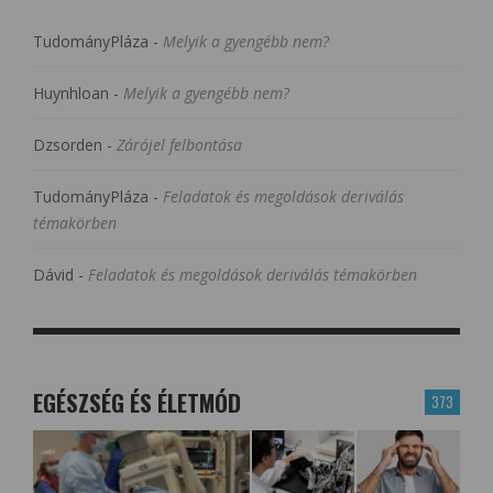
TudományPláza
-
Melyik a gyengébb nem?
Huynhloan
-
Melyik a gyengébb nem?
Dzsorden
-
Zárójel felbontása
TudományPláza
-
Feladatok és megoldások deriválás
témakörben
Dávid
-
Feladatok és megoldások deriválás témakörben
EGÉSZSÉG ÉS ÉLETMÓD
373