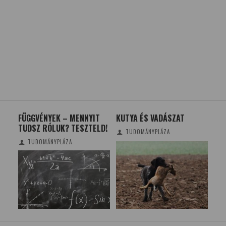
FÜGGVÉNYEK – MENNYIT
KUTYA ÉS VADÁSZAT
SZ
TUDSZ RÓLUK? TESZTELD!
KÍN
TUDOMÁNYPLÁZA
KÖ
TUDOMÁNYPLÁZA
ÁS