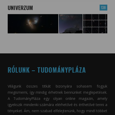
UNIVERZUM
138
RÓLUNK – TUDOMÁNYPLÁZA
Világunk összes titkát bizonyára sohasem fogjuk
megismerni, így mindig érhetnek bennünket meglepetések.
A
TudományPláza
egy olyan online magazin, amely
igyekszik mindenki számára elérhetővé és érthetővé tenni a
tényeket. Ám, nem szabad elfelejtenünk, hogy minél többet