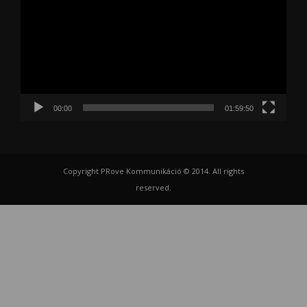
00:00
01:59:50
Copyright PRove Kommunikáció © 2014. All rights
reserved.