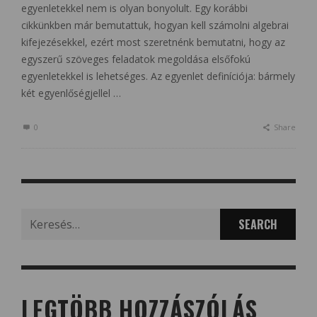
egyenletekkel nem is olyan bonyolult. Egy korábbi
cikkünkben már bemutattuk, hogyan kell számolni algebrai
kifejezésekkel, ezért most szeretnénk bemutatni, hogy az
egyszerű szöveges feladatok megoldása elsőfokú
egyenletekkel is lehetséges. Az egyenlet definíciója: bármely
két egyenlőségjellel …
0
Share
Search
for:
LEGTÖBB HOZZÁSZÓLÁS