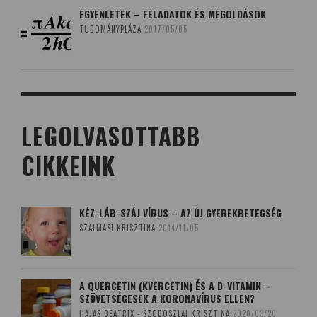
EGYENLETEK – FELADATOK ÉS MEGOLDÁSOK
TUDOMÁNYPLÁZA
2017/05/05
LEGOLVASOTTABB
CIKKEINK
KÉZ-LÁB-SZÁJ VÍRUS – AZ ÚJ GYEREKBETEGSÉG
SZALMÁSI KRISZTINA
2014/11/05
A QUERCETIN (KVERCETIN) ÉS A D-VITAMIN –
SZÖVETSÉGESEK A KORONAVÍRUS ELLEN?
HAJAS BEATRIX - SZOBOSZLAI KRISZTINA
2020/03/20