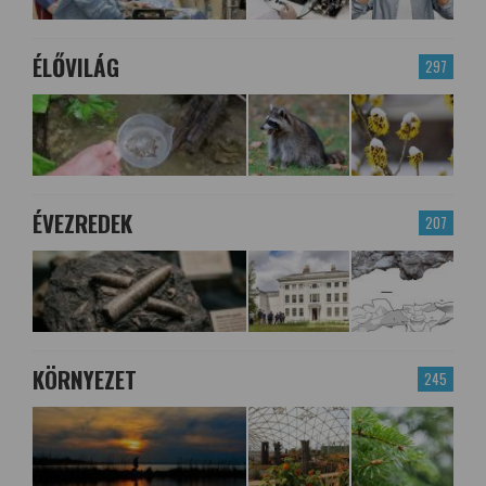
ÉLŐVILÁG
297
ÉVEZREDEK
207
KÖRNYEZET
245