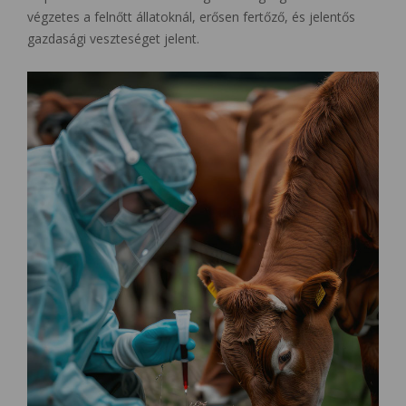
végzetes a felnőtt állatoknál, erősen fertőző, és jelentős
gazdasági veszteséget jelent.