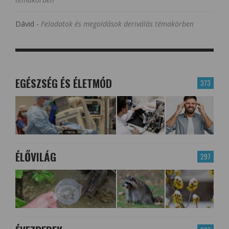
Dávid
-
Feladatok és megoldások deriválás témakörben
EGÉSZSÉG ÉS ÉLETMÓD
373
ÉLŐVILÁG
297