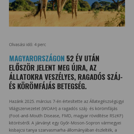
Olvasási idő:
4
perc
MAGYARORSZÁGON
52 ÉV UTÁN
ELŐSZÖR JELENT MEG ÚJRA, AZ
ÁLLATOKRA VESZÉLYES, RAGADÓS SZÁJ-
ÉS KÖRÖMFÁJÁS BETEGSÉG.
Hazánk 2025. március 7-én értesítette az Állategészségügyi
Világszervezetet (WOAH) a ragadós száj- és körömfájás
(Foot-and-Mouth Disease, FMD, magyar rövidítése RSzKF)
kitöréséről. A járványt egy Győr-Moson-Sopron vármegyei
kisbajcsi tanya szarvasmarha-állományában észlelték, a