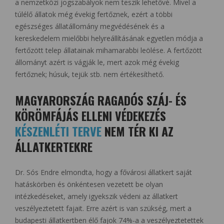
a nemzetközi jogszabályok nem teszik lehetővé. Mivel a
túlélő állatok még évekig fertőznek, ezért a többi
egészséges állatállomány megvédésének és a
kereskedelem mielőbbi helyreállításának egyetlen módja a
fertőzött telep állatainak mihamarabbi leölése. A fertőzött
állományt azért is vágják le, mert azok még évekig
fertőznek; húsuk, tejük stb. nem értékesíthető.
MAGYARORSZÁG RAGADÓS SZÁJ- ÉS
KÖRÖMFÁJÁS ELLENI VÉDEKEZÉS
KÉSZENLÉTI TERVE
NEM TÉR KI AZ
ÁLLATKERTEKRE
Dr. Sós Endre elmondta, hogy a fővárosi állatkert saját
hatáskörben és önkéntesen vezetett be olyan
intézkedéseket, amely igyekszik védeni az állatkert
veszélyeztetett fajait. Erre azért is van szükség, mert a
budapesti állatkertben élő fajok 74%-a a veszélyeztetettek