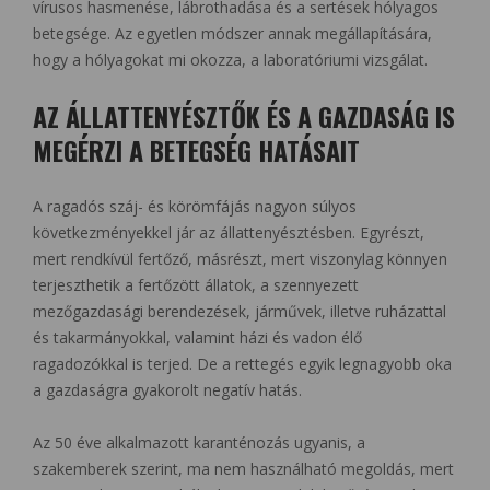
vírusos hasmenése, lábrothadása és a sertések hólyagos
betegsége. Az egyetlen módszer annak megállapítására,
hogy a hólyagokat mi okozza, a laboratóriumi vizsgálat.
AZ ÁLLATTENYÉSZTŐK ÉS A GAZDASÁG IS
MEGÉRZI A BETEGSÉG HATÁSAIT
A ragadós száj- és körömfájás nagyon súlyos
következményekkel jár az állattenyésztésben. Egyrészt,
mert rendkívül fertőző, másrészt, mert viszonylag könnyen
terjeszthetik a fertőzött állatok, a szennyezett
mezőgazdasági berendezések, járművek, illetve ruházattal
és takarmányokkal, valamint házi és vadon élő
ragadozókkal is terjed. De a rettegés egyik legnagyobb oka
a gazdaságra gyakorolt negatív hatás.
Az 50 éve alkalmazott karanténozás ugyanis, a
szakemberek szerint, ma nem használható megoldás, mert