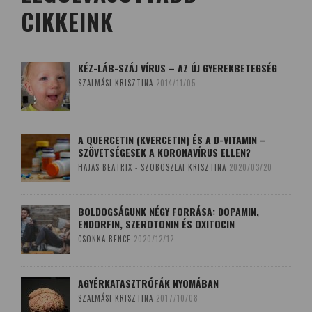
CIKKEINK
KÉZ-LÁB-SZÁJ VÍRUS – AZ ÚJ GYEREKBETEGSÉG
SZALMÁSI KRISZTINA
2014/11/05
A QUERCETIN (KVERCETIN) ÉS A D-VITAMIN –
SZÖVETSÉGESEK A KORONAVÍRUS ELLEN?
HAJAS BEATRIX - SZOBOSZLAI KRISZTINA
2020/03/20
BOLDOGSÁGUNK NÉGY FORRÁSA: DOPAMIN,
ENDORFIN, SZEROTONIN ÉS OXITOCIN
CSONKA BENCE
2020/12/12
AGYÉRKATASZTRÓFÁK NYOMÁBAN
SZALMÁSI KRISZTINA
2017/10/08