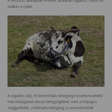
A fertőzött állatoknak emellett általában ragadós, habos és
szálkás a nyála.
A ragadós száj- és körömfájás betegség összetéveszthető
más hólyagokat okozó betegségekkel, mint a hólyagos
szájgyulladás, a kéknyelv-betegség, a szarvasmarhák