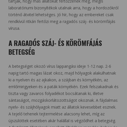
tartják, hogy más állatokat fertőzzenek meg, mégis
laboratóriumi bizonyítékok utalnak arra, hogy a hordozókról
történő átvitel lehetséges. Jó hír, hogy az embereket csak
rendkívül ritkán fertőzi meg a ragadós száj- és körömfájás
vírusa.
A RAGADÓS SZÁJ- ÉS KÖRÖMFÁJÁS
BETEGSÉG
A betegséget okozó vírus lappangási ideje 1-12 nap. 2-6
napig tartó magas lázat okoz, majd hólyagok alakulhatnak
ki a nyelven és az ajkakon, a szájban és környékén, az
emlőmirigyeken és a paták környékén. Ezek felszakadnak és
tiszta vagy zavaros folyadékot bocsátanak ki, illetve
sántaságot, mozgáskorlátozottságot okoznak. A fájdalmas
nyelv- és szájhólyagok miatt az állatok kevesebbet esznek.
A tejelő tehenek tejtermelése alacsony lehet, míg az
újszülöttek esetében akár halállal is végződhet a betegség.