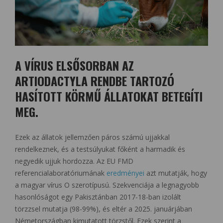
A VÍRUS ELSŐSORBAN AZ
ARTIODACTYLA RENDBE TARTOZÓ
HASÍTOTT KÖRMŰ ÁLLATOKAT BETEGÍTI
MEG.
Ezek az állatok jellemzően páros számú ujjakkal
rendelkeznek, és a testsúlyukat főként a harmadik és
negyedik ujjuk hordozza. Az EU FMD
referencialaboratóriumának
eredményei
azt mutatják, hogy
a magyar vírus O szerotípusú. Szekvenciája a legnagyobb
hasonlóságot egy Pakisztánban 2017-18-ban izolált
törzzsel mutatja (98-99%), és eltér a 2025. januárjában
Németországban kimutatott törzstől. Ezek szerint a