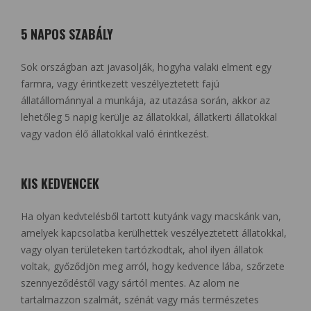
5 NAPOS SZABÁLY
Sok országban azt javasolják, hogyha valaki elment egy
farmra, vagy érintkezett veszélyeztetett fajú
állatállománnyal a munkája, az utazása során, akkor az
lehetőleg 5 napig kerülje az állatokkal, állatkerti állatokkal
vagy vadon élő állatokkal való érintkezést.
KIS KEDVENCEK
Ha olyan kedvtelésből tartott kutyánk vagy macskánk van,
amelyek kapcsolatba kerülhettek veszélyeztetett állatokkal,
vagy olyan területeken tartózkodtak, ahol ilyen állatok
voltak, győződjön meg arról, hogy kedvence lába, szőrzete
szennyeződéstől vagy sártól mentes. Az alom ne
tartalmazzon szalmát, szénát vagy más természetes