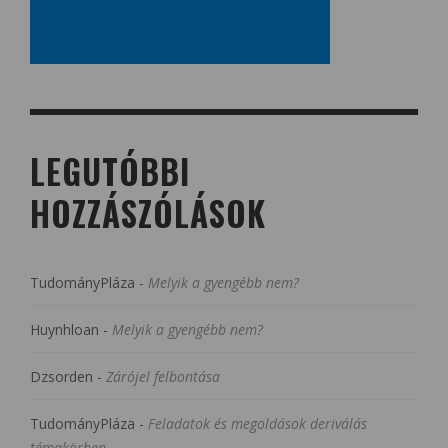
LEGUTÓBBI
HOZZÁSZÓLÁSOK
TudományPláza
-
Melyik a gyengébb nem?
Huynhloan
-
Melyik a gyengébb nem?
Dzsorden
-
Zárójel felbontása
TudományPláza
-
Feladatok és megoldások deriválás
témakörben