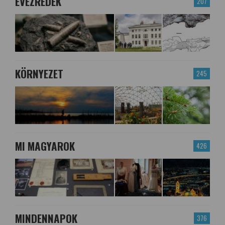
ÉVEZREDEK
207
KÖRNYEZET
245
MI MAGYAROK
426
MINDENNAPOK
376