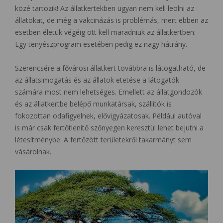
közé tartozik! Az állatkertekben ugyan nem kell leölni az
állatokat, de még a vakcinázás is problémás, mert ebben az
esetben életük végéig ott kell maradniuk az állatkertben.
Egy tenyészprogram esetében pedig ez nagy hátrány.
Szerencsére a fővárosi állatkert továbbra is látogatható, de
az állatsimogatás és az állatok etetése a látogatók
számára most nem lehetséges. Emellett az állatgondozók
és az állatkertbe belépő munkatársak, szállítók is
fokozottan odafigyelnek, elővigyázatosak. Például autóval
is már csak fertőtlenítő szőnyegen keresztül lehet bejutni a
létesítménybe. A fertőzött területekről takarmányt sem
vásárolnak.