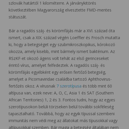
szlovák határtól 1 kilométerre. A járványkitörés
következtében Magyarország elvesztette FMD-mentes
státuszát.
Bár a ragadós száj- és körömfájás már a XVI. század óta
ismert, csak a XIX. század végén Loeffler és Frosch mutatta
ki, hogy a betegséget egy szubmikroszkopikus, kórokozó
okozza, amely kisebb, mint bármely ismert baktérium. Az
RSzKF-et okozó ágens volt tehát az első gerinceseket
érintő vírus, amelyet felfedeztek. A ragadós száj- és
körömfájás egyébként egy erősen fertőző betegség,
amelyet a Picornaviridae családba tartozó Aphthovirus-
fertőzés okoz. A vírusnak
7 szerotípusa
és több mint 60
altípusa van, ezek neve: A, O, C, Asia 1 és SAT (Southern
African Territories) 1, 2 és 3. Fontos tudni, hogy az egyes
szerotípusokon belüli törzseken belül további sokféleség
tapasztalható. Továbbá, hogy az egyik típussal szembeni
immunitás nem védi meg az állatokat más típusokkal vagy
altípusokkal szemben. Bár maga a betegség általában nem