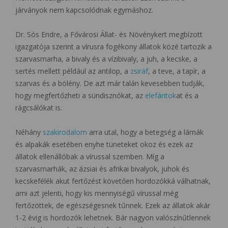
járványok nem kapcsolódnak egymáshoz.
Dr. Sós Endre, a Fővárosi Állat- és Növénykert megbízott
igazgatója szerint a vírusra fogékony állatok közé tartozik a
szarvasmarha, a bivaly és a vízibivaly, a juh, a kecske, a
sertés mellett például az antilop, a
zsiráf
, a teve, a tapír, a
szarvas és a bölény. De azt már talán kevesebben tudják,
hogy megfertőzheti a sündisznókat, az
elefántok
at és a
rágcsálókat is.
Néhány
szakirodalom
arra utal, hogy a betegség a lámák
és alpakák esetében enyhe tüneteket okoz és ezek az
állatok ellenállóbak a vírussal szemben. Míg a
szarvasmarhák, az ázsiai és afrikai bivalyok, juhok és
kecskefélék akut fertőzést követően hordozókká válhatnak,
ami azt jelenti, hogy kis mennyiségű vírussal még
fertőzöttek, de egészségesnek tűnnek. Ezek az állatok akár
1-2 évig is hordozók lehetnek. Bár nagyon valószínűtlennek