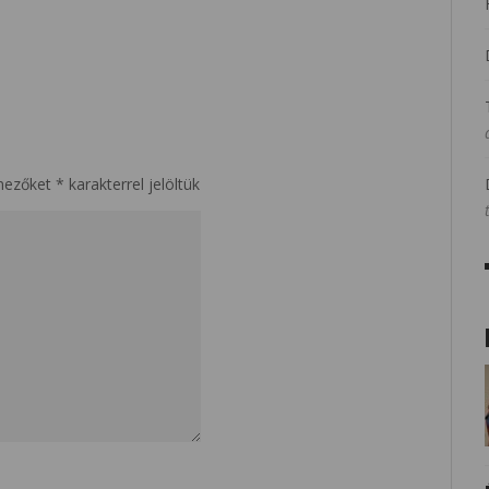
mezőket
*
karakterrel jelöltük