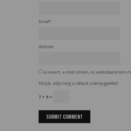
Email
*
Website
A nevem, e-mail címem, és weboldalcímem m
Kérjük, adja meg a választ számjegyekkel:
7 + 9 =