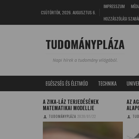
IMPRESSZUM
MÉDI
CSÜTÖRTÖK, 2026. AUGUSZTUS 6.
HOZZÁSZÓLÁSI SZABÁ
TUDOMÁNYPLÁZA
Napi hírek a tudomány világából.
EGÉSZSÉG ÉS ÉLETMÓD
TECHNIKA
UNIV
A ZIKA-LÁZ TERJEDÉSÉNEK
AZ A
MATEMATIKAI MODELLJE
ALAP
NA
2019/04/19
TUDOMÁNYPLÁZA
2020/01/22
TUD