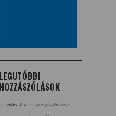
LEGUTÓBBI
HOZZÁSZÓLÁSOK
TudományPláza
-
Melyik a gyengébb nem?