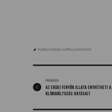
Kodály-módszer
szolfézs
szolmizáció
PREVIOUS
AZ ERDEI FENYŐK ILLATA ENYHÍTHETI A
KLÍMAVÁLTOZÁS HATÁSAIT