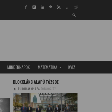
MINDENNAPOK
MATEMATIKA
KVÍZ
BLOKKLÁNC ALAPÚ TŐZSDE
LÁTHATATLAN HAR
LEKÜZDHETETLEN 
TUDOMÁNYPLÁZA
2018/03/27
CSONKA BENCE
2021