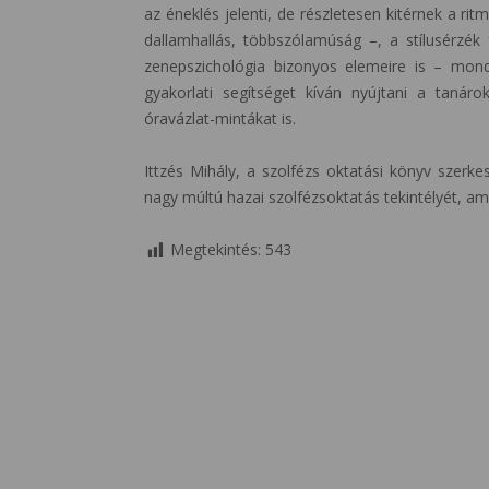
az éneklés jelenti, de részletesen kitérnek a ri
dallamhallás, többszólamúság –, a stílusérzék 
zenepszichológia bizonyos elemeire is – mond
gyakorlati segítséget kíván nyújtani a tanáro
óravázlat-mintákat is.
Ittzés Mihály, a szolfézs oktatási könyv szerkes
nagy múltú hazai szolfézsoktatás tekintélyét, ame
Megtekintés:
543