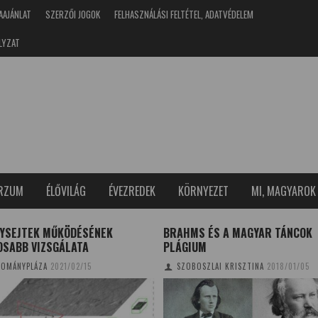
AAJÁNLAT
SZERZŐI JOGOK
FELHASZNÁLÁSI FELTÉTEL, ADATVÉDELEM
LYZAT
ERZUM
ÉLŐVILÁG
ÉVEZREDEK
KÖRNYEZET
MI, MAGYAROK
GYSEJTEK MŰKÖDÉSÉNEK
BRAHMS ÉS A MAGYAR TÁNCOK
OSABB VIZSGÁLATA
PLÁGIUM
OMÁNYPLÁZA
2021/02/15
SZOBOSZLAI KRISZTINA
2018/01/05