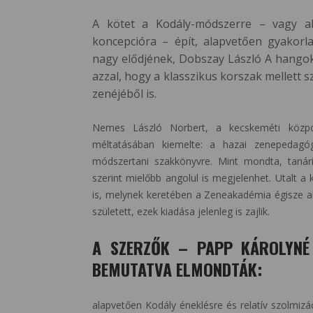
A kötet a Kodály-módszerre – vagy ah
koncepcióra – épít, alapvetően gyakorla
nagy elődjének, Dobszay László A hangok 
azzal, hogy a klasszikus korszak mellett 
zenéjéből is.
Nemes László Norbert, a kecskeméti közpon
méltatásában kiemelte: a hazai zenepedagó
módszertani szakkönyvre. Mint mondta, tanár
szerint mielőbb angolul is megjelenhet. Utalt 
is, melynek keretében a Zeneakadémia égisze a
született, ezek kiadása jelenleg is zajlik.
A SZERZŐK – PAPP KÁROLYNÉ
BEMUTATVA ELMONDTÁK:
alapvetően Kodály éneklésre és relatív szolmizá