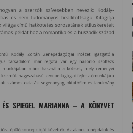
ogyan a szerzők szívesebben nevezik: Kodály-
tias és nem tudományos beállítottságú. Kitágítja
világa című hatkötetes sorozatának stíluskereteit
számos példát hoz a romantika és a huszadik század
tú Kodály Zoltán Zenepedagógiai Intézet igazgatója
gus társadalom már régóta vár egy hasonló szolfézs
i munkájában máris használja a kötetet, mely reményei
a közelmúlt nagyszabású zenepedagógiai fejlesztőmunkájára
latt számos oktatási segédanyag, oktatófilm és tanulmány
 ÉS SPIEGEL MARIANNA – A KÖNYVET
cióra épülő koncepcióját követték. Az alapot a népdalok és