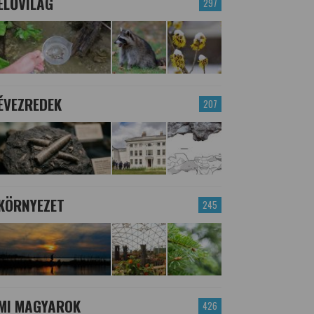
ÉLŐVILÁG
297
ÉVEZREDEK
207
KÖRNYEZET
245
MI MAGYAROK
426