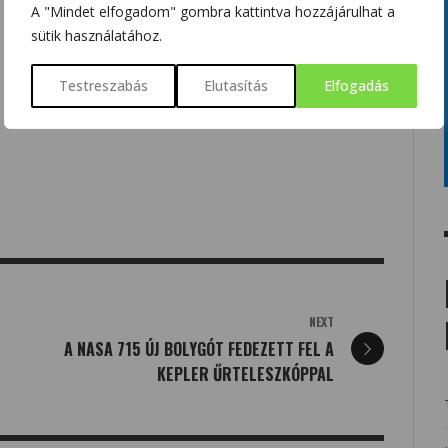
A "Mindet elfogadom" gombra kattintva hozzájárulhat a
sütik használatához.
Testreszabás
Elutasítás
Elfogadás
NEXT
A NASA 715 ÚJ BOLYGÓT FEDEZETT FEL A
KEPLER ŰRTELESZKÓPPAL