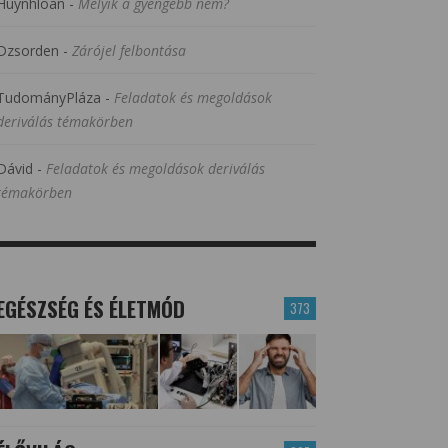
Huynhloan
-
Melyik a gyengébb nem?
Dzsorden
-
Zárójel felbontása
TudományPláza
-
Feladatok és megoldások
deriválás témakörben
Dávid
-
Feladatok és megoldások deriválás
témakörben
EGÉSZSÉG ÉS ÉLETMÓD
373