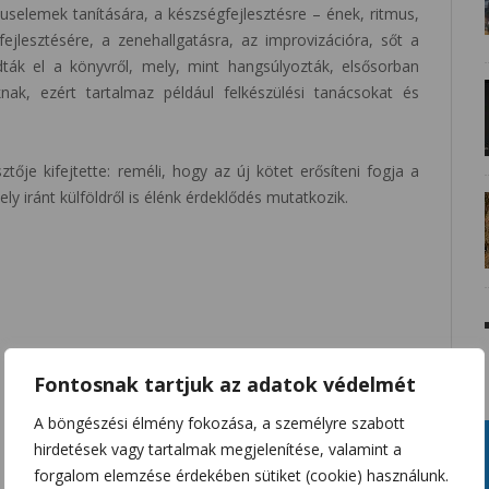
tmuselemek tanítására, a készségfejlesztésre – ének, ritmus,
fejlesztésére, a zenehallgatásra, az improvizációra, sőt a
ták el a könyvről, mely, mint hangsúlyozták, elsősorban
knak, ezért tartalmaz például felkészülési tanácsokat és
ztője kifejtette: reméli, hogy az új kötet erősíteni fogja a
ly iránt külföldről is élénk érdeklődés mutatkozik.
Fontosnak tartjuk az adatok védelmét
A böngészési élmény fokozása, a személyre szabott
hirdetések vagy tartalmak megjelenítése, valamint a
forgalom elemzése érdekében sütiket (cookie) használunk.