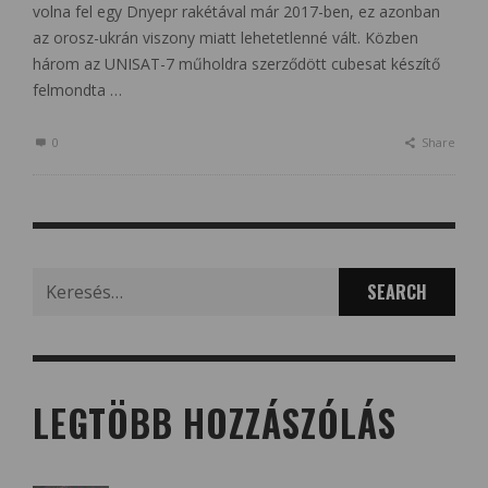
volna fel egy Dnyepr rakétával már 2017-ben, ez azonban
az orosz-ukrán viszony miatt lehetetlenné vált. Közben
három az UNISAT-7 műholdra szerződött cubesat készítő
felmondta …
0
Share
Search
for:
LEGTÖBB HOZZÁSZÓLÁS