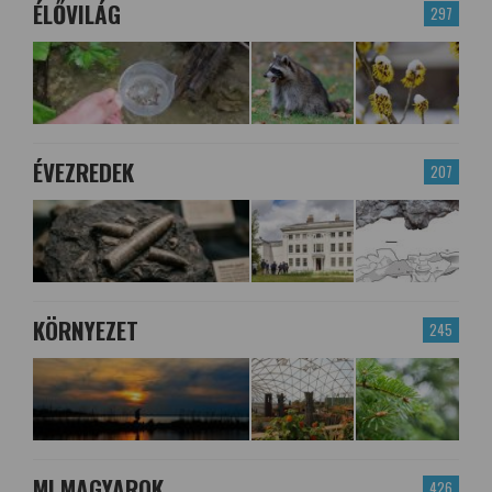
ÉLŐVILÁG
297
ÉVEZREDEK
207
KÖRNYEZET
245
MI MAGYAROK
426