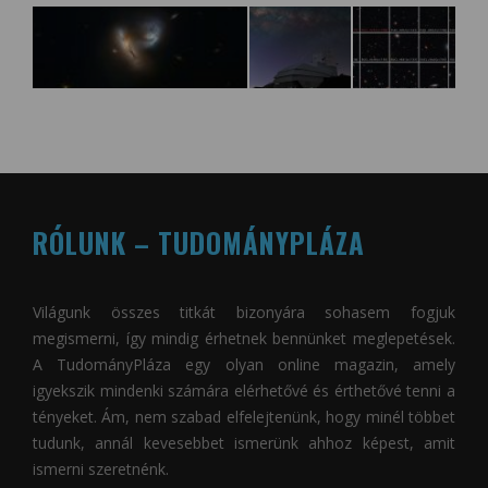
RÓLUNK – TUDOMÁNYPLÁZA
Világunk összes titkát bizonyára sohasem fogjuk
megismerni, így mindig érhetnek bennünket meglepetések.
A
TudományPláza
egy olyan online magazin, amely
igyekszik mindenki számára elérhetővé és érthetővé tenni a
tényeket. Ám, nem szabad elfelejtenünk, hogy minél többet
tudunk, annál kevesebbet ismerünk ahhoz képest, amit
ismerni szeretnénk.