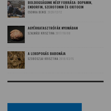
BOLDOGSÁGUNK NÉGY FORRÁSA: DOPAMIN,
ENDORFIN, SZEROTONIN ÉS OXITOCIN
CSONKA BENCE
2020/12/12
AGYÉRKATASZTRÓFÁK NYOMÁBAN
SZALMÁSI KRISZTINA
2017/10/08
A LEKOPOGÁS BABONÁJA
SZOBOSZLAI KRISZTINA
2018/03/15