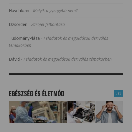
Huynhloan
-
Melyik a gyengébb nem?
Dzsorden
-
Zárójel felbontása
TudományPláza
-
Feladatok és megoldások deriválás
témakörben
Dávid
-
Feladatok és megoldások deriválás témakörben
EGÉSZSÉG ÉS ÉLETMÓD
373