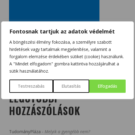
Fontosnak tartjuk az adatok védelmét
A böngészési élmény fokozása, a személyre szabott
hirdetések vagy tartalmak megjelenítése, valamint a
forgalom elemzése érdekében sütiket (cookie) használunk.
A "Mindet elfogadom" gombra kattintva hozzájárulhat a
sütik használatához.
Testreszabás
Elutasítás
Elfogadás
LEGUTÓBBI
HOZZÁSZÓLÁSOK
TudományPláza
-
Melyik a gyengébb nem?