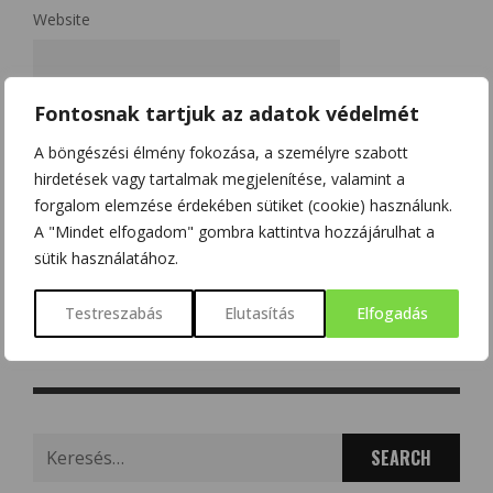
Website
Fontosnak tartjuk az adatok védelmét
A nevem, e-mail címem, és weboldalcímem mentése a
böngészőben a következő hozzászólásomhoz.
A böngészési élmény fokozása, a személyre szabott
hirdetések vagy tartalmak megjelenítése, valamint a
Kérjük, adja meg a választ számjegyekkel:
forgalom elemzése érdekében sütiket (cookie) használunk.
A "Mindet elfogadom" gombra kattintva hozzájárulhat a
4 + 14 =
sütik használatához.
Testreszabás
Elutasítás
Elfogadás
Search
for: