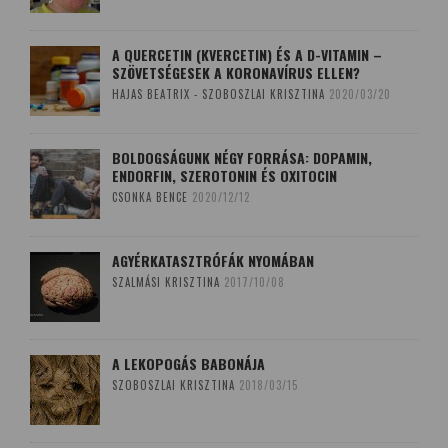
A QUERCETIN (KVERCETIN) ÉS A D-VITAMIN –
SZÖVETSÉGESEK A KORONAVÍRUS ELLEN?
HAJAS BEATRIX - SZOBOSZLAI KRISZTINA
2020/03/20
BOLDOGSÁGUNK NÉGY FORRÁSA: DOPAMIN,
ENDORFIN, SZEROTONIN ÉS OXITOCIN
CSONKA BENCE
2020/12/12
AGYÉRKATASZTRÓFÁK NYOMÁBAN
SZALMÁSI KRISZTINA
2017/10/08
A LEKOPOGÁS BABONÁJA
SZOBOSZLAI KRISZTINA
2018/03/15