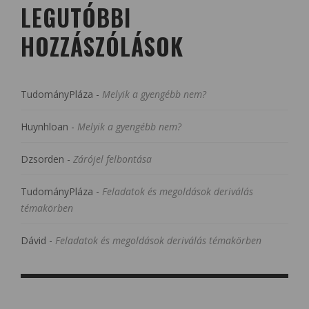
LEGUTÓBBI
HOZZÁSZÓLÁSOK
TudományPláza
-
Melyik a gyengébb nem?
Huynhloan
-
Melyik a gyengébb nem?
Dzsorden
-
Zárójel felbontása
TudományPláza
-
Feladatok és megoldások deriválás
témakörben
Dávid
-
Feladatok és megoldások deriválás témakörben