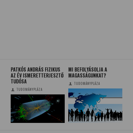
PATKÓS ANDRÁS FIZIKUS
MI BEFOLYÁSOLJA A
SZ
AZ ÉV ISMERETTERJESZTŐ
MAGASSÁGUNKAT?
SO
TUDÓSA
TUDOMÁNYPLÁZA
TUDOMÁNYPLÁZA