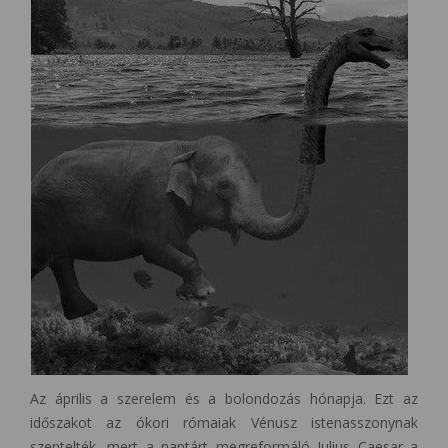
Az április a szerelem és a bolondozás hónapja. Ezt az
időszakot az ókori rómaiak Vénusz istenasszonynak
szentelték, mert a naptárt megreformáló Julius Caesar a