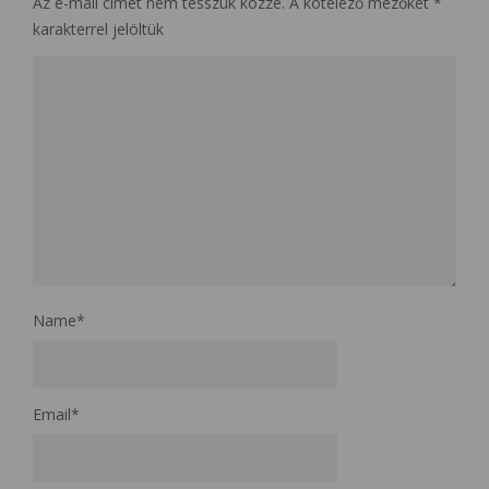
Az e-mail címet nem tesszük közzé.
A kötelező mezőket
*
karakterrel jelöltük
Name
*
Email
*