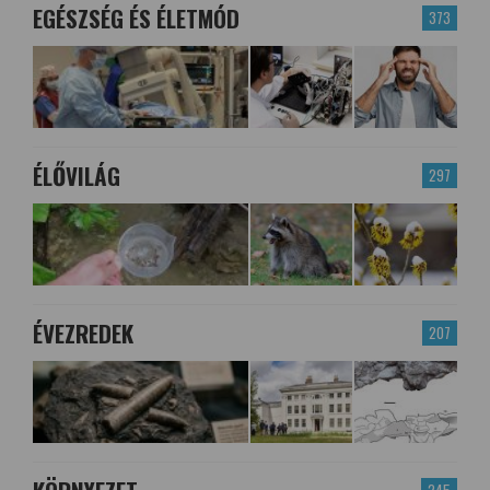
EGÉSZSÉG ÉS ÉLETMÓD
373
ÉLŐVILÁG
297
ÉVEZREDEK
207
245