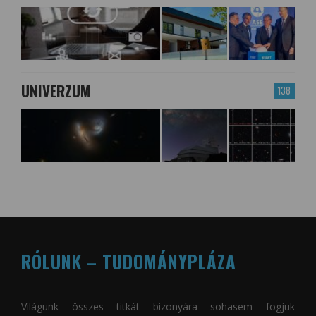
UNIVERZUM
138
RÓLUNK – TUDOMÁNYPLÁZA
Világunk összes titkát bizonyára sohasem fogjuk