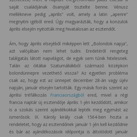
saját családjának ősanyját tisztelte benne. Vénusz
mellékneve pedig „aprilis” volt, amely a latin „aperire”
megnyitni igéből ered. Úgy magyarázták, hogy a konzulok
április elsején nyitották meg hivatalosan az esztendőt.
Ám, hogy április elsejéből miképpen lett „Bolondok napja”,
azt valójában nem lehet tudni. Eredetéről rengeteg
találgatás látott napvilágot, de egyik sem tűnik hitelesnek.
Talán az óitáliai Szaturnáliákból származó középkori
bolondünnepre vezethető vissza? Az egyetlen probléma
csak az, hogy ezt az ünnepet december 28-án vagy újév
napján, január elsején tartották. Egy másik forrás szerint az
áprilisi tréfálkozás
Franciaországból
ered, mivel a régi
francia naptár új esztendője április 1-jén kezdődött, amikor
is a szokás szerint ajándékokkal lepték meg egymást az
ismerősök. IX. Károly király csak 1564-ben hozta a
rendeletet, hogy az esztendőnek január 1-jén kell kezdődnie
és bár az ajándékozások időpontja is áttolódott január