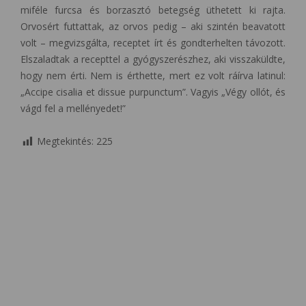
miféle furcsa és borzasztó betegség üthetett ki rajta.
Orvosért futtattak, az orvos pedig – aki szintén beavatott
volt – megvizsgálta, receptet írt és gondterhelten távozott.
Elszaladtak a recepttel a gyógyszerészhez, aki visszaküldte,
hogy nem érti. Nem is érthette, mert ez volt ráírva latinul:
„Accipe cisalia et dissue purpunctum”. Vagyis „Végy ollót, és
vágd fel a mellényedet!”
Megtekintés:
225