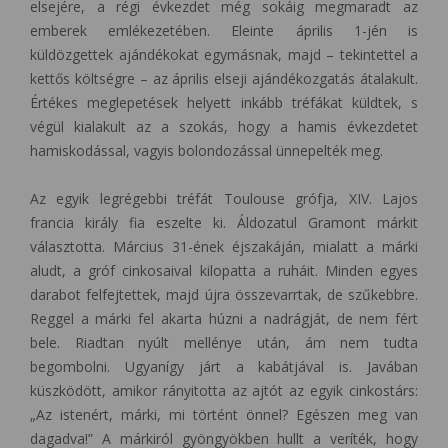
elsejére, a régi évkezdet még sokáig megmaradt az
emberek emlékezetében. Eleinte április 1-jén is
küldözgettek ajándékokat egymásnak, majd – tekintettel a
kettős költségre – az április elseji ajándékozgatás átalakult.
Értékes meglepetések helyett inkább tréfákat küldtek, s
végül kialakult az a szokás, hogy a hamis évkezdetet
hamiskodással, vagyis bolondozással ünnepelték meg.
Az egyik legrégebbi tréfát Toulouse grófja, XIV. Lajos
francia király fia eszelte ki. Áldozatul Gramont márkit
választotta. Március 31-ének éjszakáján, mialatt a márki
aludt, a gróf cinkosaival kilopatta a ruháit. Minden egyes
darabot felfejtettek, majd újra összevarrtak, de szűkebbre.
Reggel a márki fel akarta húzni a nadrágját, de nem fért
bele. Riadtan nyúlt mellénye után, ám nem tudta
begombolni. Ugyanígy járt a kabátjával is. Javában
küszködött, amikor rányitotta az ajtót az egyik cinkostárs:
„Az istenért, márki, mi történt önnel? Egészen meg van
dagadva!” A márkiról gyöngyökben hullt a veríték, hogy