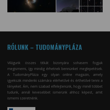
RÓLUNK – TUDOMÁNYPLÁZA
Világunk összes titkát bizonyára sohasem fogjuk
megismerni, így mindig érhetnek bennünket meglepetések.
A
TudományPláza
egy olyan online magazin, amely
igyekszik mindenki számára elérhetővé és érthetővé tenni a
tényeket. Ám, nem szabad elfelejtenünk, hogy minél többet
tudunk, annál kevesebbet ismerünk ahhoz képest, amit
ismerni szeretnénk.