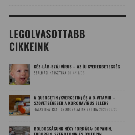
LEGOLVASOTTABB
CIKKEINK
KÉZ-LÁB-SZÁJ VÍRUS – AZ ÚJ GYEREKBETEGSÉG
SZALMÁSI KRISZTINA
2014/11/05
A QUERCETIN (KVERCETIN) ÉS A D-VITAMIN –
SZÖVETSÉGESEK A KORONAVÍRUS ELLEN?
HAJAS BEATRIX - SZOBOSZLAI KRISZTINA
2020/03/20
BOLDOGSÁGUNK NÉGY FORRÁSA: DOPAMIN,
ENDORFIN, SZEROTONIN ÉS OXITOCIN