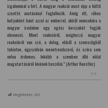
izgalommal a hírt. A magyar reakció most épp a költő
szentté avatásával foglalkozik. Amíg élt, rühes
kutyaként bánt azzal az emberrel, akiről nemsokára a
magyar irodalom egy egész korszakát fogják
elnevezni. Mivel reakcióról, méghozzá magyar
reakcióról van szó, a dolog, ebből a szemszögből
tekintve, úgyszólván menetrendszerű, és szóra sem
volna érdemes. Inkább a szemben álló oldal
magatartásáról kívánok beszélni.”
(Arthur Koestler)
Megtekintés:
203