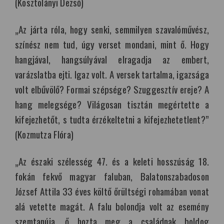
(Kosztolányi Dezső)
„Az járta róla, hogy senki, semmilyen szavalóművész,
színész nem tud, úgy verset mondani, mint ő. Hogy
hangjával, hangsúlyával elragadja az embert,
varázslatba ejti. Igaz volt. A versek tartalma, igazsága
volt elbűvölő? Formai szépsége? Szuggesztív ereje? A
hang melegsége? Világosan tisztán megértette a
kifejezhetőt, s tudta érzékeltetni a kifejezhetetlent?”
(Kozmutza Flóra)
„Az északi szélesség 47. és a keleti hosszúság 18.
fokán fekvő magyar faluban, Balatonszabadoson
József Attila 33 éves költő őrültségi rohamában vonat
alá vetette magát. A falu bolondja volt az esemény
szemtanúja, ő hozta meg a családnak boldog