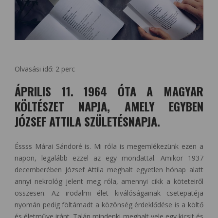
Olvasási idő:
2
perc
ÁPRILIS 11. 1964 ÓTA A MAGYAR
KÖLTÉSZET NAPJA, AMELY EGYBEN
JÓZSEF ATTILA SZÜLETÉSNAPJA.
Éssss Márai Sándoré is. Mi róla is megemlékezünk ezen a
napon, legalább ezzel az egy mondattal. Amikor 1937
decemberében József Attila meghalt egyetlen hónap alatt
annyi nekrológ jelent meg róla, amennyi cikk a köteteiről
összesen. Az irodalmi élet kiválóságainak csetepatéja
nyomán pedig föltámadt a közönség érdeklődése is a költő
és életműve iránt. Talán mindenki meghalt vele egy kicsit és