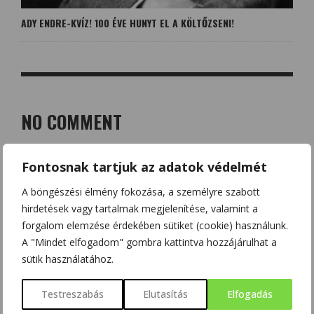
ADY ENDRE-KVÍZ! 100 ÉVE HUNYT EL A KÖLTŐZSENI!
NO COMMENT
LEAVE A REPLY
Fontosnak tartjuk az adatok védelmét
Az e-mail címet nem tesszük közzé.
A kötelező mezőket
*
A böngészési élmény fokozása, a személyre szabott
karakterrel jelöltük
hirdetések vagy tartalmak megjelenítése, valamint a
forgalom elemzése érdekében sütiket (cookie) használunk.
A "Mindet elfogadom" gombra kattintva hozzájárulhat a
sütik használatához.
Testreszabás
Elutasítás
Elfogadás