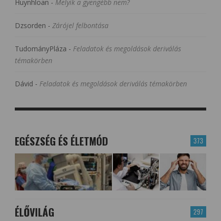
Huynhloan
-
Melyik a gyengébb nem?
Dzsorden
-
Zárójel felbontása
TudományPláza
-
Feladatok és megoldások deriválás
témakörben
Dávid
-
Feladatok és megoldások deriválás témakörben
EGÉSZSÉG ÉS ÉLETMÓD
373
ÉLŐVILÁG
297