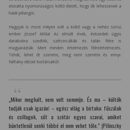
elsiratta nyomorúságos költő életét, hogy ők lehessenek a
halál pillangói.
Hagyjuk is most milyen volt a költő vagy a nehéz sorsú
ember József Attila! Az elmúlt évek, évtizedek úgyis
darabokra szedték, szétcincálták és talán félre is
magyarázták. Mert minden értelmezés félreértelmezés.
Tehát, lehet őt szeretni, meg nem szeretni és ennyi.
Néhány idézet kortársaitól:
„Mikor meghalt, nem volt semmije. És ma – költők
tudják csak igazán! – egész világ a birtoka: fűszálak
és csillagok, sőt a szótár egyes szavai, amiket
büntetlenül senki többé el nem vehet tőle.” (Pilinszky