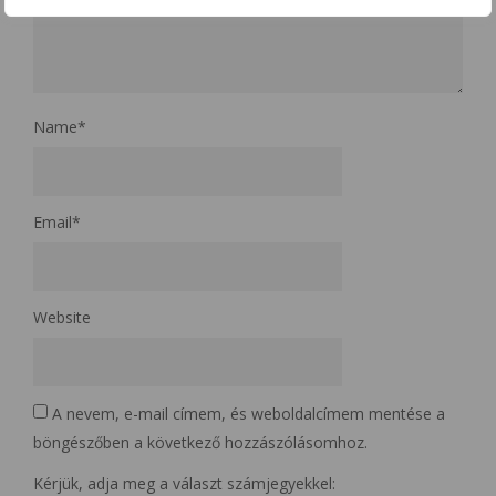
Name
*
Email
*
Website
A nevem, e-mail címem, és weboldalcímem mentése a
böngészőben a következő hozzászólásomhoz.
Kérjük, adja meg a választ számjegyekkel: