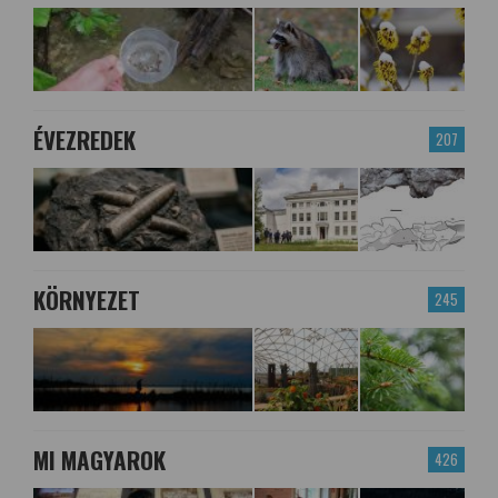
ÉVEZREDEK
207
KÖRNYEZET
245
MI MAGYAROK
426