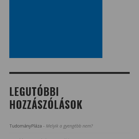
LEGUTÓBBI
HOZZÁSZÓLÁSOK
TudományPláza
-
Melyik a gyengébb nem?