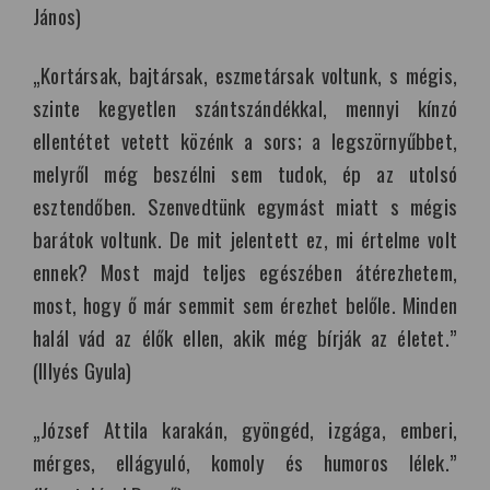
János)
„Kortársak, bajtársak, eszmetársak voltunk, s mégis,
szinte kegyetlen szántszándékkal, mennyi kínzó
ellentétet vetett közénk a sors; a legszörnyűbbet,
melyről még beszélni sem tudok, ép az utolsó
esztendőben. Szenvedtünk egymást miatt s mégis
barátok voltunk. De mit jelentett ez, mi értelme volt
ennek? Most majd teljes egészében átérezhetem,
most, hogy ő már semmit sem érezhet belőle. Minden
halál vád az élők ellen, akik még bírják az életet.”
(Illyés Gyula)
„József Attila karakán, gyöngéd, izgága, emberi,
mérges, ellágyuló, komoly és humoros lélek.”