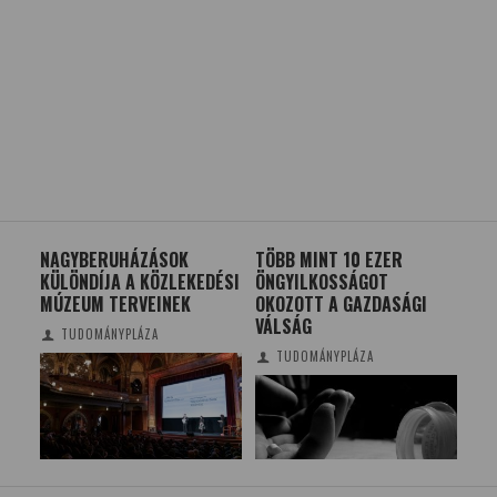
NAGYBERUHÁZÁSOK
TÖBB MINT 10 EZER
A K
KÜLÖNDÍJA A KÖZLEKEDÉSI
ÖNGYILKOSSÁGOT
A 
MÚZEUM TERVEINEK
OKOZOTT A GAZDASÁGI
KA
VÁLSÁG
TUDOMÁNYPLÁZA
TUDOMÁNYPLÁZA