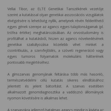
Vellai Tibor, az ELTE Genetikai Tanszékének vezetője
szerint a kutatással olyan genetikai asszociációs vizsgálatok
elvégzésére is lehetőség nyílik, amelynek révén felderíthető
egyes gének szerepe az agancs egyes tulajdonságainak (pl.
trófea értéke) meghatározásában. Az orvostudomány is
profitálhat a kutatásból, hiszen az agancs növekedésének
genetikai szabályozása közelebb vihet minket a
csontritkulás, a szervfejlődés, a szöveti regeneráció vagy
egyes tumoros folyamatok molekuláris hátterének
pontosabb megértéséhez.
A gímszarvas genomjának feltárása több más hasonló,
természetvédelmi célú kutatás sikeres elindításához
jelentett és jelent bátorítást. A szarvas esetében
alkalmazott genomdiagnosztika a vaddisznó állományok
nyomon követésére is alkalmas lehet.
A szarvasokra jellemző hatalmas agancs mindig is kivívta az