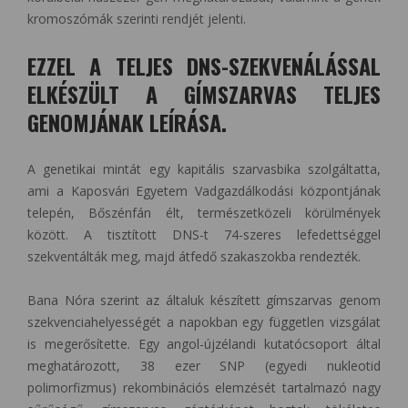
kromoszómák szerinti rendjét jelenti.
EZZEL A TELJES DNS-SZEKVENÁLÁSSAL
ELKÉSZÜLT A GÍMSZARVAS TELJES
GENOMJÁNAK LEÍRÁSA.
A genetikai mintát egy kapitális szarvasbika szolgáltatta,
ami a Kaposvári Egyetem Vadgazdálkodási központjának
telepén, Bőszénfán élt, természetközeli körülmények
között. A tisztított DNS-t 74-szeres lefedettséggel
szekventálták meg, majd átfedő szakaszokba rendezték.
Bana Nóra szerint az általuk készített gímszarvas genom
szekvenciahelyességét a napokban egy független vizsgálat
is megerősítette. Egy angol-újzélandi kutatócsoport által
meghatározott, 38 ezer SNP (egyedi nukleotid
polimorfizmus) rekombinációs elemzését tartalmazó nagy