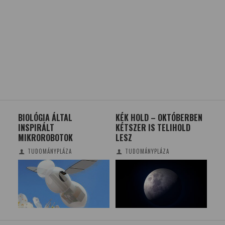
BIOLÓGIA ÁLTAL
KÉK HOLD – OKTÓBERBEN
HI
INSPIRÁLT
KÉTSZER IS TELIHOLD
KÖ
MIKROROBOTOK
LESZ
A 
IS
TUDOMÁNYPLÁZA
TUDOMÁNYPLÁZA