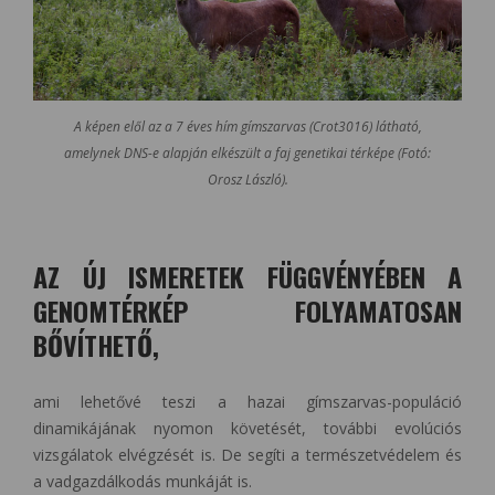
A képen elől az a 7 éves hím gímszarvas (Crot3016) látható,
amelynek DNS-e alapján elkészült a faj genetikai térképe (Fotó:
Orosz László).
AZ ÚJ ISMERETEK FÜGGVÉNYÉBEN A
GENOMTÉRKÉP FOLYAMATOSAN
BŐVÍTHETŐ,
ami lehetővé teszi a hazai gímszarvas-populáció
dinamikájának nyomon követését, további evolúciós
vizsgálatok elvégzését is. De segíti a természetvédelem és
a vadgazdálkodás munkáját is.