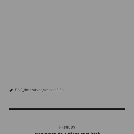
DNS
gímszarvas
szekvenálás
PREVIOUS