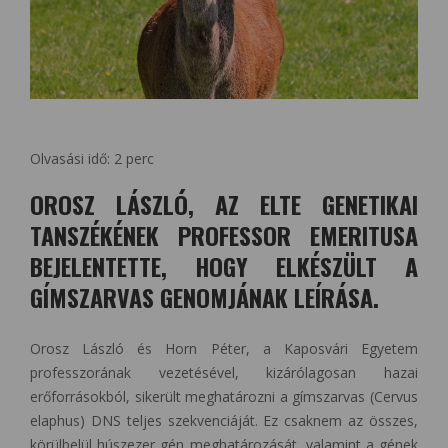
Olvasási idő:
2
perc
OROSZ LÁSZLÓ, AZ ELTE GENETIKAI
TANSZÉKÉNEK PROFESSOR EMERITUSA
BEJELENTETTE, HOGY ELKÉSZÜLT A
GÍMSZARVAS GENOMJÁNAK LEÍRÁSA.
Orosz László és Horn Péter, a Kaposvári Egyetem
professzorának vezetésével, kizárólagosan hazai
erőforrásokból, sikerült meghatározni a gímszarvas (Cervus
elaphus) DNS teljes szekvenciáját. Ez csaknem az összes,
körülbelül húszezer gén meghatározását, valamint a gének