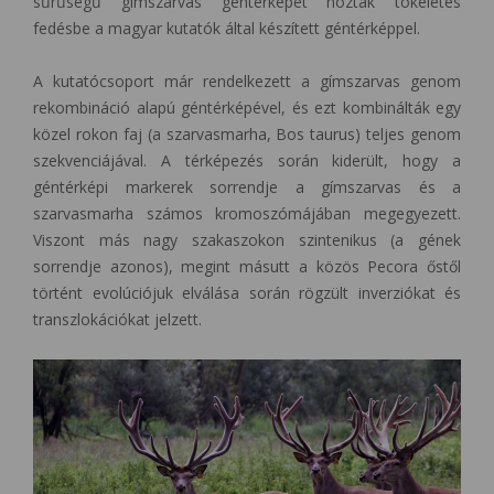
sűrűségű gímszarvas géntérképet hoztak tökéletes
fedésbe a magyar kutatók által készített géntérképpel.
A kutatócsoport már rendelkezett a gímszarvas genom
rekombináció alapú géntérképével, és ezt kombinálták egy
közel rokon faj (a szarvasmarha, Bos taurus) teljes genom
szekvenciájával. A térképezés során kiderült, hogy a
géntérképi markerek sorrendje a gímszarvas és a
szarvasmarha számos kromoszómájában megegyezett.
Viszont más nagy szakaszokon szintenikus (a gének
sorrendje azonos), megint másutt a közös Pecora őstől
történt evolúciójuk elválása során rögzült inverziókat és
transzlokációkat jelzett.