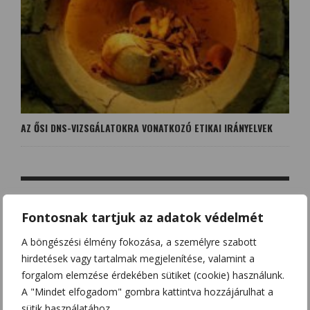
AZ ŐSI DNS-VIZSGÁLATOKRA VONATKOZÓ ETIKAI IRÁNYELVEK
Fontosnak tartjuk az adatok védelmét
NO COMMENT
A böngészési élmény fokozása, a személyre szabott
hirdetések vagy tartalmak megjelenítése, valamint a
LEAVE A REPLY
forgalom elemzése érdekében sütiket (cookie) használunk.
A "Mindet elfogadom" gombra kattintva hozzájárulhat a
Az e-mail címet nem tesszük közzé.
A kötelező mezőket
*
sütik használatához.
karakterrel jelöltük