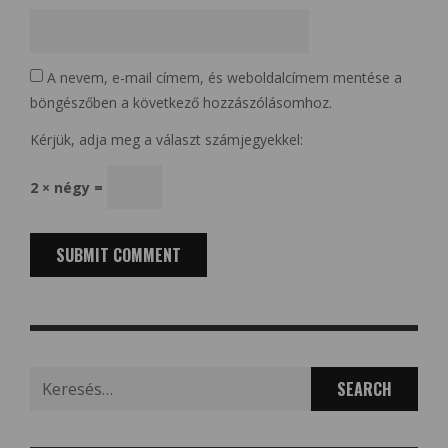
A nevem, e-mail címem, és weboldalcímem mentése a
böngészőben a következő hozzászólásomhoz.
Kérjük, adja meg a választ számjegyekkel:
2 × négy =
Search
for: