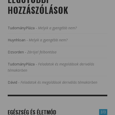
HOZZÁSZÓLÁSOK
TudományPláza
-
Melyik a gyengébb nem?
Huynhloan
-
Melyik a gyengébb nem?
Dzsorden
-
Zárójel felbontása
TudományPláza
-
Feladatok és megoldások deriválás
témakörben
Dávid
-
Feladatok és megoldások deriválás témakörben
EGÉSZSÉG ÉS ÉLETMÓD
373