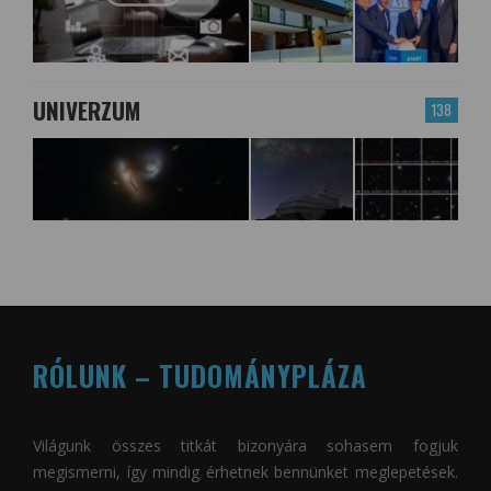
UNIVERZUM
138
RÓLUNK – TUDOMÁNYPLÁZA
Világunk összes titkát bizonyára sohasem fogjuk
megismerni, így mindig érhetnek bennünket meglepetések.