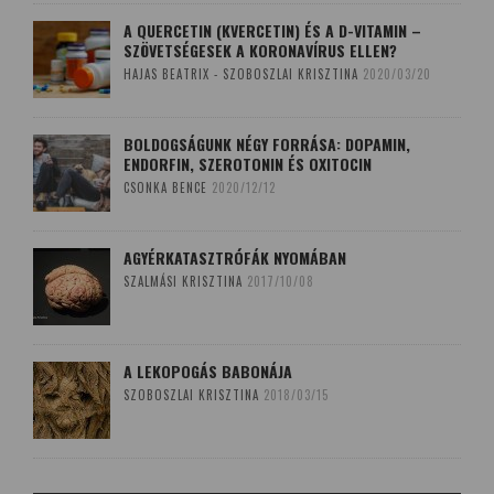
A QUERCETIN (KVERCETIN) ÉS A D-VITAMIN –
SZÖVETSÉGESEK A KORONAVÍRUS ELLEN?
HAJAS BEATRIX - SZOBOSZLAI KRISZTINA
2020/03/20
BOLDOGSÁGUNK NÉGY FORRÁSA: DOPAMIN,
ENDORFIN, SZEROTONIN ÉS OXITOCIN
CSONKA BENCE
2020/12/12
AGYÉRKATASZTRÓFÁK NYOMÁBAN
SZALMÁSI KRISZTINA
2017/10/08
A LEKOPOGÁS BABONÁJA
SZOBOSZLAI KRISZTINA
2018/03/15