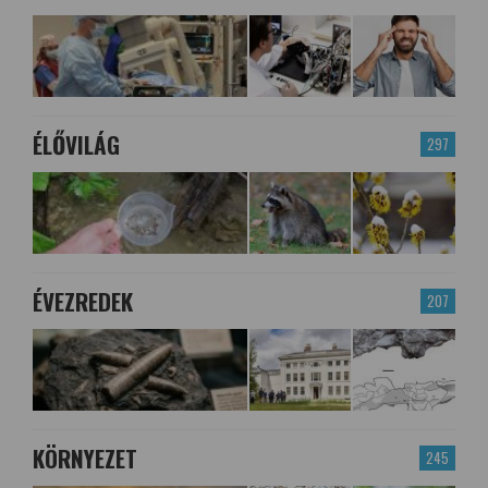
ÉLŐVILÁG
297
ÉVEZREDEK
207
KÖRNYEZET
245