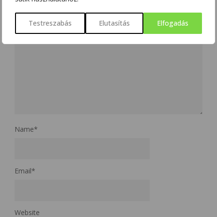
Testreszabás
Elutasítás
Elfogadás
Name
*
Email
*
Website