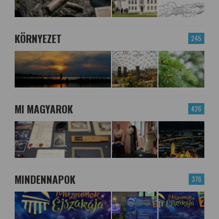
KÖRNYEZET
245
MI MAGYAROK
426
MINDENNAPOK
376