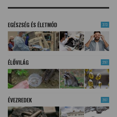
EGÉSZSÉG ÉS ÉLETMÓD
373
ÉLŐVILÁG
297
ÉVEZREDEK
207