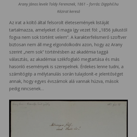
Arany János levele Toldy Ferencnek, 1861 – forrás: Digiphil.hu
Kézirat kereső
Az irat a költő által felsorolt életesemények listáját
tartalmazza, amelyeket ő maga így vezet föl: „1856 juliustól
fogva nem sok történt velem”. A karakterfelismerő szoftver
biztosan nem áll meg elgondolkodni azon, hogy az Arany
szerint „nem sok” történésben az akadémia taggá
választás, az akadémiai székfoglaló megtartása és más
hasonló események is szerepelnek. Érdekes lenne tudni, a
számítógép a mélytanulás során tulajdonít-e jelentőséget
annak, hogy egyes évszámok alá vannak húzva, mások
pedig nincsenek…