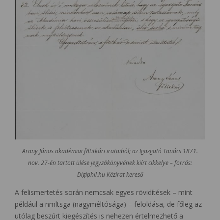
Arany János akadémiai főtitkári irataiból; az Igazgató Tanács 1871.
nov. 27-én tartott ülése jegyzőkönyvének kiírt cikkelye – forrás:
Digiphil.hu Kézirat kereső
A felismertetés során nemcsak egyes rövidítések – mint
például a nmltsga (nagyméltósága) – feloldása, de főleg az
utólag beszúrt kiegészítés is nehezen értelmezhető a