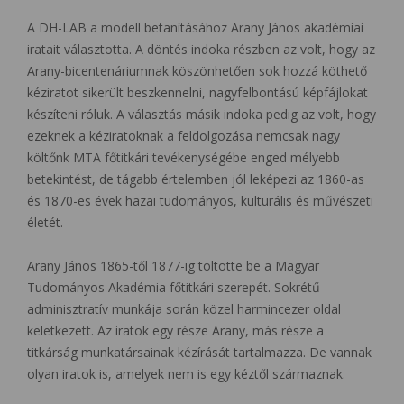
A DH-LAB a modell betanításához Arany János akadémiai
iratait választotta. A döntés indoka részben az volt, hogy az
Arany-bicentenáriumnak köszönhetően sok hozzá köthető
kéziratot sikerült beszkennelni, nagyfelbontású képfájlokat
készíteni róluk. A választás másik indoka pedig az volt, hogy
ezeknek a kéziratoknak a feldolgozása nemcsak nagy
költőnk MTA főtitkári tevékenységébe enged mélyebb
betekintést, de tágabb értelemben jól leképezi az 1860-as
és 1870-es évek hazai tudományos, kulturális és művészeti
életét.
Arany János 1865-től 1877-ig töltötte be a Magyar
Tudományos Akadémia főtitkári szerepét. Sokrétű
adminisztratív munkája során közel harmincezer oldal
keletkezett. Az iratok egy része Arany, más része a
titkárság munkatársainak kézírását tartalmazza. De vannak
olyan iratok is, amelyek nem is egy kéztől származnak.