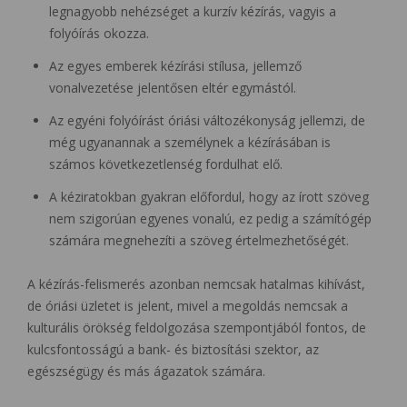
legnagyobb nehézséget a kurzív kézírás, vagyis a
folyóírás okozza.
Az egyes emberek kézírási stílusa, jellemző
vonalvezetése jelentősen eltér egymástól.
Az egyéni folyóírást óriási változékonyság jellemzi, de
még ugyanannak a személynek a kézírásában is
számos következetlenség fordulhat elő.
A kéziratokban gyakran előfordul, hogy az írott szöveg
nem szigorúan egyenes vonalú, ez pedig a számítógép
számára megnehezíti a szöveg értelmezhetőségét.
A kézírás-felismerés azonban nemcsak hatalmas kihívást,
de óriási üzletet is jelent, mivel a megoldás nemcsak a
kulturális örökség feldolgozása szempontjából fontos, de
kulcsfontosságú a bank- és biztosítási szektor, az
egészségügy és más ágazatok számára.