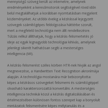
mennyiségű szöveg került az internetre, amelynek
eredményeként a keresőmotorok segítségével rövid időn
belül megtalálhatjuk a korábban nyomtatásban megjelent
közleményeket. Az utóbbi évekig a kézírással lejegyzett
szövegek számítógépes feldolgozása háttérbe szorult,
mert a megfelelő technológia nem állt rendelkezésre.
Túlzás nélkül állíthatjuk, hogy a kézírás-felismertetés jó
ideje az egyik legnagyobb technológiai kihívás, amelynek
jelenlegi sikerét hathatósan segíti a mesterséges
intelligencia (MI).
A kézírás-felismerést széles körben HTR-nek hívják az angol
megnevezése, a Handwritten Text Recognition akronímája
alapján. A technológia mostanára már bebizonyította:
képes a kézírásos szövegeket felismerni és számítógéppel
olvasható karaktersorozattá konvertálni. A mesterséges
intelligencia technikái közül a kézírás digitalizálásában és
értelmezésében különösen fontos szerepet kap a bonyolult
mintázatok felismerésére képes mélytanulás és a