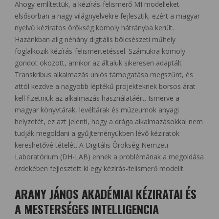
Ahogy említettük, a kézírás-felismerő MI modelleket
elsősorban a nagy világnyelvekre fejlesztik, ezért a magyar
nyelvű kéziratos örökség komoly hátrányba került.
Hazánkban alig néhány digitális bölcsészeti műhely
foglalkozik kézírás-felismertetéssel. Számukra komoly
gondot okozott, amikor az általuk sikeresen adaptált
Transkribus alkalmazás uniós támogatása megszűnt, és
attól kezdve a nagyobb léptékű projekteknek borsos árat
kell fizetniük az alkalmazás használatáért. Ismerve a
magyar könyvtárak, levéltárak és múzeumok anyagi
helyzetét, ez azt jelenti, hogy a drága alkalmazásokkal nem
tudják megoldani a gyűjteményükben lévő kéziratok
kereshetővé tételét. A Digitális Örökség Nemzeti
Laboratórium (DH-LAB) ennek a problémának a megoldása
érdekében fejlesztett ki egy kézírás-felismerő modellt.
ARANY JÁNOS AKADÉMIAI KÉZIRATAI ÉS
A MESTERSÉGES INTELLIGENCIA