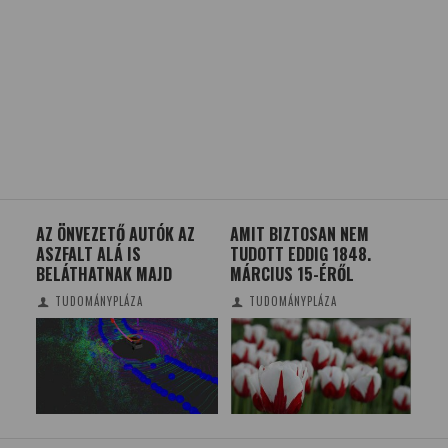
-
AZ ÖNVEZETŐ AUTÓK AZ
AMIT BIZTOSAN NEM
BU
ASZFALT ALÁ IS
TUDOTT EDDIG 1848.
DO
BELÁTHATNAK MAJD
MÁRCIUS 15-ÉRŐL
FES
TUDOMÁNYPLÁZA
TUDOMÁNYPLÁZA