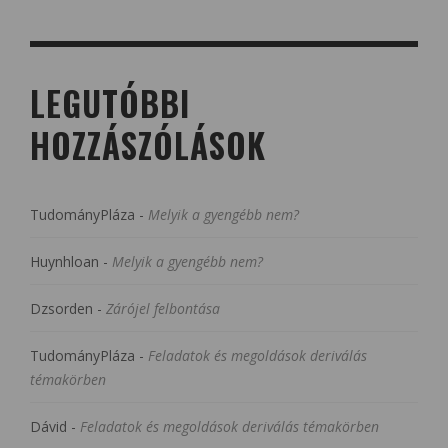
LEGUTÓBBI
HOZZÁSZÓLÁSOK
TudományPláza
-
Melyik a gyengébb nem?
Huynhloan
-
Melyik a gyengébb nem?
Dzsorden
-
Zárójel felbontása
TudományPláza
-
Feladatok és megoldások deriválás
témakörben
Dávid
-
Feladatok és megoldások deriválás témakörben