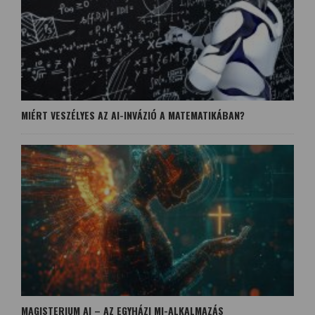
MIÉRT VESZÉLYES AZ AI-INVÁZIÓ A MATEMATIKÁBAN?
MAGISTERIUM AI – AZ EGYHÁZI MI-ALKALMAZÁS