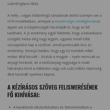
számítógépes látás.
A mély-, vagyis többrétegű tanulásnak döntő szerepe van a
HTR modellekben, amelyek a
mesterséges intelligenciának
éppen azt a tulajdonságát használják ki, hogy az MI
tanítható. A jó eredmény egyik feltétele, hogy a betanításra
szolgáló minta elég nagy legyen, ugyanis minél több
visszajelzést kap a szoftver, annál pontosabb lesz az
eredmény. Könnyű belátni, hogy egy tíz-tizenkét millió
ember által beszélt – köztük a magyar – nyelv nemcsak az
anyagi források, de a tanítóanyag nagysága is miatt
hátrányba kerül a milliárdos vagy sok száz milliós népesség
által használt nyelvhez képest.
A KÉZÍRÁSOS SZÖVEG FELISMERÉSÉNEK
FŐ KIHÍVÁSAI:
A karakterek elkülönítésében és felismerésében a