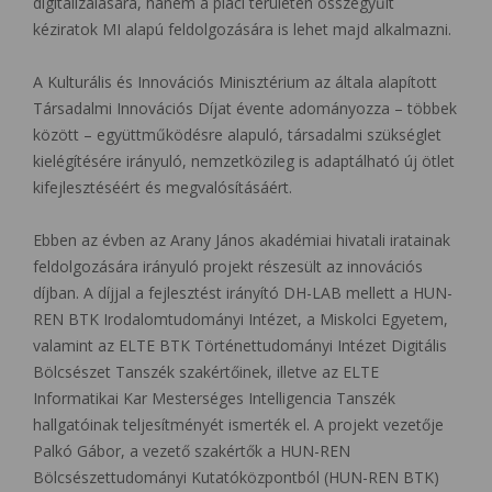
digitalizálására, hanem a piaci területen összegyűlt
kéziratok MI alapú feldolgozására is lehet majd alkalmazni.
A Kulturális és Innovációs Minisztérium az általa alapított
Társadalmi Innovációs Díjat évente adományozza – többek
között – együttműködésre alapuló, társadalmi szükséglet
kielégítésére irányuló, nemzetközileg is adaptálható új ötlet
kifejlesztéséért és megvalósításáért.
Ebben az évben az Arany János akadémiai hivatali iratainak
feldolgozására irányuló projekt részesült az innovációs
díjban. A díjjal a fejlesztést irányító DH-LAB mellett a HUN-
REN BTK Irodalomtudományi Intézet, a Miskolci Egyetem,
valamint az ELTE BTK Történettudományi Intézet Digitális
Bölcsészet Tanszék szakértőinek, illetve az ELTE
Informatikai Kar Mesterséges Intelligencia Tanszék
hallgatóinak teljesítményét ismerték el. A projekt vezetője
Palkó Gábor, a vezető szakértők a HUN-REN
Bölcsészettudományi Kutatóközpontból (HUN-REN BTK)