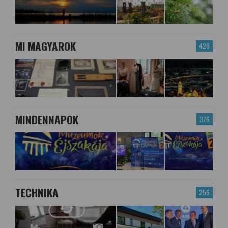
MI MAGYAROK
426
MINDENNAPOK
376
TECHNIKA
256