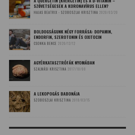
A QUERCETIN (KVERCETIN) ÉS A D-VITAMIN –
SZÖVETSÉGESEK A KORONAVÍRUS ELLEN?
HAJAS BEATRIX - SZOBOSZLAI KRISZTINA
2020/03/20
BOLDOGSÁGUNK NÉGY FORRÁSA: DOPAMIN,
ENDORFIN, SZEROTONIN ÉS OXITOCIN
CSONKA BENCE
2020/12/12
AGYÉRKATASZTRÓFÁK NYOMÁBAN
SZALMÁSI KRISZTINA
2017/10/08
A LEKOPOGÁS BABONÁJA
SZOBOSZLAI KRISZTINA
2018/03/15