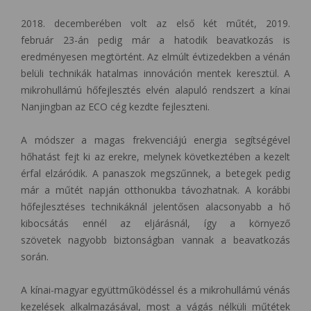
2018. decemberében volt az első két műtét, 2019.
február 23-án pedig már a hatodik beavatkozás is
eredményesen megtörtént. Az elmúlt évtizedekben a vénán
belüli technikák hatalmas innováción mentek keresztül. A
mikrohullámú hőfejlesztés elvén alapuló rendszert a kínai
Nanjingban az ECO cég kezdte fejleszteni.
A módszer a magas frekvenciájú energia segítségével
hőhatást fejt ki az erekre, melynek következtében a kezelt
érfal elzáródik. A panaszok megszűnnek, a betegek pedig
már a műtét napján otthonukba távozhatnak. A korábbi
hőfejlesztéses technikáknál jelentősen alacsonyabb a hő
kibocsátás ennél az eljárásnál, így a környező
szövetek nagyobb biztonságban vannak a beavatkozás
során.
A kínai-magyar együttműködéssel és a mikrohullámú vénás
kezelések alkalmazásával, most a vágás nélküli műtétek