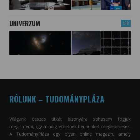
UNIVERZUM
138
RÓLUNK – TUDOMÁNYPLÁZA
Világunk összes titkát bizonyára sohasem fogjuk
megismerni, így mindig érhetnek bennünket meglepetések.
A
TudományPláza
egy olyan online magazin, amely