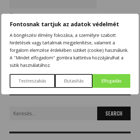
A nevem, e-mail címem, és weboldalcímem mentése a
Fontosnak tartjuk az adatok védelmét
böngészőben a következő hozzászólásomhoz.
A böngészési élmény fokozása, a személyre szabott
Kérjük, adja meg a választ számjegyekkel:
hirdetések vagy tartalmak megjelenítése, valamint a
forgalom elemzése érdekében sütiket (cookie) használunk.
18 − egy =
A "Mindet elfogadom" gombra kattintva hozzájárulhat a
sütik használatához.
Testreszabás
Elutasítás
Elfogadás
Search
for: