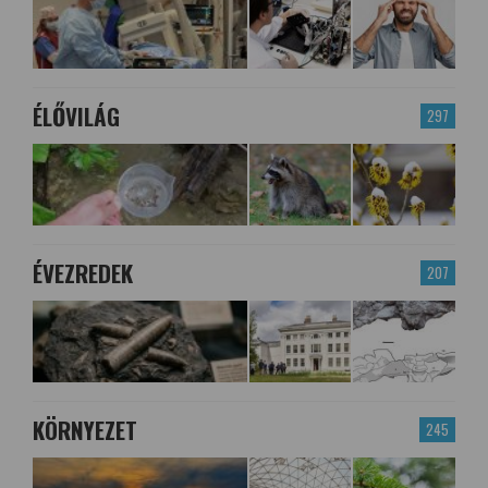
ÉLŐVILÁG
297
ÉVEZREDEK
207
KÖRNYEZET
245