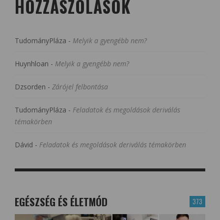
HOZZÁSZÓLÁSOK
TudományPláza
-
Melyik a gyengébb nem?
Huynhloan
-
Melyik a gyengébb nem?
Dzsorden
-
Zárójel felbontása
TudományPláza
-
Feladatok és megoldások deriválás
témakörben
Dávid
-
Feladatok és megoldások deriválás témakörben
EGÉSZSÉG ÉS ÉLETMÓD
373