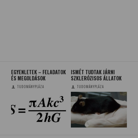
EGYENLETEK – FELADATOK
ISMÉT TUDTAK JÁRNI
AZ 
ÉS MEGOLDÁSOK
SZKLERÓZISOS ÁLLATOK
DÍJ
CÉ
TUDOMÁNYPLÁZA
TUDOMÁNYPLÁZA