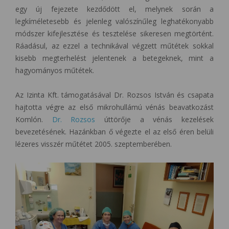
egy új fejezete kezdődött el, melynek során a
legkíméletesebb és jelenleg valószínűleg leghatékonyabb
módszer kifejlesztése és tesztelése sikeresen megtörtént.
Ráadásul, az ezzel a technikával végzett műtétek sokkal
kisebb megterhelést jelentenek a betegeknek, mint a
hagyományos műtétek.
Az Izinta Kft. támogatásával Dr. Rozsos István és csapata
hajtotta végre az első mikrohullámú vénás beavatkozást
Komlón.
Dr. Rozsos
úttörője a vénás kezelések
bevezetésének. Hazánkban ő végezte el az első éren belüli
lézeres visszér műtétet 2005. szeptemberében.