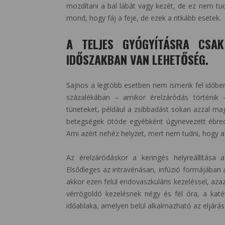
mozdítani a bal lábát vagy kezét, de ez nem tud
mond, hogy fáj a feje, de ezek a ritkább esetek.
A TELJES GYÓGYÍTÁSRA CSA
IDŐSZAKBAN VAN LEHETŐSÉG.
Sajnos a legtöbb esetben nem ismerik fel időbe
százalékában – amikor érelzáródás történik 
tüneteket, például a zsibbadást sokan azzal mag
betegségek ötöde egyébként úgynevezett ébredés
Ami azért nehéz helyzet, mert nem tudni, hogy az 
Az érelzáródáskor a keringés helyreállítása 
Elsődleges az intravénásan, infúzió formájában 
akkor ezen felül endovaszkuláris kezeléssel, azaz 
vérrögoldó kezelésnek négy és fél óra, a katé
időablaka, amelyen belül alkalmazható az eljárás