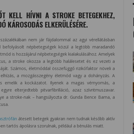
T KELL HÍVNI A STROKE BETEGEKHEZ,
DÓ KÁROSODÁS ELKERÜLÉSÉRE.
százalékában nem jár fájdalommal az agyi vérellátásban
tal befolyásolt népbetegségek közül a legtöbb maradandó
tmód is hozzájárul népbetegségek kialakulásához. Amelyek
rktus, a stroke okozza a legtöbb halálesetet és ez vezeti a
ját. Számos, életmóddal összefüggő rizikófaktor növeli a
az elhízás, a mozgásszegény életmód vagy a dohányzás. A
 is emelik a kockázatot. Ilyenek a magas vérnyomás, a
re elterjedtebb pitvarfibrilláció, azaz szívritmuszavar.
ye a stroke-nak – hangsúlyozta dr. Gunda Bence Barna, a
tusa.
asztrófán
átesett betegek gyakran nem tudnak később aktív
tben tartós ápolásra szorulnak, például a bénulás miatt.