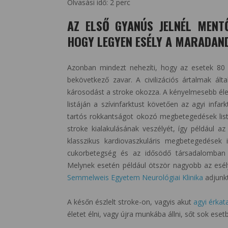
Olvasási idő:
2
perc
AZ ELSŐ GYANÚS JELNÉL MENTŐ
HOGY LEGYEN ESÉLY A MARADAN
Azonban mindezt nehezíti, hogy az esetek 80 
bekövetkező zavar. A civilizációs ártalmak ál
károsodást a stroke okozza. A kényelmesebb éle
listáján a szívinfarktust követően az agyi infa
tartós rokkantságot okozó megbetegedések listá
stroke kialakulásának veszélyét, így például 
klasszikus kardiovaszkuláris megbetegedések
cukorbetegség és az idősödő társadalomban egy
Melynek esetén például ötször nagyobb az esél
Semmelweis Egyetem Neurológiai Klinika
adjunk
A későn észlelt stroke-on, vagyis akut
agyi érkat
életet élni, vagy újra munkába állni, sőt sok ese