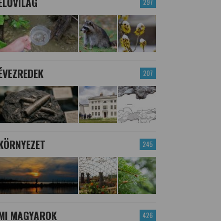
ÉLŐVILÁG
297
ÉVEZREDEK
207
KÖRNYEZET
245
MI MAGYAROK
426