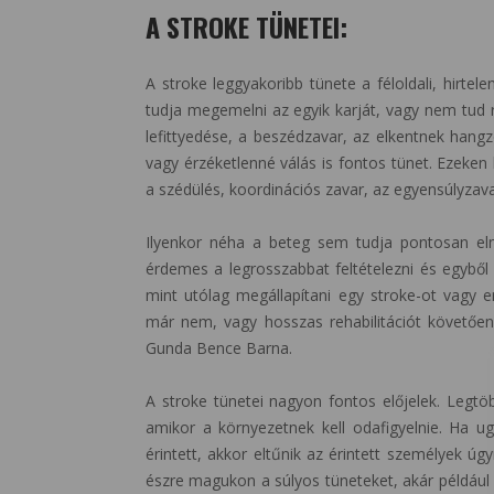
A STROKE TÜNETEI:
A stroke leggyakoribb tünete a féloldali, hirte
tudja megemelni az egyik karját, vagy nem tud rá
lefittyedése, a beszédzavar, az elkentnek hangzó
vagy érzéketlenné válás is fontos tünet. Ezeken
a szédülés, koordinációs zavar, az egyensúlyzavar
Ilyenkor néha a beteg sem tudja pontosan elm
érdemes a legrosszabbat feltételezni és egyből
mint utólag megállapítani egy stroke-ot vagy e
már nem, vagy hosszas rehabilitációt követően 
Gunda Bence Barna.
A stroke tünetei nagyon fontos előjelek. Legtö
amikor a környezetnek kell odafigyelnie. Ha u
érintett, akkor eltűnik az érintett személyek 
észre magukon a súlyos tüneteket, akár például 