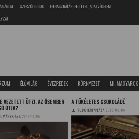
AAJÁNLAT
SZERZŐI JOGOK
FELHASZNÁLÁSI FELTÉTEL, ADATVÉDELEM
LYZAT
ERZUM
ÉLŐVILÁG
ÉVEZREDEK
KÖRNYEZET
MI, MAGYAROK
 VEZETETT ÖTZI, AZ ŐSEMBER
A TÖKÉLETES CSOKOLÁDÉ
SÓ ÚTJA?
TUDOMÁNYPLÁZA
2016/06/06
OMÁNYPLÁZA
2019/11/05