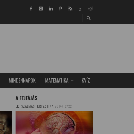
MINDENNAPOK
MATEMATIKA
KVÍZ
A FEJFÁJÁS
EGYEDÜLÁLLÓ ÚSZ
BLOKK TART ÁLLO
SZALMÁSI KRISZTINA
2014/12/22
TUDOMÁNYPLÁZA
20