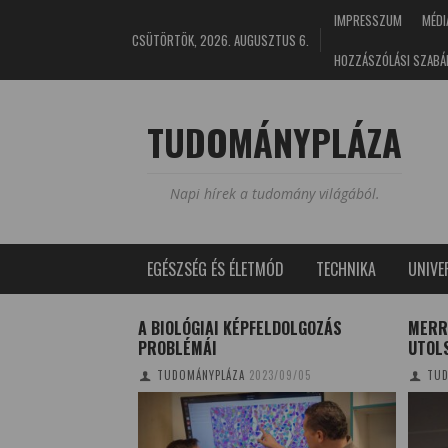
IMPRESSZUM
MÉDI
CSÜTÖRTÖK, 2026. AUGUSZTUS 6.
HOZZÁSZÓLÁSI SZABÁ
TUDOMÁNYPLÁZA
Napi hírek a tudomány világából.
EGÉSZSÉG ÉS ÉLETMÓD
TECHNIKA
UNIV
EPÍTENEK VISSZA
A BIOLÓGIAI KÉPFELDOLGOZÁS
MERRE
HSZTÁNBA
PROBLÉMÁI
UTOL
NA
2025/05/21
TUDOMÁNYPLÁZA
2023/09/05
TUD