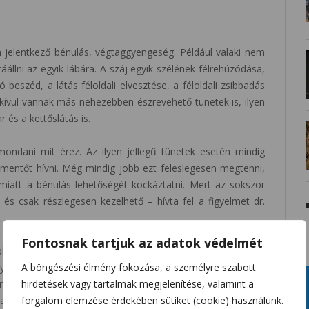
len jelentkező bénulás, végtaggyengeség. Például valaki nem
állni az egyik lábára. A száj egyik szélének félrehúzódása,
 beszéd, a látás féloldali elvesztése, a féloldali zsibbadás
 kívül vannak más nehezebben észrevehető tünetek is, ilyen
 és a kettőslátás is.
ondani mit érez. Az ilyen jellegű tünetek esetén mindig
 mentőt hívni. Még mindig jobb ezt feleslegesen megtenni,
miatt a bénulás lehetőségét kockáztatni. Mert az sokszor
és csak részlegesen kezelhető – hívta fel a figyelmet dr.
Fontosnak tartjuk az adatok védelmét
bb tünetet maga a beteg is észreveszi, de van olyan eset,
gyanis a stroke-ban a jobb agyfélteke egy bizonyos része
A böngészési élmény fokozása, a személyre szabott
úgynevezett betegségbelátása, vagyis egyszerűen nem veszik
hirdetések vagy tartalmak megjelenítése, valamint a
a féloldali bénulást. Előfordul, hogy a beteg meg sem tudja
forgalom elemzése érdekében sütiket (cookie) használunk.