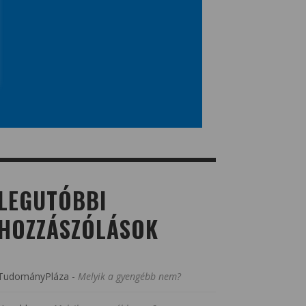
LEGUTÓBBI
HOZZÁSZÓLÁSOK
TudományPláza
-
Melyik a gyengébb nem?