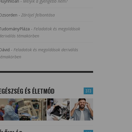
Huynhloan
-
Melyik a gyengébb nem?
Dzsorden
-
Zárójel felbontása
TudományPláza
-
Feladatok és megoldások
deriválás témakörben
Dávid
-
Feladatok és megoldások deriválás
témakörben
EGÉSZSÉG ÉS ÉLETMÓD
373