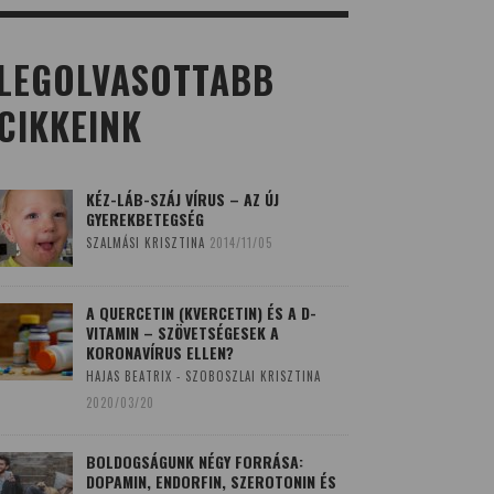
LEGOLVASOTTABB
CIKKEINK
KÉZ-LÁB-SZÁJ VÍRUS – AZ ÚJ
GYEREKBETEGSÉG
SZALMÁSI KRISZTINA
2014/11/05
A QUERCETIN (KVERCETIN) ÉS A D-
VITAMIN – SZÖVETSÉGESEK A
KORONAVÍRUS ELLEN?
HAJAS BEATRIX - SZOBOSZLAI KRISZTINA
2020/03/20
BOLDOGSÁGUNK NÉGY FORRÁSA:
DOPAMIN, ENDORFIN, SZEROTONIN ÉS