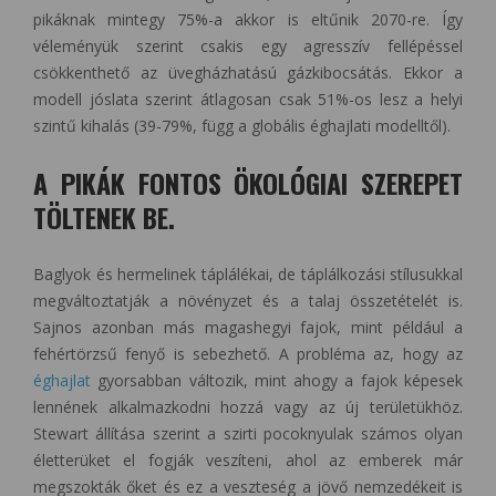
pikáknak mintegy 75%-a akkor is eltűnik 2070-re. Így
véleményük szerint csakis egy agresszív fellépéssel
csökkenthető az üvegházhatású gázkibocsátás. Ekkor a
modell jóslata szerint átlagosan csak 51%-os lesz a helyi
szintű kihalás (39-79%, függ a globális éghajlati modelltől).
A PIKÁK FONTOS ÖKOLÓGIAI SZEREPET
TÖLTENEK BE.
Baglyok és hermelinek táplálékai, de táplálkozási stílusukkal
megváltoztatják a növényzet és a talaj összetételét is.
Sajnos azonban más magashegyi fajok, mint például a
fehértörzsű fenyő is sebezhető. A probléma az, hogy az
éghajlat
gyorsabban változik, mint ahogy a fajok képesek
lennének alkalmazkodni hozzá vagy az új területükhöz.
Stewart állítása szerint a szirti pocoknyulak számos olyan
életterüket el fogják veszíteni, ahol az emberek már
megszokták őket és ez a veszteség a jövő nemzedékeit is