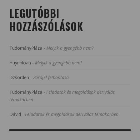
LEGUTÓBBI
HOZZÁSZÓLÁSOK
TudományPláza
-
Melyik a gyengébb nem?
Huynhloan
-
Melyik a gyengébb nem?
Dzsorden
-
Zárójel felbontása
TudományPláza
-
Feladatok és megoldások deriválás
témakörben
Dávid
-
Feladatok és megoldások deriválás témakörben