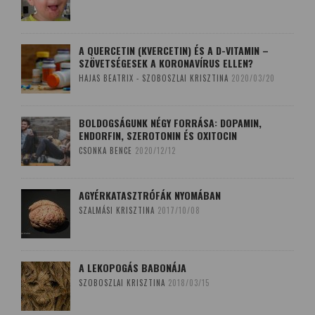
A QUERCETIN (KVERCETIN) ÉS A D-VITAMIN –
SZÖVETSÉGESEK A KORONAVÍRUS ELLEN?
HAJAS BEATRIX - SZOBOSZLAI KRISZTINA
2020/03/20
BOLDOGSÁGUNK NÉGY FORRÁSA: DOPAMIN,
ENDORFIN, SZEROTONIN ÉS OXITOCIN
CSONKA BENCE
2020/12/12
AGYÉRKATASZTRÓFÁK NYOMÁBAN
SZALMÁSI KRISZTINA
2017/10/08
A LEKOPOGÁS BABONÁJA
SZOBOSZLAI KRISZTINA
2018/03/15