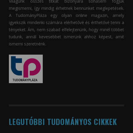
Világunk összes titkát bizonyára sohasem fogjuk
megismerni, így mindig érhetnek bennünket meglepetések.
A
TudományPláza
egy olyan online magazin, amely
igyekszik mindenki számára elérhetővé és érthetővé tenni a
tényeket. Ám, nem szabad elfelejtenünk, hogy minél többet
tudunk, annál kevesebbet ismerünk ahhoz képest, amit
ismerni szeretnénk.
LEGUTÓBBI TUDOMÁNYOS CIKKEK