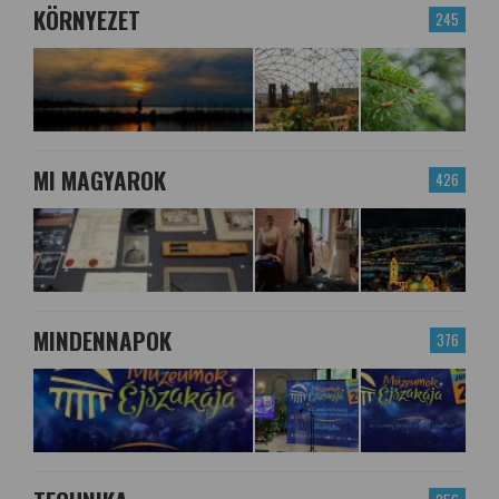
KÖRNYEZET
245
MI MAGYAROK
426
MINDENNAPOK
376