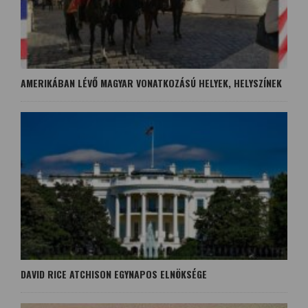
AMERIKÁBAN LÉVŐ MAGYAR VONATKOZÁSÚ HELYEK, HELYSZÍNEK
DAVID RICE ATCHISON EGYNAPOS ELNÖKSÉGE