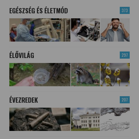
EGÉSZSÉG ÉS ÉLETMÓD
373
ÉLŐVILÁG
297
ÉVEZREDEK
207