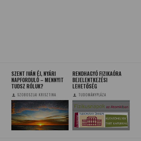
RENDHAGYÓ FIZIKAÓRA
WEBSZERVERREL A GÉNEK
SE
IT
BEJELENTKEZÉSI
NYOMÁBAN
IM
LEHETŐSÉG
GY
TUDOMÁNYPLÁZA/ELTE
LE
TUDOMÁNYPLÁZA