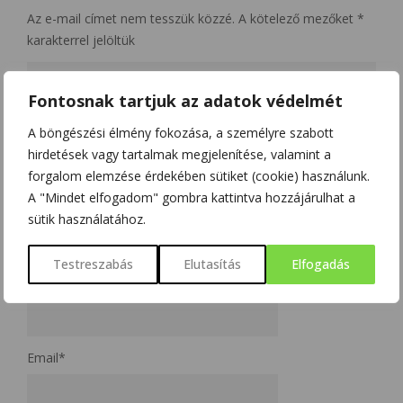
Az e-mail címet nem tesszük közzé.
A kötelező mezőket
*
karakterrel jelöltük
Fontosnak tartjuk az adatok védelmét
A böngészési élmény fokozása, a személyre szabott
hirdetések vagy tartalmak megjelenítése, valamint a
forgalom elemzése érdekében sütiket (cookie) használunk.
A "Mindet elfogadom" gombra kattintva hozzájárulhat a
sütik használatához.
Testreszabás
Elutasítás
Elfogadás
Name
*
Email
*