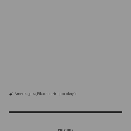
Amerika
pika
Pikachu
szirti pocoknyúl
PREVIOUS