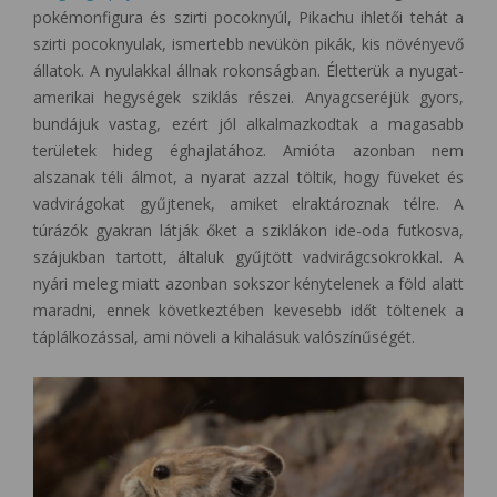
pokémonfigura és szirti pocoknyúl, Pikachu ihletői tehát a
szirti pocoknyulak, ismertebb nevükön pikák, kis növényevő
állatok. A nyulakkal állnak rokonságban. Életterük a nyugat-
amerikai hegységek sziklás részei. Anyagcseréjük gyors,
bundájuk vastag, ezért jól alkalmazkodtak a magasabb
területek hideg éghajlatához. Amióta azonban nem
alszanak téli álmot, a nyarat azzal töltik, hogy füveket és
vadvirágokat gyűjtenek, amiket elraktároznak télre. A
túrázók gyakran látják őket a sziklákon ide-oda futkosva,
szájukban tartott, általuk gyűjtött vadvirágcsokrokkal. A
nyári meleg miatt azonban sokszor kénytelenek a föld alatt
maradni, ennek következtében kevesebb időt töltenek a
táplálkozással, ami növeli a kihalásuk valószínűségét.