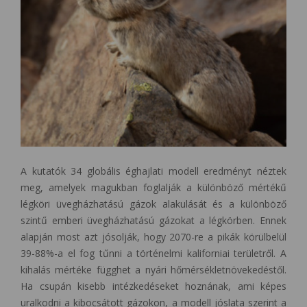
A kutatók 34 globális éghajlati modell eredményt néztek
meg, amelyek magukban foglalják a különböző mértékű
légköri üvegházhatású gázok alakulását és a különböző
szintű emberi üvegházhatású gázokat a légkörben. Ennek
alapján most azt jósolják, hogy 2070-re a pikák körülbelül
39-88%-a el fog tűnni a történelmi kaliforniai területről. A
kihalás mértéke függhet a nyári hőmérsékletnövekedéstől.
Ha csupán kisebb intézkedéseket hoznának, ami képes
uralkodni a kibocsátott gázokon, a modell jóslata szerint a