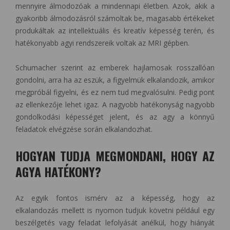
mennyire álmodozóak a mindennapi életben. Azok, akik a
gyakoribb álmodozásról számoltak be, magasabb értékeket
produkáltak az intellektuális és kreatív képesség terén, és
hatékonyabb agyi rendszereik voltak az MRI gépben.
Schumacher szerint az emberek hajlamosak rosszallóan
gondolni, arra ha az eszük, a figyelmük elkalandozik, amikor
megpróbál figyelni, és ez nem tud megvalósulni. Pedig pont
az ellenkezője lehet igaz. A nagyobb hatékonyság nagyobb
gondolkodási képességet jelent, és az agy a könnyű
feladatok elvégzése során elkalandozhat.
HOGYAN TUDJA MEGMONDANI, HOGY AZ
AGYA HATÉKONY?
Az egyik fontos ismérv az a képesség, hogy az
elkalandozás mellett is nyomon tudjuk követni például egy
beszélgetés vagy feladat lefolyását anélkül, hogy hiányát