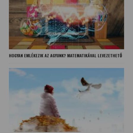
HOGYAN EMLÉKEZIK AZ AGYUNK? MATEMATIKÁVAL LEVEZETHETŐ