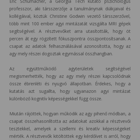
Eric Schumacher, a Georgia Tech kutató pszichológus
professzor, aki társszerzője a tanulmánynak diákjaival és
kollégáival, köztük Christine Godwin vezető társszerzővel,
több mint 100 ember agyi mintázatát vizsgálta MRI gépek
segítségével. A résztvevőket arra utasították, hogy öt
percen át egy rögzített fókuszpontra összpontosítsanak. A
csapat az adatok felhasználásával azonosította, hogy az
agy mely részei dogoztak egymással összhangban.
Az együttműködő agyterületek segítségével
megismerhették, hogy az agy mely részei kapcsolódnak
össze ébrenléti és nyugvó állapotban. Érdekes, hogy a
kutatás azt sugallta, hogy ugyanazon agyi mintázat
különböző kognitív képességekkel függ össze.
Miután rájöttek, hogyan működik az agy pihenő módban, a
csapat összehasonlította az adatokat azokkal a résztvevői
tesztekkel, amelyek a szellemi és kreatív képességeket
mérték. A résztvevők kitöltöttek egy kérdőívet is arról, hogy