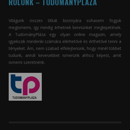
RÓLUNK – TUDOMÁNYPLÁZA
Világunk összes titkát bizonyára sohasem fogjuk
megismerni, így mindig érhetnek bennünket meglepetések.
A
TudományPláza
egy olyan online magazin, amely
igyekszik mindenki számára elérhetővé és érthetővé tenni a
tényeket. Ám, nem szabad elfelejtenünk, hogy minél többet
tudunk, annál kevesebbet ismerünk ahhoz képest, amit
ismerni szeretnénk.