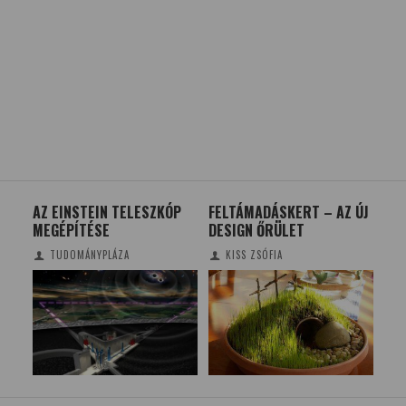
 A
AZ EINSTEIN TELESZKÓP
FELTÁMADÁSKERT – AZ ÚJ
KL
MEGÉPÍTÉSE
DESIGN ŐRÜLET
ÚT
FEL
TUDOMÁNYPLÁZA
KISS ZSÓFIA
KÜ