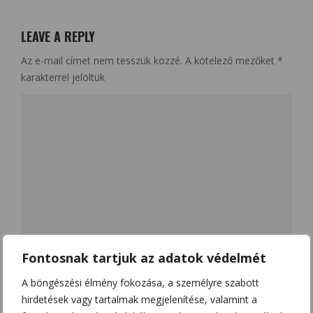
LEAVE A REPLY
Az e-mail címet nem tesszük közzé.
A kötelező mezőket
*
karakterrel jelöltük
Fontosnak tartjuk az adatok védelmét
Name
*
A böngészési élmény fokozása, a személyre szabott
hirdetések vagy tartalmak megjelenítése, valamint a