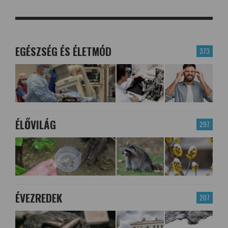
EGÉSZSÉG ÉS ÉLETMÓD
373
ÉLŐVILÁG
297
ÉVEZREDEK
207