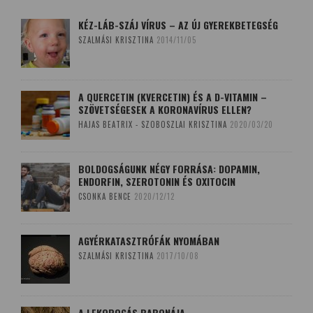
KÉZ-LÁB-SZÁJ VÍRUS – AZ ÚJ GYEREKBETEGSÉG
SZALMÁSI KRISZTINA
2014/11/05
A QUERCETIN (KVERCETIN) ÉS A D-VITAMIN –
SZÖVETSÉGESEK A KORONAVÍRUS ELLEN?
HAJAS BEATRIX - SZOBOSZLAI KRISZTINA
2020/03/20
BOLDOGSÁGUNK NÉGY FORRÁSA: DOPAMIN,
ENDORFIN, SZEROTONIN ÉS OXITOCIN
CSONKA BENCE
2020/12/12
AGYÉRKATASZTRÓFÁK NYOMÁBAN
SZALMÁSI KRISZTINA
2017/10/08
A LEKOPOGÁS BABONÁJA