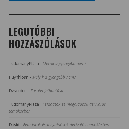
LEGUTÓBBI
HOZZÁSZÓLÁSOK
TudományPláza
-
Melyik a gyengébb nem?
Huynhloan
-
Melyik a gyengébb nem?
Dzsorden
-
Zárójel felbontása
TudományPláza
-
Feladatok és megoldások deriválás
témakörben
Dávid
-
Feladatok és megoldások deriválás témakörben