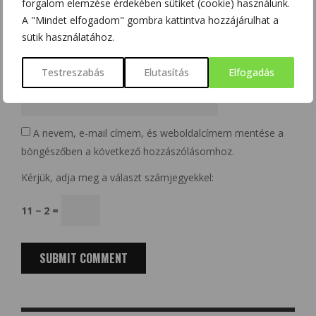
forgalom elemzése érdekében sütiket (cookie) használunk.
Email
*
A "Mindet elfogadom" gombra kattintva hozzájárulhat a
sütik használatához.
Website
Testreszabás
Elutasítás
Elfogadás
A nevem, e-mail címem, és weboldalcímem mentése a
böngészőben a következő hozzászólásomhoz.
Kérjük, adja meg a választ számjegyekkel:
11 − 2 =