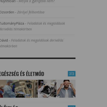
Huynhloan
-
Melyik a gyengébb nem?
Dzsorden
-
Zárójel felbontása
TudományPláza
-
Feladatok és megoldások
deriválás témakörben
Dávid
-
Feladatok és megoldások deriválás
témakörben
EGÉSZSÉG ÉS ÉLETMÓD
373