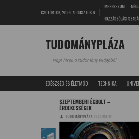
IMPRESSZUM
MÉDI
CSÜTÖRTÖK, 2026. AUGUSZTUS 6.
HOZZÁSZÓLÁSI SZABÁ
TUDOMÁNYPLÁZA
Napi hírek a tudomány világából.
EGÉSZSÉG ÉS ÉLETMÓD
TECHNIKA
UNIV
RENDSZER
SZEPTEMBERI ÉGBOLT –
FORGÓ
NI KELL A
ÉRDEKESSÉGEK
INNOV
TUDOMÁNYPLÁZA
2023/09/01
KOL