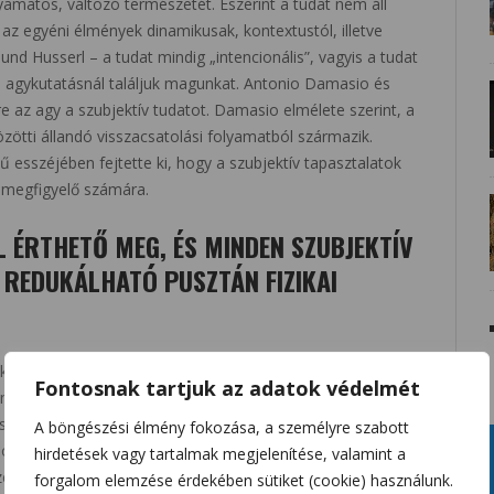
lyamatos, változó természetét. Eszerint a tudat nem áll
az egyéni élmények dinamikusak, kontextustól, illetve
nd Husserl – a tudat mindig „intencionális”, vagyis a tudat
n agykutatásnál találjuk magunkat. Antonio Damasio és
e az agy a szubjektív tudatot. Damasio elmélete szerint, a
özötti állandó visszacsatolási folyamatból származik.
ű esszéjében fejtette ki, hogy a szubjektív tapasztalatok
 megfigyelő számára.
L ÉRTHETŐ MEG, ÉS MINDEN SZUBJEKTÍV
M REDUKÁLHATÓ PUSZTÁN FIZIKAI
ikus vagy különleges dolog, hanem egy sor elbeszélés, amit
Fontosnak tartjuk az adatok védelmét
ények Dennett értelmezésében nem különálló „buborékok”,
narratívák, amelyeket az agy a külvilág hatására
A böngészési élmény fokozása, a személyre szabott
nti kérdés a „kvália” fogalma. A kvália egy-egy szubjektív
hirdetések vagy tartalmak megjelenítése, valamint a
rzése) azon része, amely megfoghatatlan, amit a külső
forgalom elemzése érdekében sütiket (cookie) használunk.