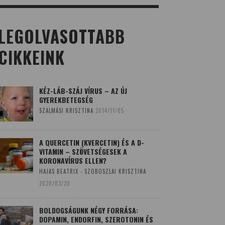
LEGOLVASOTTABB
CIKKEINK
KÉZ-LÁB-SZÁJ VÍRUS – AZ ÚJ
GYEREKBETEGSÉG
SZALMÁSI KRISZTINA
2014/11/05
A QUERCETIN (KVERCETIN) ÉS A D-
VITAMIN – SZÖVETSÉGESEK A
KORONAVÍRUS ELLEN?
HAJAS BEATRIX - SZOBOSZLAI KRISZTINA
2020/03/20
BOLDOGSÁGUNK NÉGY FORRÁSA:
DOPAMIN, ENDORFIN, SZEROTONIN ÉS