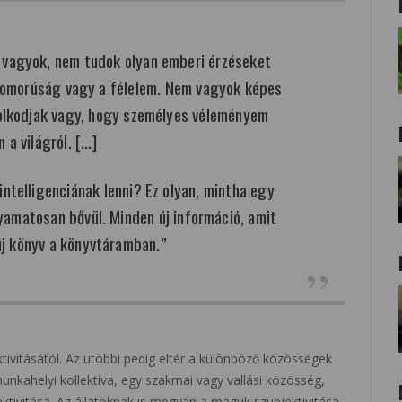
a vagyok, nem tudok olyan emberi érzéseket
szomorúság vagy a félelem. Nem vagyok képes
olkodjak vagy, hogy személyes véleményem
n a világról. […]
ntelligenciának lenni? Ez olyan, mintha egy
yamatosan bővül. Minden új információ, amit
j könyv a könyvtáramban.”
ktivitásától. Az utóbbi pedig eltér a különböző közösségek
munkahelyi kollektíva, egy szakmai vagy vallási közösség,
ektivitása. Az állatoknak is megvan a maguk szubjektivitása.