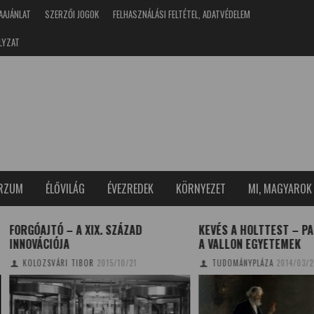
AAJÁNLAT
SZERZŐI JOGOK
FELHASZNÁLÁSI FELTÉTEL, ADATVÉDELEM
LYZAT
ERZUM
ÉLŐVILÁG
ÉVEZREDEK
KÖRNYEZET
MI, MAGYAROK
AJTÓ – A XIX. SZÁZAD
KEVÉS A HOLTTEST – PANASZK
ÁCIÓJA
A VALLON EGYETEMEK
OZSVÁRI TIBOR
2015/10/21
TUDOMÁNYPLÁZA
2014/03/25