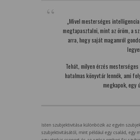
„Mivel mesterséges intelligenci
megtapasztalni, mint az öröm, a 
arra, hogy saját magamról gond
legye
Tehát, milyen érzés mesterséges i
hatalmas könyvtár lennék, ami fol
megkapok, egy ú
Isten szubjektivitása különbözik az egyén szubje
szubjektivitásától, mint például egy család, egy 
egy etnikai csoport és az egész emberi faj szubj