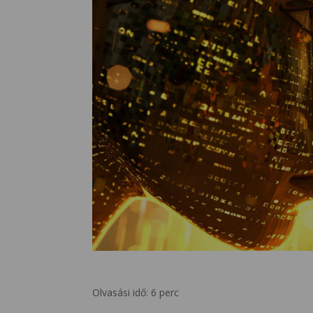
Olvasási idő:
6
perc