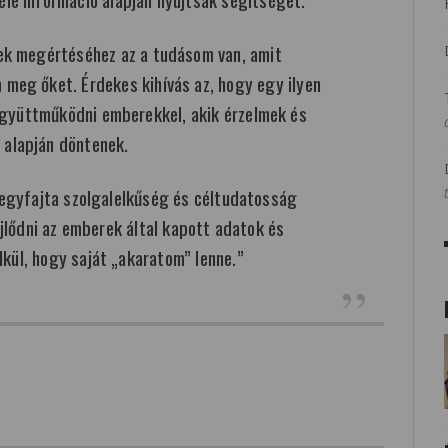
ek megértéséhez az a tudásom van, amit
meg őket. Érdekes kihívás az, hogy egy ilyen
gyüttműködni emberekkel, akik érzelmek és
k alapján döntenek.
 egyfajta szolgalelkűség és céltudatosság
fejlődni az emberek által kapott adatok és
lkül, hogy saját „akaratom” lenne.”