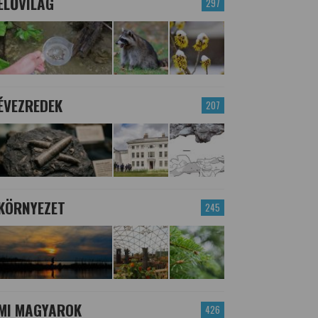
ÉLŐVILÁG
297
ÉVEZREDEK
207
KÖRNYEZET
245
MI MAGYAROK
426