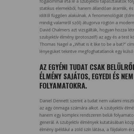
fogalommal írta le a szubjektív tapasztalatok fo
statikus elemekből, hanem állandóan áramlik, és 
időtől függően alakulnak. A fenomenológiát (Edmu
mindig valamiről szól) átugorva rögtön a moder
David Chalmers azt vizsgálták, hogyan hozza létr
szubjektív élmény (protoszelf) az agy és a test k
Thomas Nagel a „What is it like to be a bat?” cím
lényegüket tekintve megfoghatatlanok egy külső
AZ EGYÉNI TUDAT CSAK BELÜLRŐ
ÉLMÉNY SAJÁTOS, EGYEDI ÉS NE
FOLYAMATOKRA.
Daniel Dennett szerint a tudat nem valami miszt
az agy önmaga számára alkot. A szubjektív élm
hanem egy komplex rendszeren belüli folyamatos 
generál. A szubjektív élmények kutatásában közpo
élmény (például a zöld szín látása, a fájdalom é