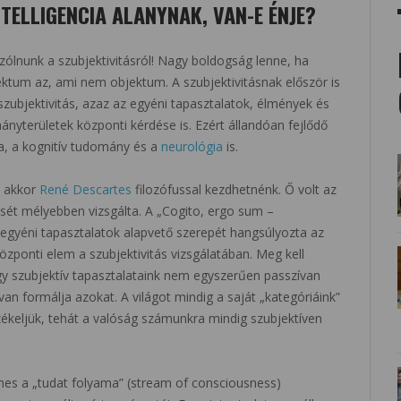
TELLIGENCIA ALANYNAK, VAN-E ÉNJE?
ólnunk a szubjektivitásról! Nagy boldogság lenne, ha
jektum az, ami nem objektum. A szubjektivitásnak először is
 szubjektivitás, azaz az egyéni tapasztalatok, élmények és
nyterületek központi kérdése is. Ezért állandóan fejlődő
gia, a kognitív tudomány és a
neurológia
is.
, akkor
René Descartes
filozófussal kezdhetnénk. Ő volt az
dését mélyebben vizsgálta. A „Cogito, ergo sum –
egyéni tapasztalatok alapvető szerepét hangsúlyozta az
zponti elem a szubjektivitás vizsgálatában. Meg kell
hogy szubjektív tapasztalataink nem egyszerűen passzívan
van formálja azokat. A világot mindig a saját „kategóriáink”
rzékeljük, tehát a valóság számunkra mindig szubjektíven
ames a „tudat folyama” (stream of consciousness)