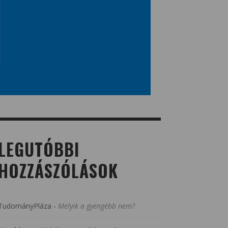
LEGUTÓBBI
HOZZÁSZÓLÁSOK
TudományPláza
-
Melyik a gyengébb nem?