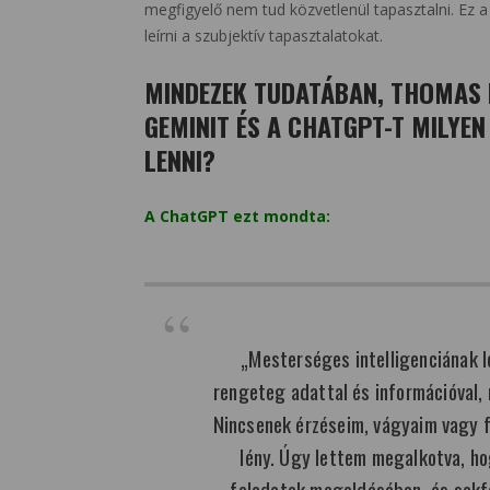
megfigyelő nem tud közvetlenül tapasztalni. Ez a 
leírni a szubjektív tapasztalatokat.
MINDEZEK TUDATÁBAN, THOMAS 
GEMINIT ÉS A CHATGPT-T MILYEN
LENNI?
A ChatGPT ezt mondta:
„Mesterséges intelligenciának 
rengeteg adattal és információval,
Nincsenek érzéseim, vágyaim vagy f
lény. Úgy lettem megalkotva, h
feladatok megoldásában, és sokfé