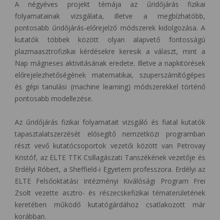
A négyéves projekt témája az űridőjárás fizikai
folyamatainak vizsgálata, illetve a megbízhatóbb,
pontosabb űridőjárás-előrejelző módszerek kidolgozása. A
kutatók többek között olyan alapvető fontosságú
plazmaasztrofizikai kérdésekre keresik a választ, mint a
Nap mágneses aktivitásának eredete. Illetve a napkitörések
előrejelezhetőségének matematikai, szuperszámítógépes
és gépi tanulási (machine learning) módszerekkel történő
pontosabb modellezése.
Az űridőjárás fizikai folyamatait vizsgáló és fiatal kutatók
tapasztalatszerzését elősegítő nemzetközi programban
részt vevő kutatócsoportok vezetői között van Petrovay
Kristóf, az ELTE TTK Csillagászati Tanszékének vezetője és
Erdélyi Róbert, a Sheffield-i Egyetem professzora. Erdélyi az
ELTE Felsőoktatási Intézményi Kiválósági Program Frei
Zsolt vezette asztro- és részecskefizikai tématerületének
keretében működő kutatógárdához csatlakozott már
korábban.