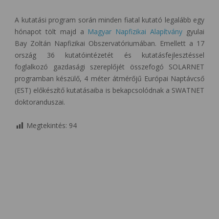
A kutatási program során minden fiatal kutató legalább egy
hónapot tölt majd a
Magyar Napfizikai Alapítvány
gyulai
Bay Zoltán Napfizikai Obszervatóriumában. Emellett a 17
ország 36 kutatóintézetét és kutatásfejlesztéssel
foglalkozó gazdasági szereplőjét összefogó SOLARNET
programban készülő, 4 méter átmérőjű Európai Naptávcső
(EST) előkészítő kutatásaiba is bekapcsolódnak a SWATNET
doktoranduszai.
Megtekintés:
94