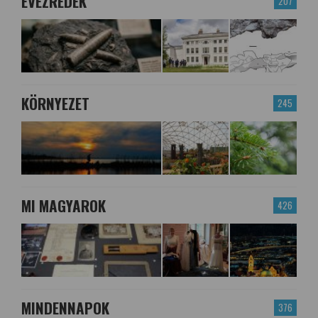
ÉVEZREDEK
207
KÖRNYEZET
245
MI MAGYAROK
426
MINDENNAPOK
376