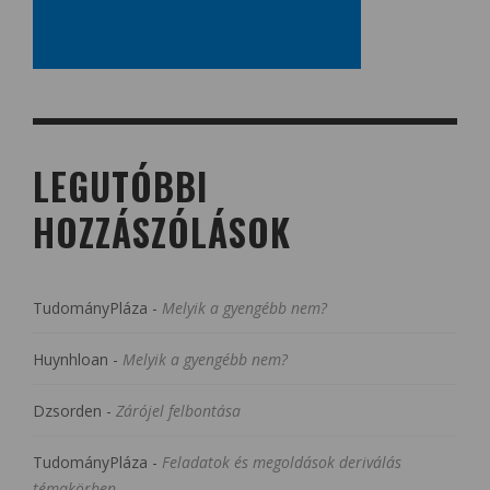
LEGUTÓBBI
HOZZÁSZÓLÁSOK
TudományPláza
-
Melyik a gyengébb nem?
Huynhloan
-
Melyik a gyengébb nem?
Dzsorden
-
Zárójel felbontása
TudományPláza
-
Feladatok és megoldások deriválás
témakörben