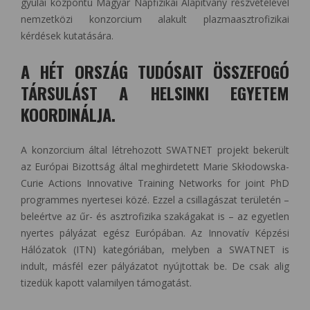
gyulai központú Magyar Napfizikai Alapítvány részvételével
nemzetközi konzorcium alakult plazmaasztrofizikai
kérdések kutatására.
A HÉT ORSZÁG TUDÓSAIT ÖSSZEFOGÓ
TÁRSULÁST A HELSINKI EGYETEM
KOORDINÁLJA.
A konzorcium által létrehozott SWATNET projekt bekerült
az Európai Bizottság által meghirdetett Marie Skłodowska-
Curie Actions Innovative Training Networks for joint PhD
programmes nyertesei közé. Ezzel a csillagászat területén –
beleértve az űr- és asztrofizika szakágakat is – az egyetlen
nyertes pályázat egész Európában. Az Innovatív Képzési
Hálózatok (ITN) kategóriában, melyben a SWATNET is
indult, másfél ezer pályázatot nyújtottak be. De csak alig
tizedük kapott valamilyen támogatást.