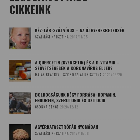
CIKKEINK
KÉZ-LÁB-SZÁJ VÍRUS – AZ ÚJ GYEREKBETEGSÉG
SZALMÁSI KRISZTINA
2014/11/05
A QUERCETIN (KVERCETIN) ÉS A D-VITAMIN –
SZÖVETSÉGESEK A KORONAVÍRUS ELLEN?
HAJAS BEATRIX - SZOBOSZLAI KRISZTINA
2020/03/20
BOLDOGSÁGUNK NÉGY FORRÁSA: DOPAMIN,
ENDORFIN, SZEROTONIN ÉS OXITOCIN
CSONKA BENCE
2020/12/12
AGYÉRKATASZTRÓFÁK NYOMÁBAN
SZALMÁSI KRISZTINA
2017/10/08