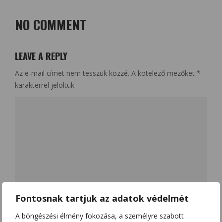
NO COMMENT
LEAVE A REPLY
Az e-mail címet nem tesszük közzé.
A kötelező mezőket
*
karakterrel jelöltük
Fontosnak tartjuk az adatok védelmét
A böngészési élmény fokozása, a személyre szabott
Name
*