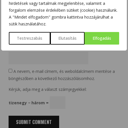
hirdetések vagy tartalmak megjelenítése, valamint a
forgalom elemzése érdekében sütiket (cookie) használunk.
A "Mindet elfogadom" gombra kattintva hozzájárulhat a
Email
*
sütik használatához.
Testreszabás
Elutasítás
Elfogadás
Website
A nevem, e-mail címem, és weboldalcímem mentése a
böngészőben a következő hozzászólásomhoz.
Kérjük, adja meg a választ számjegyekkel:
tizenegy − három =