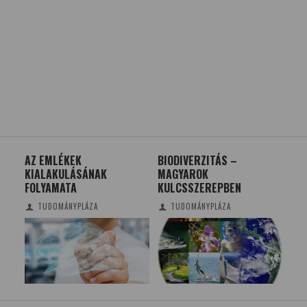
BIODIVERZITÁS –
MIT LEHET TUDNI A
K
MAGYAROK
PFIZER/BIONTECH
KULCSSZEREPBEN
VAKCINÁRÓL?
TUDOMÁNYPLÁZA
TUDOMÁNYPLÁZA