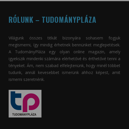
RÓLUNK – TUDOMÁNYPLÁZA
Világunk összes titkát bizonyára sohasem fogjuk
megismerni, így mindig érhetnek bennünket meglepetések.
A
TudományPláza
egy olyan online magazin, amely
igyekszik mindenki számára elérhetővé és érthetővé tenni a
tényeket. Ám, nem szabad elfelejtenünk, hogy minél többet
tudunk, annál kevesebbet ismerünk ahhoz képest, amit
ismerni szeretnénk.