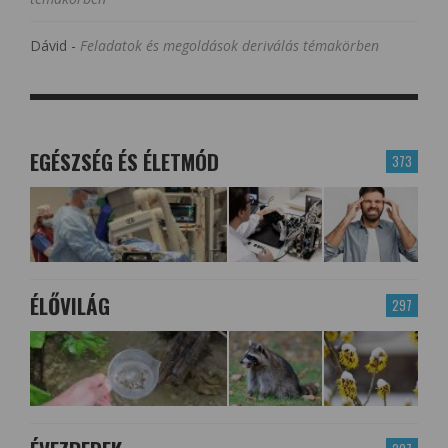
Dávid
-
Feladatok és megoldások deriválás témakörben
EGÉSZSÉG ÉS ÉLETMÓD
373
ÉLŐVILÁG
297