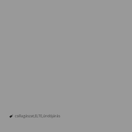
csillagászat
ELTE
űridőjárás