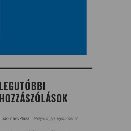
LEGUTÓBBI
HOZZÁSZÓLÁSOK
TudományPláza
-
Melyik a gyengébb nem?