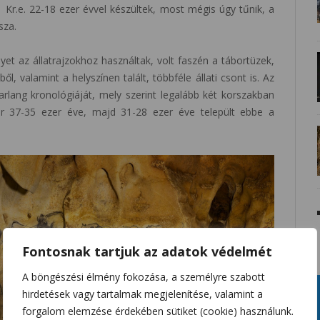
Kr.e. 22-18 ezer évvel készültek, most mégis úgy tűnik, a
sza.
yet az állatrajzokhoz használtak, volt faszén a tábortüzek,
l, valamint a helyszínen talált, többféle állati csont is. Az
arlang kronológiáját, mely szerint legalább két korszakban
r 37-35 ezer éve, majd 31-28 ezer éve települt ebbe a
Fontosnak tartjuk az adatok védelmét
A böngészési élmény fokozása, a személyre szabott
hirdetések vagy tartalmak megjelenítése, valamint a
forgalom elemzése érdekében sütiket (cookie) használunk.