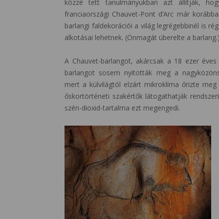
közzé tett tanulmányukban azt állítják, ho
franciaországi Chauvet-Pont d’Arc már korábban
barlangi faldekorációi a világ legrégebbinél is rég
alkotásai lehetnek. (Önmagát überelte a barlang.
A Chauvet-barlangot, akárcsak a 18 ezer éves
barlangot sosem nyitották meg a nagyközöns
mert a külvilágtól elzárt mikroklíma őrizte me
őskortörténeti szakértők látogathatják rendsze
szén-dioxid-tartalma ezt megengedi.