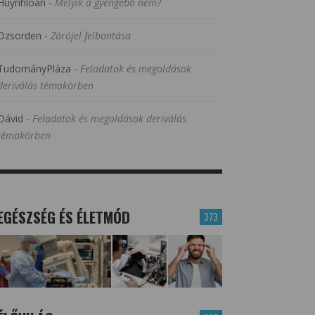
Huynhloan
-
Melyik a gyengébb nem?
Dzsorden
-
Zárójel felbontása
TudományPláza
-
Feladatok és megoldások
deriválás témakörben
Dávid
-
Feladatok és megoldások deriválás
témakörben
EGÉSZSÉG ÉS ÉLETMÓD
373