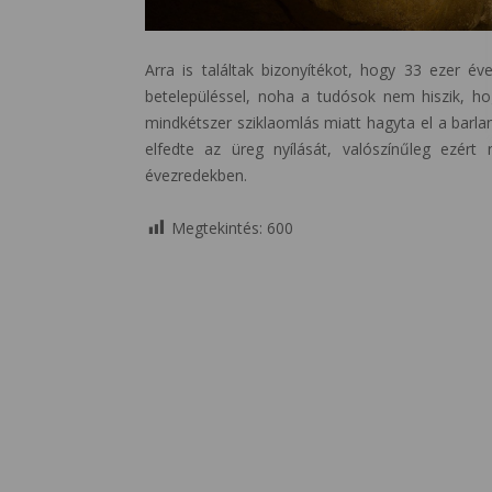
Arra is találtak bizonyítékot, hogy 33 ezer 
betelepüléssel, noha a tudósok nem hiszik, ho
mindkétszer sziklaomlás miatt hagyta el a barl
elfedte az üreg nyílását, valószínűleg ezér
évezredekben.
Megtekintés:
600