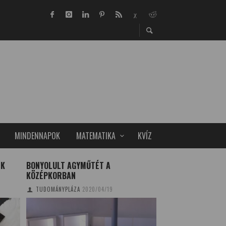
MINDENNAPOK
MATEMATIKA
KVÍZ
EK
BONYOLULT AGYMŰTÉT A
HEMATOLÓGIAI DI
KÖZÉPKORBAN
TECHNOLÓGIAI ÁT
ELTE-N
TUDOMÁNYPLÁZA
2020/04/19
TUDOMÁNYPLÁZA
20