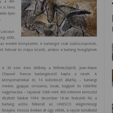
gy a dél-
 is híres
ebbi ilyen
)
 Lascaux-
ég előtt,
g az eredeti környezetet. A barlangot csak tudóscsoportok,
rint február és május között, amikor a barlang levegőjének
A 36 ezer éves lelőhely a felfedezőjéről, Jean-Marie
Chauvet francia barlangászról kapta a nevét. A
kéznyomatokkal és 14 különböző állatfaj – barlangi
medve, gyapjas orrszarvú, lovak, baglyok és többféle
nagymacska – rajzaival több mint 400 méteren keresztül
díszített falakat 1994. december 18-án fedezték fel, a
barlang azóta felkerült az UNESCO világörökségi
listájára. Hosszú éveken át úgy vélték, a rajzok körülbelül