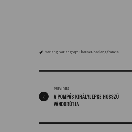
barlang
barlangrajz
Chauvet-barlang
francia
PREVIOUS
A POMPÁS KIRÁLYLEPKE HOSSZÚ
VÁNDORÚTJA