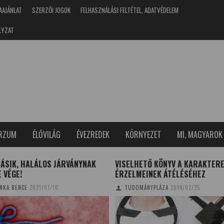
AAJÁNLAT
SZERZŐI JOGOK
FELHASZNÁLÁSI FELTÉTEL, ADATVÉDELEM
LYZAT
ERZUM
ÉLŐVILÁG
ÉVEZREDEK
KÖRNYEZET
MI, MAGYAROK
ÁSIK, HALÁLOS JÁRVÁNYNAK
VISELHETŐ KÖNYV A KARAKTER
 VÉGE!
ÉRZELMEINEK ÁTÉLÉSÉHEZ
NKA BENCE
2021/01/10
TUDOMÁNYPLÁZA
2014/02/25