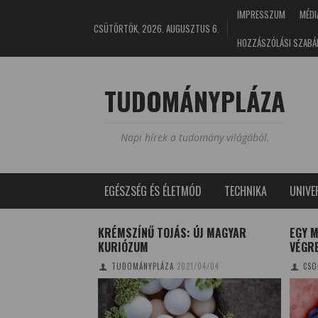
IMPRESSZUM
MÉDI
CSÜTÖRTÖK, 2026. AUGUSZTUS 6.
HOZZÁSZÓLÁSI SZABÁ
TUDOMÁNYPLÁZA
Napi hírek a tudomány világából.
EGÉSZSÉG ÉS ÉLETMÓD
TECHNIKA
UNIV
G, KISEBB
KRÉMSZÍNŰ TOJÁS: ÚJ MAGYAR
EGY M
KURIÓZUM
VÉGRE
A
2018/01/15
TUDOMÁNYPLÁZA
2021/04/04
CSO