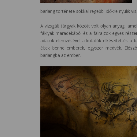
barlang története sokkal régebbi időkre nyúlik vis
A vizsgált tárgyak között volt olyan anyag, amel
fáklyák maradékából és a falrajzok egyes részeibő
adatok elemzésével a kutatók elkészítették a b
éltek benne emberek, egyszer medvék. Előszö
barlangba az ember.