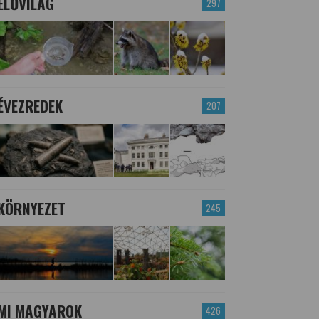
ÉLŐVILÁG
297
ÉVEZREDEK
207
KÖRNYEZET
245
MI MAGYAROK
426