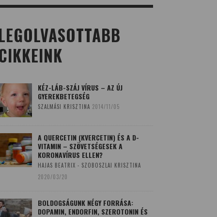
LEGOLVASOTTABB
CIKKEINK
KÉZ-LÁB-SZÁJ VÍRUS – AZ ÚJ
GYEREKBETEGSÉG
SZALMÁSI KRISZTINA
2014/11/05
A QUERCETIN (KVERCETIN) ÉS A D-
VITAMIN – SZÖVETSÉGESEK A
KORONAVÍRUS ELLEN?
HAJAS BEATRIX - SZOBOSZLAI KRISZTINA
2020/03/20
BOLDOGSÁGUNK NÉGY FORRÁSA:
DOPAMIN, ENDORFIN, SZEROTONIN ÉS