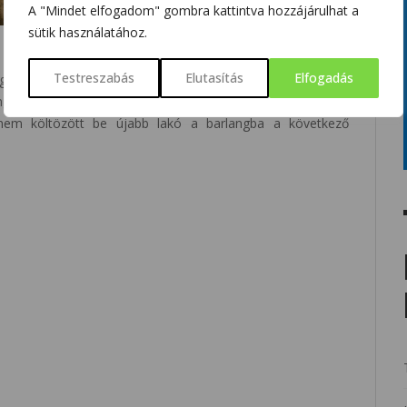
A "Mindet elfogadom" gombra kattintva hozzájárulhat a
sütik használatához.
éve érkeztek oda a medvék, ami egybeesik az első emberi
Testreszabás
Elutasítás
Elfogadás
gy egy időben élt ott a két faj. Az ember és a medve is
angot. A második kőzuhatag olyan súlyos volt, hogy részben
t nem költözött be újabb lakó a barlangba a következő