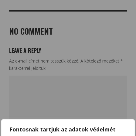
NO COMMENT
LEAVE A REPLY
Az e-mail címet nem tesszük közzé.
A kötelező mezőket
*
karakterrel jelöltük
Fontosnak tartjuk az adatok védelmét