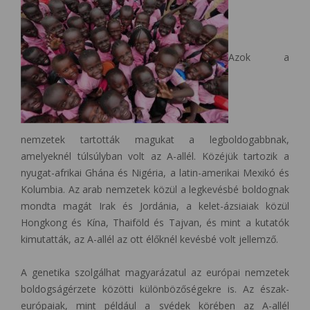
Azok a
nemzetek tartották magukat a legboldogabbnak,
amelyeknél túlsúlyban volt az A-allél. Közéjük tartozik a
nyugat-afrikai Ghána és Nigéria, a latin-amerikai Mexikó és
Kolumbia. Az arab nemzetek közül a legkevésbé boldognak
mondta magát Irak és Jordánia, a kelet-ázsiaiak közül
Hongkong és Kína, Thaiföld és Tajvan, és mint a kutatók
kimutatták, az A-allél az ott élőknél kevésbé volt jellemző.
A genetika szolgálhat magyarázatul az európai nemzetek
boldogságérzete közötti különbözőségekre is. Az észak-
európaiak, mint például a svédek körében az A-allél