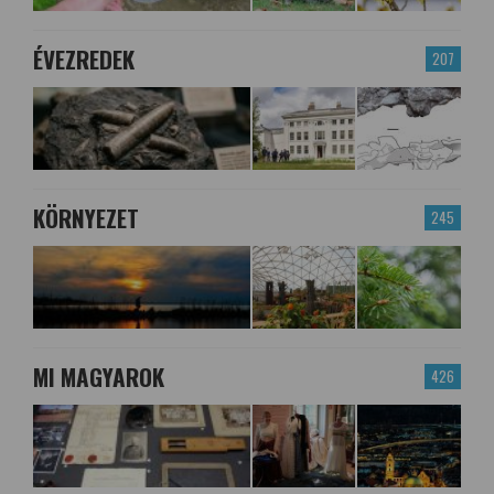
ÉVEZREDEK
207
KÖRNYEZET
245
MI MAGYAROK
426