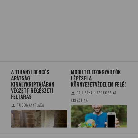
 AZ
A TIHANYI BENCÉS
MOBILTELEFONGYÁRTÓK
KI 
A?
APÁTSÁG
LÉPÉSEI A
TE
KIRÁLYKRIPTÁJÁBAN
KÖRNYEZETVÉDELEM FELÉ!
BE
VÉGZETT RÉGÉSZETI
DELI RÉKA - SZOBOSZLAI
FELTÁRÁS
KRISZTINA
TUDOMÁNYPLÁZA