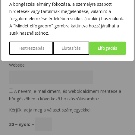
A böngészési élmény fokozása, a személyre szabott
hirdetések vagy tartalmak megjelenítése, valamint a
Name
*
forgalom elemzése érdekében sütiket (cookie) használunk.
A "Mindet elfogadom" gombra kattintva hozzájárulhat a
sütik használatához.
Email
*
Testreszabás
Elutasítás
Elfogadás
Website
A nevem, e-mail címem, és weboldalcímem mentése a
böngészőben a következő hozzászólásomhoz.
Kérjük, adja meg a választ számjegyekkel:
20 − nyolc =