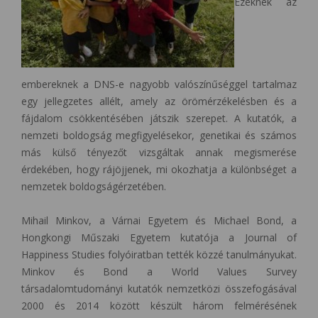
Ezeknek az
embereknek a DNS-e nagyobb valószínűséggel tartalmaz
egy jellegzetes allélt, amely az örömérzékelésben és a
fájdalom csökkentésében játszik szerepet. A kutatók, a
nemzeti boldogság megfigyelésekor, genetikai és számos
más külső tényezőt vizsgáltak annak megismerése
érdekében, hogy rájöjjenek, mi okozhatja a különbséget a
nemzetek boldogságérzetében.
Mihail Minkov, a Várnai Egyetem és Michael Bond, a
Hongkongi Műszaki Egyetem kutatója a Journal of
Happiness Studies folyóiratban tették közzé tanulmányukat.
Minkov és Bond a World Values Survey
társadalomtudományi kutatók nemzetközi összefogásával
2000 és 2014 között készült három felmérésének