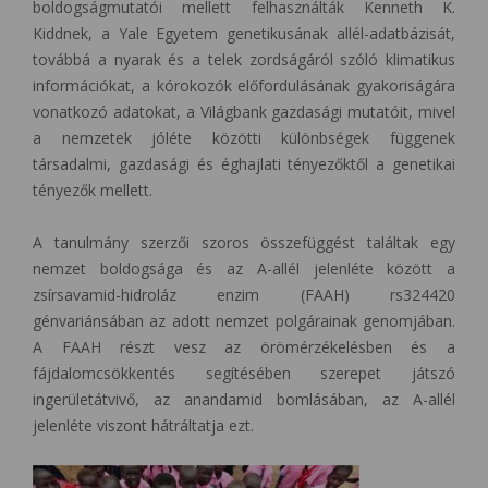
boldogságmutatói mellett felhasználták Kenneth K.
Kiddnek, a Yale Egyetem genetikusának allél-adatbázisát,
továbbá a nyarak és a telek zordságáról szóló klimatikus
információkat, a kórokozók előfordulásának gyakoriságára
vonatkozó adatokat, a Világbank gazdasági mutatóit, mivel
a nemzetek jóléte közötti különbségek függenek
társadalmi, gazdasági és éghajlati tényezőktől a genetikai
tényezők mellett.
A tanulmány szerzői szoros összefüggést találtak egy
nemzet boldogsága és az A-allél jelenléte között a
zsírsavamid-hidroláz enzim (FAAH) rs324420
génvariánsában az adott nemzet polgárainak genomjában.
A FAAH részt vesz az örömérzékelésben és a
fájdalomcsökkentés segítésében szerepet játszó
ingerületátvivő, az anandamid bomlásában, az A-allél
jelenléte viszont hátráltatja ezt.