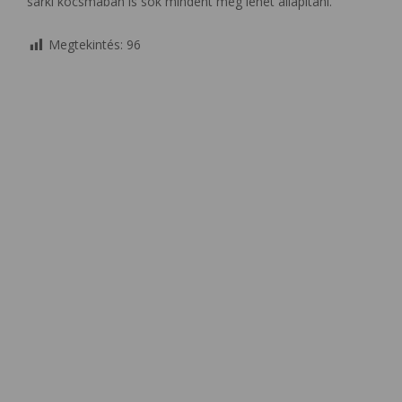
sarki kocsmában is sok mindent meg lehet állapítani.
Megtekintés:
96