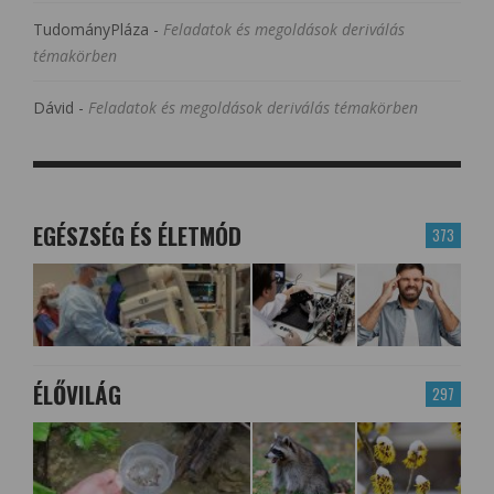
TudományPláza
-
Feladatok és megoldások deriválás
témakörben
Dávid
-
Feladatok és megoldások deriválás témakörben
EGÉSZSÉG ÉS ÉLETMÓD
373
ÉLŐVILÁG
297