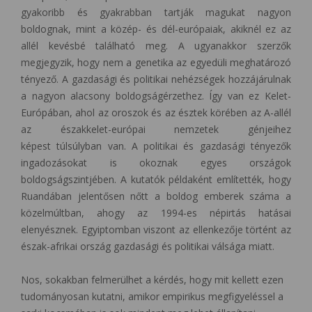
gyakoribb és gyakrabban tartják magukat nagyon
boldognak, mint a közép- és dél-európaiak, akiknél ez az
allél kevésbé található meg. A ugyanakkor szerzők
megjegyzik, hogy nem a genetika az egyedüli meghatározó
tényező. A gazdasági és politikai nehézségek hozzájárulnak
a nagyon alacsony boldogságérzethez. Így van ez Kelet-
Európában, ahol az oroszok és az észtek körében az A-allél
az északkelet-európai nemzetek génjeihez
képest túlsúlyban van. A politikai és gazdasági tényezők
ingadozásokat is okoznak egyes országok
boldogságszintjében. A kutatók példaként említették, hogy
Ruandában jelentősen nőtt a boldog emberek száma a
közelmúltban, ahogy az 1994-es népirtás hatásai
elenyésznek. Egyiptomban viszont az ellenkezője történt az
észak-afrikai ország gazdasági és politikai válsága miatt.
Nos, sokakban felmerülhet a kérdés, hogy mit kellett ezen
tudományosan kutatni, amikor empirikus megfigyeléssel a