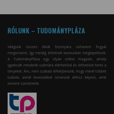
RÓLUNK – TUDOMÁNYPLÁZA
Világunk összes titkát bizonyára sohasem fogjuk
megismerni, így mindig érhetnek bennünket meglepetések.
A
TudományPláza
egy olyan online magazin, amely
igyekszik mindenki számára elérhetővé és érthetővé tenni a
tényeket. Ám, nem szabad elfelejtenünk, hogy minél többet
tudunk, annál kevesebbet ismerünk ahhoz képest, amit
ismerni szeretnénk.