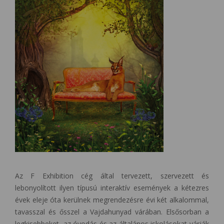
Az F Exhibition cég által tervezett, szervezett és
lebonyolított ilyen típusú interaktív események a kétezres
évek eleje óta kerülnek megrendezésre évi két alkalommal,
tavasszal és ősszel a Vajdahunyad várában. Elsősorban a
legkisebbeket, az óvodás és az általános iskolásokat várják