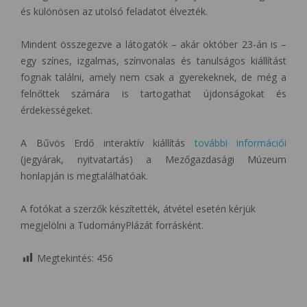
és különösen az utolsó feladatot élvezték.
Mindent összegezve a látogatók – akár október 23-án is –
egy színes, izgalmas, színvonalas és tanulságos kiállítást
fognak találni, amely nem csak a gyerekeknek, de még a
felnőttek számára is tartogathat újdonságokat és
érdekességeket.
A Bűvös Erdő interaktív kiállítás
további információi
(jegyárak, nyitvatartás) a Mezőgazdasági Múzeum
honlapján is megtalálhatóak.
A fotókat a szerzők készítették, átvétel esetén kérjük
megjelölni a TudományPlázát forrásként.
Megtekintés:
456