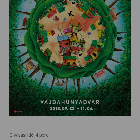
Olvasási idő:
4
perc