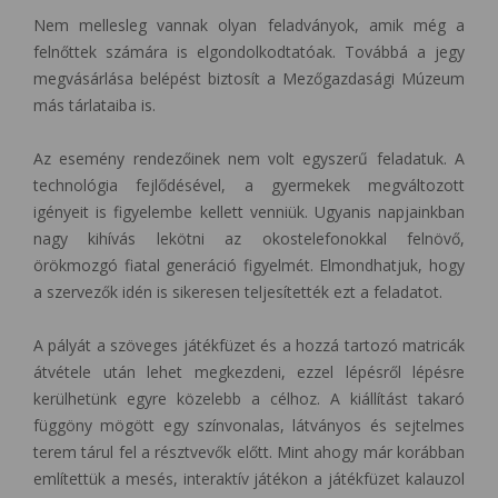
Nem mellesleg vannak olyan feladványok, amik még a
felnőttek számára is elgondolkodtatóak. Továbbá a jegy
megvásárlása belépést biztosít a Mezőgazdasági Múzeum
más tárlataiba is.
Az esemény rendezőinek nem volt egyszerű feladatuk. A
technológia fejlődésével, a gyermekek megváltozott
igényeit is figyelembe kellett venniük. Ugyanis napjainkban
nagy kihívás lekötni az okostelefonokkal felnövő,
örökmozgó fiatal generáció figyelmét. Elmondhatjuk, hogy
a szervezők idén is sikeresen teljesítették ezt a feladatot.
A pályát a szöveges játékfüzet és a hozzá tartozó matricák
átvétele után lehet megkezdeni, ezzel lépésről lépésre
kerülhetünk egyre közelebb a célhoz. A kiállítást takaró
függöny mögött egy színvonalas, látványos és sejtelmes
terem tárul fel a résztvevők előtt. Mint ahogy már korábban
említettük a mesés, interaktív játékon a játékfüzet kalauzol