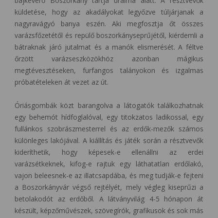
bajkeverő Boszorkány tartja uralma alatt. A résztvevők
küldetése, hogy az akadályokat legyőzve túljárjanak a
nagyravágyó banya eszén. Aki megfosztja őt összes
varázsfőzetétől és repülő boszorkányseprűjétől, kiérdemli a
bátraknak járó jutalmat és a manók elismerését. A féltve
őrzött varázseszközökhöz azonban mágikus
megtévesztéseken, furfangos talányokon és izgalmas
próbatételeken át vezet az út.
Óriásgombák közt barangolva a látogatók találkozhatnak
egy behemót hídfoglalóval, egy titokzatos ladikossal, egy
fullánkos szobrászmesterrel és az erdők-mezők számos
különleges lakójával. A kiállítás és játék során a résztvevők
kideríthetik, hogy képesek-e ellenállni az erdei
varázsétkeknek, kifog-e rajtuk egy láthatatlan erdőlakó,
vajon beleesnek-e az illatcsapdába, és meg tudják-e fejteni
a Boszorkányvár végső rejtélyét, mely végleg kiseprűzi a
betolakodót az erdőből. A látványvilág 4-5 hónapon át
készült, képzőművészek, szövegírók, grafikusok és sok más