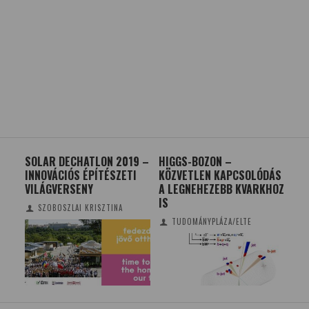
S
SOLAR DECHATLON 2019 –
HIGGS-BOZON –
INK
KJA
INNOVÁCIÓS ÉPÍTÉSZETI
KÖZVETLEN KAPCSOLÓDÁS
FÉR
VILÁGVERSENY
A LEGNEHEZEBB KVARKHOZ
VA
IS
SZOBOSZLAI KRISZTINA
TUDOMÁNYPLÁZA/ELTE