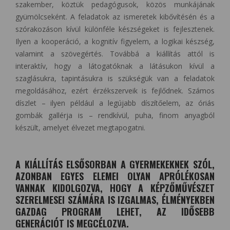
szakember, köztük pedagógusok, közös munkájának
gyümölcseként. A feladatok az ismeretek kibővítésén és a
szórakozáson kívül különféle készségeket is fejlesztenek.
Ilyen a kooperáció, a kognitív figyelem, a logikai készség,
valamint a szövegértés. Továbbá a kiállítás attól is
interaktív, hogy a látogatóknak a látásukon kívül a
szaglásukra, tapintásukra is szükségük van a feladatok
megoldásához, ezért érzékszerveik is fejlődnek. Számos
díszlet – ilyen például a legújabb díszítőelem, az óriás
gombák gallérja is – rendkívül, puha, finom anyagból
készült, amelyet élvezet megtapogatni.
A KIÁLLÍTÁS ELSŐSORBAN A GYERMEKEKNEK SZÓL,
AZONBAN EGYES ELEMEI OLYAN APRÓLÉKOSAN
VANNAK KIDOLGOZVA, HOGY A KÉPZŐMŰVÉSZET
SZERELMESEI SZÁMÁRA IS IZGALMAS, ÉLMÉNYEKBEN
GAZDAG PROGRAM LEHET, AZ IDŐSEBB
GENERÁCIÓT IS MEGCÉLOZVA.