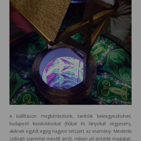
A kiállításon megkérdeztünk, tanítóik beleegyezésével,
budapesti kisiskolásokat (fiúkat és lányokat vegyesen),
akiknek egytől egyig nagyon tetszett az esemény. Mindenki
csillogó szemmel mesélt arról, milyen jól érezték magukat,