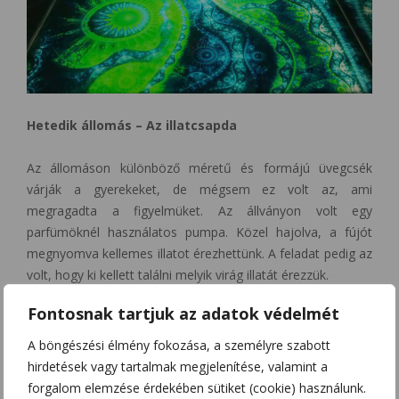
Hetedik állomás – Az illatcsapda
Az állomáson különböző méretű és formájú üvegcsék
várják a gyerekeket, de mégsem ez volt az, ami
megragadta a figyelmüket. Az állványon volt egy
parfümöknél használatos pumpa. Közel hajolva, a fújót
megnyomva kellemes illatot érezhettünk. A feladat pedig az
volt, hogy ki kellett találni melyik virág illatát érezzük.
Fontosnak tartjuk az adatok védelmét
Kilencedik állomás – Megtévesztő vacsora
A böngészési élmény fokozása, a személyre szabott
Ennek a megállónak az-az érdekessége, az élethű
hirdetések vagy tartalmak megjelenítése, valamint a
díszleteken kívül, hogy el kell dönteni vajon mi az, ami
forgalom elemzése érdekében sütiket (cookie) használunk.