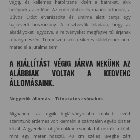
végig, és kellemes háttérzene kíséri a bátrakat, akik
belépnek az erdőbe. Az erdei állatok és manók otthonát, a
Bűvös Erdőt elvarázsolta és uralma alatt tartja egy
bajkeverő boszorkány. A résztvevők feladata, hogy az
akadályokat legyőzve, a rejtvényeket megfejtve túljárjanak
a banya eszén. Természetesen a sikeres küldetésnek nem
marad el a jutalma sem.
A KIÁLLÍTÁST VÉGIG JÁRVA NEKÜNK AZ
ALÁBBIAK VOLTAK A KEDVENC
ÁLLOMÁSAINK.
Negyedik állomás – Titokzatos csónakos
Alighanem az egyik leglátványosabb makett, ezért
szerintünk érdemes volt kiemelni a számtalan egyéb díszlet
közül. A gyerekek ottjártunkkor csodálattal nézték a több
mint egy méter hosszú, 40 cm széles üvegbe zárt