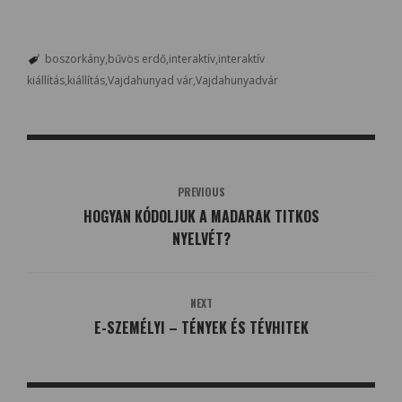
boszorkány
bűvös erdő
interaktív
interaktív
kiállítás
kiállítás
Vajdahunyad vár
Vajdahunyadvár
PREVIOUS
HOGYAN KÓDOLJUK A MADARAK TITKOS
NYELVÉT?
NEXT
E-SZEMÉLYI – TÉNYEK ÉS TÉVHITEK