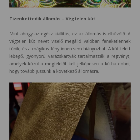
Tizenkettedik állomás – Végtelen kút
Mint ahogy az egész kiállítás, ez az állomás is elbűvölő. A
végtelen kút nevet viselő megálló valóban feneketlennek
tűnik, és a mágikus fény innen sem hiányozhat. A kút felett
lebegő, gyönyörű varázskártyák tartalmazzák a rejtvényt,
amelyek közül a megfelelőt kell jelképesen a kútba dobni,
hogy tovább jussunk a következő állomásra.