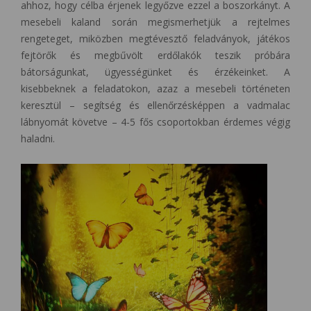
ahhoz, hogy célba érjenek legyőzve ezzel a boszorkányt. A
mesebeli kaland során megismerhetjük a rejtelmes
rengeteget, miközben megtévesztő feladványok, játékos
fejtörők és megbűvölt erdőlakók teszik próbára
bátorságunkat, ügyességünket és érzékeinket. A
kisebbeknek a feladatokon, azaz a mesebeli történeten
keresztül – segítség és ellenőrzésképpen a vadmalac
lábnyomát követve – 4-5 fős csoportokban érdemes végig
haladni.