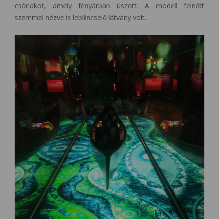
csónakot, amely fényárban úszott. A modell felnőtt
szemmel nézve is lebilincselő látvány volt.