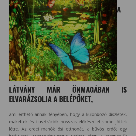
A
LÁTVÁNY MÁR ÖNMAGÁBAN IS
ELVARÁZSOLJA A BELÉPŐKET,
ami érthető annak fényében, hogy a különböző díszletek,
makettek és illusztrációk hosszas előkészület során jöttek
létre. Az erdei manók ősi otthonát, a bűvös erdőt egy