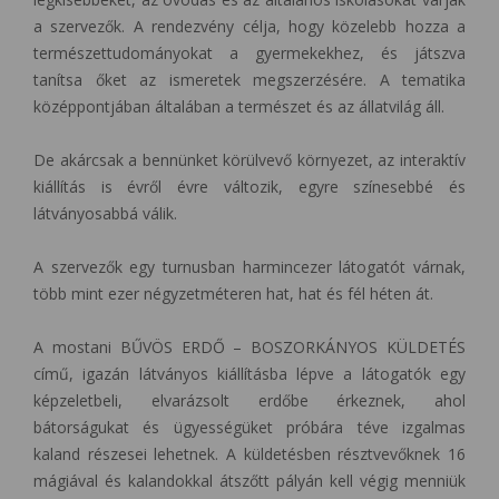
a szervezők. A rendezvény célja, hogy közelebb hozza a
természettudományokat a gyermekekhez, és játszva
tanítsa őket az ismeretek megszerzésére. A tematika
középpontjában általában a természet és az állatvilág áll.
De akárcsak a bennünket körülvevő környezet, az interaktív
kiállítás is évről évre változik, egyre színesebbé és
látványosabbá válik.
A szervezők egy turnusban harmincezer látogatót várnak,
több mint ezer négyzetméteren hat, hat és fél héten át.
A mostani BŰVÖS ERDŐ – BOSZORKÁNYOS KÜLDETÉS
című, igazán látványos kiállításba lépve a látogatók egy
képzeletbeli, elvarázsolt erdőbe érkeznek, ahol
bátorságukat és ügyességüket próbára téve izgalmas
kaland részesei lehetnek. A küldetésben résztvevőknek 16
mágiával és kalandokkal átszőtt pályán kell végig menniük