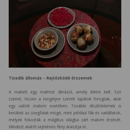
Tizedik állomás – Rejtőzködő őrszemek
A makett egy malmot ábrázol, amely életre kelt. Szó
szerint, hiszen a tengelyre szerelt lapátok forogtak, akár
egy valódi malom esetében. További díszítőelemek is
kerültek az üvegfalak mögé, mint például fák és vadállatok,
melyek fokozták a mágikus világba zárt malom érzését.
Mindezt alulról sejtelmes fény árasztja el.