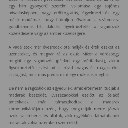
egy hím gyönyörű szerelmi vallomása egy tojóhoz
udvarlásképpen, vagy erőfitogtatás, figyelmeztetés egy
másik madárnak, hogy hátráljon. Gyakran a számunkra
gondtalannak hitt dalolás figyelmeztetés a ragadozók
közeledésére vagy az ember közelségére.
A vadállatok már évezredek óta hallják és értik ezeket az
üzeneteket, és megvan rá az okuk. Mikor a vörösbegy
meglát egy ragadozót (például egy prérifarkast), akkor
figyelmeztető jelzést ad ki: rövid magas és magas éles
csipogást, amit más préda, mint egy mókus is meghall.
De nem a rágcsálók az egyedüliek, amik értelmezni tudják a
madarak beszédét. Évszázadokkal ezelőtt az őslakó
amerikaiak már támaszkodtak a madarak
kommunikációjára azért, hogy megtudják merre járnak
azok az emberek és állatok, akik egyébként láthatatlanok
maradtak volna az emberi szem előtt.