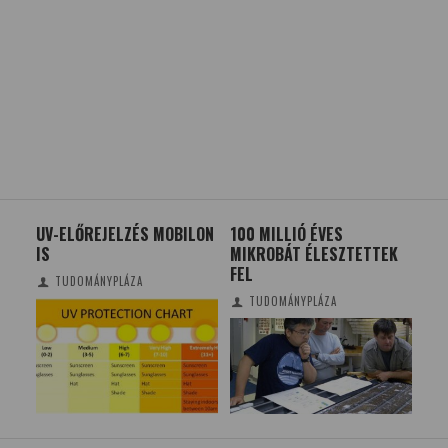
UV-ELŐREJELZÉS MOBILON
100 MILLIÓ ÉVES
ÖT 
IS
MIKROBÁT ÉLESZTETTEK
BE
FEL
KRI
TUDOMÁNYPLÁZA
FO
TUDOMÁNYPLÁZA