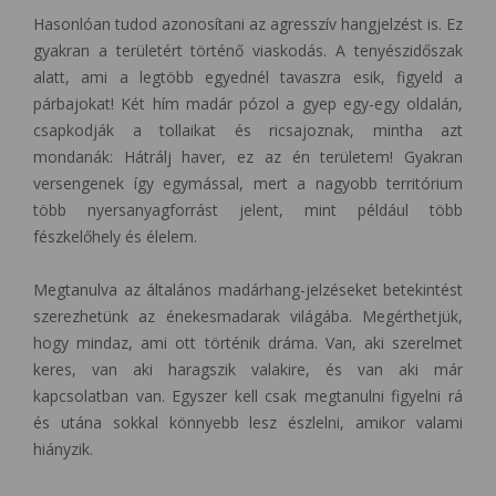
Hasonlóan tudod azonosítani az agresszív hangjelzést is. Ez
gyakran a területért történő viaskodás. A tenyészidőszak
alatt, ami a legtöbb egyednél tavaszra esik, figyeld a
párbajokat! Két hím madár pózol a gyep egy-egy oldalán,
csapkodják a tollaikat és ricsajoznak, mintha azt
mondanák: Hátrálj haver, ez az én területem! Gyakran
versengenek így egymással, mert a nagyobb territórium
több nyersanyagforrást jelent, mint például több
fészkelőhely és élelem.
Megtanulva az általános madárhang-jelzéseket betekintést
szerezhetünk az énekesmadarak világába. Megérthetjük,
hogy mindaz, ami ott történik dráma. Van, aki szerelmet
keres, van aki haragszik valakire, és van aki már
kapcsolatban van. Egyszer kell csak megtanulni figyelni rá
és utána sokkal könnyebb lesz észlelni, amikor valami
hiányzik.