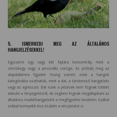
5. ISMERKEDJ MEG AZ ÁLTALÁNOS
HANGJELZÉSEKKEL!
Egyszerre egy vagy két fajtára koncentrálj, mint a
vörösbegy vagy a pirosvállú csiröge, és próbálj meg az
alapdallamra figyelni! Young szerint, ezek a hangok
kategóriába oszthatók, mint a dal, a társkereső hangjelzés
vagy az agresszió. Bár ezek a jelzések nem fognak többet
elárulni a fenyegetésről, de segíteni fognak megállapítani az
általános madárhangjelzést a megfigyelési területen. Ezáltal
sokkal könnyebb lesz észlelni a vészjelzést is.