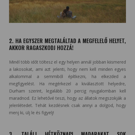
2. HA EGYSZER MEGTALÁLTAD A MEGFELELŐ HELYET,
AKKOR RAGASZKODJ HOZZÁ!
Minél több időt töltesz el egy helyen annál jobban kiismered
a lakosokat, ami azt jelenti, hogy nem kell minden egyes
alkalommal a semmiből építkezni, ha elkezded a
megfigyelést. Ha megérkezel a kiválasztott helyedre,
Durham szerint, legalább 20 percig nyugalomban kell
maradnod. Ez lehetővé teszi, hogy az állatok megszokják a
jelenlétedet. Tehát kezdésnek csak annyi a dolgod, hogy
menj ki, ülj le és figyelj!
3. TALÁLJ HÉTKÖZNAPI MADARAKAT SOK