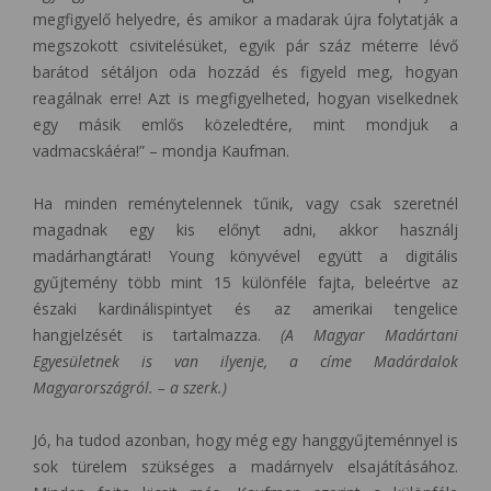
megfigyelő helyedre, és amikor a madarak újra folytatják a
megszokott csivitelésüket, egyik pár száz méterre lévő
barátod sétáljon oda hozzád és figyeld meg, hogyan
reagálnak erre! Azt is megfigyelheted, hogyan viselkednek
egy másik emlős közeledtére, mint mondjuk a
vadmacskáéra!” ­­– mondja Kaufman.
Ha minden reménytelennek tűnik, vagy csak szeretnél
magadnak egy kis előnyt adni, akkor használj
madárhangtárat! Young könyvével együtt a digitális
gyűjtemény több mint 15 különféle fajta, beleértve az
északi kardinálispintyet és az amerikai tengelice
hangjelzését is tartalmazza.
(A Magyar Madártani
Egyesületnek is van ilyenje, a címe Madárdalok
Magyarországról. – a szerk.)
Jó, ha tudod azonban, hogy még egy hanggyűjteménnyel is
sok türelem szükséges a madárnyelv elsajátításához.