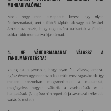
MONDANIVALÓVAL!
Most, hogy már letelepedtél keress egy olyan
énekesmadarat, ami a földről táplálkozik vagy ott fészkel.
Amikor azt hiszik, hogy ragadozóra bukkantak a földön,
sokkal több mondanivalójuk támad.
4. NE VÁNDORMADARAT VÁLASSZ A
TANULMÁNYOZÁSRA!
Young azt is javasolja, hogy olyan fajt válassz, amelyik
egész évben ugyanahhoz a kis területéhez ragaszkodik. Így
minden szezonban megismerheted a madarakat,
megfigyelve, hogyan változik a viselkedésük és a
hangadásuk. (A legtöbb hím repertoárja tavasszal szélesebb
variációt mutat.)