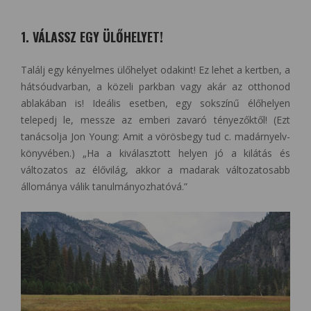
1. VÁLASSZ EGY ÜLŐHELYET!
Találj egy kényelmes ülőhelyet odakint! Ez lehet a kertben, a
hátsóudvarban, a közeli parkban vagy akár az otthonod
ablakában is! Ideális esetben, egy sokszínű élőhelyen
telepedj le, messze az emberi zavaró tényezőktől! (Ezt
tanácsolja Jon Young: Amit a vörösbegy tud c. madárnyelv-
könyvében.) „Ha a kiválasztott helyen jó a kilátás és
változatos az élővilág, akkor a madarak változatosabb
állománya válik tanulmányozhatóvá.”