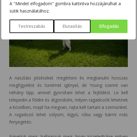
A "Mindet elfogadom" gombra kattintva hozzájárulhat a
sütik használatához.
Testreszabás
Elutasítás
Elfogadás
A riasztási jelzéseket megérteni és megtanulni hosszas
megfigyelést és türelmet igényel, de Young szerint van
néhány tipp, amivel gyorsítani lehet a fejlődést. Le kell
telepedni a földre és átgondolni, milyen ragadozók lehetnek
a közelben, majd ha megvan, rajta kell tartani a szemünket.
A ragadozó lehet sólyom, kígyó, róka vagy bármi más
fenyegetés.
Figyeljük meg, hallgassuk meg, hogy közeledtükre milyen