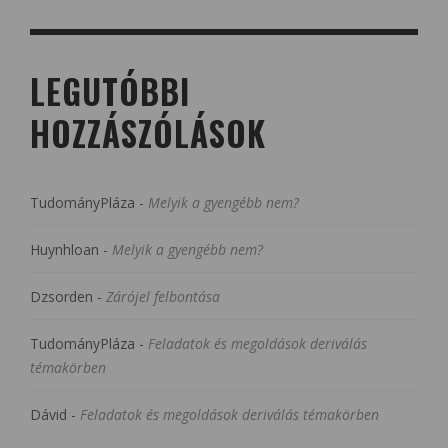
LEGUTÓBBI
HOZZÁSZÓLÁSOK
TudományPláza
-
Melyik a gyengébb nem?
Huynhloan
-
Melyik a gyengébb nem?
Dzsorden
-
Zárójel felbontása
TudományPláza
-
Feladatok és megoldások deriválás
témakörben
Dávid
-
Feladatok és megoldások deriválás témakörben