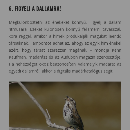
6. FIGYELJ A DALLAMRA!
Megkülönböztetni az énekeket könnyű. Figyelj a dallam
ritmusára! Ezeket különösen könnyű felismerni tavasszal,
kora reggel, amikor a hímek produkálják magukat leendő
társaiknak. Támpontot adhat az, ahogy az egyik hím énekel
azért, hogy társat szerezzen magának. ­­– mondja Kenn
Kaufman, madarász és az Audubon magazin szerkesztője.
Ha nehézséget okoz beazonosítani valamelyik madarat az
egyedi dallamról, akkor a digitális madárkatalógus segít.