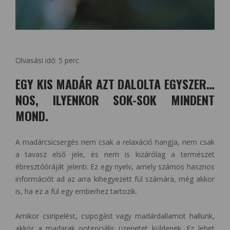
Olvasási idő:
5
perc
EGY KIS MADÁR AZT DALOLTA EGYSZER…
NOS, ILYENKOR SOK-SOK MINDENT
MOND.
A madárcsicsergés nem csak a relaxáció hangja, nem csak
a tavasz első jele, és nem is kizárólag a természet
ébresztőóráját jelenti. Ez egy nyelv, amely számos hasznos
információt ad az arra kihegyezett fül számára, még akkor
is, ha ez a fül egy emberhez tartozik.
Amikor csiripelést, csipogást vagy madárdallamot hallunk,
akkor a madarak potenciális üzenetet küldenek. Ez lehet