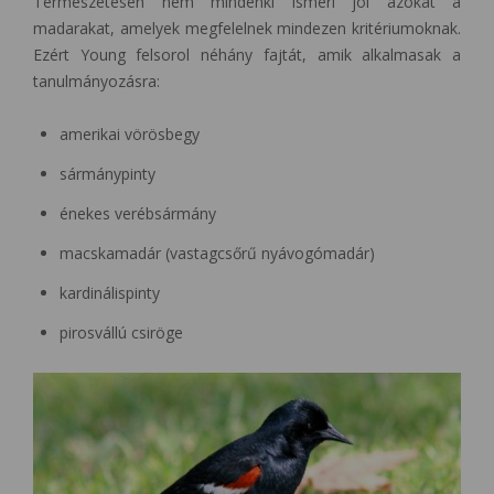
Természetesen nem mindenki ismeri jól azokat a
madarakat, amelyek megfelelnek mindezen kritériumoknak.
Ezért Young felsorol néhány fajtát, amik alkalmasak a
tanulmányozásra:
amerikai vörösbegy
sármánypinty
énekes verébsármány
macskamadár (vastagcsőrű nyávogómadár)
kardinálispinty
pirosvállú csiröge