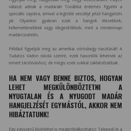
választ adnak a madarak! Továbbá érdemes figyelni a
speciális zajokra, amivel a legtöbb veszélyt jelző hangjelzés
jár. Olyankor gyakran ezek a hangok élesebbek,
kellemetlenebbek vagy idegesítőbbek, mint a mindennapi
madárcsivitelés.
Például figyeljük meg az amerikai vörösbegy riasztását! ­A
Tudatos Vadon iskola szerint, ezek hasonlók lehetnek az
ismert társhíváshoz, de mégis ezek sokkal zaklatottabbak.
HA NEM VAGY BENNE BIZTOS, HOGYAN
LEHET MEGKÜLÖNBÖZTETNI A
NYUGTALAN ÉS A NYUGODT MADÁR
HANGJELZÉSÉT EGYMÁSTÓL, AKKOR NEM
HIBÁZTATUNK!
Egy egyszerű kísérlettel is megpróbálkozhatsz: Telepedj le a