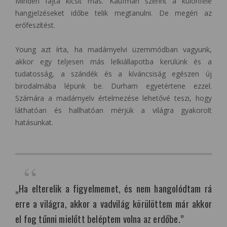
Minden fajta kicsit más. Kaufman szerint a különféle
hangjelzéseket időbe telik megtanulni. De megéri az
erőfeszítést.
Young azt írta, ha madárnyelvi üzemmódban vagyunk,
akkor egy teljesen más lelkiállapotba kerülünk és a
tudatosság, a szándék és a kíváncsiság egészen új
birodalmába lépünk be. Durham egyetértene ezzel.
Számára a madárnyelv értelmezése lehetővé teszi, hogy
láthatóan és hallhatóan mérjük a világra gyakorolt
hatásunkat.
„Ha elterelik a figyelmemet, és nem hangolódtam rá
erre a világra, akkor a vadvilág körülöttem már akkor
el fog tűnni mielőtt beléptem volna az erdőbe.”