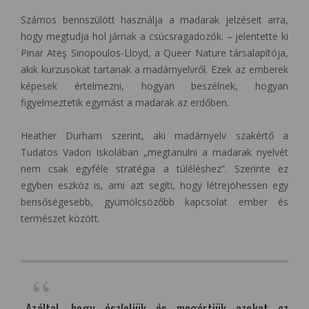
Számos bennszülött használja a madarak jelzéseit arra,
hogy megtudja hol járnak a csúcsragadozók. ­­– jelentette ki
Pinar Ateş Sinopoulos-Lloyd, a Queer Nature társalapítója,
akik kurzusokat tartanak a madárnyelvről. Ezek az emberek
képesek értelmezni, hogyan beszélnek, hogyan
figyelmeztetik egymást a madarak az erdőben.
Heather Durham szerint, aki madárnyelv szakértő a
Tudatos Vadon Iskolában „megtanulni a madarak nyelvét
nem csak egyféle stratégia a túléléshez”. Szerinte ez
egyben eszköz is, ami azt segíti, hogy létrejöhessen egy
bensőségesebb, gyümölcsözőbb kapcsolat ember és
természet között.
„Azáltal, hogy észleljük és megértjük azokat az