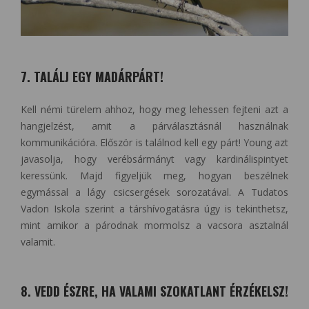
7. TALÁLJ EGY MADÁRPÁRT!
Kell némi türelem ahhoz, hogy meg lehessen fejteni azt a
hangjelzést, amit a párválasztásnál használnak
kommunikációra. Először is találnod kell egy párt! Young azt
javasolja, hogy verébsármányt vagy kardinálispintyet
keressünk. Majd figyeljük meg, hogyan beszélnek
egymással a lágy csicsergések sorozatával. A Tudatos
Vadon Iskola szerint a társhívogatásra úgy is tekinthetsz,
mint amikor a párodnak mormolsz a vacsora asztalnál
valamit.
8. VEDD ÉSZRE, HA VALAMI SZOKATLANT ÉRZÉKELSZ!