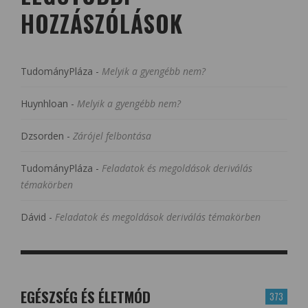
HOZZÁSZÓLÁSOK
TudományPláza
-
Melyik a gyengébb nem?
Huynhloan
-
Melyik a gyengébb nem?
Dzsorden
-
Zárójel felbontása
TudományPláza
-
Feladatok és megoldások deriválás
témakörben
Dávid
-
Feladatok és megoldások deriválás témakörben
EGÉSZSÉG ÉS ÉLETMÓD
373