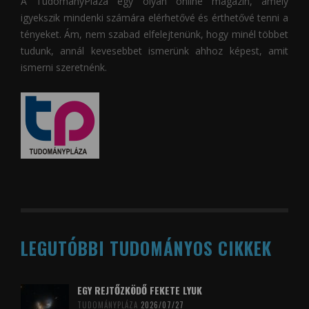
A
TudományPláza
egy olyan online magazin, amely
igyekszik mindenki számára elérhetővé és érthetővé tenni a
tényeket. Ám, nem szabad elfelejtenünk, hogy minél többet
tudunk, annál kevesebbet ismerünk ahhoz képest, amit
ismerni szeretnénk.
LEGUTÓBBI TUDOMÁNYOS CIKKEK
EGY REJTŐZKÖDŐ FEKETE LYUK
TUDOMÁNYPLÁZA
2026/07/27