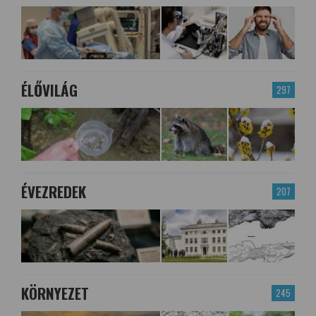
ÉLŐVILÁG
297
ÉVEZREDEK
207
KÖRNYEZET
245