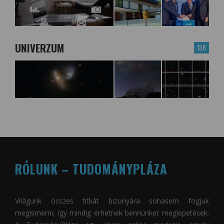
UNIVERZUM
138
RÓLUNK – TUDOMÁNYPLÁZA
Világunk összes titkát bizonyára sohasem fogjuk
megismerni, így mindig érhetnek bennünket meglepetések.