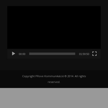
Videólejátszó
00:00
01:59:50
Copyright PRove Kommunikáció © 2014. All rights
reserved.