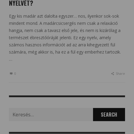
NYELVÉT?
Egy kis madár azt dalolta egyszer… nos, ilyenkor sok-sok
mindent mond. A madárcsicsergés nem csak a relaxáció
hangja, nem csak a tavasz első jele, és nem is kizárólag a
természet ébresztőóráját jelenti. Ez egy nyelv, amely
számos hasznos információt ad az arra kihegyezett fül
számára, még akkor is, ha ez a fül egy emberhez tartozik.
…
0
Share
Search
for: