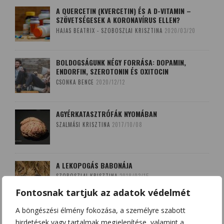
A QUERCETIN (KVERCETIN) ÉS A D-VITAMIN –
SZÖVETSÉGESEK A KORONAVÍRUS ELLEN?
HAJAS BEATRIX - SZOBOSZLAI KRISZTINA
2020/03/20
BOLDOGSÁGUNK NÉGY FORRÁSA: DOPAMIN,
ENDORFIN, SZEROTONIN ÉS OXITOCIN
CSONKA BENCE
2020/12/12
AGYÉRKATASZTRÓFÁK NYOMÁBAN
SZALMÁSI KRISZTINA
2017/10/08
A LEKOPOGÁS BABONÁJA
SZOBOSZLAI KRISZTINA
2018/03/15
Fontosnak tartjuk az adatok védelmét
A böngészési élmény fokozása, a személyre szabott
hirdetések vagy tartalmak megjelenítése, valamint a