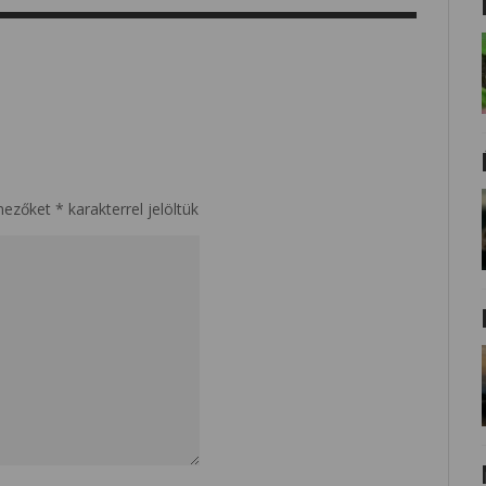
mezőket
*
karakterrel jelöltük