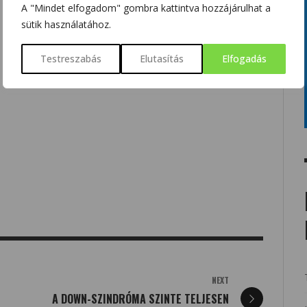
A "Mindet elfogadom" gombra kattintva hozzájárulhat a
sütik használatához.
Testreszabás
Elutasítás
Elfogadás
NEXT
A DOWN-SZINDRÓMA SZINTE TELJESEN