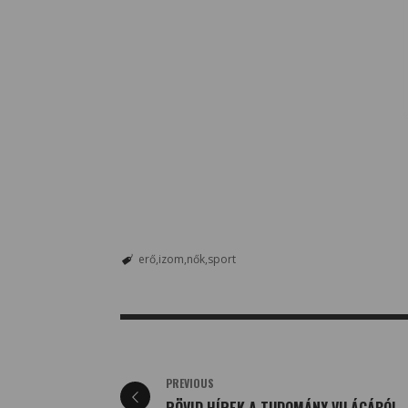
erő
izom
nők
sport
PREVIOUS