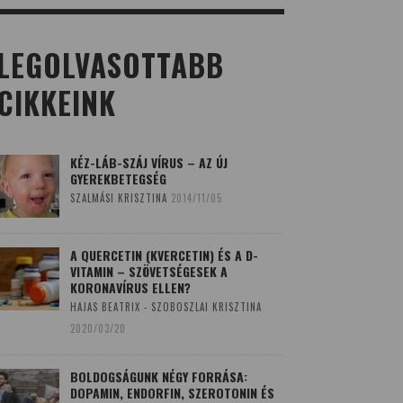
LEGOLVASOTTABB
CIKKEINK
KÉZ-LÁB-SZÁJ VÍRUS – AZ ÚJ
GYEREKBETEGSÉG
SZALMÁSI KRISZTINA
2014/11/05
A QUERCETIN (KVERCETIN) ÉS A D-
VITAMIN – SZÖVETSÉGESEK A
KORONAVÍRUS ELLEN?
HAJAS BEATRIX - SZOBOSZLAI KRISZTINA
2020/03/20
BOLDOGSÁGUNK NÉGY FORRÁSA:
DOPAMIN, ENDORFIN, SZEROTONIN ÉS