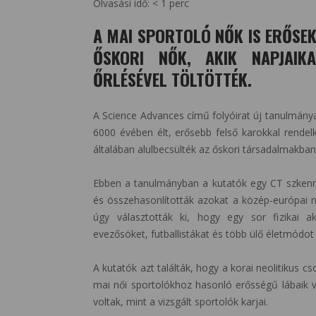
Olvasási idő:
< 1
perc
A MAI SPORTOLÓ NŐK IS ERŐSEK
ŐSKORI NŐK, AKIK NAPJAIK
ŐRLÉSÉVEL TÖLTÖTTÉK.
A Science Advances című folyóirat új tanulmánya
6000 évében élt, erősebb felső karokkal rendel
általában alulbecsülték az őskori társadalmakban
Ebben a tanulmányban a kutatók egy CT szkenne
és összehasonlították azokat a közép-európai nő
úgy választották ki, hogy egy sor fizikai akt
evezősöket, futballistákat és több ülő életmódot
A kutatók azt találták, hogy a korai neolitikus c
mai női sportolókhoz hasonló erősségű lábaik v
voltak, mint a vizsgált sportolók karjai.