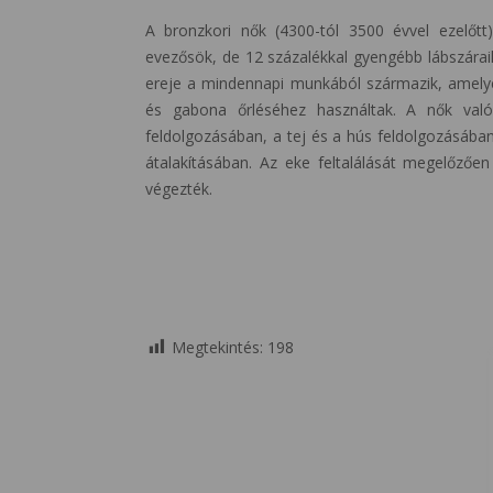
A bronzkori nők (4300-tól 3500 évvel ezelőtt
evezősök, de 12 százalékkal gyengébb lábszáraik
ereje a mindennapi munkából származik, amelye
és gabona őrléséhez használtak. A nők valós
feldolgozásában, a tej és a hús feldolgozásában,
átalakításában. Az eke feltalálását megelőzően
végezték.
Megtekintés:
198