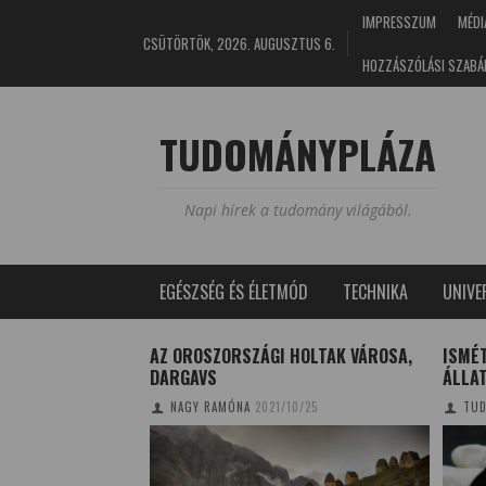
IMPRESSZUM
MÉDI
CSÜTÖRTÖK, 2026. AUGUSZTUS 6.
HOZZÁSZÓLÁSI SZABÁ
TUDOMÁNYPLÁZA
Napi hírek a tudomány világából.
EGÉSZSÉG ÉS ÉLETMÓD
TECHNIKA
UNIV
HATÉKONYSÁGA
AZ OROSZORSZÁGI HOLTAK VÁROSA,
ISMÉT
DARGAVS
ÁLLA
4/05/18
NAGY RAMÓNA
2021/10/25
TUD