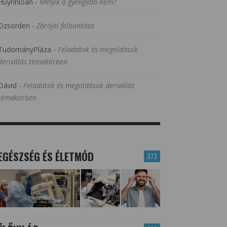
Huynhloan
-
Melyik a gyengébb nem?
Dzsorden
-
Zárójel felbontása
TudományPláza
-
Feladatok és megoldások
deriválás témakörben
Dávid
-
Feladatok és megoldások deriválás
témakörben
EGÉSZSÉG ÉS ÉLETMÓD
373