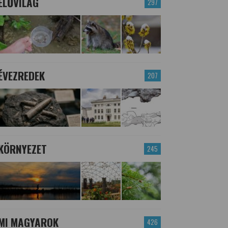
ÉLŐVILÁG
297
ÉVEZREDEK
207
KÖRNYEZET
245
MI MAGYAROK
426