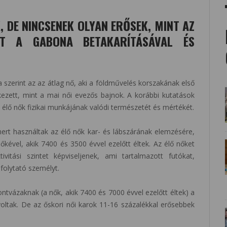
, DE NINCSENEK OLYAN ERŐSEK, MINT AZ
AT A GABONA BETAKARÍTÁSÁVAL ÉS
 szerint az az átlag nő, aki a földművelés korszakának első
kezett, mint a mai női evezős bajnok. A korábbi kutatások
 élő nők fizikai munkájának valódi természetét és mértékét.
rt használtak az élő nők kar- és lábszárának elemzésére,
kével, akik 7400 és 3500 évvel ezelőtt éltek. Az élő nőket
ivitási szintet képviseljenek, ami tartalmazott futókat,
 folytató személyt.
sontvázaknak (a nők, akik 7400 és 7000 évvel ezelőtt éltek) a
oltak. De az őskori női karok 11-16 százalékkal erősebbek