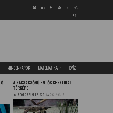
MINDENNAPOK
MATEMATIKA
KVÍZ
LŐ
A KACSACSŐRŰ EMLŐS GENETIKAI
AMERIKÁBAN LÉV
TÉRKÉPE
VONATKOZÁSÚ HEL
SZOBOSZLAI KRISZTINA
2021/01/15
TUDOMÁNYPLÁZA
20