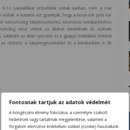
) 9-13 százalékkal erősebbek voltak karban, mint a mai
 voltak. A kutatók azt gyanítják, hogy a korai nők jobb kar
t valószínűleg talajműveléshez, kézműves betakarításhoz
zínűleg részt vettek az állatok eledelének és vízének
 valamint az állati nyersbőr és a gyapjú textíliákká történő
 az ültetést, a talajmegmunkálást és a betakarítást is ők
Fontosnak tartjuk az adatok védelmét
A böngészési élmény fokozása, a személyre szabott
hirdetések vagy tartalmak megjelenítése, valamint a
forgalom elemzése érdekében sütiket (cookie) használunk.