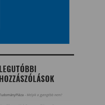
LEGUTÓBBI
HOZZÁSZÓLÁSOK
TudományPláza
-
Melyik a gyengébb nem?