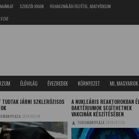
AAJÁNLAT
SZERZŐI JOGOK
FELHASZNÁLÁSI FELTÉTEL, ADATVÉDELEM
LYZAT
ERZUM
ÉLŐVILÁG
ÉVEZREDEK
KÖRNYEZET
MI, MAGYAROK
 TUDTAK JÁRNI SZKLERÓZISOS
A NUKLEÁRIS REAKTOROKBAN É
TOK
BAKTÉRIUMOK SEGÍTHETNEK
VAKCINÁK KÉSZÍTÉSÉBEN
OMÁNYPLÁZA
2014/05/24
TUDOMÁNYPLÁZA
2020/07/25