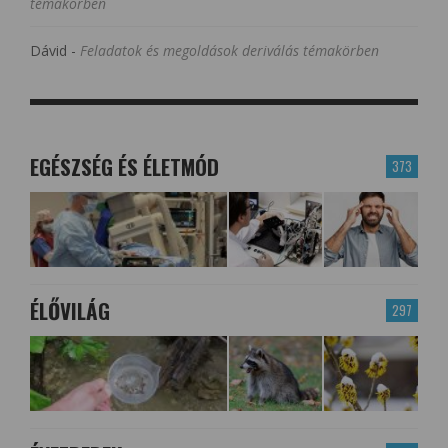
témakörben
Dávid
-
Feladatok és megoldások deriválás témakörben
EGÉSZSÉG ÉS ÉLETMÓD
373
ÉLŐVILÁG
297