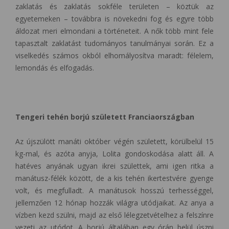
zaklatás és zaklatás sokféle területen – köztük az
egyetemeken – továbbra is növekedni fog és egyre több
áldozat meri elmondani a történeteit. A nők több mint fele
tapasztalt zaklatást tudományos tanulmányai során. Ez a
viselkedés számos okból elhomályosítva maradt: félelem,
lemondás és elfogadás.
Tengeri tehén borjú született Franciaországban
Az újszülött manáti október végén született, körülbelül 15
kg-mal, és azóta anyja, Lolita gondoskodása alatt áll. A
hatéves anyának ugyan ikrei születtek, ami igen ritka a
manátusz-félék között, de a kis tehén ikertestvére gyenge
volt, és megfulladt. A manátusok hosszú terhességgel,
jellemzően 12 hónap hozzák világra utódjaikat. Az anya a
vízben kezd szülni, majd az első lélegzetvételhez a felszínre
vezeti az utódot. A borjú általában egy órán belül úszni