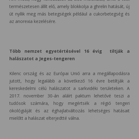
természetesen állít elő, amely blokkolja a ghrelin hatását, új
út nyílik meg más betegségek például a cukorbetegség és
az anorexia kezelésére.
Több nemzet egyetértésével 16 évig tiltják a
halászatot a Jeges-tengeren
Kilenc ország és az Európai Unió arra a megállapodásra
jutott, hogy legalább a következő 16 évre betiltják a
kereskedelmi célú halászatot a sarkvidéki területeken. A
2017. november 30-án aláírt paktum lehetővé teszi a
tudósok számára, hogy megértsék a régió tengeri
ökológiáját és az éghajlatváltozás lehetséges hatásait
mielőtt a halászat elterjedtté válna.