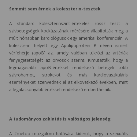
Semmit sem érnek a koleszterin-tesztek
A standard koleszterinszint-értékelés rossz teszt a
szívbetegségek kockázatának mérésére állapították meg a
múlt hónapban kardiológusok egy amerikai konferencián. A
koleszterin helyett egy Apolipoprotein B néven ismert
vérfehérje (apoB) az, amely valóban tükrözi az artériák
fenyegetettségét az orvosok szerint. Kimutatták, hogy a
legmagasabb apoB-értékkel rendelkező betegek több
szívrohamot, stroke-ot és más kardiovaszkuláris
eseményeket szenvednek el az elkövetkező években, mint
a legalacsonyabb értékkel rendelkező embertársaik.
A tudományos zaklatás is valóságos jelenség
A #metoo mozgalom hatására kiderült, hogy a szexuális