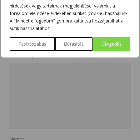
hirdetések vagy tartalmak megjelenítése, valamint a
forgalom elemzése érdekében sütiket (cookie) használunk.
NO COMMENT
A "Mindet elfogadom" gombra kattintva hozzájárulhat a
sütik használatához.
LEAVE A REPLY
Testreszabás
Elutasítás
Elfogadás
Az e-mail címet nem tesszük közzé.
A kötelező mezőket
*
karakterrel jelöltük
Name
*