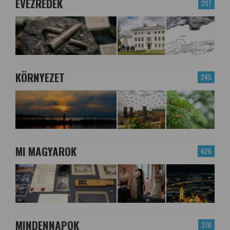
ÉVEZREDEK
207
KÖRNYEZET
245
MI MAGYAROK
426
MINDENNAPOK
376