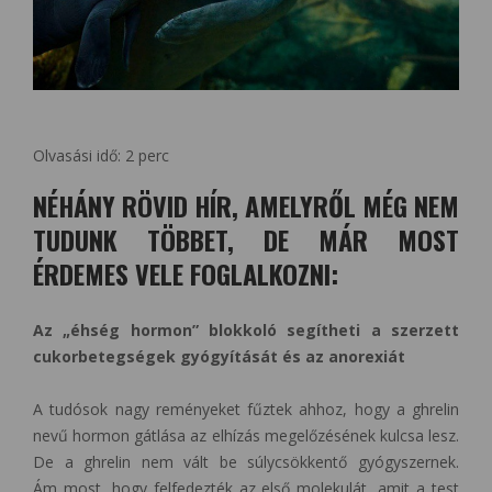
Olvasási idő:
2
perc
NÉHÁNY RÖVID HÍR, AMELYRŐL MÉG NEM
TUDUNK TÖBBET, DE MÁR MOST
ÉRDEMES VELE FOGLALKOZNI:
Az „éhség hormon” blokkoló segítheti a szerzett
cukorbetegségek gyógyítását és az anorexiát
A tudósok nagy reményeket fűztek ahhoz, hogy a ghrelin
nevű hormon gátlása az elhízás megelőzésének kulcsa lesz.
De a ghrelin nem vált be súlycsökkentő gyógyszernek.
Ám most, hogy felfedezték az első molekulát, amit a test