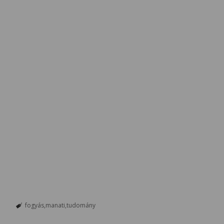
fogyás
manati
tudomány