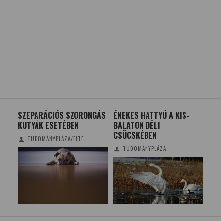
OBB
SZEPARÁCIÓS SZORONGÁS
ÉNEKES HATTYÚ A KIS-
TE
KUTYÁK ESETÉBEN
BALATON DÉLI
KÖ
CSÜCSKÉBEN
ŰR
TUDOMÁNYPLÁZA/ELTE
DI
TUDOMÁNYPLÁZA