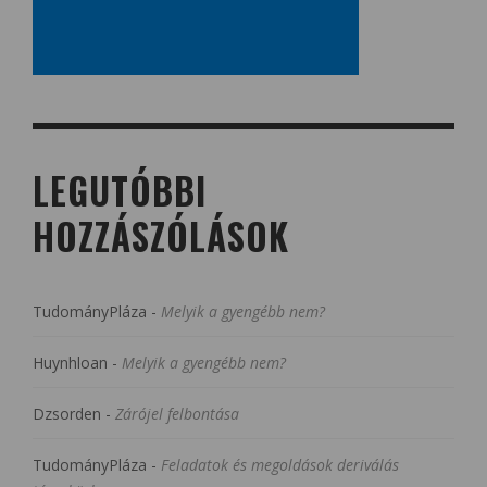
LEGUTÓBBI
HOZZÁSZÓLÁSOK
TudományPláza
-
Melyik a gyengébb nem?
Huynhloan
-
Melyik a gyengébb nem?
Dzsorden
-
Zárójel felbontása
TudományPláza
-
Feladatok és megoldások deriválás