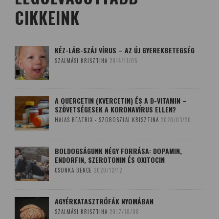
CIKKEINK
KÉZ-LÁB-SZÁJ VÍRUS – AZ ÚJ GYEREKBETEGSÉG
SZALMÁSI KRISZTINA
2014/11/05
A QUERCETIN (KVERCETIN) ÉS A D-VITAMIN –
SZÖVETSÉGESEK A KORONAVÍRUS ELLEN?
HAJAS BEATRIX - SZOBOSZLAI KRISZTINA
2020/03/20
BOLDOGSÁGUNK NÉGY FORRÁSA: DOPAMIN,
ENDORFIN, SZEROTONIN ÉS OXITOCIN
CSONKA BENCE
2020/12/12
AGYÉRKATASZTRÓFÁK NYOMÁBAN
SZALMÁSI KRISZTINA
2017/10/08