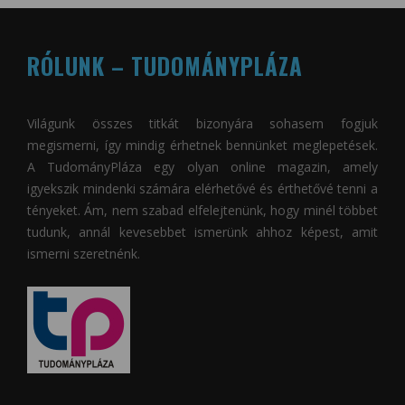
RÓLUNK – TUDOMÁNYPLÁZA
Világunk összes titkát bizonyára sohasem fogjuk
megismerni, így mindig érhetnek bennünket meglepetések.
A
TudományPláza
egy olyan online magazin, amely
igyekszik mindenki számára elérhetővé és érthetővé tenni a
tényeket. Ám, nem szabad elfelejtenünk, hogy minél többet
tudunk, annál kevesebbet ismerünk ahhoz képest, amit
ismerni szeretnénk.