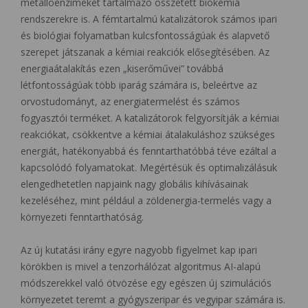
metalloenzimeket tartalmazó összetett biokémia
rendszerekre is. A fémtartalmú katalizátorok számos ipari
és biológiai folyamatban kulcsfontosságúak és alapvető
szerepet játszanak a kémiai reakciók elősegítésében. Az
energiaátalakítás ezen „kiserőművei” továbbá
létfontosságúak több iparág számára is, beleértve az
orvostudományt, az energiatermelést és számos
fogyasztói terméket. A katalizátorok felgyorsítják a kémiai
reakciókat, csökkentve a kémiai átalakuláshoz szükséges
energiát, hatékonyabbá és fenntarthatóbbá téve ezáltal a
kapcsolódó folyamatokat. Megértésük és optimalizálásuk
elengedhetetlen napjaink nagy globális kihívásainak
kezeléséhez, mint például a zöldenergia-termelés vagy a
környezeti fenntarthatóság.
Az új kutatási irány egyre nagyobb figyelmet kap ipari
körökben is mivel a tenzorhálózat algoritmus AI-alapú
módszerekkel való ötvözése egy egészen új szimulációs
környezetet teremt a gyógyszeripar és vegyipar számára is.