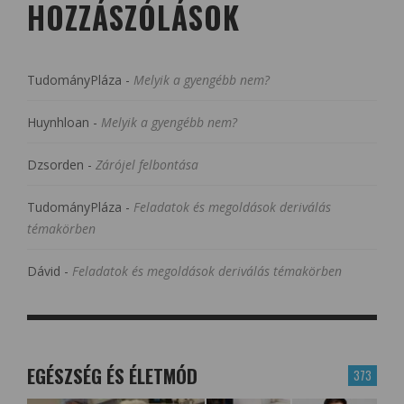
HOZZÁSZÓLÁSOK
TudományPláza
-
Melyik a gyengébb nem?
Huynhloan
-
Melyik a gyengébb nem?
Dzsorden
-
Zárójel felbontása
TudományPláza
-
Feladatok és megoldások deriválás
témakörben
Dávid
-
Feladatok és megoldások deriválás témakörben
EGÉSZSÉG ÉS ÉLETMÓD
373