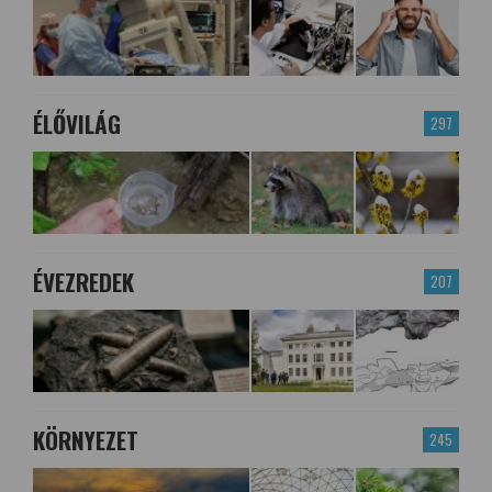
ÉLŐVILÁG
297
ÉVEZREDEK
207
KÖRNYEZET
245