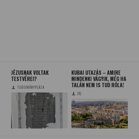
KUBAI UTAZÁS – AMIRE
COCA-COLA TECHNOLÓGIA
LAS
MINDENKI VÁGYIK, MÉG HA
AZ AUTÓGYÁRTÁSBAN
VIL
TALÁN NEM IS TUD RÓLA!
RÁ
TUDOMÁNYPLÁZA
(X)