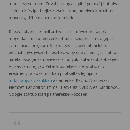
modellezése terén. Továbbá nagy segítséget nyújthat olyan
kísérletek és ipari fejlesztések során, amelyek korábban
rengeteg időbe és pénzbe kerültek.
Kétszázötvenezer milliárdnyi elemi műveletet képes
megoldani másodpercenként az új szuperszámítógépes
szimulációs program. Segítségével csökkenteni lehet
például a gyógyszerfejlesztés, vagy épp az energiaszállítás
hatékonyságának növelésére irányuló kutatások költségeit.
A csaknem negyed PetaFlops teljesítményről szóló
eredményt a közelmúltban publikálták legújabb
tudományos cikkükben
az amerikai Pacific Northwest
Nemzeti Laboratóriummal, illetve az NVIDIA és SandboxAQ
Google startup ipari partnerekkel közösen.