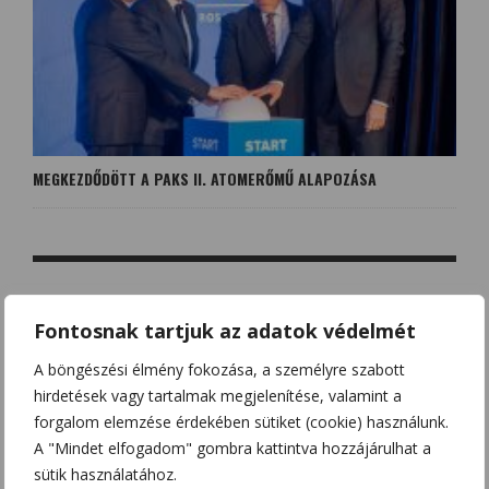
MEGKEZDŐDÖTT A PAKS II. ATOMERŐMŰ ALAPOZÁSA
NO COMMENT
Fontosnak tartjuk az adatok védelmét
A böngészési élmény fokozása, a személyre szabott
hirdetések vagy tartalmak megjelenítése, valamint a
LEAVE A REPLY
forgalom elemzése érdekében sütiket (cookie) használunk.
Az e-mail címet nem tesszük közzé.
A kötelező mezőket
*
A "Mindet elfogadom" gombra kattintva hozzájárulhat a
karakterrel jelöltük
sütik használatához.