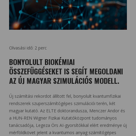
Olvasási idő:
2
perc
BONYOLULT BIOKÉMIAI
ÖSSZEFÜGGÉSEKET IS SEGÍT MEGOLDANI
AZ ÚJ MAGYAR SZIMULÁCIÓS MODELL.
Új számítási rekordot állított fel, bonyolult kvantumfizikai
rendszerek szuperszámítógépes szimulációi terén, két
magyar kutató. Az ELTE doktorandusza, Menczer Andor és
a HUN-REN Wigner Fizikai Kutatóközpont tudományos
tanácsadója, Legeza Örs AI-gyorsítókkal elért eredménye új
mérföldkövet jelent a kvantumos anyag számítógépes