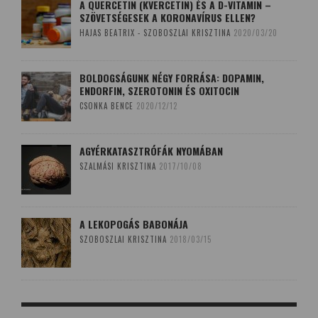
A QUERCETIN (KVERCETIN) ÉS A D-VITAMIN –
SZÖVETSÉGESEK A KORONAVÍRUS ELLEN?
HAJAS BEATRIX - SZOBOSZLAI KRISZTINA
2020/03/20
BOLDOGSÁGUNK NÉGY FORRÁSA: DOPAMIN,
ENDORFIN, SZEROTONIN ÉS OXITOCIN
CSONKA BENCE
2020/12/12
AGYÉRKATASZTRÓFÁK NYOMÁBAN
SZALMÁSI KRISZTINA
2017/10/08
A LEKOPOGÁS BABONÁJA
SZOBOSZLAI KRISZTINA
2018/03/15