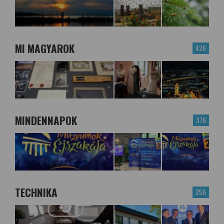
MI MAGYAROK
426
MINDENNAPOK
376
TECHNIKA
256