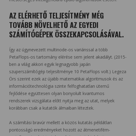
AZ ELÉRHETŐ TELJESÍTMÉNY MÉG
TOVÁBB NÖVELHETŐ AZ EGYEDI
SZÁMÍTÓGÉPEK ÖSSZEKAPCSOLÁSÁVAL.
Így az úgynevezett multinode-os variánssal a több
PetaFlops-os tartomány elérése sem jelent akadályt. (2015-
ben a világ akkori egyik legnagyobb japán
szuperszámítógép teljesítménye 10 PetaFlops volt.) Legeza
Örs szerint ezek az újabb matematikai algoritmusok és az
információtechnológia szinte felfoghatatlan ütemű
fejlődése együttesen olyan bonyolult kvantumos
rendszerek vizsgálata előtt nyitja meg az utat, melyek
korábban csak a kutatók álmaiban léteztek.
A számítási bravúr mellett a közös kutatás példátlan
pontosságú eredményeket hozott az átmenetifém-