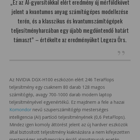
„Ez az AI-gyorsítókkal elért eredmény új mérföldkövet
jelent a kvantumos anyag számítógépes modellezése
terén, és a klasszikus és kvantumszámítógépek
teljesítményharcában egy újabb megdöntendő határt
támaszt” – értékelte az eredményüket Legeza Örs.
Az NVIDIA DGX-H100 eszközön elért 246 TeraFlops
teljesítmény egy csaknem 80 darab 128 magos
számítógép, avagy 700-1000 darab modern laptop
teljesítményével egyenértékű. Ez majdnem a fele a hazai
Komondor
nevű szuperszámítógép mesterséges
intelligencia (AI) partíció teljesítményének (0,6 PetaFlops).
Mindez igen komoly áttörést jelent az új hardver eszközök
által biztosított teljesítmény kiaknázásra a nem kifejezetten
mesterséges intelligenciára épülő algoritmusok esetén.