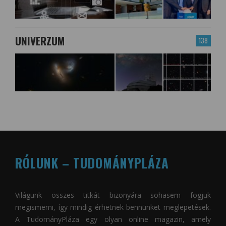
UNIVERZUM
138
RÓLUNK – TUDOMÁNYPLÁZA
Világunk összes titkát bizonyára sohasem fogjuk
megismerni, így mindig érhetnek bennünket meglepetések.
A
TudományPláza
egy olyan online magazin, amely