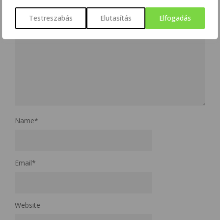
Testreszabás
Elutasítás
Elfogadás
Name
*
Email
*
Website