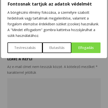
Fontosnak tartjuk az adatok védelmét
MAGYARORSZÁG ÉS A MÁSODIK KVANTUMFORRADALOM
A böngészési élmény fokozása, a személyre szabott
hirdetések vagy tartalmak megjelenítése, valamint a
forgalom elemzése érdekében sütiket (cookie) használunk.
A "Mindet elfogadom" gombra kattintva hozzájárulhat a
sütik használatához.
NO COMMENT
Testreszabás
Elutasítás
Elfogadás
LEAVE A REPLY
Az e-mail címet nem tesszük közzé.
A kötelező mezőket
*
karakterrel jelöltük