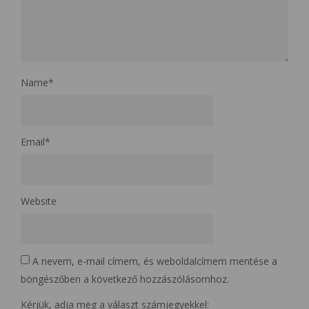
Name
*
Email
*
Website
A nevem, e-mail címem, és weboldalcímem mentése a
böngészőben a következő hozzászólásomhoz.
Kérjük, adja meg a választ számjegyekkel: