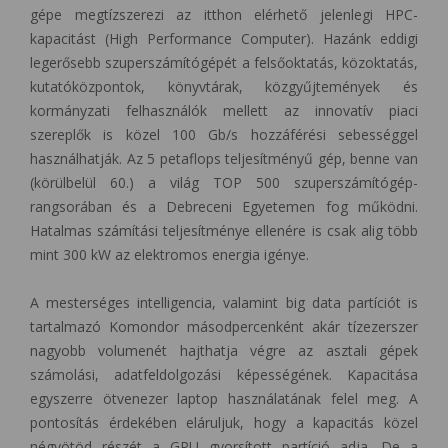
gépe megtízszerezi az itthon elérhető jelenlegi HPC-
kapacitást (High Performance Computer). Hazánk eddigi
legerősebb szuperszámítógépét a felsőoktatás, közoktatás,
kutatóközpontok, könyvtárak, közgyűjtemények és
kormányzati felhasználók mellett az innovatív piaci
szereplők is közel 100 Gb/s hozzáférési sebességgel
használhatják. Az 5 petaflops teljesítményű gép, benne van
(körülbelül 60.) a világ TOP 500 szuperszámítógép-
rangsorában és a Debreceni Egyetemen fog működni.
Hatalmas számítási teljesítménye ellenére is csak alig több
mint 300 kW az elektromos energia igénye.
A mesterséges intelligencia, valamint big data partíciót is
tartalmazó Komondor másodpercenként akár tízezerszer
nagyobb volumenét hajthatja végre az asztali gépek
számolási, adatfeldolgozási képességének. Kapacitása
egyszerre ötvenezer laptop használatának felel meg. A
pontosítás érdekében eláruljuk, hogy a kapacitás közel
négyötöd részét a GPU gyorsított partíció adja. De a