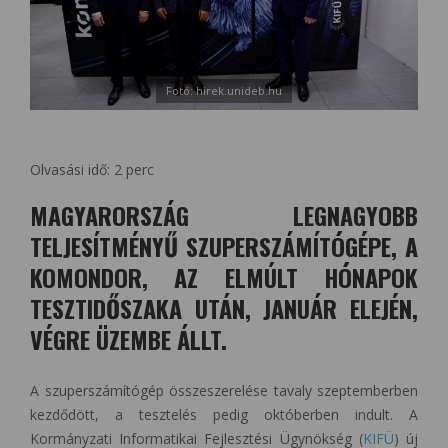
Fotó: hirek.unideb.hu
Olvasási idő:
2
perc
MAGYARORSZÁG LEGNAGYOBB
TELJESÍTMÉNYŰ SZUPERSZÁMÍTÓGÉPE, A
KOMONDOR, AZ ELMÚLT HÓNAPOK
TESZTIDŐSZAKA UTÁN, JANUÁR ELEJÉN,
VÉGRE ÜZEMBE ÁLLT.
A szuperszámítógép összeszerelése tavaly szeptemberben
kezdődött, a tesztelés pedig októberben indult. A
Kormányzati Informatikai Fejlesztési Ügynökség (
KIFÜ
) új