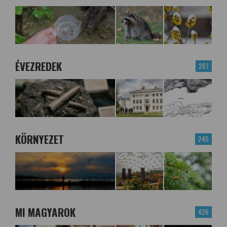
ÉVEZREDEK
207
KÖRNYEZET
245
MI MAGYAROK
426