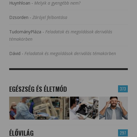
Huynhloan
-
Melyik a gyengébb nem?
Dzsorden
-
Zárójel felbontása
TudományPláza
-
Feladatok és megoldások deriválás
témakörben
Dávid
-
Feladatok és megoldások deriválás témakörben
EGÉSZSÉG ÉS ÉLETMÓD
373
ÉLŐVILÁG
297