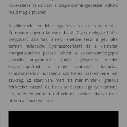
növekedése talán csak a szuperszámítógépekkel oldható
majd meg a jövőben.
A zöldeknek sem lehet egy rossz szavuk sem, mert a
Komondor nagyon környezetbarát. Olyan melegvíz hűtési
megoldást alkalmaz, amely lehetővé teszi a gép által
termelt hulladékhő újrahasznosítását és a kiemelten
energiatakarékos passzív hűtést. A szuperszámítógépek
speciális programozási tudást igényelnek, minden
kutatócsoportnál a nagy számolási kapacitás
kihasználásához hozzáértő szoftveres szakemberre van
szükség. Ez azért van, mert ma már mindenki grafikus
felületeket használ és, ha valaki bekerül egy ilyen terminál
elé, az érdemben nem tud vele mit kezdeni. Hacsak nincs
otthon a Linux területén.