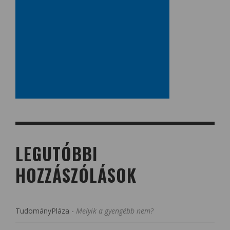
LEGUTÓBBI
HOZZÁSZÓLÁSOK
TudományPláza
-
Melyik a gyengébb nem?