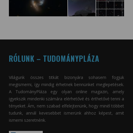
RÓLUNK – TUDOMÁNYPLÁZA
Világunk összes titkát bizonyára sohasem fogjuk
megismerni, így mindig érhetnek bennünket meglepetések.
A
TudományPláza
egy olyan online magazin, amely
igyekszik mindenki számára elérhetővé és érthetővé tenni a
tényeket. Ám, nem szabad elfelejtenünk, hogy minél többet
tudunk, annál kevesebbet ismerünk ahhoz képest, amit
ismerni szeretnénk.