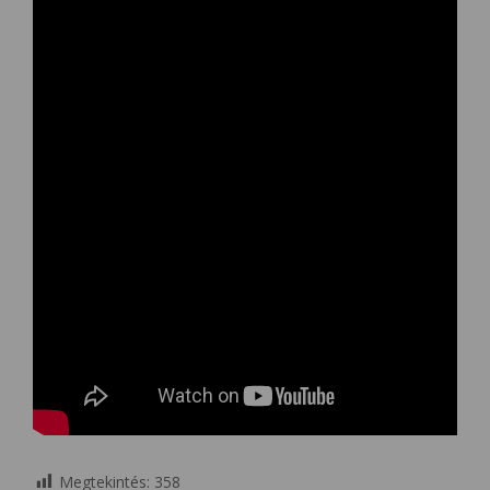
Megtekintés:
358