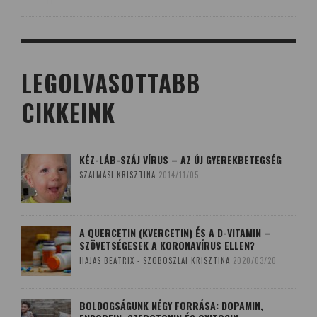
LEGOLVASOTTABB
CIKKEINK
KÉZ-LÁB-SZÁJ VÍRUS – AZ ÚJ GYEREKBETEGSÉG
SZALMÁSI KRISZTINA
2014/11/05
A QUERCETIN (KVERCETIN) ÉS A D-VITAMIN –
SZÖVETSÉGESEK A KORONAVÍRUS ELLEN?
HAJAS BEATRIX - SZOBOSZLAI KRISZTINA
2020/03/20
BOLDOGSÁGUNK NÉGY FORRÁSA: DOPAMIN,