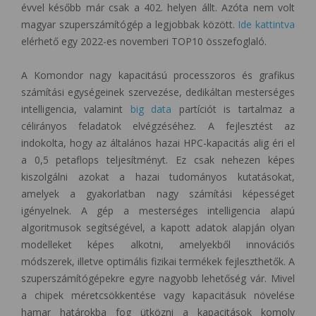
évvel később már csak a 402. helyen állt. Azóta nem volt
magyar szuperszámítógép a legjobbak között.
Ide kattintva
elérhető egy 2022-es novemberi TOP10 összefoglaló.
A Komondor nagy kapacitású processzoros és grafikus
számítási egységeinek szervezése, dedikáltan mesterséges
intelligencia, valamint
big data
partíciót is tartalmaz a
célirányos feladatok elvégzéséhez. A fejlesztést az
indokolta, hogy az általános hazai HPC-kapacitás alig éri el
a 0,5 petaflops teljesítményt. Ez csak nehezen képes
kiszolgálni azokat a hazai tudományos kutatásokat,
amelyek a gyakorlatban nagy számítási képességet
igényelnek. A gép a mesterséges intelligencia alapú
algoritmusok segítségével, a kapott adatok alapján olyan
modelleket képes alkotni, amelyekből innovációs
módszerek, illetve optimális fizikai termékek fejleszthetők. A
szuperszámítógépekre egyre nagyobb lehetőség vár. Mivel
a chipek méretcsökkentése vagy kapacitásuk növelése
hamar határokba fog ütközni a kapacitások komoly