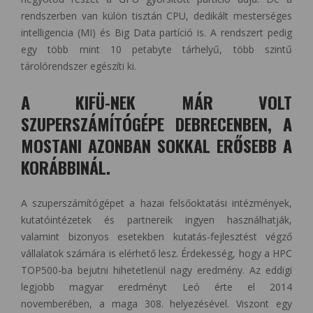
rendszerben van külön tisztán CPU, dedikált mesterséges
intelligencia (MI) és Big Data partíció is. A rendszert pedig
egy több mint 10 petabyte tárhelyű, több szintű
tárolórendszer egészíti ki.
A KIFÜ-NEK MÁR VOLT
SZUPERSZÁMÍTÓGÉPE DEBRECENBEN, A
MOSTANI AZONBAN SOKKAL ERŐSEBB A
KORÁBBINÁL.
A szuperszámítógépet a hazai felsőoktatási intézmények,
kutatóintézetek és partnereik ingyen használhatják,
valamint bizonyos esetekben kutatás-fejlesztést végző
vállalatok számára is elérhető lesz. Érdekesség, hogy a HPC
TOP500-ba bejutni hihetetlenül nagy eredmény. Az eddigi
legjobb magyar eredményt Leó érte el 2014
novemberében, a maga 308. helyezésével. Viszont egy