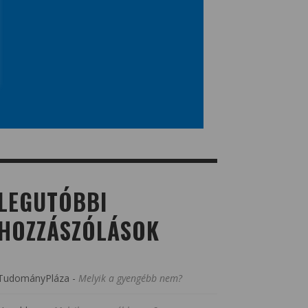
LEGUTÓBBI
HOZZÁSZÓLÁSOK
TudományPláza
-
Melyik a gyengébb nem?