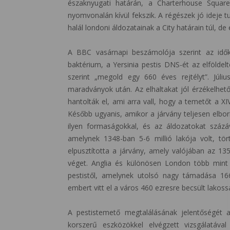
északnyugati határán, a Charterhouse Square
nyomvonalán kívül fekszik. A régészek jó ideje t
halál londoni áldozatainak a City határain túl, de
A BBC vasárnapi beszámolója szerint az idők
baktérium, a Yersinia pestis DNS-ét az elfölde
szerint „megold egy 660 éves rejtélyt”. Júli
maradványok után. Az elhaltakat jól érzékelhet
hantolták el, ami arra vall, hogy a temetőt a XIV
Később ugyanis, amikor a járvány teljesen elbo
ilyen formaságokkal, és az áldozatokat százá
amelynek 1348-ban 5-6 millió lakója volt, tör
elpusztította a járvány, amely valójában az 13
véget. Anglia és különösen London több mint
pestistől, amelynek utolsó nagy támadása 166
embert vitt el a város 460 ezresre becsült lakoss
A pestistemető megtalálásának jelentőségét
korszerű eszközökkel elvégzett vizsgálatáva