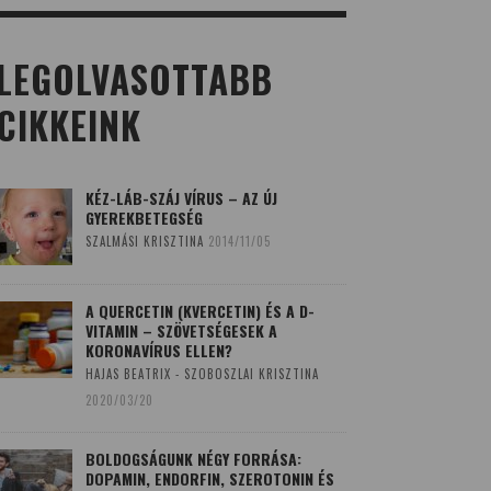
LEGOLVASOTTABB
CIKKEINK
KÉZ-LÁB-SZÁJ VÍRUS – AZ ÚJ
GYEREKBETEGSÉG
SZALMÁSI KRISZTINA
2014/11/05
A QUERCETIN (KVERCETIN) ÉS A D-
VITAMIN – SZÖVETSÉGESEK A
KORONAVÍRUS ELLEN?
HAJAS BEATRIX - SZOBOSZLAI KRISZTINA
2020/03/20
BOLDOGSÁGUNK NÉGY FORRÁSA:
DOPAMIN, ENDORFIN, SZEROTONIN ÉS