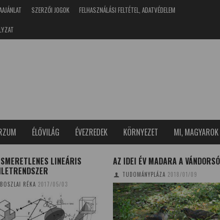
AAJÁNLAT
SZERZŐI JOGOK
FELHASZNÁLÁSI FELTÉTEL, ADATVÉDELEM
LYZAT
ERZUM
ÉLŐVILÁG
ÉVEZREDEK
KÖRNYEZET
MI, MAGYAROK
ISMERETLENES LINEÁRIS
AZ IDEI ÉV MADARA A VÁNDORS
NLETRENDSZER
TUDOMÁNYPLÁZA
2018/01/09
BOSZLAI RÉKA
2017/05/03