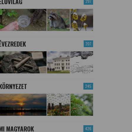
ÉLŐVILÁG
297
ÉVEZREDEK
207
KÖRNYEZET
245
MI MAGYAROK
426