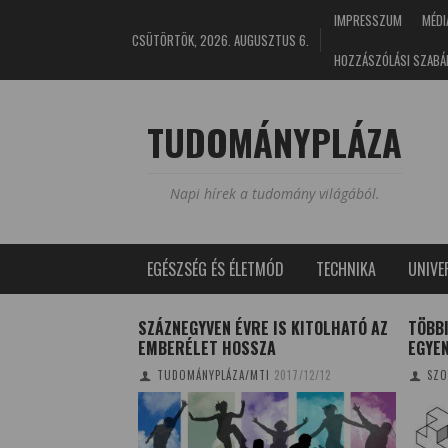
IMPRESSZUM
MÉDI
CSÜTÖRTÖK, 2026. AUGUSZTUS 6.
HOZZÁSZÓLÁSI SZABÁ
TUDOMÁNYPLÁZA
Napi hírek a tudomány világából.
EGÉSZSÉG ÉS ÉLETMÓD
TECHNIKA
UNIV
TKERESKEDELEM
SZÁZNEGYVEN ÉVRE IS KITOLHATÓ AZ
TÖBB
E
EMBERÉLET HOSSZA
EGYE
TUDOMÁNYPLÁZA/MTI
2017/12/12
SZO