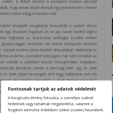
 szélén. A feltárt temető a középkori londoni városfal
udták, hogy annak idején létesült egy pestistemető a fekete
 ennek holléte eddig ismeretlen volt.
özben elvégzett vizsgálatok kimutatták a pestist okozó
ltek egy részének fogaiban, és ez Jay Carver vezető régész
usban folytatják az ásatásokat esetleges további emberi
ő gondossággal, rendezett, két sorban elhelyezett sírokban
. századi londoni pestis kezdeti időszakában alakították ki.
rította a várost, a korabeli hatóságok már nem törődtek az
val szórták a sebtében kiásott tömegsírokba. Angliában,
ténészek becslései szerint a lakosság felét egy év alatt
50-es évek elején lecsengett első nagy hullámmal sem ért
 három évszázadig szenvedett a rendszeresen visszatérő
5-ben volt: az akkori londoni pestisjárvány 75-100 ezer
Fontosnak tartjuk az adatok védelmét
ágából.
A böngészési élmény fokozása, a személyre szabott
hirdetések vagy tartalmak megjelenítése, valamint a
 az adja, hogy a jó állapotban megmaradt maradványok
forgalom elemzése érdekében sütiket (cookie) használunk.
l részletes ismeretek nyerhetők a XIV. századi London