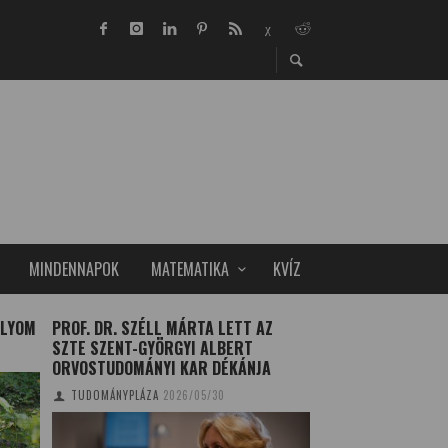
MINDENNAPOK
MATEMATIKA
KVÍZ
ÓLYOM
PROF. DR. SZÉLL MÁRTA LETT AZ
A 2014-ES ÉV EU
SZTE SZENT-GYÖRGYI ALBERT
ISZTAMBULI
ORVOSTUDOMÁNYI KAR DÉKÁNJA
TUDOMÁNYPLÁZA
20
TUDOMÁNYPLÁZA
2026/05/30