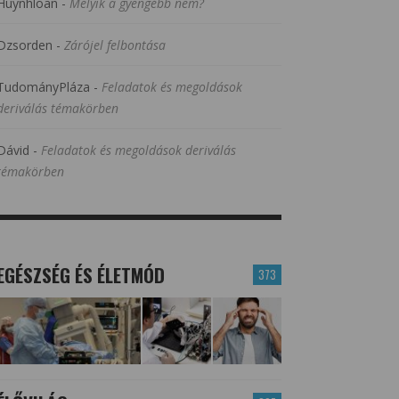
Huynhloan
-
Melyik a gyengébb nem?
Dzsorden
-
Zárójel felbontása
TudományPláza
-
Feladatok és megoldások
deriválás témakörben
Dávid
-
Feladatok és megoldások deriválás
témakörben
EGÉSZSÉG ÉS ÉLETMÓD
373