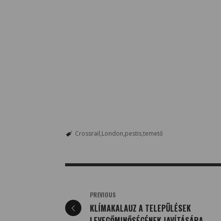
Crossrail
London
pestis
temető
PREVIOUS
KLÍMAKALAUZ A TELEPÜLÉSEK
LEVEGŐMINŐSÉGÉNEK JAVÍTÁSÁRA