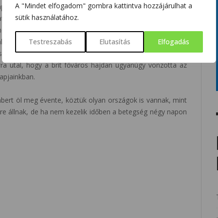
A "Mindet elfogadom" gombra kattintva hozzájárulhat a
lapotáról, és még arról is, hogy a sírokban talált emberek
sütik használatához.
atok szerint az elhunytak közül 16 százalék esetében angol
ncsérüléseik voltak, ami arra utal, hogy nehéz fizikai munkát
Testreszabás
Elutasítás
Elfogadás
ló sérülések nyomait fedezték fel. Az elhunytak egyike csak
szul tápláltak voltak. A megtaláltak 40 százaléka Londonon
arra utal, hogy a brit főváros hajdan ugyanúgy vonzotta az
apjainkban.
bert öl meg évente, köztük olyan országok is vannak, mint
e állnak, de ha nem kezelik időben a betegség négy napon