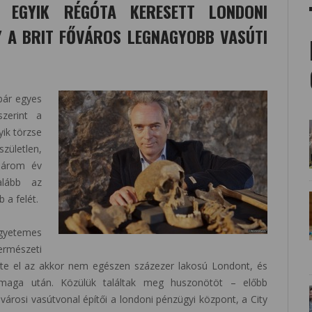
K EGYIK RÉGÓTA KERESETT LONDONI
 A BRIT FŐVÁROS LEGNAGYOBB VASÚTI
bár egyes
szerint a
yik törzse
zületlen,
 három év
alább az
 a felét.
gyetemes
mészeti
rte el az akkor nem egészen százezer lakosú Londont, és
t maga után. Közülük találtak meg huszonötöt – előbb
városi vasútvonal építői a londoni pénzügyi központ, a City