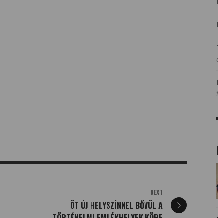
NEXT
ÖT ÚJ HELYSZÍNNEL BŐVÜL A
TÖRTÉNELMI EMLÉKHELYEK KÖRE