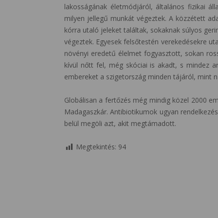
lakosságának életmódjáról, általános fizikai ál
milyen jellegű munkát végeztek. A közzétett ad
kórra utaló jeleket találtak, sokaknak súlyos geri
végeztek. Egyesek felsőtestén verekedésekre uta
növényi eredetű élelmet fogyasztott, sokan ros
kívül nőtt fel, még skóciai is akadt, s mindez 
embereket a szigetország minden tájáról, mint n
Globálisan a fertőzés még mindig közel 2000 em
Madagaszkár. Antibiotikumok ugyan rendelkezésr
belül megöli azt, akit megtámadott.
Megtekintés:
94