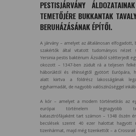
PESTISJÁRVÁNY ÁLDOZATAINA
TEMETŐJÉRE BUKKANTAK TAVALY
BERUHÁZÁSÁNAK ÉPÍTŐI.
A járvány – amelyet az általánosan elfogadott, 
szakértők által vitatott tudományos nézet 
Yersinia pestis baktérium Ázsiából szétterjedt eg
okozott – 1347-ben zúdult rá a teljesen felkés
háborúktól és éhínségtől gyötört Európára,
alatt kiirtva a földrész lakosságának leg
egyharmadát, de nagyobb valószínűséggel inkább
A kór – amelyet a modern történetírás az e
európai történelem legnagyobb ter
katasztrófájaként tart számon – 1348 őszén é
becslések szerint 40 ezer halottat hagyot
tizenhármat, majd még tizenkettőt – a Crossrail 