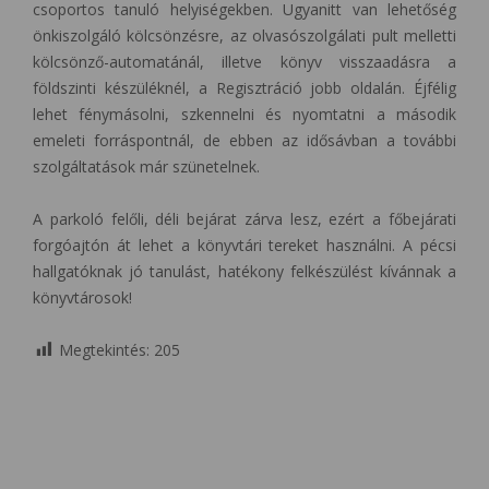
csoportos tanuló helyiségekben. Ugyanitt van lehetőség
önkiszolgáló kölcsönzésre, az olvasószolgálati pult melletti
kölcsönző-automatánál, illetve könyv visszaadásra a
földszinti készüléknél, a Regisztráció jobb oldalán. Éjfélig
lehet fénymásolni, szkennelni és nyomtatni a második
emeleti forráspontnál, de ebben az idősávban a további
szolgáltatások már szünetelnek.
A parkoló felőli, déli bejárat zárva lesz, ezért a főbejárati
forgóajtón át lehet a könyvtári tereket használni. A pécsi
hallgatóknak jó tanulást, hatékony felkészülést kívánnak a
könyvtárosok!
Megtekintés:
205