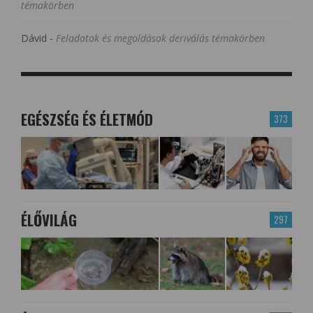
témakörben
Dávid
-
Feladatok és megoldások deriválás témakörben
EGÉSZSÉG ÉS ÉLETMÓD
373
ÉLŐVILÁG
297