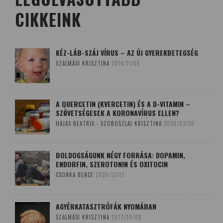
CIKKEINK
KÉZ-LÁB-SZÁJ VÍRUS – AZ ÚJ GYEREKBETEGSÉG
SZALMÁSI KRISZTINA
2014/11/05
A QUERCETIN (KVERCETIN) ÉS A D-VITAMIN –
SZÖVETSÉGESEK A KORONAVÍRUS ELLEN?
HAJAS BEATRIX - SZOBOSZLAI KRISZTINA
2020/03/20
BOLDOGSÁGUNK NÉGY FORRÁSA: DOPAMIN,
ENDORFIN, SZEROTONIN ÉS OXITOCIN
CSONKA BENCE
2020/12/12
AGYÉRKATASZTRÓFÁK NYOMÁBAN
SZALMÁSI KRISZTINA
2017/10/08