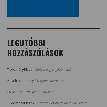
LEGUTÓBBI
HOZZÁSZÓLÁSOK
TudományPláza
-
Melyik a gyengébb nem?
Huynhloan
-
Melyik a gyengébb nem?
Dzsorden
-
Zárójel felbontása
TudományPláza
-
Feladatok és megoldások deriválás