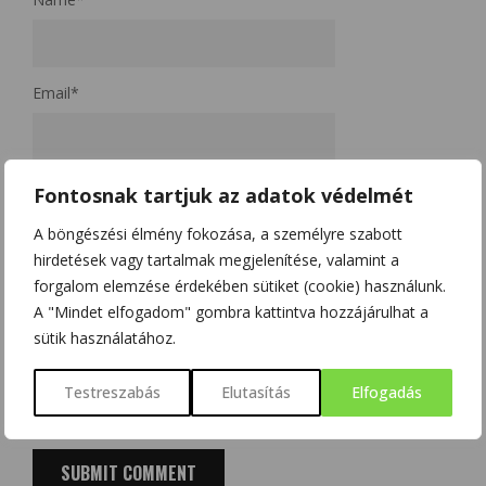
Email
*
Website
Fontosnak tartjuk az adatok védelmét
A böngészési élmény fokozása, a személyre szabott
hirdetések vagy tartalmak megjelenítése, valamint a
A nevem, e-mail címem, és weboldalcímem mentése a
forgalom elemzése érdekében sütiket (cookie) használunk.
böngészőben a következő hozzászólásomhoz.
A "Mindet elfogadom" gombra kattintva hozzájárulhat a
sütik használatához.
Kérjük, adja meg a választ számjegyekkel:
Testreszabás
Elutasítás
Elfogadás
öt × egy =