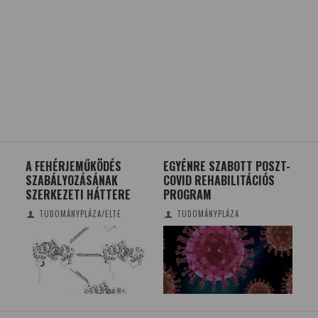
GOK
A FEHÉRJEMŰKÖDÉS
EGYÉNRE SZABOTT POSZT-
80
SZABÁLYOZÁSÁNAK
COVID REHABILITÁCIÓS
SZERKEZETI HÁTTERE
PROGRAM
TUDOMÁNYPLÁZA/ELTE
TUDOMÁNYPLÁZA