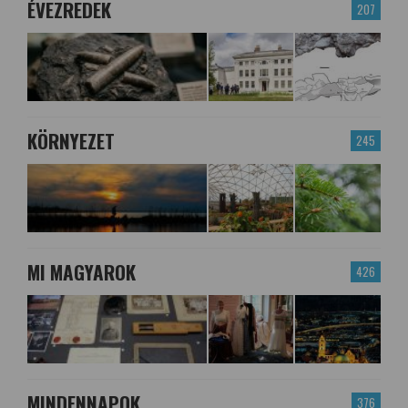
ÉVEZREDEK
207
KÖRNYEZET
245
MI MAGYAROK
426
MINDENNAPOK
376