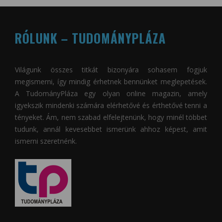
RÓLUNK – TUDOMÁNYPLÁZA
Világunk összes titkát bizonyára sohasem fogjuk
megismerni, így mindig érhetnek bennünket meglepetések.
A
TudományPláza
egy olyan online magazin, amely
igyekszik mindenki számára elérhetővé és érthetővé tenni a
tényeket. Ám, nem szabad elfelejtenünk, hogy minél többet
tudunk, annál kevesebbet ismerünk ahhoz képest, amit
ismerni szeretnénk.