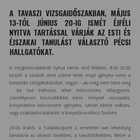
A TAVASZI VIZSGAIDŐSZAKBAN, MÁJUS
13-TÓL JÚNIUS 20-IG ISMÉT ÉJFÉLI
NYITVA TARTÁSSAL VÁRJÁK AZ ESTI ÉS
ÉJSZAKAI TANULÁST VÁLASZTÓ PÉCSI
HALLGATÓKAT.
A meghosszabbított nyitva tartás első felében, 8.00-20.00
között a szokott rend szerint lehet majd igénybe venni a
könyvtári szolgáltatásokat, vagyis – aki még nem tette meg
– be tud iratkozni, lehet kölcsönözni, előjegyezni,
személyesen hosszabbítást kérni, könyvet visszaadni,
könyvtárközi kölcsönzést igényelni, raktári kérést indítani,
vagy szaktájékoztatásért a könyvtárosokhoz fordulni.
20.00 órától, a Tudásközpont 2. emeletén van lehetőség
tanulásra az olvasói terekben, a tanulófülkékben, illetve a