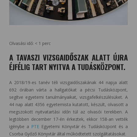
Olvasási idő:
< 1
perc
A TAVASZI VIZSGAIDŐSZAK ALATT ÚJRA
ÉJFÉLIG TART NYITVA A TUDÁSKÖZPONT.
A 2018/19-es tanév téli vizsgaidőszakának 44 napja alatt
692 órában várta a hallgatókat a pécsi Tudásközpont,
segítve egyetemi tanulmányaikat, vizsgafelkészülésüket. A
44 nap alatt 4356 egyetemista kutatott, készült, olvasott a
megszokott nyitvatartási időn túl az olvasói terekben. A
legtöbben december 17-én érkeztek, ekkor 158-an vették
igénybe a
PTE
Egyetemi Könyvtár és Tudásközpont és a
Csorba Győző Könyvtár által működtetett szolgáltatásokat.